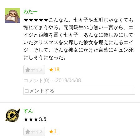
わたー
★★★★★こんなん、七々子や五町じゃなくても
惚れてまうやろ。元同級生の心無い一言から、エ
イジと距離を置く七々子。あんなに楽しみにして
いたクリスマスを欠席した彼女を迎えに走るエイ
ジ。そして、そんな彼女にかけた言葉にキュン死
にしそうになった。
★18
ナイス
コメント(0)
2019/04/08
すん
★★★⒊5
★1
ナイス