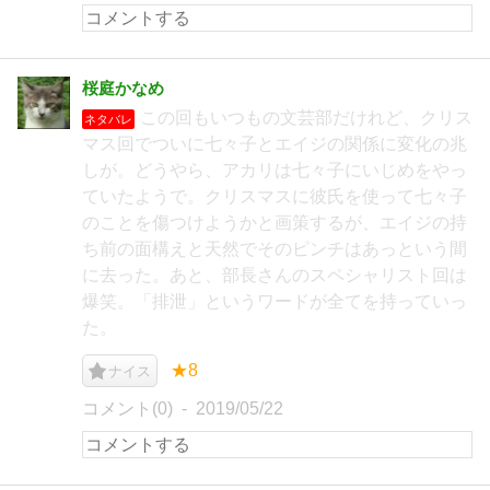
桜庭かなめ
この回もいつもの文芸部だけれど、クリス
ネタバレ
マス回でついに七々子とエイジの関係に変化の兆
しが。どうやら、アカリは七々子にいじめをやっ
ていたようで。クリスマスに彼氏を使って七々子
のことを傷つけようかと画策するが、エイジの持
ち前の面構えと天然でそのピンチはあっという間
に去った。あと、部長さんのスペシャリスト回は
爆笑。「排泄」というワードが全てを持っていっ
た。
★8
ナイス
コメント(0)
2019/05/22