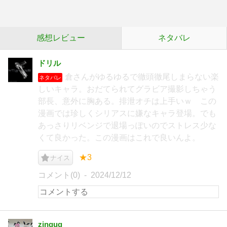
感想レビュー
ネタバレ
ドリル
倉さんがゆるゆるで徹頭徹尾しまらない楽
ネタバレ
しいキャラ。おだてられてグラビア撮影しちゃう
部長、意外に胸ある。排泄オチは上手いｗ この
漫画では珍しくシリアスに嫌なキャラ登場。でも
あっさりリベンジで退場っぽいのでストレス少な
くて良かった。この漫画はこれで良いんよ。
★3
ナイス
コメント(0)
2024/12/12
zingug