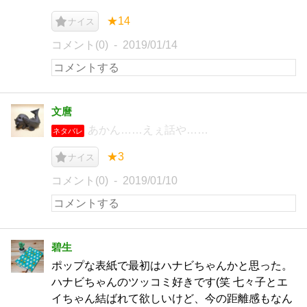
★14
ナイス
コメント(0)
2019/01/14
文麿
あかん……えぇ話や……
ネタバレ
★3
ナイス
コメント(0)
2019/01/10
碧生
ポップな表紙で最初はハナビちゃんかと思った。
ハナビちゃんのツッコミ好きです(笑 七々子とエ
イちゃん結ばれて欲しいけど、今の距離感もなん