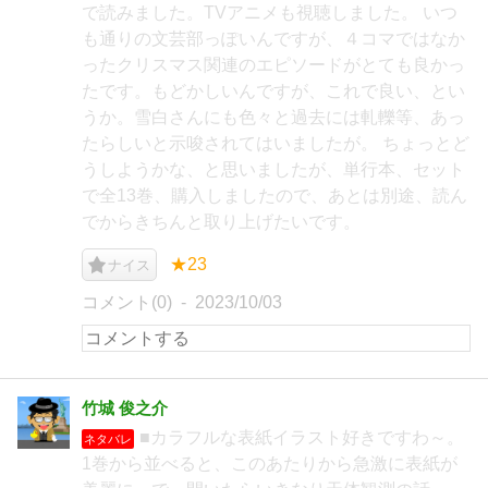
で読みました。TVアニメも視聴しました。 いつ
も通りの文芸部っぽいんですが、４コマではなか
ったクリスマス関連のエピソードがとても良かっ
たです。もどかしいんですが、これで良い、とい
うか。雪白さんにも色々と過去には軋轢等、あっ
たらしいと示唆されてはいましたが。 ちょっとど
うしようかな、と思いましたが、単行本、セット
で全13巻、購入しましたので、あとは別途、読ん
でからきちんと取り上げたいです。
★23
ナイス
コメント(0)
2023/10/03
竹城 俊之介
■カラフルな表紙イラスト好きですわ～。
ネタバレ
1巻から並べると、このあたりから急激に表紙が