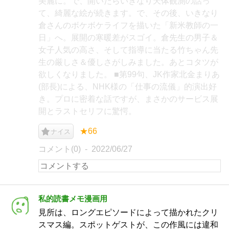
美麗に。で、開いたらいきなり天体観測の話っ
て、綺麗な絵が続きます。で、その後、いきなり
倉さんのボケボケライフを描いた「新米教師の一
日」へ。展開の寒暖差がスゴイ。倉先生の男子＆
女子人気の高さ、そして指導に当たる竹ちゃん先
生の厳しさ＆優しさがしみました。あとコタツが
欲しくなりました。 ■第99句、JK作家北金まりあ
(部長)による、NHK様の「仕事の流儀」的演出好
き。プロに密着な話ですが、まさかのサービス展
開とラストセリフに驚愕。
★66
ナイス
コメント(0)
2022/06/27
私的読書メモ漫画用
見所は、ロングエピソードによって描かれたクリ
スマス編。スポットゲストが、この作風には違和