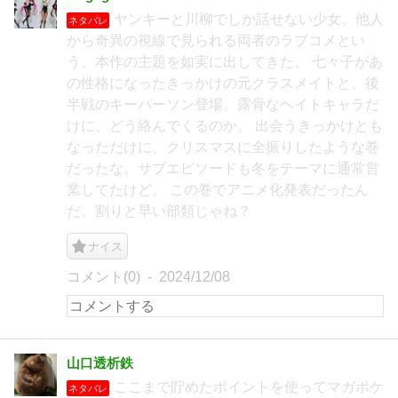
ヤンキーと川柳でしか話せない少女。他人
ネタバレ
から奇異の視線で見られる両者のラブコメとい
う、本作の主題を如実に出してきた。 七々子があ
の性格になったきっかけの元クラスメイトと、後
半戦のキーパーソン登場。露骨なヘイトキャラだ
けに、どう絡んでくるのか。 出会うきっかけとも
なっただけに、クリスマスに全振りしたような巻
だったな。サブエピソードも冬をテーマに通常営
業してたけど。 この巻でアニメ化発表だったん
だ。割りと早い部類じゃね？
ナイス
コメント(0)
2024/12/08
山口透析鉄
ここまで貯めたポイントを使ってマガポケ
ネタバレ