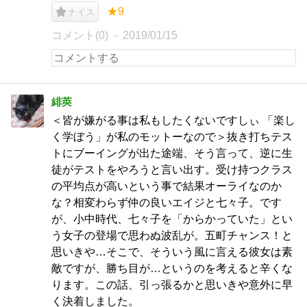
★9
ナイス
コメント(0)
2019/01/15
緋莢
＜皆が嫌がる事は私もしたくないですしぃ 「楽し
く学ぼう」が私のモットーなので＞抜き打ちテス
トにブーイングが出た途端、そう言って、逆に生
徒がテストをやろうと言い出す。受け持つクラス
の平均点が高いという事で結果オーライなのか
な？相変わらず仲の良いエイジと七々子。です
が、小中時代、七々子を「からかっていた」とい
う女子の登場で思わぬ波乱が。五町チャンス！と
思いきや…そこで、そういう風に言える彼女は素
敵ですが、勝ち目が…というのを考えると辛くな
ります。この話、引っ張るかと思いきや意外に早
く決着しました。