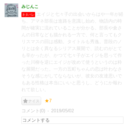
みじんこ
エイジと七々子の出会いからはや一年が経
ネタバレ
ち、アマネ部長は進路を意識し始め、物語内の時
間が確実に流れていることが分かる。部長や倉さ
んの日常なども描かれる一方で、何と言ってもク
リスマスの回は感動。タイトルも秀逸。普段のノ
リとは全く異なるシリアス展開で、読むのがとて
も辛かったが、かつて七々子がエイジを思って作
った川柳を逆にエイジが改めて使うというのは粋
な展開だった。一方の五町ちゃんの恋は叶わなさ
そうな感じがしてならないが、彼女の友達思いで
もある性格は本当にいいと思うし、どうにか報わ
れて欲しい。
★7
ナイス
コメント(0)
2019/05/02