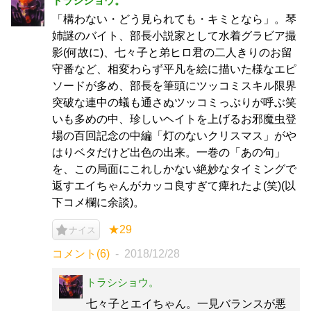
トラシショウ。
「構わない・どう見られても・キミとなら」。琴
姉謎のバイト、部長小説家として水着グラビア撮
影(何故に)、七々子と弟ヒロ君の二人きりのお留
守番など、相変わらず平凡を絵に描いた様なエピ
ソードが多め、部長を筆頭にツッコミスキル限界
突破な連中の蟻も通さぬツッコミっぷりが呼ぶ笑
いも多めの中、珍しいヘイトを上げるお邪魔虫登
場の百回記念の中編「灯のないクリスマス」がや
はりベタだけど出色の出来。一巻の「あの句」
を、この局面にこれしかない絶妙なタイミングで
返すエイちゃんがカッコ良すぎて痺れたよ(笑)(以
下コメ欄に余談)。
★29
ナイス
コメント(6)
2018/12/28
トラシショウ。
七々子とエイちゃん。一見バランスが悪