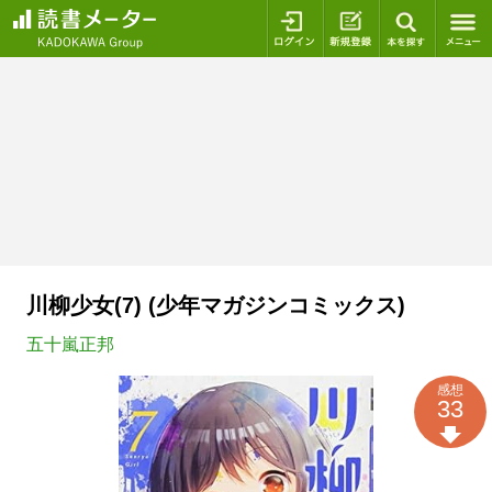
ログイン
新規登録
本を探
川柳少女(7) (少年マガジンコミックス)
五十嵐正邦
感想
33