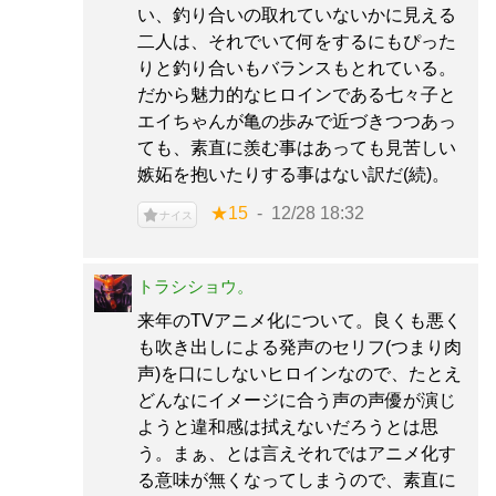
い、釣り合いの取れていないかに見える
二人は、それでいて何をするにもぴった
りと釣り合いもバランスもとれている。
だから魅力的なヒロインである七々子と
エイちゃんが亀の歩みで近づきつつあっ
ても、素直に羨む事はあっても見苦しい
嫉妬を抱いたりする事はない訳だ(続)。
★15
12/28 18:32
ナイス
トラシショウ。
来年のTVアニメ化について。良くも悪く
も吹き出しによる発声のセリフ(つまり肉
声)を口にしないヒロインなので、たとえ
どんなにイメージに合う声の声優が演じ
ようと違和感は拭えないだろうとは思
う。まぁ、とは言えそれではアニメ化す
る意味が無くなってしまうので、素直に