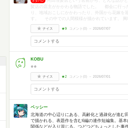
向田理髪店という名前から、どんな話か
ネタバレ
髪店の店主がかかわる物語でした。 都会に行っ
り、地域おこしにかかわったり、外国から花嫁を
す。 その中での人間模様が描かれています。 興
ナイス
★9
コメント(
0
)
2026/07/07
KOBU
⭐️⭐️
ナイス
★2
コメント(
0
)
2026/07/01
ベッシー
北海道の中心辺りにある、高齢化と過疎化が進む
で描かれる、表題作を含む6編の連作短編集。基本
関係などが入り混じる。つどつどちょっとした事