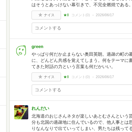
はそうとあっけない幕引きで、不完全燃焼である
ナイス
★8
コメント(
0
)
2026/06/17
green
やっぱり何だか止まらない奥田英朗。過疎の町の
に、どんどん共感を覚えてしまう。何をテーマに
てきた対話の力という言葉も何だかいい。
ナイス
★8
コメント(
0
)
2026/06/17
れんだい
北海道のおじさんネタが楽しいあとむさんという
分も北国の過疎地に住んでいるので、他人事とは
りなんなりで出ていってしまい、男たちは残って