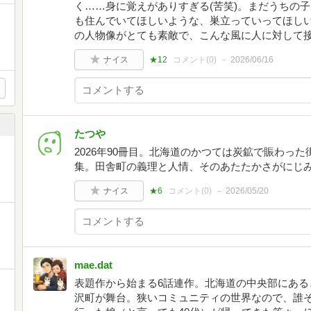
く……身に覚えがありすぎる(苦笑)。まだうちの
も住んでいてほしいような、巣立っていってほし
の人物像がとても素敵で、こんな風に人に対して
ナイス
★12
コメント(
0
)
2026/06/16
たつや
2026年90冊目。北海道のかつては炭鉱で賑わっ
集。田舎町の義理と人情、そのあたたかさがにじ
ナイス
★6
コメント(
0
)
2026/05/20
mae.dat
表題作から始まる6話連作。北海道の中央部にある
沢町が舞台。狭いコミュニティの世界なので、誰