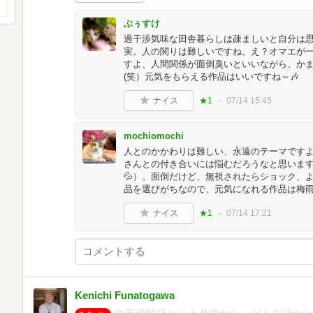
ぶぅすけ
過干渉気味な田舎暮らしは疎ましいと自分は
実。人の関りは難しいですね。え？オマエが
すよ、人間関係が面倒臭いといいながら、か
(笑）元気をもらえる作品はいいですね～🎶
ナイス
★1
07/14 15:45
mochiomochi
人とのかかわりは難しい、永遠のテーマですよ
さんとの付き合いには悩むだろうなと思いま
💦）。面倒だけど、無視されたらショック、
品を選びがちなので、元気になれる作品は梅雨
ナイス
★1
07/14 17:21
Kenichi Funatogawa