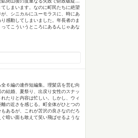
炭鉱閉山後の度重なる失政で財政破綻…
きてしまいます。なのに町民たちに絶望
件が、シニカルにユーモラスに、時にあ
わり感動してしまいました。年長者のま
トってこういうところにあるんじゃあな
る全６編の連作短編集。理髪店を営む向
男の結婚、夏祭り、出戻り女性のスナッ
されたりと内容は忙しい。しかし、ウィ
距離の近さを感じる。町全体がひとつの
分もあるが、これが苫沢の良さなのだろ
えぐ暗い面も敢えて笑い飛ばせるような