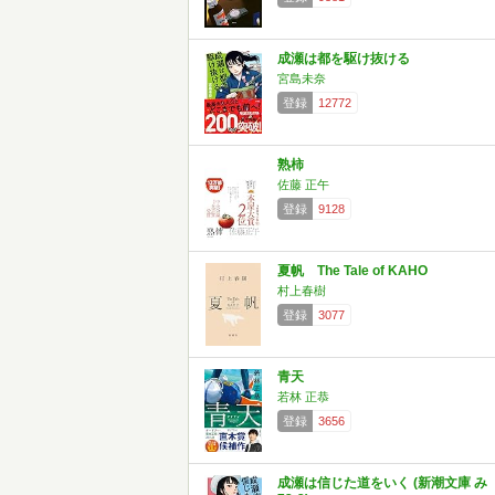
成瀬は都を駆け抜ける
宮島未奈
登録
12772
熟柿
佐藤 正午
登録
9128
夏帆 The Tale of KAHO
村上春樹
登録
3077
青天
若林 正恭
登録
3656
成瀬は信じた道をいく (新潮文庫 み