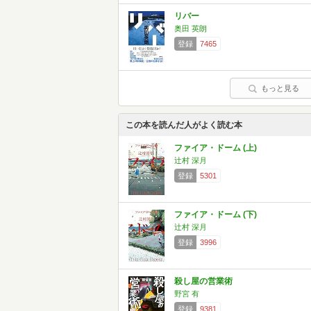
リバー
奥田 英朗
登録
7465
もっと見る
この本を読んだ人がよく読む本
ファイア・ドーム (上)
辻村 深月
登録
5301
ファイア・ドーム (下)
辻村 深月
登録
3996
殺し屋の営業術
野宮 有
登録
9381