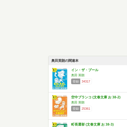
奥田英朗の関連本
イン・ザ・プール
奥田 英朗
登録
34317
空中ブランコ (文春文庫 お 38-2)
奥田 英朗
登録
25361
町長選挙 (文春文庫 お 38-3)