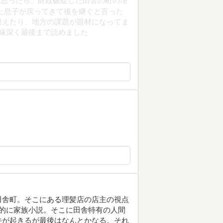
と思ったら、財政破綻した田舎の町の理
た息子が戻ってきて後を継ぐと言った
迎えたり、地方の課題が題材になってま
味深く最後まで読めました
田舎町。そこにある理髪店の店主の視点
的に家族小説。そこに田舎特有の人間
件が起きるが最後はなんとかなる。それ