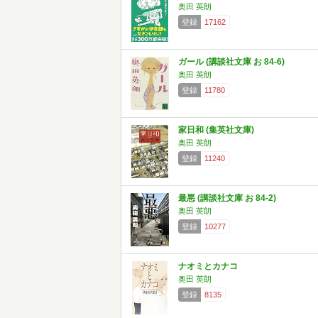
奥田 英朗
登録
17162
ガール (講談社文庫 お 84-6)
奥田 英朗
登録
11780
家日和 (集英社文庫)
奥田 英朗
登録
11240
最悪 (講談社文庫 お 84-2)
奥田 英朗
登録
10277
ナオミとカナコ
奥田 英朗
登録
8135