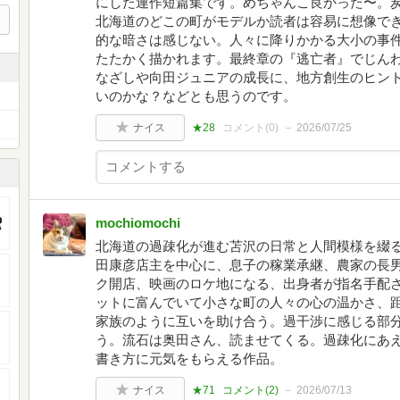
にした連作短篇集です。めちゃんこ良かった〜。
北海道のどこの町がモデルか読者は容易に想像で
的な暗さは感じない。人々に降りかかる大小の事
たたかく描かれます。最終章の『逃亡者』でじん
なざしや向田ジュニアの成長に、地方創生のヒン
いのかな？などとも思うのです。
ナイス
★28
コメント(
0
)
2026/07/25
mochiomochi
北海道の過疎化が進む苫沢の日常と人間模様を綴
田康彦店主を中心に、息子の稼業承継、農家の長
ク開店、映画のロケ地になる、出身者が指名手配
ットに富んでいて小さな町の人々の心の温かさ、
家族のように互いを助け合う。過干渉に感じる部
う。流石は奥田さん、読ませてくる。過疎化にあ
書き方に元気をもらえる作品。
ナイス
★71
コメント(
2
)
2026/07/13