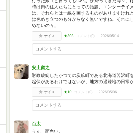
行った娘（と言っても40代）が帰ってきた等々、
時は街の住人たちにとっての話題、エンターテイ
は、それらとは一線を画するものがありますけれ
は色めき立つのも分からなく無いですね。それに
めないのぅ。
ナイス
★303
コメント(
0
)
2026/05/14
安土留之
財政破綻したかつての炭鉱町である北海道苫沢町
起伏があるわけではないが、地方の過疎地の日常
ナイス
★10
コメント(
0
)
2026/05/06
百太
うん、面白い。