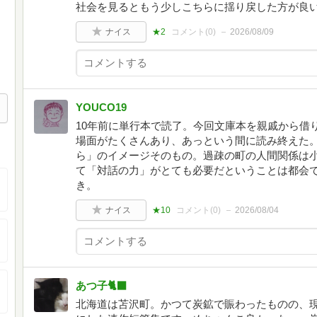
社会を見るともう少しこちらに揺り戻した方が良
ナイス
★2
コメント(
0
)
2026/08/09
YOUCO19
10年前に単行本で読了。今回文庫本を親戚から借
場面がたくさんあり、あっという間に読み終えた
ら」のイメージそのもの。過疎の町の人間関係は
て「対話の力」がとても必要だということは都会
き。
ナイス
★10
コメント(
0
)
2026/08/04
あつ子🐈‍⬛
北海道は苫沢町。かつて炭鉱で賑わったものの、