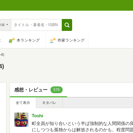
n和書
は
本ランキング
作家ランキング
4)
)
感想・レビュー
576
全て表示
ネタバレ
Toshi
町全員が知り合いという半ば強制的な人間関係の
にしつつも孤独からは解放されるのかも。程度問