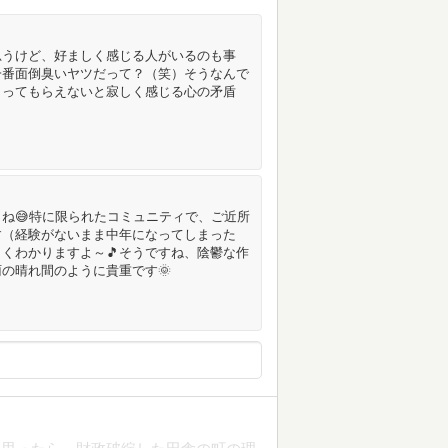
思うけど、好ましく感じる人がいるのも事
一番面倒臭いヤツだって？（笑）そうなんで
まってもらえないと寂しく感じる心の矛盾
ね😅特に限られたコミュニティで、ご近所
す（経験がないまま中年になってしまった
よくわかりますよ～🎵そうですね、陰鬱な作
の晴れ間のように貴重です🌞