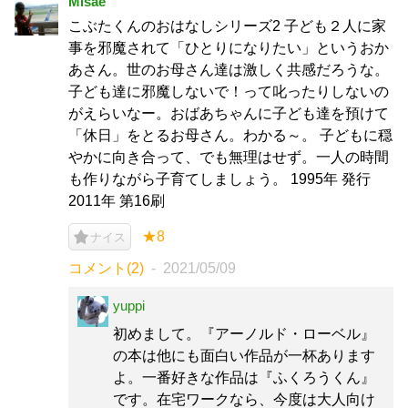
Misae
こぶたくんのおはなしシリーズ2 子ども２人に家
事を邪魔されて「ひとりになりたい」というおか
あさん。世のお母さん達は激しく共感だろうな。
子ども達に邪魔しないで！って叱ったりしないの
がえらいなー。おばあちゃんに子ども達を預けて
「休日」をとるお母さん。わかる～。 子どもに穏
やかに向き合って、でも無理はせず。一人の時間
も作りながら子育てしましょう。 1995年 発行
2011年 第16刷
★8
ナイス
コメント(2)
2021/05/09
yuppi
初めまして。『アーノルド・ローベル』
の本は他にも面白い作品が一杯あります
よ。一番好きな作品は『ふくろうくん』
です。在宅ワークなら、今度は大人向け