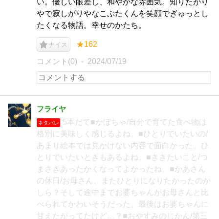
い。優しい眼差し、和やかな雰囲気。知りたがり
やで寂しがりやなこぶたくんを笑顔でぎゅっとし
たくなる物語。幸せのかたち。
★162
ナイス
コメント(0)
2024/07/19
フライヤ
5本だて■かぼちゃ/自分で育てた食べ物は
ネタバレ
格別に美味しく感じるよね。■ひとりでいたいの/
あまり絵本では見かけない内容で面白かった。ひ
とりでいたいときもあるよね。■ききたいこと/つ
まさきあったかくなってよかったね。■かあさん
の休日/お母さん、またひとりになりたかったのか
しら？そして途中までお婆ちゃんがお母さんと比
べられてかわいそうだった。最後はお婆ちゃんに
甘えたがってたけど…？■おやすみのじかん/第三