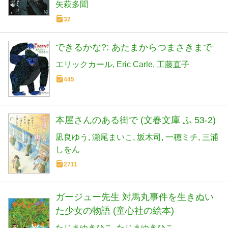
矢萩多聞
32
できるかな?: あたまからつまさきまで
エリックカール
Eric Carle
工藤直子
445
本屋さんのある街で (文春文庫 ふ 53-2)
凪良ゆう
瀬尾まいこ
坂木司
一穂ミチ
三浦
しをん
2711
ガージュー先生 対馬丸事件を生きぬい
た少女の物語 (童心社の絵本)
たじまゆきひこ
たじまゆきひこ