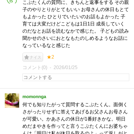
こぶたくんの質問に、きちんと返事をする その親
子のやりとりがとてもいい お母さんの休日もとて
もよかった ひとりでいたいのお話もよかった 子
育ては大変だけどこどもは1日1日 成長していく
のだなとお話を読むなかで感じた。 子どもの読み
聞かせのさいにおとなもたのしめるようなお話に
なっているなと感じた
★2
ナイス
コメント(0)
2026/01/25
momonnga
何でも知りたがって質問するこぶたくん。面倒く
さがったりせずに答えてあげるお父さんお母さん
が可愛い。かあさんの休日が1番好きかな。明日
めだまやきを作ってと言うこぶたくんにお婆ちゃ
んは「明日は私が休日を取るのよ」って返しがと