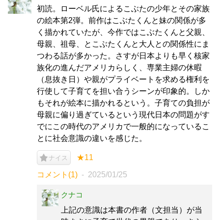
初読。ローベル氏によるこぶたの少年とその家族
の絵本第2弾。前作はこぶたくんと妹の関係が多
く描かれていたが、今作ではこぶたくんと父親、
母親、祖母、とこぶたくんと大人との関係性にま
つわる話が多かった。さすが日本よりも早く核家
族化の進んだアメリカらしく、専業主婦の休暇
（息抜き日）や親がプライベートを求める権利を
行使して子育てを担い合うシーンが印象的。しか
もそれが絵本に描かれるという。子育ての負担が
母親に偏り過ぎているという現代日本の問題がす
でにこの時代のアメリカで一般的になっているこ
とに社会意識の違いを感じた。
★11
ナイス
コメント(1)
2025/01/25
クナコ
上記の意識は本書の作者（文担当）が当