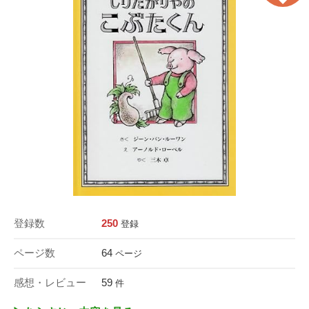
登録数
250
登録
ページ数
64
ページ
感想・レビュー
59
件