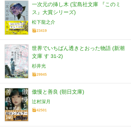
一次元の挿し木 (宝島社文庫 『このミ
ス』大賞シリーズ)
松下龍之介
23419
世界でいちばん透きとおった物語 (新潮
文庫 す 31-2)
杉井光
29945
傲慢と善良 (朝日文庫)
辻村深月
42501