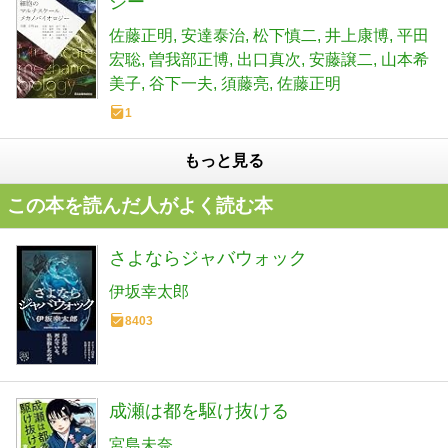
ジー
佐藤正明
安達泰治
松下慎二
井上康博
平田
宏聡
曽我部正博
出口真次
安藤譲二
山本希
美子
谷下一夫
須藤亮
佐藤正明
1
もっと見る
この本を読んだ人がよく読む本
さよならジャバウォック
伊坂幸太郎
8403
成瀬は都を駆け抜ける
宮島未奈