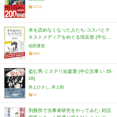
12712
本を読めなくなった人たち-コスパとテ
キストメディアをめぐる現在形 (中公新
書ラクレ 861)
稲田豊史
1682
盗む男-ミステリ短篇選 (中公文庫 い 35-
28)
井上ひさし
井上恒
76
刑務所で当事者研究をやってみた: 対話