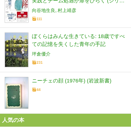
実践とチーム処遇が扉をひらく (シリー
ズ ケアをひらく)
向谷地生良
村上靖彦
111
ぼくらはみんな生きている: 18歳ですべ
ての記憶を失くした青年の手記
坪倉優介
231
ニーチェの顔 (1976年) (岩波新書)
44
人気の本