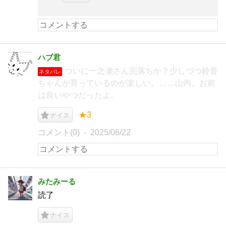
ハブ君
ついに一之瀬さん完落ちか？少しづつ鈴音
ネタバレ
ちゃんが育っているのが楽しい。……山内、お前
は良いやつだったよ。
★3
ナイス
コメント(0)
2025/06/22
みたみーる
読了
ナイス