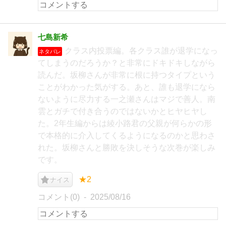
七島新希
クラス内投票編。各クラス誰が退学になっ
ネタバレ
てしまうのだろうか？と非常にドキドキしながら
読んだ。坂柳さんが非常に根に持つタイプという
ことがわかった気がする。あと、誰も退学になら
ないように尽力する一之瀬さんはマジで善人。南
雲とガチで付き合うのではないかとヒヤヒヤし
た。2年生編からは綾小路君の父親が何らかの形
で本格的に介入してくるようになるのかと思わさ
れた。坂柳さんと勝敗を決しそうな次巻が楽しみ
です。
★2
ナイス
コメント(0)
2025/08/16