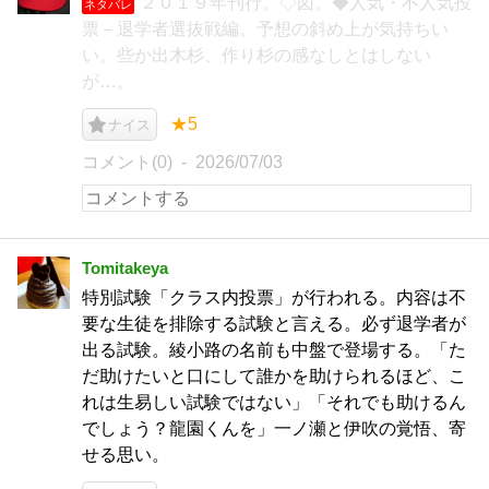
２０１９年刊行。◇図。◆人気・不人気投
ネタバレ
票－退学者選抜戦編。予想の斜め上が気持ちい
い。些か出木杉、作り杉の感なしとはしない
が…。
★5
ナイス
コメント(0)
2026/07/03
Tomitakeya
特別試験「クラス内投票」が行われる。内容は不
要な生徒を排除する試験と言える。必ず退学者が
出る試験。綾小路の名前も中盤で登場する。「た
だ助けたいと口にして誰かを助けられるほど、こ
れは生易しい試験ではない」「それでも助けるん
でしょう？龍園くんを」一ノ瀬と伊吹の覚悟、寄
せる思い。