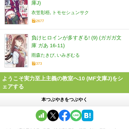
庫J)
衣笠彰梧
トモセシュンサク
2677
負けヒロインが多すぎる! (9) (ガガガ文
庫 ガあ 16-11)
雨森たきび
いみぎむる
373
ようこそ実力至上主義の教室へ10 (MF文庫J)をシ
ェアする
本つぶやきをつぶやく