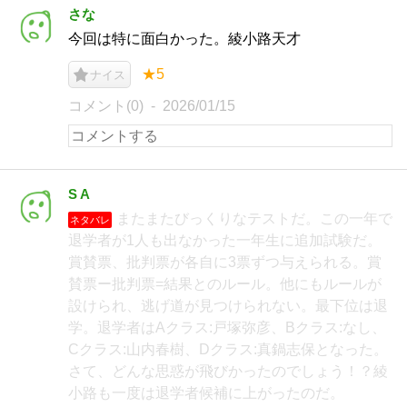
さな
今回は特に面白かった。綾小路天才
★5
ナイス
コメント(0)
2026/01/15
S A
またまたびっくりなテストだ。この一年で
ネタバレ
退学者が1人も出なかった一年生に追加試験だ。
賞賛票、批判票が各自に3票ずつ与えられる。賞
賛票ー批判票=結果とのルール。他にもルールが
設けられ、逃げ道が見つけられない。最下位は退
学。退学者はAクラス:戸塚弥彦、Bクラス:なし、
Cクラス:山内春樹、Dクラス:真鍋志保となった。
さて、どんな思惑が飛びかったのでしょう！？綾
小路も一度は退学者候補に上がったのだ。