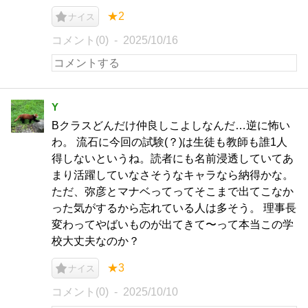
★2
ナイス
コメント(0)
2025/10/16
Y
Bクラスどんだけ仲良しこよしなんだ…逆に怖い
わ。 流石に今回の試験(？)は生徒も教師も誰1人
得しないというね。読者にも名前浸透していてあ
まり活躍していなさそうなキャラなら納得かな。
ただ、弥彦とマナベってってそこまで出てこなか
った気がするから忘れている人は多そう。 理事長
変わってやばいものが出てきて〜って本当この学
校大丈夫なのか？
★3
ナイス
コメント(0)
2025/10/10