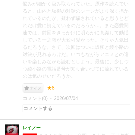
悩みが細かく汲み取られていた。原作を読んでい
ると、山内と坂柳の対話のシーンがより深く描か
れているのだが、疑わず騙されていると思うとど
れだけ愛に飢えているのだろうか…。また恋愛関
連では、前回をきっかけに明らかに意識して動揺
している一之瀬が大変可愛かった。そりゃ人気出
るだろうな。さて、次回はついに坂柳と綾小路の
対決が見れるわけだ。いつもながらアニメとの違
いを楽しみながら読むとしよう。最後に、少しづ
つ綾小路の電話番号が知り合いづてに流れている
のは気のせいだろうか。
★8
ナイス
コメント(0)
2026/07/04
レイノー