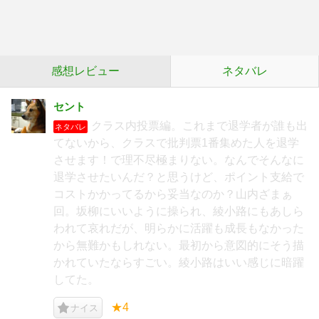
感想レビュー
ネタバレ
セント
クラス内投票編。これまで退学者が誰も出
ネタバレ
てないから、クラスで批判票1番集めた人を退学
させます！で理不尽極まりない。なんでそんなに
退学させたいんだ？と思うけど、ポイント支給で
コストかかってるから妥当なのか？山内ざまぁ
回。坂柳にいいように操られ、綾小路にもあしら
われて哀れだが、明らかに活躍も成長もなかった
から無難かもしれない。最初から意図的にそう描
かれていたならすごい。綾小路はいい感じに暗躍
してた。
★4
ナイス