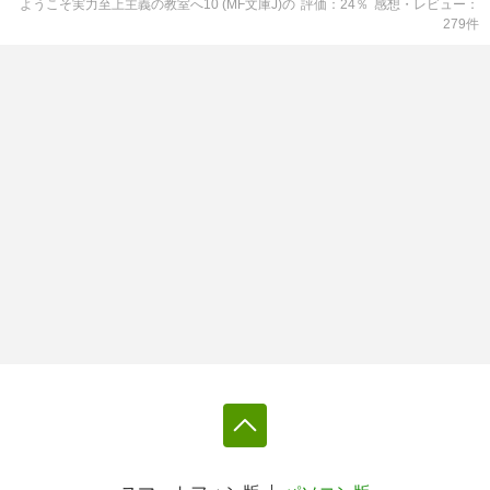
ようこそ実力至上主義の教室へ10 (MF文庫J)
の
評価
24
％
感想・レビュー
279
件