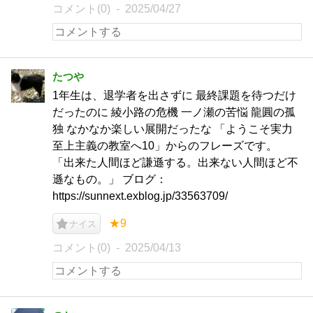
コメント(0)
2025/04/27
たつや
1年生は、退学者を出さずに 最終課題を待つだけ
だったのに 綾小路の危機 一ノ瀬の苦悩 龍圓の孤
独 なかなか楽しい展開だったな 「ようこそ実力
至上主義の教室へ10」からのフレーズです。
「出来た人間ほど謙遜する。出来ない人間ほど不
遜なもの。」 ブログ：
https://sunnext.exblog.jp/33563709/
★9
ナイス
コメント(0)
2025/04/13