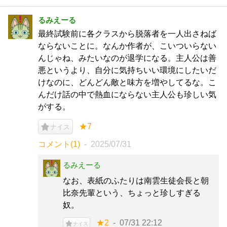
るみえーる
最終試験前に各クラスから脱落者を一人出さねば
ならないことに。なんか作者が、こいついらない
んじゃね、みたいなのが退学になる。主人公は善
悪というより、自分に気持ちいい環境にしたいだ
けなのに、どんどん敵と味方を増やしてるな。こ
んだけ話の中で熱血にならない主人公も珍しい気
がする。
★7
ナイス
コメント(1)
2025/07/31
るみえーる
なお、表紙のふたりは南雲生徒会長と朝
比奈先輩という、ちょっと珍しすぎる
奴。
★2
07/31 22:12
ナイス