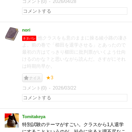
コメント(0)
2026/04/28
nori
他クラスをも意のままに操る綾小路の凄さ
ネタバレ
よ。前の巻で「櫛田を退学させる」とあったので
最初の方はてっきり櫛田に批判票がいくよう仕向
けるのかな？と思いながら読んだ。さすがにそれ
は時期尚早か。
★3
ナイス
コメント(0)
2026/03/22
Tomitakeya
特別試験のテーマがすごい。クラスから1人退学
にすることというのだ。社会に出ると理不尽なこ