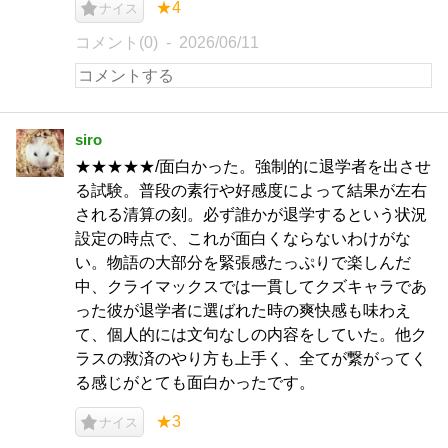
★4
ナイス
コメント(0)
2026/06/11
siro
★★★★★/面白かった。強制的に退学者を出させ
る試験。普段の素行や好感度によって結果が左右
される清算の刻。必ず誰かが退学するという状況
設定の時点で、これが面白くならないわけがな
い。物語の大部分を緊張感たっぷりで楽しんだ
中、クライマックスでは一貫してクズキャラであ
った彼が退学者に選ばれた時の爽快感も味わえ
て、個人的には文句なしの内容をしていた。他ク
ラスの救済のやり方も上手く、全てが繋がってく
る感じがとても面白かったです。
★3
ナイス