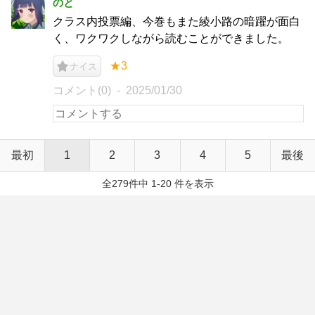
のと
クラス内投票編、今巻もまた綾小路の暗躍が面白
く、ワクワクしながら読むことができました。
★3
ナイス
コメント(0)
2025/01/30
最初
1
2
3
4
5
最後
全279件中 1-20 件を表示