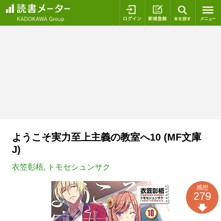
ログイン
新規登録
本を探
ようこそ実力至上主義の教室へ10 (MF文庫
J)
衣笠彰梧
,
トモセシュンサク
感想
279