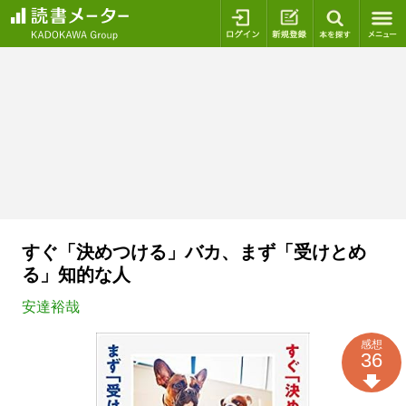
ログイン
新規登録
本を探
すぐ「決めつける」バカ、まず「受けとめ
る」知的な人
安達裕哉
感想
36