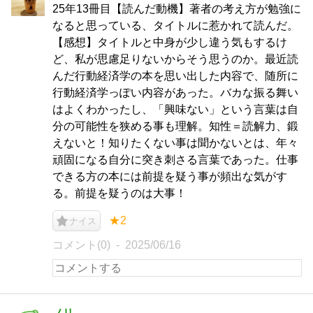
25年13冊目【読んだ動機】著者の考え方が勉強に
なると思っている、タイトルに惹かれて読んだ。
【感想】タイトルと中身が少し違う気もするけ
ど、私が思慮足りないからそう思うのか。最近読
んだ行動経済学の本を思い出した内容で、随所に
行動経済学っぽい内容があった。バカな振る舞い
はよくわかったし、「興味ない」という言葉は自
分の可能性を狭める事も理解。知性＝読解力、鍛
えないと！知りたくない事は聞かないとは、年々
頑固になる自分に突き刺さる言葉であった。仕事
できる方の本には前提を疑う事が頻出な気がす
る。前提を疑うのは大事！
★2
ナイス
コメント(0)
2025/06/16
ノリ