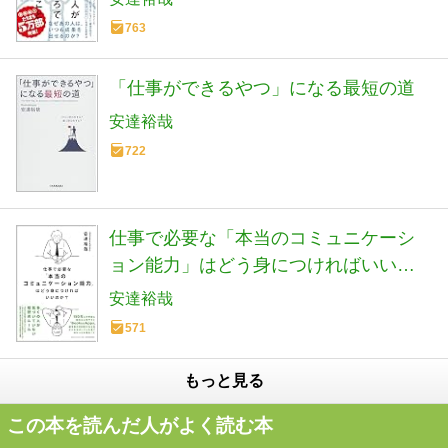
763
「仕事ができるやつ」になる最短の道
安達裕哉
722
仕事で必要な「本当のコミュニケーシ
ョン能力」はどう身につければいいの
か?
安達裕哉
571
もっと見る
この本を読んだ人がよく読む本