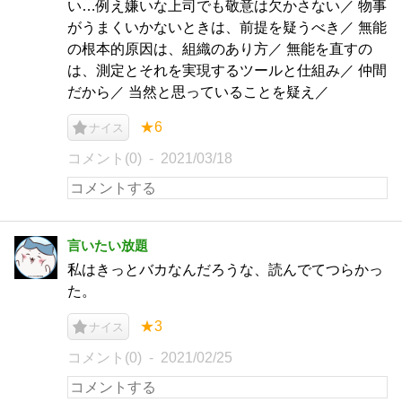
い…例え嫌いな上司でも敬意は欠かさない／ 物事
がうまくいかないときは、前提を疑うべき／ 無能
の根本的原因は、組織のあり方／ 無能を直すの
は、測定とそれを実現するツールと仕組み／ 仲間
だから／ 当然と思っていることを疑え／
★6
ナイス
コメント(0)
2021/03/18
言いたい放題
私はきっとバカなんだろうな、読んでてつらかっ
た。
★3
ナイス
コメント(0)
2021/02/25