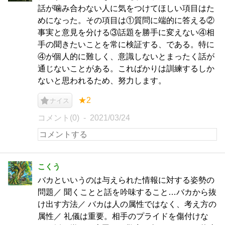
話が噛み合わない人に気をつけてほしい項目はた
めになった。その項目は①質問に端的に答える②
事実と意見を分ける③話題を勝手に変えない④相
手の聞きたいことを常に検証する、である。特に
④が個人的に難しく、意識しないとまったく話が
通じないことがある。こればかりは訓練するしか
ないと思われるため、努力します。
★2
ナイス
コメント(0)
2021/03/24
こくう
バカといいうのは与えられた情報に対する姿勢の
問題／ 聞くことと話を吟味すること…バカから抜
け出す方法／ バカは人の属性ではなく、考え方の
属性／ 礼儀は重要。相手のプライドを傷付けな