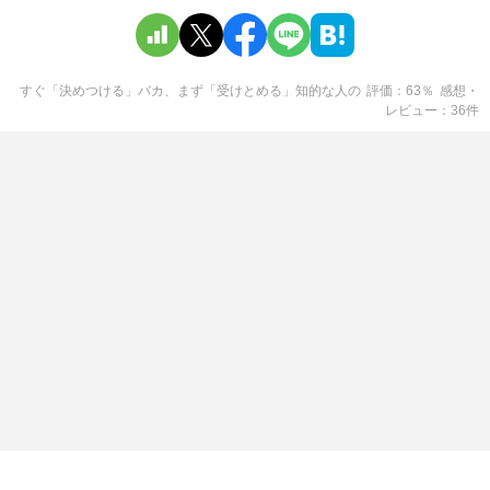
すぐ「決めつける」バカ、まず「受けとめる」知的な人
の
評価
63
％
感想・
レビュー
36
件