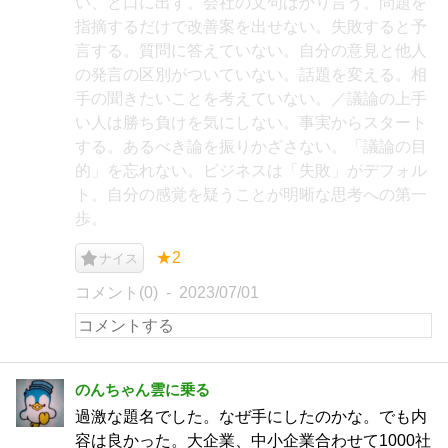
い、と口に出す。会社の文句ばかり言う。問題を
指摘するだけで改善案を出せない。失敗すると予
言する。質問に答えていない。自分の意見と他人
の発言の区別がついていない。話題を変える。相
手の聞きたいことを考えていない。／議論の上手
い人は勝ち負けを気にしない。事実からスタート
する。あるべき論を振りかざさない。「議論の目
的」を忘れない。ビジネスは「失敗」がデフォル
ト。自分の感覚を疑うことが明晰な思考への第一
歩。
★2
ナイス
コメント(0)
2023/07/01
のんちゃん雲に乗る
過激な題名でした。なぜ手にしたのかな。でも内
容は良かった。大企業、中小企業合わせて1000社