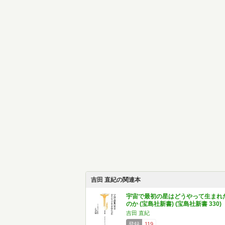
吉田 直紀の関連本
宇宙で最初の星はどうやって生まれ
のか (宝島社新書) (宝島社新書 330)
吉田 直紀
登録
119