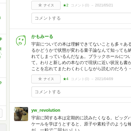
ナイス
★2
コメント(
0
)
2021/05/21
禎
かもみーる
学
宇宙についての本は理解できてないことも多々あ
重
るかどうかで状態が変わる量子論なんて知っても
,
れてしまっているんだなぁ。ブラックホールにつ
蜂
て。わりと新しめの本なので現状に近い状況も書
ことを忘れてまたわくわくしながら読むのだろう
ナイス
★4
コメント(
0
)
2021/04/09
ラ
yw_revolution
宇宙に関する本は定期的に読みたくなる。ビッグ
ケールを学ぼうとすると、原子や素粒子のような
が、一粒で二回おいしい。