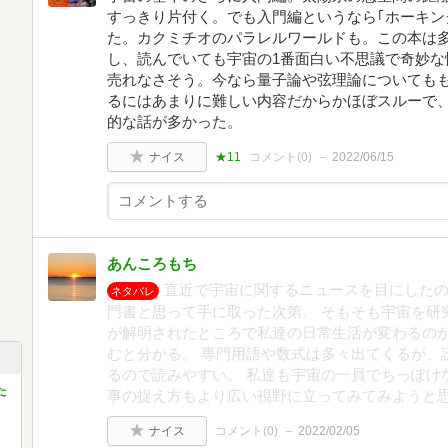
すっきり片付く。でも入門編というなら｢ホーキン
た。カクミチオのパラレルワールドも。この本は
し、読んでいても宇宙の1番面白い不思議で奇妙な
売れなさそう。今なら量子論や弦理論についても
るにはあまりに難しい内容だからかほぼスルーで
的な話が多かった。
ナイス
★11
コメント(
0
)
2022/06/15
あんころもち
直近で宇宙に関するニュースを目にした
ネタバレ
門書と思って手に取った次第。 そもそも宇宙を研
が解明されたところで私達の日常生活が変わるのか
むと分かる。 専門用語や数式は多々出てくるが、
るので読みやすい。 私達も宇宙の一員でちっぽけ
た
事の捉え方もより広い視野に立ってみてみようと
ナイス
コメント(
0
)
2022/02/05