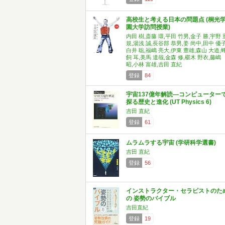
高校生と考える日本の問題点 (桐光
園大学訪問授業)
内田 樹,斎藤 環,平田 竹男,金子 勝,宇野 
規,湯浅 誠,長谷部 恭男,姜 尚中,田中 優子
白井 聡,福嶋 亮大,伊東 豊雄,森山 大道,
飼 耳,美馬 達哉,金森 修,椹木 野衣,藤嶋
昭,小林 富雄,吉田 直紀
登録
84
宇宙137億年解読―コンピューター
探る歴史と進化 (UT Physics 6)
吉田 直紀
登録
61
ムラムラする宇宙 (学研科学選書)
吉田 直紀
登録
56
インストラクター・セラピストのた
の 姿勢のバイブル
吉田直紀
登録
19