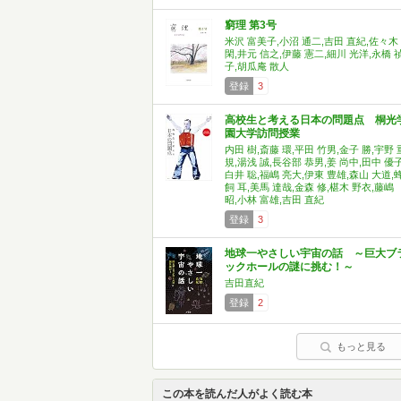
窮理 第3号
米沢 富美子,小沼 通二,吉田 直紀,佐々木
閑,井元 信之,伊藤 憲二,細川 光洋,永橋 
子,胡瓜庵 散人
登録
3
高校生と考える日本の問題点 桐光
園大学訪問授業
内田 樹,斎藤 環,平田 竹男,金子 勝,宇野 
規,湯浅 誠,長谷部 恭男,姜 尚中,田中 優子
白井 聡,福嶋 亮大,伊東 豊雄,森山 大道,
飼 耳,美馬 達哉,金森 修,椹木 野衣,藤嶋
昭,小林 富雄,吉田 直紀
登録
3
地球一やさしい宇宙の話 ～巨大ブ
ックホールの謎に挑む！～
吉田直紀
登録
2
もっと見る
この本を読んだ人がよく読む本