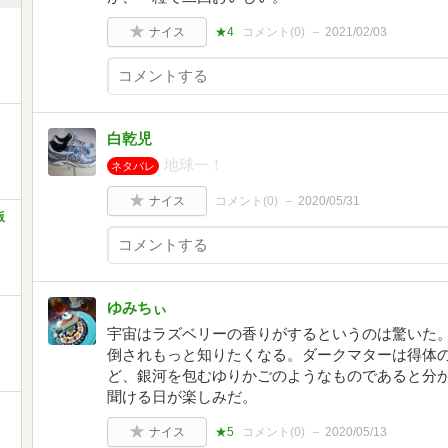
ナイス
★4
コメント(
0
)
2021/02/03
白乾児
地球一！
ネタバレ
ナイス
コメント(
0
)
2020/05/31
版
ゆみちぃ
宇宙はラズベリーの香りがするというのは驚いた
倒されもっと知りたくなる。ダークマターは得体
ど、銀河を包むゆりかごのようなものであると分
聞ける日が楽しみだ。
ナイス
★5
コメント(
0
)
2020/05/13