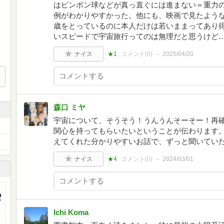
はピンポン球などが真っ直ぐには進まない＝重力
例がわかりやすかった。他にも、映画で見たよう
歳をとっているのに本人だけは若いままってあり
いスピードで宇宙旅行ってのは無理だと思うけど
ナイス
★1
コメント(
0
)
2025/04/20
森口 ミヤ
宇宙について、そうそう！うんうんそーそー！再
関心を持ってもらいたいということが伝わります
えてくれた分かりやすいお話で、ずっと聞いてい
ナイス
★4
コメント(
0
)
2024/03/01
Ichi Koma