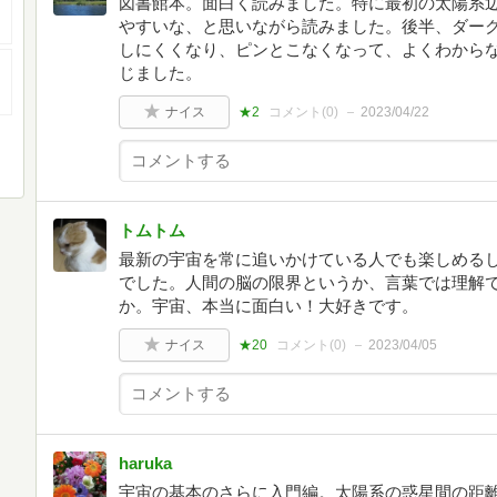
図書館本。面白く読みました。特に最初の太陽系
やすいな、と思いながら読みました。後半、ダー
しにくくなり、ピンとこなくなって、よくわから
じました。
ナイス
★2
コメント(
0
)
2023/04/22
トムトム
最新の宇宙を常に追いかけている人でも楽しめる
でした。人間の脳の限界というか、言葉では理解
か。宇宙、本当に面白い！大好きです。
ナイス
★20
コメント(
0
)
2023/04/05
haruka
宇宙の基本のさらに入門編。太陽系の惑星間の距