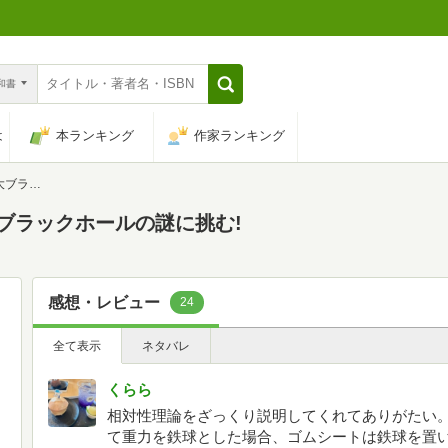
n和書
は
本ランキング
作家ランキング
謎に挑む!
大ブラックホールの謎に挑む!
感想・レビュー
24
全て表示
ネタバレ
くらら
相対性理論をざっくり説明してくれてありがたい
て重力を鉄球とした場合、ゴムシートは鉄球を置