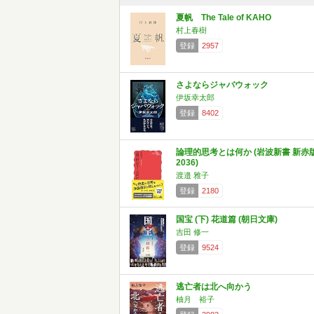
夏帆 The Tale of KAHO
村上春樹
登録
2957
さよならジャバウォック
伊坂幸太郎
登録
8402
論理的思考とは何か (岩波新書 新赤
2036)
渡邉 雅子
登録
2180
国宝 (下) 花道篇 (朝日文庫)
吉田 修一
登録
9524
逃亡者は北へ向かう
柚月 裕子