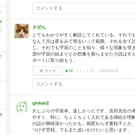
学
重
,
さぜん
蜂
とてもわかりやすく解説してくれている。それで
なんて月は星をみて明るいって範囲。それを全て
じ。それでも宇宙のことを知り、様々な現象を突
源や宇宙の始まりとか想像を膨らませた小説はす
で
ポートに取り組もう。
ナイス
★39
コメント(
0
)
2022/01/22
ginkan2
久しぶりの宇宙本。楽しかったです。吉田先生の
め
やすく、特に、ちょくちょく入れてある挿絵が理
の話が興味深かったかも。相変わらず素粒子とか
つけず苦戦。でもまた追いかけたいと思います。