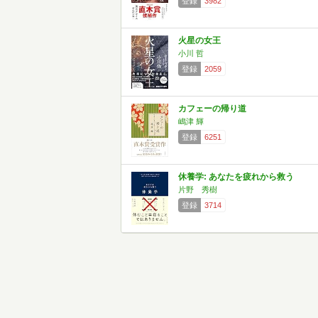
登録
3982
火星の女王
小川 哲
登録
2059
カフェーの帰り道
嶋津 輝
登録
6251
休養学: あなたを疲れから救う
片野 秀樹
登録
3714