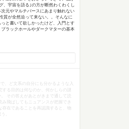
グ、宇宙を語る｣の方が断然わくわくし
多次元やマルチバースにあまり触れない
性質が全然迫って来ない。。そんなに
もっと書いて欲しかったけど、入門とす
、ブラックホールやダークマターの基本
ので、ど文系の自分にも分かるような入
究する目的は何なのか、何かしらの謎
。 その答えがあとがきまで通して読
読み飛ばしてもニュアンスが把握でき
な存在であることを再認識すると、物
思う。