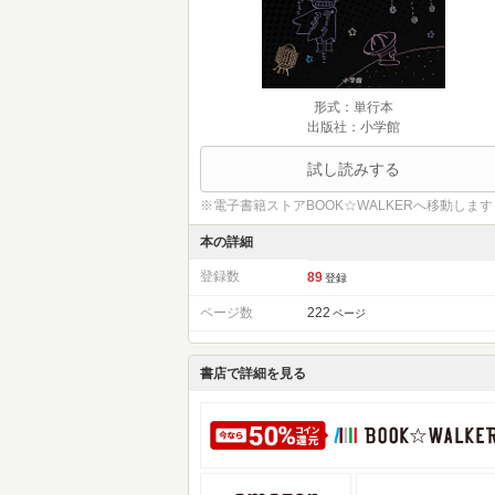
形式：単行本
出版社：小学館
試し読みする
※電子書籍ストアBOOK☆WALKERへ移動します
本の詳細
登録数
89
登録
ページ数
222
ページ
書店で詳細を見る