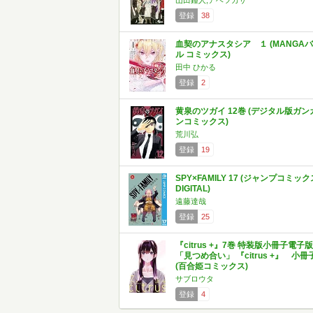
山田鐘人,アベツカサ
登録
38
血契のアナスタシア １ (MANGAバ
ル コミックス)
田中 ひかる
登録
2
黄泉のツガイ 12巻 (デジタル版ガン
ンコミックス)
荒川弘
登録
19
SPY×FAMILY 17 (ジャンプコミック
DIGITAL)
遠藤達哉
登録
25
『citrus +』7巻 特装版小冊子電子版
「見つめ合い」 『citrus +』 小冊
(百合姫コミックス)
サブロウタ
登録
4