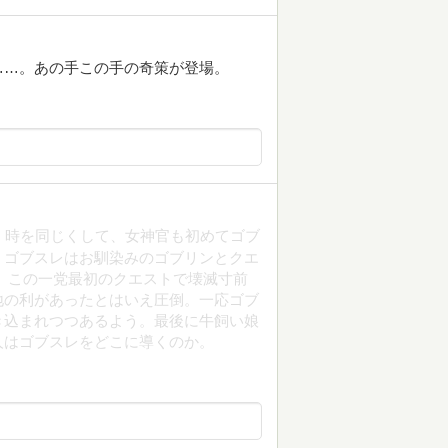
……。あの手この手の奇策が登場。
 時を同じくして、女神官も初めてゴブ
、ゴブスレはお馴染みのゴブリンとクエ
。この一党最初のクエストで壊滅寸前
地の利があったとはいえ圧倒。一応ゴブ
き込まれつつあるよう。最後に牛飼い娘
人はゴブスレをどこに導くのか。