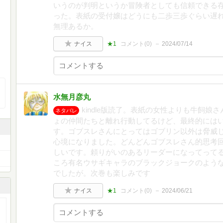
いうのが判明というか冒険者としても信頼できる
った。表紙の受付嬢はどうにも二歩三歩ぐらい遅
無理あるか。
ナイス
★1
コメント(
0
)
2024/07/14
水無月彦丸
kindle版読了。表紙の女性よりも牛飼
ネタバレ
ょの仲間たちと離れ行動してるけど、最終的には
す。ゴブスレさんにとってはゴブリン以外は脅威
心境になりました。どんどんゴブスレさん的思考
しいです。頼りがいのあるリーダーになってって
ころ有名ウサギキャラのブラックジョークのよう
でしたが。次巻も楽しみです
ナイス
★1
コメント(
0
)
2024/06/21