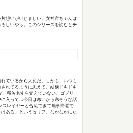
い片想いがいじましい。女神官ちゃんは
恐ろしいやら。このシリーズを読むとチ
連れているから大変だ。しかも、いつも
断されてるように思えて、結構ドキドキ
が、種族名すら覚えていない。ゴブリ
中に入って…今日は寒いから寒そうな話
ンスレイヤーと合流できて無事帰還で
手はある」というセリフ、なかなかにた