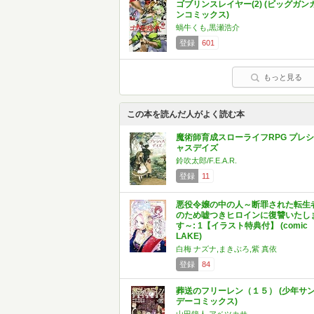
ゴブリンスレイヤー(2) (ビッグガン
ンコミックス)
蝸牛くも,黒瀬浩介
登録
601
もっと見る
この本を読んだ人がよく読む本
魔術師育成スローライフRPG プレシ
ャスデイズ
鈴吹太郎/F.E.A.R.
登録
11
悪役令嬢の中の人～断罪された転生
のため嘘つきヒロインに復讐いたし
す～: 1【イラスト特典付】 (comic
LAKE)
白梅 ナズナ,まきぶろ,紫 真依
登録
84
葬送のフリーレン（１５） (少年サ
デーコミックス)