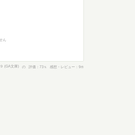
せん
 (GA文庫)
の
評価
73
感想・レビュー
9
％
件