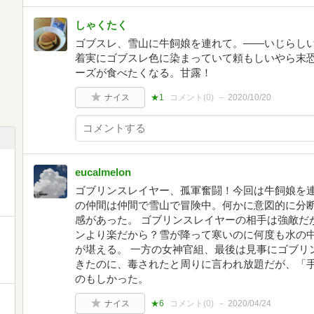
しゃくたく
ゴブスレ、雪山に牛飼娘を連れて。――いじらし
着実にゴブスレ色に染まっていて頼もしいやら末
ーズが食べたくなる。甘露！
ナイス
★1
コメント(
0
)
2020/10/20
eucalmelon
ゴブリンスレイヤー、孤軍奮闘！今回は牛飼娘を
の仲間は仲間で雪山で冒険中。何かに意図的に分
感があった。 ゴブリンスレイヤーの相手は強敵だ
ンより楽だから？雪が降って寒いのに何度も水の
が堪える。 一方の女神官組、最後は見事にゴブリ
きたのに、毒されたと周りに言われ放題だが、「
のもしかった。
ナイス
★6
コメント(
0
)
2020/04/24