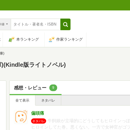
n和書
は
本ランキング
作家ランキング
庫)
(Kindle版ライトノベル)
感想・レビュー
9
全て表示
ネタバレ
偏頭痛
牛飼娘が立場的にどうしてもヒロインっ
ネタバレ
ヒロインしてた巻。悪くない。一方で女神官がゴ