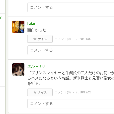
ガ
fuku
面白かった
ナイス
コメント(
0
)
2020/01/02
エル＝ｒθ
ゴブリンスレイヤーと牛飼娘の二人だけのお使い
るハメになるというお話。新米戦士と見習い聖女
を祈る。
ナイス
コメント(
0
)
2018/12/21