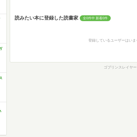
読みたい本に登録した読書家
全0件中 新着0件
登録しているユーザーはいま
ガ
ゴブリンスレイヤー９
ス
子