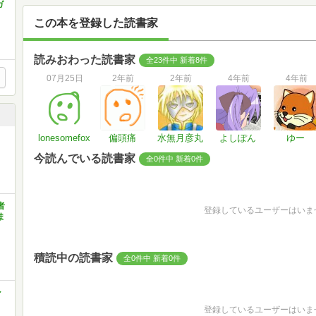
ガ
この本を登録した読書家
読みおわった読書家
全23件中 新着8件
07月25日
2年前
2年前
4年前
4年前
lonesomefox
偏頭痛
水無月彦丸
よしぽん
ゆー
今読んでいる読書家
全0件中 新着0件
者
登録しているユーザーはいま
ま
積読中の読書家
全0件中 新着0件
ン
登録しているユーザーはいま