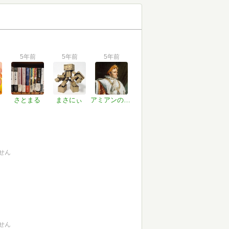
5年前
5年前
5年前
さとまる
まさにぃ
アミアンの和約
せん
せん