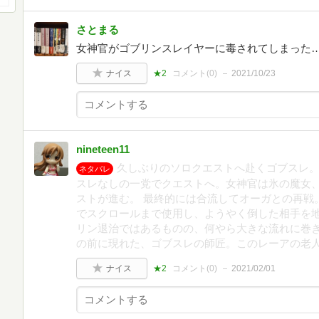
さとまる
女神官がゴブリンスレイヤーに毒されてしまった
ナイス
★2
コメント(
0
)
2021/10/23
nineteen11
久しぶりのソロクエストへ赴くゴブスレ。
ネタバレ
スレなしの一党でクエストへ。女神官は氷の魔女
ストが進む。 最終的には合流してオーガとの再戦
でスクロールまで使用し、ようやく倒した相手を
リン退治ではあるものの、何やら大きな流れに巻
の前に現れた、ゴブスレの師匠。このレーアの老
ナイス
★2
コメント(
0
)
2021/02/01