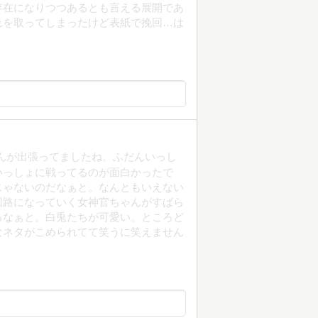
存在になりつつあるとも言える展開であ
れを取ってしまったけど表紙で挽回…は
娘さんが出張ってましたね。ふだんいっし
いっしょに戦ってるのが面白かったで
じゃないのだなぁと。なんともいえない
回路になっていく女神官ちゃんがすばら
るなぁと。白兎たちが可愛い。ところど
なネタがこめられてて笑うに笑えません