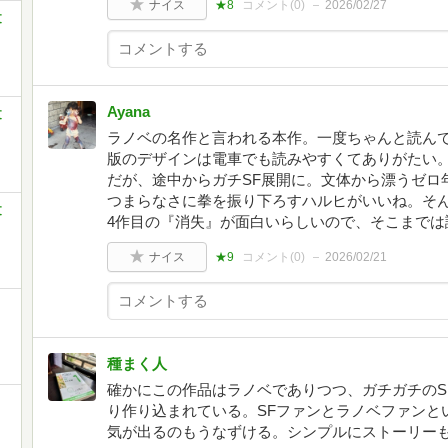
ナイス
★8
コメント(
0
)
2026/02/27
文
Ayana
文
ラノベの名作と言われる本作。一度ちゃんと読ん
版のデザインは電車でも読みやすくてありがたい
だが、途中からガチSF展開に。文体から漂うゼロ
つまらなさに拳を振り下ろすハルヒがいいね。そ
文
4作目の『消失』が面白いらしいので、そこまでは
ナイス
★9
コメント(
0
)
2026/02/21
種まく人
確かにこの作品はラノベでありつつ、ガチガチのS
り作り込まれている。SFファンとラノベファンと
気が出るのもうなずける。シンプルにストーリー