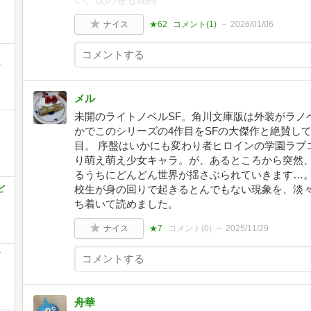
ナイス
★62
コメント(
1
)
2026/01/06
町
メル
未開のライトノベルSF。角川文庫版は外装がラノ
かでこのシリーズの4作目をSFの大傑作と絶賛し
目。 序盤はいかにも変わり者ヒロインの学園ラブ
り萌え萌え少女キャラ。が、あるところから突然
るうちにどんどん世界が揺さぶられていきます…。
校生が身の回りで起きるとんでもない現象を、淡
ど
ち着いて読めました。
ナイス
★7
コメント(
0
)
2025/11/29
舟華