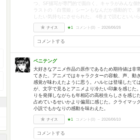
つ、SF描写が専門的で面白く、キャラがみんな個
ラストの「白雪姫」シーンもなんだか感動的で、
したい気持ちにさせられた。 4巻まで読むといい
ナイス
★1
コメント(
0
)
2026/06/26
ベニテング
大好きなアニメ作品の原作であるため期待値は非
てきた。アニメではキャラクターの容貌、声、動
感覚が味わえたように思う。ハルヒは登場したて
が、文字で見るとアニメより冷たい印象を感じた
りを発揮しながらも年相応の高校生らしさを感じ
占めているせいかより偏屈に感じた。クライマッ
小説でもかなりの感動を味わえた。
ナイス
★1
コメント(
0
)
2026/06/10