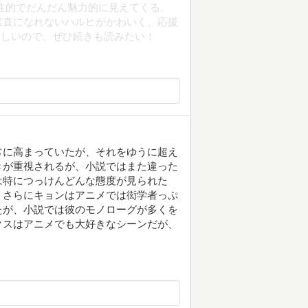
性的でだんだん魅力的に見えてくる。
素直になれないハルヒがかわいく、応援
らしいので、ぜひ続きも読みたい！
常に高まっていたが、それをゆうに超え
きが重視されるが、小説ではまた違った
は特につっけんどんな態度が見られた
。さらにキョンはアニメでは衒学者っぷ
たが、小説では彼のモノローグが多くを
クスはアニメでも大好きなシーンだが、