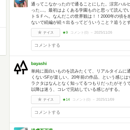
通ってこなかったので通ることにした。涼宮ハル
った…。最初はよくある学園ものと思って読んで
トＳＦへ。なんだこの世界観は！！2000年の頃
ないで続編が続々出るってどういうこと？追うと
ナイス
★9
コメント(
0
)
2025/11/26
bayashi
単純に面白いものを読みたくて、リアルタイムに
くないSFが楽しい。20年前の作品、という感じ
ラクタはなんとなく知ってるつもりだったがそうで
以降は迷う、コレで完結している感じがする。
ナイス
★14
コメント(
0
)
2025/11/09