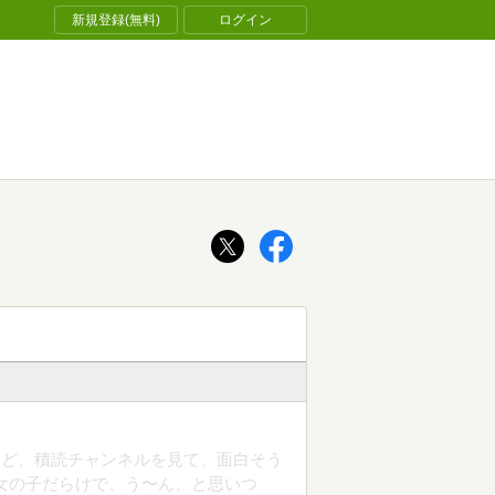
新規登録(無料)
ログイン
けど、積読チャンネルを見て、面白そう
女の子だらけで、う〜ん、と思いつ