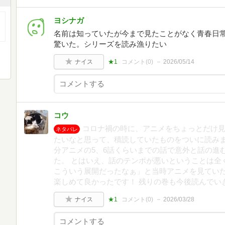
ヨシナガ
名前は知っていたが今まで見たことがなく青春日常
驚いた。シリーズを読み漁りたい
ナイス
★1
コメント(
0
)
2026/05/14
コウ
コロナ禍の時に、アニメをちょっとだけ
ネタバレ
たいなと思って、積読していたものをついに読みま
分アニメの5、6話くらいまでの話で意外と話の進
た。 とはいえ、話のテンポが悪いということは全
こういう展開だったなぁ」と当時アニメを見てい
楽しめて良かったです！ 残りの巻も今後読んでい
ナイス
★1
コメント(
0
)
2026/03/28