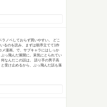
ベラノベしておらず買いやすい。 どこ
ているのを読み、まずは順序立てて1作
コメ漫画。で、サブキャラにはしっか
、ぶっ飛んだ展開に。呆気にとられてい
何なんだこの話は。 語り手の男子高
々と受け止めるから、ぶっ飛んだ話も落