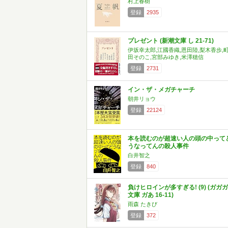
村上春樹
登録
2935
プレゼント (新潮文庫 し 21-71)
伊坂幸太郎,江國香織,恩田陸,梨木香歩,
田そのこ,宮部みゆき,米澤穂信
登録
2731
イン・ザ・メガチャーチ
朝井リョウ
登録
22124
本を読むのが超速い人の頭の中って
うなってんの殺人事件
白井智之
登録
840
負けヒロインが多すぎる! (9) (ガガガ
文庫 ガあ 16-11)
雨森 たきび
登録
372