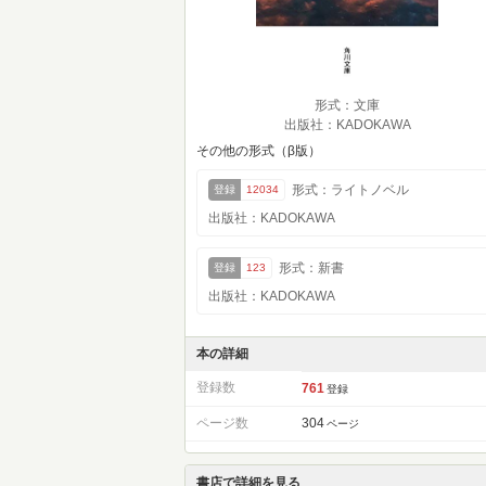
形式：文庫
出版社：KADOKAWA
その他の形式（β版）
形式：ライトノベル
登録
12034
出版社：KADOKAWA
形式：新書
登録
123
出版社：KADOKAWA
本の詳細
登録数
761
登録
ページ数
304
ページ
書店で詳細を見る