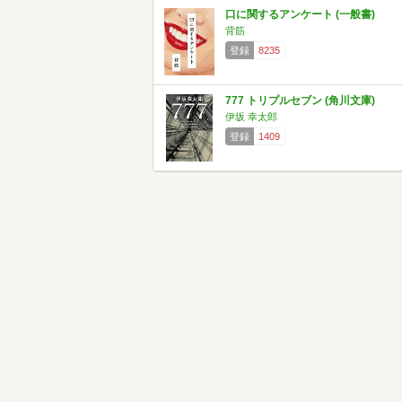
口に関するアンケート (一般書)
背筋
登録
8235
777 トリプルセブン (角川文庫)
伊坂 幸太郎
登録
1409