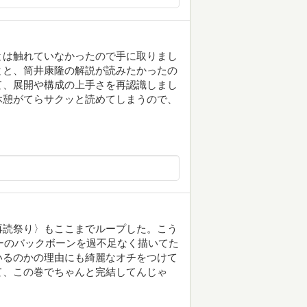
とは触れていなかったので手に取りまし
とと、筒井康隆の解説が読みたかったの
て、展開や構成の上手さを再認識しまし
休憩がてらサクッと読めてしまうので、
。
再読祭り〉もここまでループした。こう
ーのバックボーンを過不足なく描いてた
いるのかの理由にも綺麗なオチをつけて
て、この巻でちゃんと完結してんじゃ