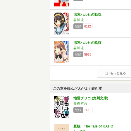
涼宮ハルヒの動揺
谷川 流
登録
6112
涼宮ハルヒの陰謀
谷川 流
登録
5975
もっと見る
この本を読んだ人がよく読む本
地雷グリコ (角川文庫)
青崎 有吾
登録
1131
夏帆 The Tale of KAHO