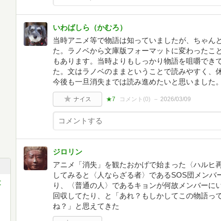
いわばしら（かむろ）
当時アニメ等で物語は知っていましたが、ちゃん
た。ラノベから文庫版フォーマットに変わったこ
もあります。当時よりもしっかり物語を咀嚼でき
た。文はラノベのままということで読みやすく、
今後も一旦消失までは読み進めたいと思いました
ナイス
★7
コメント(
0
)
2026/03/09
ジロリン
アニメ「消失」を観たおかげで始まった〈ハルヒ
してみると〈人ならざる者〉であるSOS団メンバ
文
り、〈普通の人〉であるキョンが何故メンバーに
回収してたり、と「あれ？もしかしてこの物語っ
ね？」と思えてきた