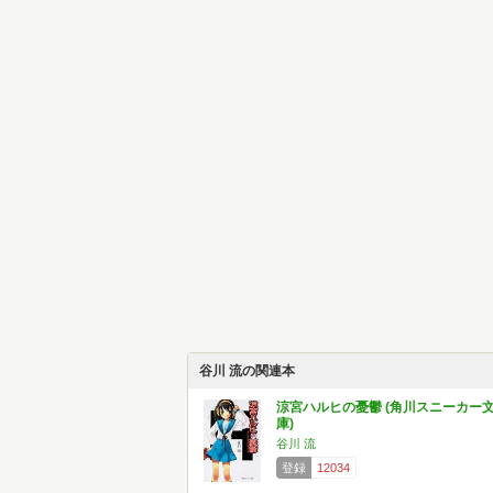
谷川 流の関連本
涼宮ハルヒの憂鬱 (角川スニーカー
庫)
谷川 流
登録
12034