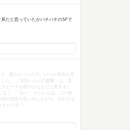
系だと思っていたがバチバチのSFで
見て、面白かったので、いつか原作も見
した。 「涼宮ハルヒの憂鬱」は、多
むスピードが緩やかなんだと驚きまし
くなく、「あー、そういえば、この後
た時の情景を思い出しながら、読むのを
きたいです！！