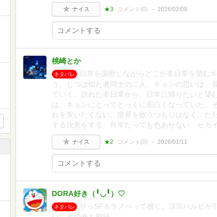
ナイス
★3
コメント(
0
)
2026/02/08
桃崎とか
日常を謳歌しながらどこか非日常を望む
ネタバレ
う。じつは似た者同士の二人。キョンの思いは、
ていく。訪れた非日常から、日常に帰りたいと望
は、キョンにとってとっくに面白くなっていた。
れを失いたくない。世界を救うつもりはなく、た
する決意をする。何年たっても色あせない、セカイ
ナイス
★2
コメント(
0
)
2026/01/11
DORA好き（╹◡╹）♡
ザっSF＆ラノベって感じ。涼宮ハルヒが
ネタバレ
い。次の巻も期待