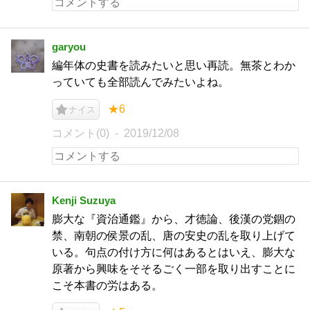
garyou
編年体の史書を読みたいと思い再読。無茶とわか
っていても全部読んでみたいよね。
★6
ナイス
コメント(0)
2019/12/08
Kenji Suzuya
膨大な『資治通鑑』から、才徳論、後漢の党錮の
禁、南朝の侯景の乱、唐の安史の乱を取り上げて
いる。句点の付け方に何はあるとはいえ、膨大な
原著から興味をそそるごく一部を取り出すことに
こそ本書の労はある。