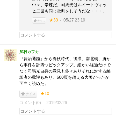
中々、辛辣だ。司馬光はルイートヴィッ
ヒ二世も同じ批判をしそうだな・・・。
★33
05/27 23:19
ナイス
加村カフカ
『資治通鑑』から春秋時代、後漢、南北朝、唐か
ら事件を計四つピックアップ。細かい経過だけで
なく司馬光自身の意見も多々ありそれに対する編
訳者の批評もあり、600頁を超える大著だったが
面白く読めた。
★10
ナイス
コメント(0)
2019/02/26