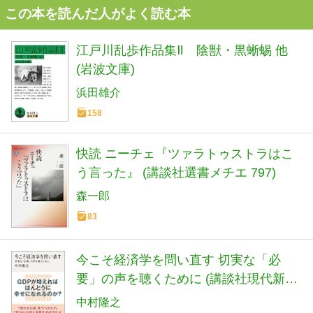
この本を読んだ人がよく読む本
江戸川乱歩作品集Ⅱ 陰獣・黒蜥蜴 他
(岩波文庫)
浜田雄介
158
快読 ニーチェ『ツァラトゥストラはこ
う言った』 (講談社選書メチエ 797)
森一郎
83
今こそ経済学を問い直す 切実な「必
要」の声を聴くために (講談社現代新書
2801)
中村隆之