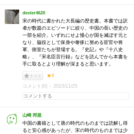
dexter4620
宋の時代に書かれた大長編の歴史書。本書では訳
者が数篇のエピソードに絞り、中国の長い歴史の
一部を紹介。いずれにせよ慢心が国を滅ぼす元と
なり、脇役として保身や奢侈に努める宦官や将
軍、側室たちが登場する。『史記』や『十八史
略』、『宋名臣言行録』などを読んでから本書を
手に取るとより理解が深まると思います。
★4
ナイス
コメント(0)
2023/11/25
山崎 邦規
中国の書籍として唐の時代のものまでは読解し得
ると安心感があったが、宋の時代のものまでは少