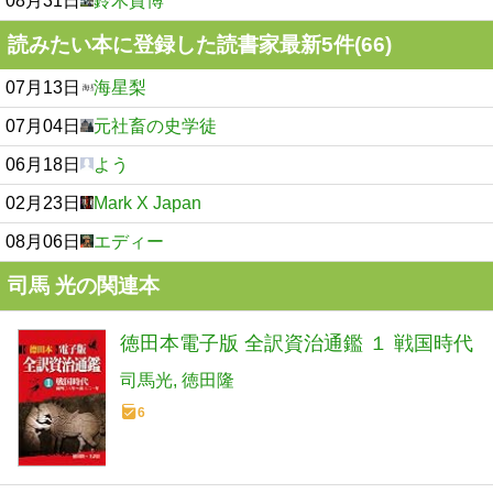
08月31日
鈴木貴博
読みたい本に登録した読書家最新5件(66)
07月13日
海星梨
07月04日
元社畜の史学徒
06月18日
よう
02月23日
Mark X Japan
08月06日
エディー
司馬 光の関連本
徳田本電子版 全訳資治通鑑 １ 戦国時代
司馬光
徳田隆
6