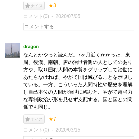
★3
ナイス
コメント(0)
2020/07/05
dragon
なんとかやっと読んだ。7ヶ月近くかかった。東
周、後漢、南朝、唐の治世者側の人としてのあり
方や、取り囲む人間の本質をグリップして治世に
あたらなければ、やがて国は滅びることを示唆し
ている。一方、こういった人間特性や歴史を理解
し自己本位の人間が治世に臨むと、やがて超強力
な専制政治が形を見せず支配する。国と国との関
係でも同じ。
★7
ナイス
コメント(0)
2020/03/15