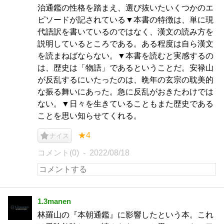
治通鑑の性格を踏まえ、選び抜いたいくつかのエ
ピソードが記されている▼本書の特徴は、単に現
代語訳を書いているのではなく、漢文の読み方を
説明しているところである。ある程度は自ら漢文
を読まねばならない。▼本書を読むと実感するの
は、歴史は「物語」であるということだ。安禄山
が反乱するにいたったのは、晩年の玄宗の耽美的
な振る舞いにあった。急に反乱がおきたわけでは
ない。▼日々を生きていることもまた歴史である
ことを思い知らせてくれる。
★4
ナイス
コメント(0)
2022/08/18
1.3manen
林羅山の『本朝通鑑』に影響したという本。これ