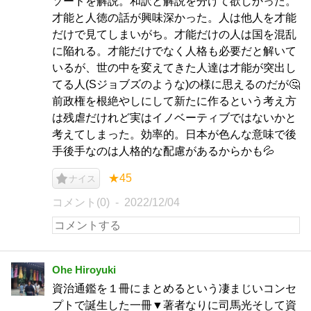
ソードを解説。和訳と解説を分けて欲しかった。
才能と人徳の話が興味深かった。人は他人を才能
だけで見てしまいがち。才能だけの人は国を混乱
に陥れる。才能だけでなく人格も必要だと解いて
いるが、世の中を変えてきた人達は才能が突出し
てる人(Sジョブズのような)の様に思えるのだが🤔
前政権を根絶やしにして新たに作るという考え方
は残虐だけれど実はイノベーティブではないかと
考えてしまった。効率的。日本が色んな意味で後
手後手なのは人格的な配慮があるからかも💦
★45
ナイス
コメント(0)
2022/12/04
Ohe Hiroyuki
資治通鑑を１冊にまとめるという凄まじいコンセ
プトで誕生した一冊▼著者なりに司馬光そして資