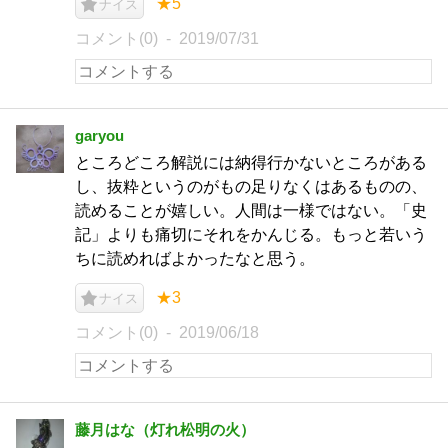
★5
ナイス
コメント(0)
2019/07/31
garyou
ところどころ解説には納得行かないところがある
し、抜粋というのがもの足りなくはあるものの、
読めることが嬉しい。人間は一様ではない。「史
記」よりも痛切にそれをかんじる。もっと若いう
ちに読めればよかったなと思う。
★3
ナイス
コメント(0)
2019/06/18
藤月はな（灯れ松明の火）