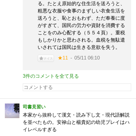
る。たとえ原始的な住生活を送ろうと、
粗悪な衣服や食事のまずしい衣食生活を
送ろうと、恥とおもわず、ただ奉養に度
がすぎて、国民の労力や資財を消費する
ことをのみ心配する（５５４頁）。重税
もしかりかと思わされる。血税を無駄遣
いされては国民は生きる意欲を失う。
★11
05/11 06:10
ナイス
3件のコメントを全て見る
司書見習い
本家から抜粋して漢文・読み下し文・現代語解説
を並べたもの。安禄山と楊貴妃の幼児プレイはハ
イレベルすぎる