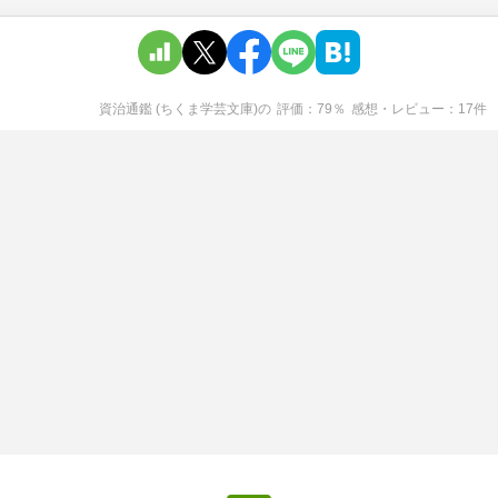
資治通鑑 (ちくま学芸文庫)
の
評価
79
％
感想・レビュー
17
件