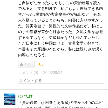
し自信がなかった｡しかし、この資治通鑑を読ん
でみると、文意明晰で、私にもよく理解できる内
容だった｡楊貴妃や玄宗皇帝や安禄山など、有名
人を扱っていることからも、内容に入りやすかっ
た。質実剛健で、男性的な文学作品だが、私はこ
の手の漢籍が昔から好きだった。女流文学を忌避
する訳でもなく、更級日記なども読んでいたし、
ただ日本にせよ中国にせよ、古典文学が好きで、
本書もその系譜の本だから、私には親しみが湧く
内容なのだろう。
★3
ナイス
コメント(0)
2023/09/24
にいたけ
「資治通鑑」(294巻もある😆)の中から4つのエピ