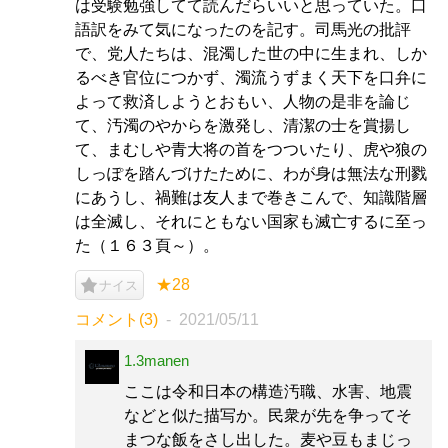
は受験勉強してて読んだらいいと思っていた。口
語訳をみて気になったのを記す。司馬光の批評
で、党人たちは、混濁した世の中に生まれ、しか
るべき官位につかず、濁流うずまく天下を口弁に
よって救済しようとおもい、人物の是非を論じ
て、汚濁のやからを激発し、清潔の士を賞揚し
て、まむしや青大将の首をつついたり、虎や狼の
しっぽを踏んづけたために、わが身は無法な刑戮
にあうし、禍難は友人まで巻きこんで、知識階層
は全滅し、それにともない国家も滅亡するに至っ
た（１６３頁～）。
★28
ナイス
コメント(3)
2021/05/11
1.3manen
ここは令和日本の構造汚職、水害、地震
などと似た描写か。民衆が先を争ってそ
まつな飯をさし出した。麦や豆もまじっ