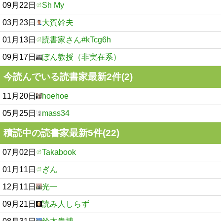
09月22日
Sh My
03月23日
大賀幹夫
01月13日
読書家さん#kTcg6h
09月17日
ぽん教授（非実在系）
今読んでいる読書家最新2件(2)
11月20日
hoehoe
05月25日
mass34
積読中の読書家最新5件(22)
07月02日
Takabook
01月11日
ぎん
12月11日
光一
09月21日
読み人しらず