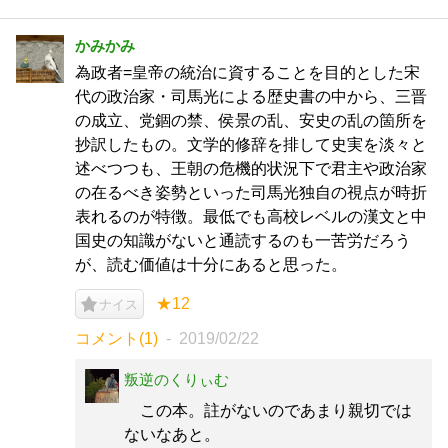
かみかみ
為政者=皇帝の統治に資することを目的とした宋
代の政治家・司馬光による歴史書の中から、三晋
の成立、党錮の禁、侯景の乱、安史の乱の箇所を
抄訳したもの。文学的修辞を排して史実を淡々と
述べつつも、王朝の危機的状況下で君主や政治家
の在るべき姿勢といった司馬光独自の視点が時折
表れるのが特徴。最低でも高校レベルの漢文と中
国史の知識がないと通読するのも一苦労だろう
が、読む価値は十分にあると思った。
★12
ナイス
コメント(1)
2019/02/22
叛逆のくりぃむ
この本。註がないのであまり親切では
ないなあと。