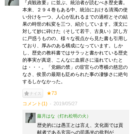
『貞観政要』に並ぶ、統治者が読むべき歴史書。
本来、２９４巻もある中、統治における清濁の使
い分けを一つ、人心が乱れるまでの過程とその結
果の時世の転変を三つ、紹介しています。漢文に
対して妙に砕けた（そして若干、古臭い）訳し方
に戸惑うものの、様々な視点から見た書も引用し
ており、厚みのある構成になっています。しか
し、歴史の教科書ではサラッと書かれている歴史
的事実が真逆、こんなに血腥さに溢れていたと
は・・・。「党錮の禁」の宦官らの専横の慈悲の
なさ、侯景の最期も貶められた事の凄惨さに絶句
するしかなかった。
★73
ナイス
コメント(1)
2019/05/27
藤月はな（灯れ松明の火）
歴史的には愚王とは言え、文化面では貢
献者である玄宗への司馬光の批判が