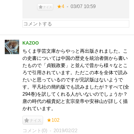
★4
03/07 10:59
ナイス
KAZOO
ちくま学芸文庫からやっと再出版されました。こ
の史書については中国の歴史を統治者側から書い
たもので「貞観政要」と並んで昔から様々なとこ
ろで引用されています。ただこの本を全体で読み
たいと思っているのですが完訳版はないようで
す。平凡社の簡約版でも読みましたが？すべて(全
294巻)を訳してくれる人がいないのでしょうか？
唐の時代の楊貴妃と玄宗皇帝や安禄山が詳しく描
かれています。
★102
ナイス
コメント(0)
2019/02/22