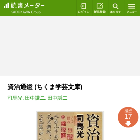
ログイン
新規登録
本を探
資治通鑑 (ちくま学芸文庫)
司馬光
,
田中謙二
,
田中謙二
感想
17