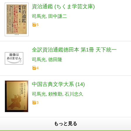
資治通鑑 (ちくま学芸文庫)
司馬光
田中謙二
5
全訳資治通鑑徳田本 第1冊 天下統一
司馬光
徳田隆
4
中国古典文学大系 (14)
司馬光
頼惟勤
石川忠久
3
もっと見る