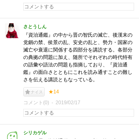
さとうしん
『資治通鑑』の中から晋の智氏の滅亡、後漢末の
党錮の禁、侯景の乱、安史の乱と、勢力・国家の
滅亡や衰退に関係する四部分を講読する。各部分
の典拠の問題に加え、随所でそれぞれの時代特有
の語彙や語法の問題も指摘しており、『資治通
鑑』の面白さとともにこれを読み通すことの難し
さを伝える講読ともなっている。
★14
ナイス
コメント(0)
2019/02/17
シリカゲル