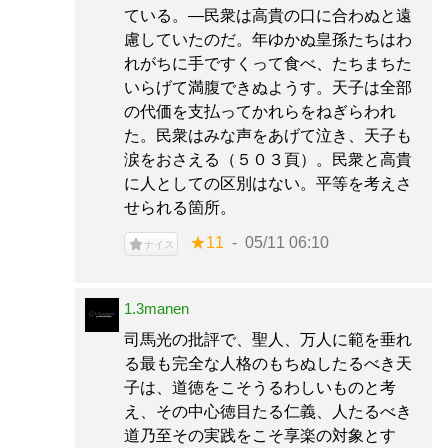
ている。—民衆は高貴の口に合わぬと遠
慮していたのだ。年ゆかぬ皇孫たちはわ
れがちに手ですくって食べ、たちまちた
いらげて満腹できぬようす。天子は全部
の代価を支払ってかれらをねぎらわれ
た。民衆はみな声をあげて泣き、天子も
涙をおさえる（５０３頁）。民衆と高貴
に人としての区別はない。平等を考えさ
せられる箇所。
★11
05/11 06:10
ナイス
1.3manen
司馬光の批評で、聖人、万人に範を垂れ
る最も完全な人格のもちぬしたるべき天
子は、道徳をこそうるわしいものと考
え、その中心徳目たる仁義、人たるべき
道乃至その実践をこそ享楽の対象とす