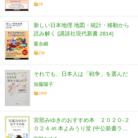
78
新しい日本地理 地図・統計・移動から
読み解く (講談社現代新書 2814)
重永瞬
236
それでも、日本人は「戦争」を選んだ
加藤陽子
3455
宮部みゆきのおすすめ本 ２０２０-２
０２４-in 本よみうり堂 (中公新書ラク
レ 851)