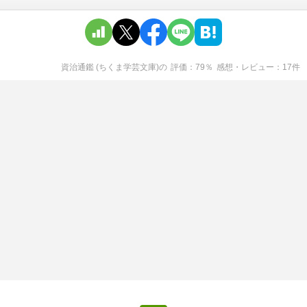
資治通鑑 (ちくま学芸文庫)
の
評価
79
％
感想・レビュー
17
件