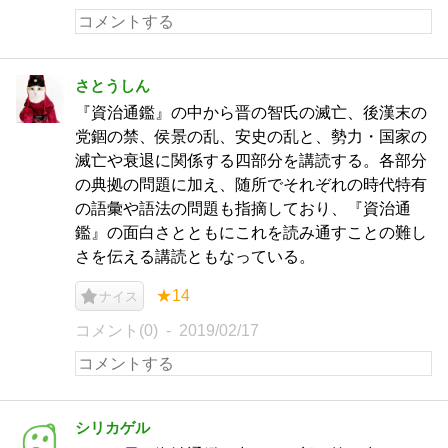
さとうしん
『資治通鑑』の中から晋の智氏の滅亡、後漢末の
党錮の禁、侯景の乱、安史の乱と、勢力・国家の
滅亡や衰退に関係する四部分を講読する。各部分
の典拠の問題に加え、随所でそれぞれの時代特有
の語彙や語法の問題も指摘しており、『資治通
鑑』の面白さとともにこれを読み通すことの難し
さを伝える講読ともなっている。
★14
ナイス
コメント(0)
2019/02/17
シリカゲル