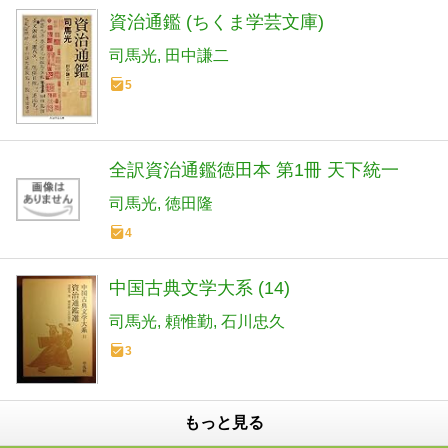
資治通鑑 (ちくま学芸文庫)
司馬光
田中謙二
5
全訳資治通鑑徳田本 第1冊 天下統一
司馬光
徳田隆
4
中国古典文学大系 (14)
司馬光
頼惟勤
石川忠久
3
もっと見る