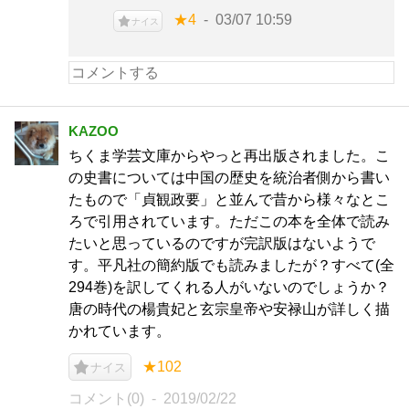
★4
03/07 10:59
ナイス
KAZOO
ちくま学芸文庫からやっと再出版されました。こ
の史書については中国の歴史を統治者側から書い
たもので「貞観政要」と並んで昔から様々なとこ
ろで引用されています。ただこの本を全体で読み
たいと思っているのですが完訳版はないようで
す。平凡社の簡約版でも読みましたが？すべて(全
294巻)を訳してくれる人がいないのでしょうか？
唐の時代の楊貴妃と玄宗皇帝や安禄山が詳しく描
かれています。
★102
ナイス
コメント(0)
2019/02/22