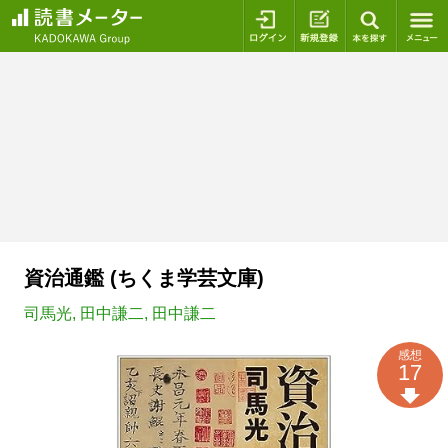
ログイン
新規登録
本を探
資治通鑑 (ちくま学芸文庫)
司馬光
,
田中謙二
,
田中謙二
感想
17