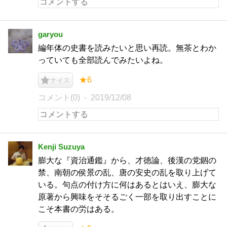
garyou
編年体の史書を読みたいと思い再読。無茶とわか
っていても全部読んでみたいよね。
★6
ナイス
コメント(0)
2019/12/08
Kenji Suzuya
膨大な『資治通鑑』から、才徳論、後漢の党錮の
禁、南朝の侯景の乱、唐の安史の乱を取り上げて
いる。句点の付け方に何はあるとはいえ、膨大な
原著から興味をそそるごく一部を取り出すことに
こそ本書の労はある。