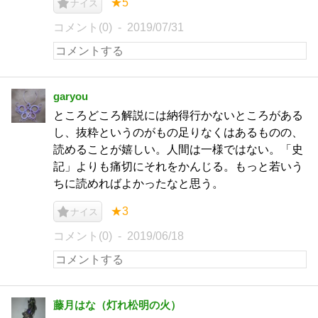
★5
ナイス
コメント(0)
2019/07/31
garyou
ところどころ解説には納得行かないところがある
し、抜粋というのがもの足りなくはあるものの、
読めることが嬉しい。人間は一様ではない。「史
記」よりも痛切にそれをかんじる。もっと若いう
ちに読めればよかったなと思う。
★3
ナイス
コメント(0)
2019/06/18
藤月はな（灯れ松明の火）