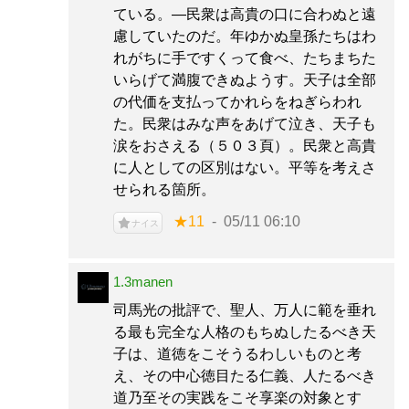
ている。—民衆は高貴の口に合わぬと遠
慮していたのだ。年ゆかぬ皇孫たちはわ
れがちに手ですくって食べ、たちまちた
いらげて満腹できぬようす。天子は全部
の代価を支払ってかれらをねぎらわれ
た。民衆はみな声をあげて泣き、天子も
涙をおさえる（５０３頁）。民衆と高貴
に人としての区別はない。平等を考えさ
せられる箇所。
★11
05/11 06:10
ナイス
1.3manen
司馬光の批評で、聖人、万人に範を垂れ
る最も完全な人格のもちぬしたるべき天
子は、道徳をこそうるわしいものと考
え、その中心徳目たる仁義、人たるべき
道乃至その実践をこそ享楽の対象とす