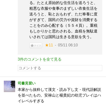
る。たとえ原始的な住生活を送ろうと、
粗悪な衣服や食事のまずしい衣食生活を
送ろうと、恥とおもわず、ただ奉養に度
がすぎて、国民の労力や資財を消費する
ことをのみ心配する（５５４頁）。重税
もしかりかと思わされる。血税を無駄遣
いされては国民は生きる意欲を失う。
★11
05/11 06:10
ナイス
3件のコメントを全て見る
司書見習い
本家から抜粋して漢文・読み下し文・現代語解説
を並べたもの。安禄山と楊貴妃の幼児プレイはハ
イレベルすぎる