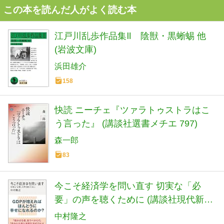
この本を読んだ人がよく読む本
江戸川乱歩作品集Ⅱ 陰獣・黒蜥蜴 他
(岩波文庫)
浜田雄介
158
快読 ニーチェ『ツァラトゥストラはこ
う言った』 (講談社選書メチエ 797)
森一郎
83
今こそ経済学を問い直す 切実な「必
要」の声を聴くために (講談社現代新書
2801)
中村隆之