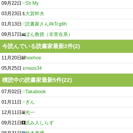
09月22日
Sh My
03月23日
大賀幹夫
01月13日
読書家さん#kTcg6h
09月17日
ぽん教授（非実在系）
今読んでいる読書家最新2件(2)
11月20日
hoehoe
05月25日
mass34
積読中の読書家最新5件(22)
07月02日
Takabook
01月11日
ぎん
12月11日
光一
09月21日
読み人しらず