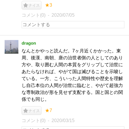
★3
ナイス
コメント(0)
2020/07/05
dragon
なんとかやっと読んだ。7ヶ月近くかかった。東
周、後漢、南朝、唐の治世者側の人としてのあり
方や、取り囲む人間の本質をグリップして治世に
あたらなければ、やがて国は滅びることを示唆し
ている。一方、こういった人間特性や歴史を理解
し自己本位の人間が治世に臨むと、やがて超強力
な専制政治が形を見せず支配する。国と国との関
係でも同じ。
★7
ナイス
コメント(0)
2020/03/15