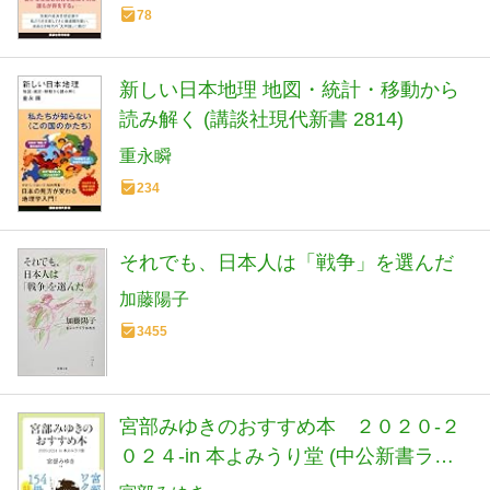
78
新しい日本地理 地図・統計・移動から
読み解く (講談社現代新書 2814)
重永瞬
234
それでも、日本人は「戦争」を選んだ
加藤陽子
3455
宮部みゆきのおすすめ本 ２０２０-２
０２４-in 本よみうり堂 (中公新書ラク
レ 851)