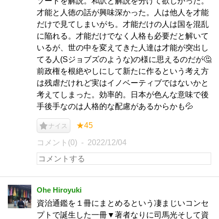
ソードを解説。和訳と解説を分けて欲しかった。
才能と人徳の話が興味深かった。人は他人を才能
だけで見てしまいがち。才能だけの人は国を混乱
に陥れる。才能だけでなく人格も必要だと解いて
いるが、世の中を変えてきた人達は才能が突出し
てる人(Sジョブズのような)の様に思えるのだが🤔
前政権を根絶やしにして新たに作るという考え方
は残虐だけれど実はイノベーティブではないかと
考えてしまった。効率的。日本が色んな意味で後
手後手なのは人格的な配慮があるからかも💦
★45
ナイス
コメント(0)
2022/12/04
Ohe Hiroyuki
資治通鑑を１冊にまとめるという凄まじいコンセ
プトで誕生した一冊▼著者なりに司馬光そして資