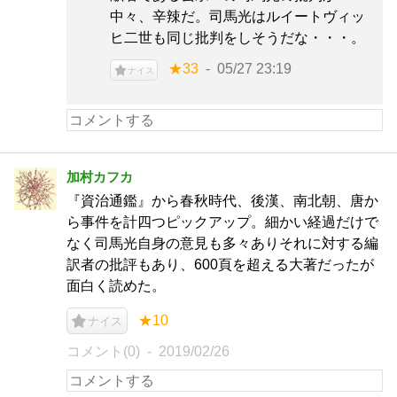
中々、辛辣だ。司馬光はルイートヴィッ
ヒ二世も同じ批判をしそうだな・・・。
★33
05/27 23:19
ナイス
加村カフカ
『資治通鑑』から春秋時代、後漢、南北朝、唐か
ら事件を計四つピックアップ。細かい経過だけで
なく司馬光自身の意見も多々ありそれに対する編
訳者の批評もあり、600頁を超える大著だったが
面白く読めた。
★10
ナイス
コメント(0)
2019/02/26