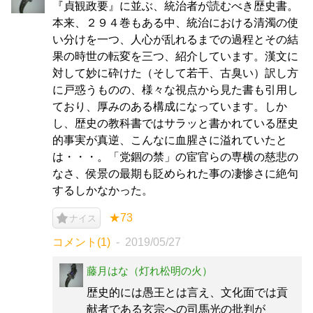
『貞観政要』に並ぶ、統治者が読むべき歴史書。
本来、２９４巻もある中、統治における清濁の使
い分けを一つ、人心が乱れるまでの過程とその結
果の時世の転変を三つ、紹介しています。漢文に
対して妙に砕けた（そして若干、古臭い）訳し方
に戸惑うものの、様々な視点から見た書も引用し
ており、厚みのある構成になっています。しか
し、歴史の教科書ではサラッと書かれている歴史
的事実が真逆、こんなに血腥さに溢れていたと
は・・・。「党錮の禁」の宦官らの専横の慈悲の
なさ、侯景の最期も貶められた事の凄惨さに絶句
するしかなかった。
★73
ナイス
コメント(1)
2019/05/27
藤月はな（灯れ松明の火）
歴史的には愚王とは言え、文化面では貢
献者である玄宗への司馬光の批判が