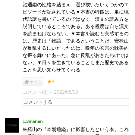
治通鑑の性格を踏まえ、選び抜いたいくつかのエ
ピソードが記されている▼本書の特徴は、単に現
代語訳を書いているのではなく、漢文の読み方を
説明しているところである。ある程度は自ら漢文
を読まねばならない。▼本書を読むと実感するの
は、歴史は「物語」であるということだ。安禄山
が反乱するにいたったのは、晩年の玄宗の耽美的
な振る舞いにあった。急に反乱がおきたわけでは
ない。▼日々を生きていることもまた歴史である
ことを思い知らせてくれる。
★4
ナイス
コメント(0)
2022/08/18
1.3manen
林羅山の『本朝通鑑』に影響したという本。これ