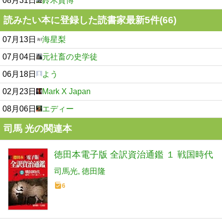
08月31日
鈴木貴博
読みたい本に登録した読書家最新5件(66)
07月13日
海星梨
07月04日
元社畜の史学徒
06月18日
よう
02月23日
Mark X Japan
08月06日
エディー
司馬 光の関連本
徳田本電子版 全訳資治通鑑 １ 戦国時代
司馬光
徳田隆
6