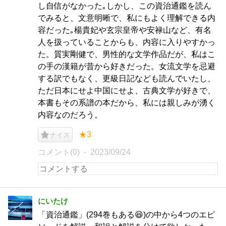
し自信がなかった｡しかし、この資治通鑑を読ん
でみると、文意明晰で、私にもよく理解できる内
容だった｡楊貴妃や玄宗皇帝や安禄山など、有名
人を扱っていることからも、内容に入りやすかっ
た。質実剛健で、男性的な文学作品だが、私はこ
の手の漢籍が昔から好きだった。女流文学を忌避
する訳でもなく、更級日記なども読んでいたし、
ただ日本にせよ中国にせよ、古典文学が好きで、
本書もその系譜の本だから、私には親しみが湧く
内容なのだろう。
★3
ナイス
コメント(0)
2023/09/24
にいたけ
「資治通鑑」(294巻もある😆)の中から4つのエピ