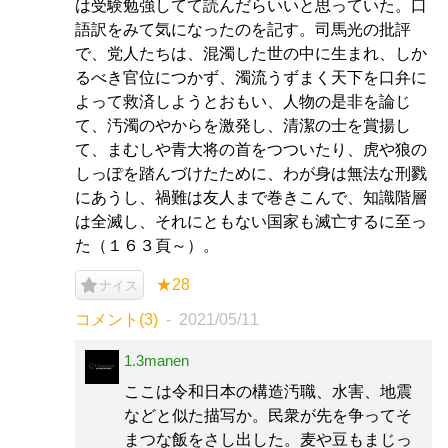
は受験勉強してて読んだらいいと思っていた。口
語訳をみて気になったのを記す。司馬光の批評
で、党人たちは、混濁した世の中に生まれ、しか
るべき官位につかず、濁流うずまく天下を口弁に
よって救済しようとおもい、人物の是非を論じ
て、汚濁のやからを激発し、清潔の士を賞揚し
て、まむしや青大将の首をつついたり、虎や狼の
しっぽを踏んづけたために、わが身は無法な刑戮
にあうし、禍難は友人まで巻きこんで、知識階層
は全滅し、それにともない国家も滅亡するに至っ
た（１６３頁～）。
★28
ナイス
コメント(3)
2021/05/11
1.3manen
ここは令和日本の構造汚職、水害、地震
などと似た描写か。民衆が先を争ってそ
まつな飯をさし出した。麦や豆もまじっ