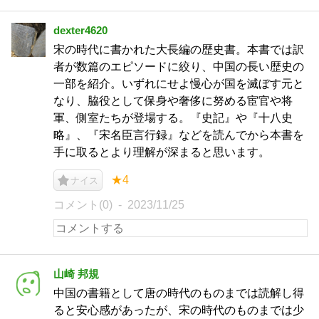
dexter4620
宋の時代に書かれた大長編の歴史書。本書では訳
者が数篇のエピソードに絞り、中国の長い歴史の
一部を紹介。いずれにせよ慢心が国を滅ぼす元と
なり、脇役として保身や奢侈に努める宦官や将
軍、側室たちが登場する。『史記』や『十八史
略』、『宋名臣言行録』などを読んでから本書を
手に取るとより理解が深まると思います。
★4
ナイス
コメント(0)
2023/11/25
山崎 邦規
中国の書籍として唐の時代のものまでは読解し得
ると安心感があったが、宋の時代のものまでは少