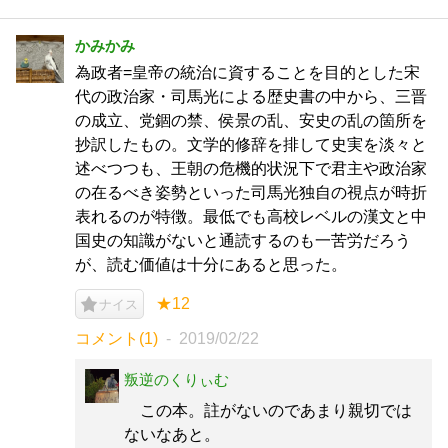
かみかみ
為政者=皇帝の統治に資することを目的とした宋
代の政治家・司馬光による歴史書の中から、三晋
の成立、党錮の禁、侯景の乱、安史の乱の箇所を
抄訳したもの。文学的修辞を排して史実を淡々と
述べつつも、王朝の危機的状況下で君主や政治家
の在るべき姿勢といった司馬光独自の視点が時折
表れるのが特徴。最低でも高校レベルの漢文と中
国史の知識がないと通読するのも一苦労だろう
が、読む価値は十分にあると思った。
★12
ナイス
コメント(1)
2019/02/22
叛逆のくりぃむ
この本。註がないのであまり親切では
ないなあと。