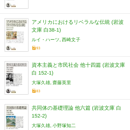
アメリカにおけるリベラルな伝統 (岩波
文庫 白38-1)
ルイ・ハーツ
西崎文子
93
資本主義と市民社会 他十四篇 (岩波文庫
白 152-1)
大塚久雄
齋藤英里
83
共同体の基礎理論 他六篇 (岩波文庫 白
152-2)
大塚久雄
小野塚知二