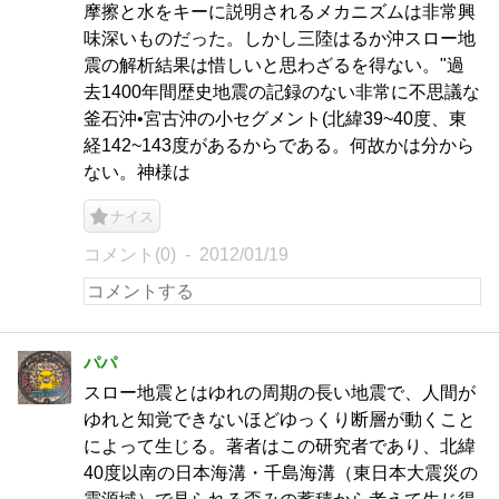
摩擦と水をキーに説明されるメカニズムは非常興
味深いものだった。しかし三陸はるか沖スロー地
震の解析結果は惜しいと思わざるを得ない。"過
去1400年間歴史地震の記録のない非常に不思議な
釜石沖•宮古沖の小セグメント(北緯39~40度、東
経142~143度があるからである。何故かは分から
ない。神様は
ナイス
コメント(0)
2012/01/19
パパ
スロー地震とはゆれの周期の長い地震で、人間が
ゆれと知覚できないほどゆっくり断層が動くこと
によって生じる。著者はこの研究者であり、北緯
40度以南の日本海溝・千島海溝（東日本大震災の