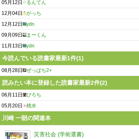
05月12日
るんてん
12月04日
がっち
12月12日
ydn
09月09日
まーくん
11月13日
ydn
今読んでいる読書家最新1件(1)
08月28日
ぜっぱち2+
読みたい本に登録した読書家最新2件(2)
06月11日
ぴろち
05月20日
桃水
川崎 一朗の関連本
災害社会 (学術選書)