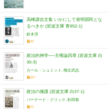
高峰譲吉文集 いかにして発明国民とな
るべきか (岩波文庫 青952-1)
鈴木淳
33
政治的神学──主権論四章 (岩波文庫 白
30-3)
カール・シュミット
権左武志
117
政治の擁護 (岩波文庫 白37-1)
バーナード・クリック
杉田敦
71