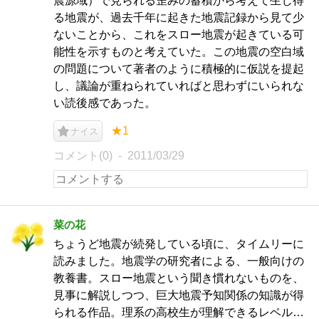
震源域）で見られる歪みの蓄積から考えて生じ得
る地震が、過去千年に起きた地震記録から見て少
ないことから、これをスロー地震が起きている可
能性を示すものと考えていた。この地震の空白域
の問題について著者のように積極的に仮説を提起
し、議論が重ねられていればと思わずにいられな
い読後感であった。
★1
ナイス
コメント(0)
2011/03/29
菜の花
ちょうど地震が続発している頃に、タイムリーに
読みました。地震学の研究者による、一般向けの
教養書。スロー地震という聞き慣れないものを、
見事に解説しつつ、巨大地震予知関係の知識が得
られる作品。理系の高校生が理解できるレベル…