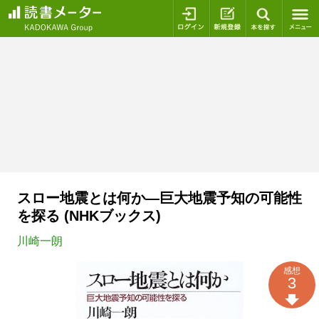
ログイン
新規登録
本を探
スロー地震とは何か―巨大地震予知の可能性
を探る (NHKブックス)
川崎一朗
感想
3