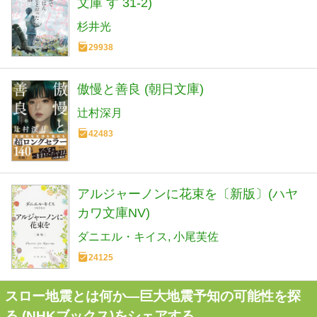
文庫 す 31-2)
杉井光
29938
傲慢と善良 (朝日文庫)
辻村深月
42483
アルジャーノンに花束を〔新版〕(ハヤ
カワ文庫NV)
ダニエル・キイス
小尾芙佐
24125
スロー地震とは何か―巨大地震予知の可能性を探
る (NHKブックス)をシェアする