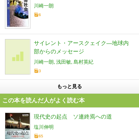
川崎一朗
6
サイレント・アースクェイク―地球内
部からのメッセージ
川崎一朗
浅田敏
島村英紀
3
もっと見る
この本を読んだ人がよく読む本
現代史の起点 ソ連終焉への道
塩川伸明
65