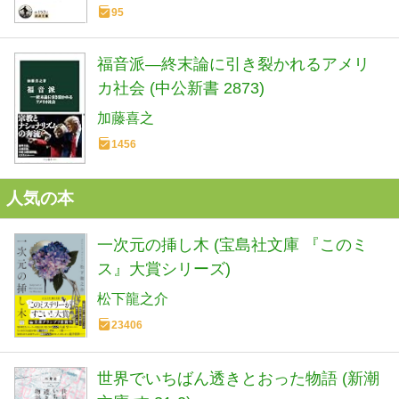
95
福音派―終末論に引き裂かれるアメリ
カ社会 (中公新書 2873)
加藤喜之
1456
人気の本
一次元の挿し木 (宝島社文庫 『このミ
ス』大賞シリーズ)
松下龍之介
23406
世界でいちばん透きとおった物語 (新潮