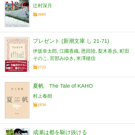
辻村深月
3885
プレゼント (新潮文庫 し 21-71)
伊坂幸太郎
江國香織
恩田陸
梨木香歩
町田
そのこ
宮部みゆき
米澤穂信
2731
夏帆 The Tale of KAHO
村上春樹
2936
成瀬は都を駆け抜ける