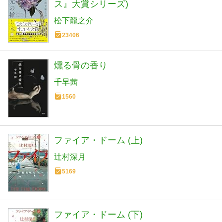
ス』大賞シリーズ)
松下龍之介
23406
燻る骨の香り
千早茜
1560
ファイア・ドーム (上)
辻村深月
5169
ファイア・ドーム (下)