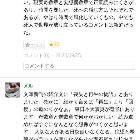
い。現実奇数章と妄想偶数章で正直読みにくさが
あり、時間を要した。死への感じ方はそれぞれで
あるが、やはり時間で風化していくもの。中でも
死人で世界が成り立っているコメントは新鮮だっ
た。
★20
ナイス
コメント(0)
2025/09/25
メル
文庫新刊の紹介文に「喪失と再生の物語」とあり
ました。確かに。細かく言えば「再生」より「回
復」の道のりかなぁ。 東日本大震災が背景にあり
ます。奇数章と偶数章で何かがおかしい。読み進
めればすぐになんとなく想像がつくかと思いま
す。 大切な人がある日突然いなくなる。絶望と希
望がバランスを取りながらその理不尽さに抗おう