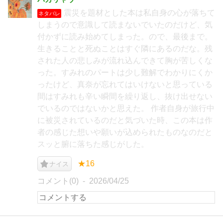
震災を題材とした本は私自身の心が落ちて
ネタバレ
しまうので意識して読まないでいたのだけど、気
付かずに読み始めてしまった。ので、最後まで。
生きることと死ぬことはすぐ隣にあるのだな。残
された人の悲しみが流れ込んできて胸が苦しくな
った。すみれのパートは少し難解でわかりにくか
ったけど、真奈が忘れてはいけないと思っている
間はすみれも辛い瞬間を繰り返し、抜け出せない
でいるのではないかと思えた。 作者自身が旅行中
に被災されているのだと気づいた時、この本は作
者の感じた想いや願いが込められたものなのだと
スッと腑に落ちた感じがした。
★16
ナイス
コメント(0)
2026/04/25