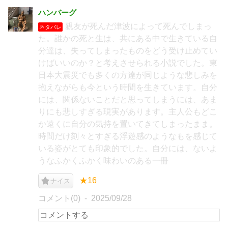
ハンバーグ
親友が死んだ津波によって死んでしまっ
ネタバレ
た。誰かの死と生は、共にある中で生きている自
分達は、失ってしまったものをどう受け止めてい
けばいいのか？と考えさせられる小説でした。東
日本大震災でも多くの方達が同じような悲しみを
抱えながらも今という時間を生きています。自分
には、関係ないことだと思ってしまうには、あま
りにも悲しすぎる現実があります。主人公もどこ
か遠くに自分の気持を置いてきてしまったまま。
時間だけ刻々とすぎる浮遊感のようなもを感じて
いる姿がとても印象的でした。自分には、ないよ
うなふかくふかく味わいのある一冊
★16
ナイス
コメント(0)
2025/09/28