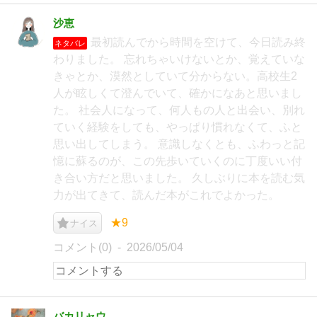
沙恵
最初読んでから時間を空けて、今日読み終
ネタバレ
わりました。 忘れちゃいけないとか、覚えていな
きゃとか、漠然としていて分からない。高校生2
人が眩しくて澄んでいて、確かになあと思いまし
た。 社会人になって、何人もの人と出会い、別れ
ていく経験をしても、やっぱり慣れなくて、ふと
思い出してしまう。 意識しなくとも、ふわっと記
憶に蘇るのが、この先歩いていくのに丁度いい付
き合い方だと思いました。 久しぶりに本を読む気
力が出てきて、読んだ本がこれでよかった。
★9
ナイス
コメント(0)
2026/05/04
バカリャウ