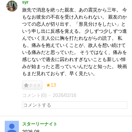
syr
旅先で消息を絶った親友、あの震災から三年。 今
もなお彼女の不在を受け入れられない。 親友のか
つての恋人が切り出す、「形見分けをしたい」と
いう申し出に反感を覚える。 少しずつ少しずつ進
んでいく主人公に胸を打たれながらの読了。 私
も、痛みを抱えていくことが、故人を想い続けて
いる痛みだと思っていた。 そうではなく、痛みを
感じないで過去に囚われすぎないことも新しい悼
みが始まったと思っていいんだなと知った。 映画
もまだ見れておらず、早く見たい。
★13
ナイス
コメント(0)
2026/02/16
スターリーナイト
2026-08