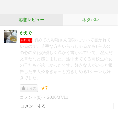
感想レビュー
ネタバレ
かえで
初めての彩瀬さん(震災について書かれて
ネタバレ
いるので、苦手な方もいらっしゃるかも) 主人公
の心の変化が優しく温かく書かれていて、澄んだ
文章だなと感じました。途中出てくる高校生の女
の子たちが眩しかったです。好きな人がいると報
告した主人公をぎゅっと抱きしめる1シーンも好
きでした。
★7
ナイス
コメント(0)
2026/07/11