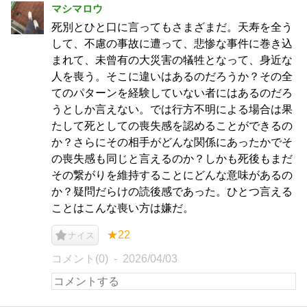
マシマロウ
死別とひと口に言ってもさまざまだ。天寿を全う
して、不慮の事故に遭って、悲惨な事件に巻き込
まれて、未曾有の大災害の犠牲となって、身近な
人を喪う。そこに違いはあるのだろうか？その全
てのパターンを経験していない者にはあるのだろ
うとしか言えない。では行方不明による場合は果
たして死としての喪失感を認めることができるの
か？さらにその相手がどんな関係にあったかでそ
の喪失感も同じと言えるのか？しかも死後もまだ
その繋がりを維持することにどんな意味があるの
か？疑問だらけの読後感であった。ひとつ言える
ことはこんな喪い方は嫌だ。
★22
ナイス
コメント(0)
2026/04/03