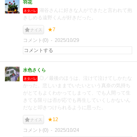
羽花
湖谷さんに好きな人ができたと言われて抱
ネタバレ
きしめる遠野くんが好きだった。
★7
ナイス
コメント(0)
2025/10/29
水色さくら
◎／最後のほうは、泣けて泣けてしかたな
ネタバレ
かった。悲しいままでいたいという真奈の気持ち
がとてもよくわかってしまって、でも人間って生
きてる限りは否が応でも再生していくしかないん
だなと叩きつけられるように思った。
★12
ナイス
コメント(0)
2025/10/24