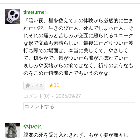
timeturner
『暗い夜、星を数えて』の体験から必然的に生ま
れた小説。生きのびた人、死んでしまった人、そ
れぞれの痛みと苦しみが交互に綴られるユニーク
な形で文章も素晴らしい。最後にたどりついた波
打ち際での場面は、本当に美しくて、やさしく
て、穏やかで、気がついたら涙がこぼれていた。
哀しみや安堵からの涙ではなく、祈りのようなも
のをこめた鎮魂の涙とでもいうのかな。
★11
ナイス
コメント(0)
2025/09/27
やれやれ
親友の死を受け入れきれず、もがく姿が痛々し