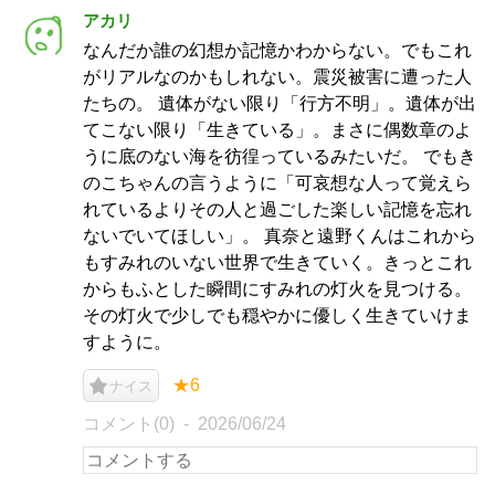
アカリ
なんだか誰の幻想か記憶かわからない。でもこれ
がリアルなのかもしれない。震災被害に遭った人
たちの。 遺体がない限り「行方不明」。遺体が出
てこない限り「生きている」。まさに偶数章のよ
うに底のない海を彷徨っているみたいだ。 でもき
のこちゃんの言うように「可哀想な人って覚えら
れているよりその人と過ごした楽しい記憶を忘れ
ないでいてほしい」。 真奈と遠野くんはこれから
もすみれのいない世界で生きていく。きっとこれ
からもふとした瞬間にすみれの灯火を見つける。
その灯火で少しでも穏やかに優しく生きていけま
すように。
★6
ナイス
コメント(0)
2026/06/24