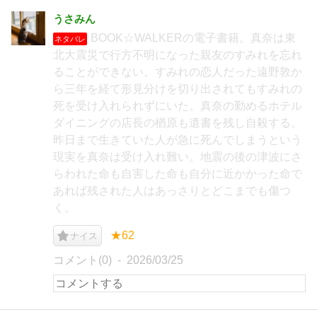
うさみん
BOOK☆WALKERの電子書籍。真奈は東
ネタバレ
北大震災で行方不明になった親友のすみれを忘れ
ることができない。すみれの恋人だった遠野敦か
ら三年を経て形見分けを切り出されてもすみれの
死を受け入れられずにいた。真奈の勤めるホテル
ダイニングの店長の楢原も遺書を残し自殺する。
昨日まで生きていた人が急に死んでしまうという
現実を真奈は受け入れ難い。地震の後の津波にさ
らわれた命も自害した命も自分に近かかった命で
あれば残された人はあっさりとどこまでも傷つ
く。
★62
ナイス
コメント(0)
2026/03/25