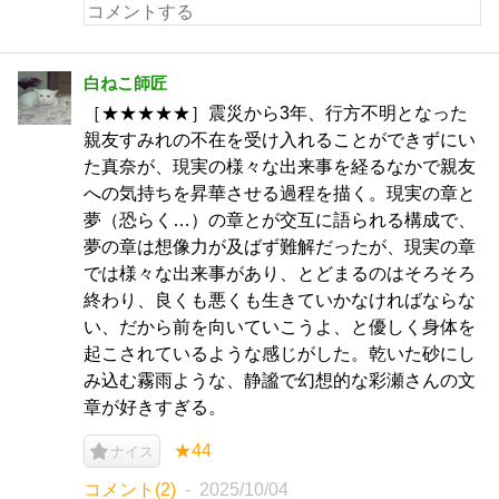
白ねこ師匠
［★★★★★］震災から3年、行方不明となった
親友すみれの不在を受け入れることができずにい
た真奈が、現実の様々な出来事を経るなかで親友
への気持ちを昇華させる過程を描く。現実の章と
夢（恐らく…）の章とが交互に語られる構成で、
夢の章は想像力が及ばず難解だったが、現実の章
では様々な出来事があり、とどまるのはそろそろ
終わり、良くも悪くも生きていかなければならな
い、だから前を向いていこうよ、と優しく身体を
起こされているような感じがした。乾いた砂にし
み込む霧雨ような、静謐で幻想的な彩瀬さんの文
章が好きすぎる。
★44
ナイス
コメント(2)
2025/10/04