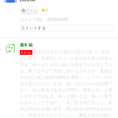
★3
ナイス
コメント(0)
2026/01/25
瀧本 聡
親友のすみれを東北の震災で失った真奈
ネタバレ
は、夢で「電車はこない」と言われる夢を何度も
見る。帰らぬ人を待ち続ける彼女の心を表してい
る。夢ではやがて濁流に飲み込まれるが、真奈は
すみれが見た最後の瞬間を体験し、ようやくその
死を受け入れはじめる。黒い水はすみれの記憶で
あり、死の象徴であると同時に、真奈を生へと押
し戻す力でもある。海へと届くとは、喪った相手
を忘れることではなく、共に生き続けること。真
奈はすみれを胸に抱き、再び自分の時間を歩み出
す。映画化もされてるらしい。機会があれば観た