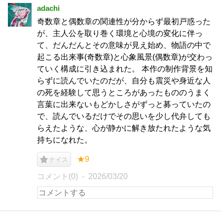
adachi
奇数章と偶数章の関連性が分からず最初戸惑った
が、主人公を取り巻く環境と心境の変化に伴っ
て、だんだんとその意味が見え始め、物語の中で
起こる出来事(奇数章)と心象風景(偶数章)が交わっ
ていく構成に引き込まれた。 本作の制作背景を知
らずに読んでいたのだが、自分も震災や身近な人
の死を経験して思うところがあったもののうまく
言葉に出来ないもどかしさがずっと募っていたの
で、読んでいるだけでその思いを少し代弁しても
らえたような、心が静かに解き放たれたような気
持ちになれた。
★9
ナイス
コメント(0)
2026/03/20