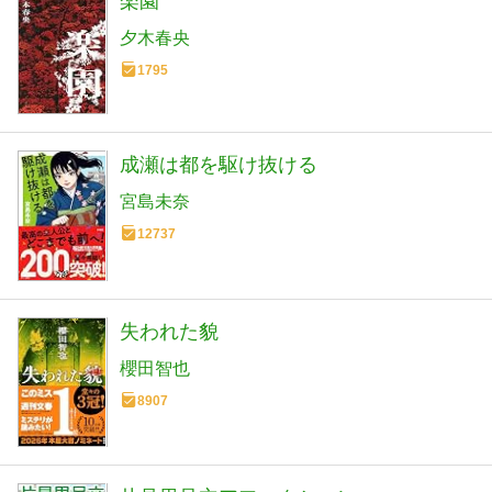
楽園
夕木春央
1795
成瀬は都を駆け抜ける
宮島未奈
12737
失われた貌
櫻田智也
8907