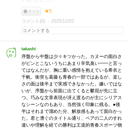
★5
ナイス
コメント(0)
2025/12/02
takashi
序盤から中盤は少々キツかった。カヌーの面白さ
がピンとこないうちにあまり辛気臭い━━と言っ
てはなんだが、胸に重い感情を抱えている希衣と
千帆。衝突も葛藤も青春の一部ではあるが、楽し
さの面は後半まで実感できなかった。嫌いではな
いが、序盤から前面に出てくると鬱屈が先に立
つ。巧みな文章表現が冴え渡るのが主にシリアス
なシーンなのもあり、当然強く印象に残る。●後
半はそれまで溜めた分、解放感もあって面白かっ
た。君と漕ぐのタイトル通り、ペアの二人のすれ
違いや理解を経ての勝利は王道的青春スポーツ物