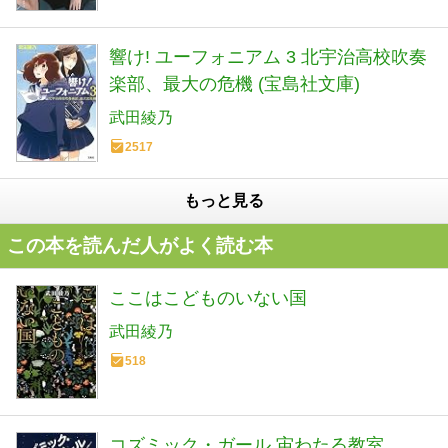
響け! ユーフォニアム 3 北宇治高校吹奏
楽部、最大の危機 (宝島社文庫)
武田綾乃
2517
もっと見る
この本を読んだ人がよく読む本
ここはこどものいない国
武田綾乃
518
コズミック・ガール 宙わたる教室