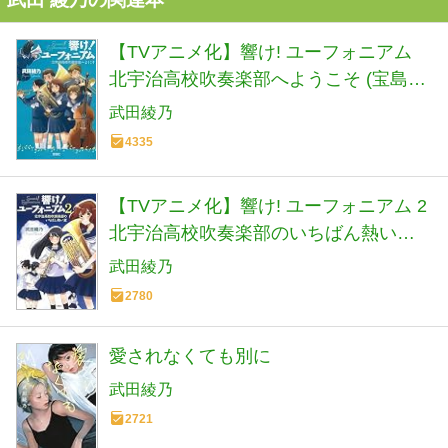
【TVアニメ化】響け! ユーフォニアム
北宇治高校吹奏楽部へようこそ (宝島社
文庫)
武田綾乃
4335
【TVアニメ化】響け! ユーフォニアム 2
北宇治高校吹奏楽部のいちばん熱い夏
(宝島社文庫)
武田綾乃
2780
愛されなくても別に
武田綾乃
2721