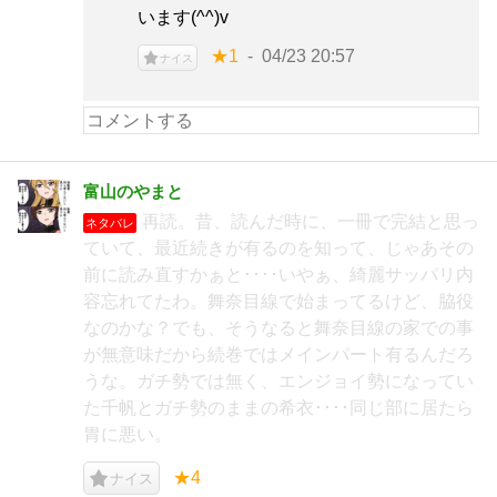
います(^^)v
★1
04/23 20:57
ナイス
富山のやまと
再読。昔、読んだ時に、一冊で完結と思っ
ネタバレ
ていて、最近続きが有るのを知って、じゃあその
前に読み直すかぁと････いやぁ、綺麗サッパリ内
容忘れてたわ。舞奈目線で始まってるけど、脇役
なのかな？でも、そうなると舞奈目線の家での事
が無意味だから続巻ではメインパート有るんだろ
うな。ガチ勢では無く、エンジョイ勢になってい
た千帆とガチ勢のままの希衣････同じ部に居たら
胃に悪い。
★4
ナイス