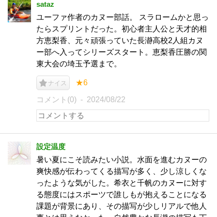
sataz
ユーファ作者のカヌー部話。 スラロームかと思っ
たらスプリントだった。初心者主人公と天才的相
方恵梨香、元々頑張っていた長瀞高校2人組カヌ
ー部へ入ってシリーズスタート。恵梨香圧勝の関
東大会の埼玉予選まで。
★6
ナイス
コメント(0)
2024/08/22
設定温度
暑い夏にこそ読みたい小説。水面を進むカヌーの
爽快感が伝わってくる描写が多く、少し涼しくな
ったような気がした。希衣と千帆のカヌーに対す
る態度にはスポーツで誰しもが抱えることになる
課題が背景にあり、その描写が少しリアルで他人