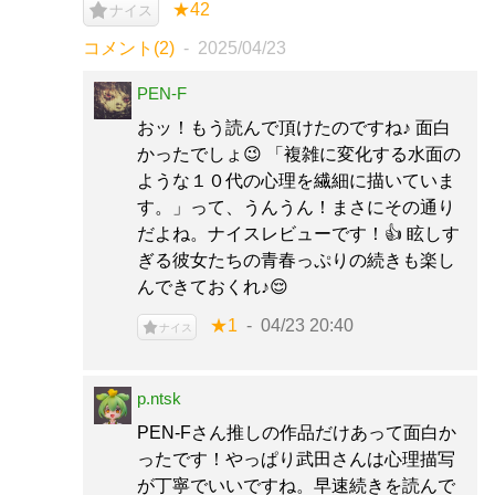
★42
ナイス
コメント(2)
2025/04/23
PEN-F
おッ！もう読んで頂けたのですね♪ 面白
かったでしょ😉 「複雑に変化する水面の
ような１０代の心理を繊細に描いていま
す。」って、うんうん！まさにその通り
だよね。ナイスレビューです！👍 眩しす
ぎる彼女たちの青春っぷりの続きも楽し
んできておくれ♪😌
★1
04/23 20:40
ナイス
p.ntsk
PEN-Fさん推しの作品だけあって面白か
ったです！やっぱり武田さんは心理描写
が丁寧でいいですね。早速続きを読んで