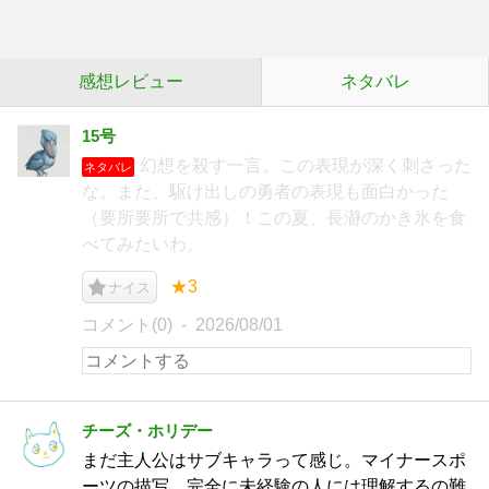
感想レビュー
ネタバレ
15号
幻想を殺す一言。この表現が深く刺さった
ネタバレ
な。また、駆け出しの勇者の表現も面白かった
（要所要所で共感）！この夏、長瀞のかき氷を食
べてみたいわ。
★3
ナイス
コメント(0)
2026/08/01
チーズ・ホリデー
まだ主人公はサブキャラって感じ。マイナースポ
ーツの描写、完全に未経験の人には理解するの難