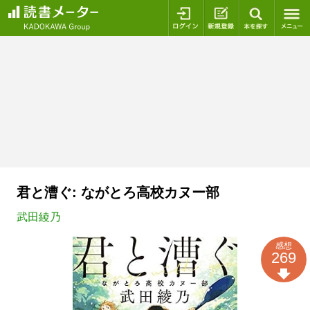
ログイン
新規登録
本を探
君と漕ぐ: ながとろ高校カヌー部
武田綾乃
感想
269