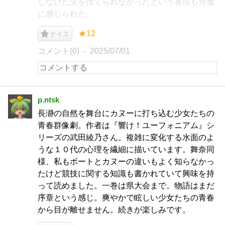
しなびた父を捨てられなかったという表現も秀逸
に感じられた。
★12
ナイス
コメント(0)
2025/07/01
p.ntsk
長瀞の自然を舞台にカヌーに打ち込む少女たちの
青春群像劇。作者は『響け！ユーフォニアム』シ
リーズの武田綾乃さん。複雑に変化する水面のよ
うな１０代の心理を繊細に描いています。舞奈同
様、私もボートとカヌーの違いもよく知らなかっ
たけど競技に関する知識も書かれていて興味を持
って読めました。一巻は県大会まで。物語はまだ
序章という感じ。爽やかで眩しい少女たちの青春
から目が離せません。続きが楽しみです。