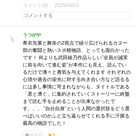
コメント(0)
2025/04/03
うつがや
希衣先輩と舞奈の2視点で繰り広げられるカヌー
部の奮闘と熱いスポ根物語、とっても面白かった
です！ 何よりも武田綾乃作品らしい"全員が誠実
に前を向いて進む姿"が本作にも見え、読んでい
るだけで沸々と勇気を与えてくれます それぞれの
心境や過去の栄光に対する向き合い方など語るる
には多し事情に苛まれながらも、タイトルである
「君と漕ぐ」に集約されていくストーリーに終盤
まで読む手を止めることが出来なかったで
す。。。 "自分自身"という人間の選択肢をどう選
べばいいのかふと立ち返らせてくれる手に汗握る
最高の物語でした！
★5
ナイス