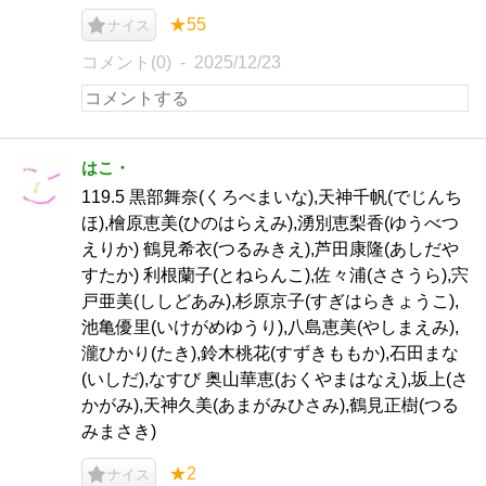
★55
ナイス
コメント(0)
2025/12/23
はこ・
119.5 黒部舞奈(くろべまいな),天神千帆(でじんち
ほ),檜原恵美(ひのはらえみ),湧別恵梨香(ゆうべつ
えりか) 鶴見希衣(つるみきえ),芦田康隆(あしだや
すたか) 利根蘭子(とねらんこ),佐々浦(ささうら),宍
戸亜美(ししどあみ),杉原京子(すぎはらきょうこ),
池亀優里(いけがめゆうり),八島恵美(やしまえみ),
瀧ひかり(たき),鈴木桃花(すずきももか),石田まな
(いしだ),なすび 奥山華恵(おくやまはなえ),坂上(さ
かがみ),天神久美(あまがみひさみ),鶴見正樹(つる
みまさき)
★2
ナイス