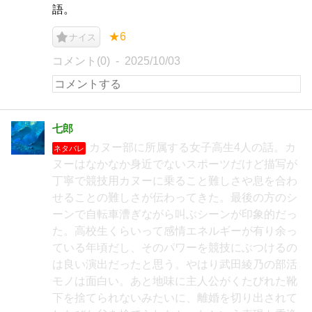
語。
★6
ナイス
コメント(0)
2025/10/03
七郎
カヌー部に所属する女子高生4人の話。カ
ネタバレ
ヌーはなかなか身近でないスポーツだけど描写が
丁寧で競技用カヌーに乗ること難しさや息を合わ
せることの難しさが伝わってきた。最後の方のシ
ーンで自転車漕ぎながら叫ぶシーンが印象的だっ
た。高校生くらいって感情エネルギーが有り余っ
ている年頃だし、そのパワーを競技にぶつけるの
は良い演出だったと思う。やはり武田綾乃の部活
モノは面白い。あと地味に主人公がくたびれた靴
下を捨てられないみたいに、離婚を切り出されて