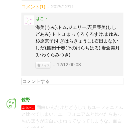
コメント(1)
2025/12/11
はこ・
海美(うみ),トム,ジェリー,宍戸亜美(しし
どあみ) トトロ,まっくろくろすけ,まゆみ,
杉原京子(すぎはらきょうこ),石田まな(い
しだ),園田千春(そのはらちはる),岩倉美月
(いわくらみつき)
12/12 00:08
ナイス
佐野
面白いんだけどどうしてもユーフォニアム
ネタバレ
と比べてしまい、ユーフォニアムと比べたらあっ
ちのほうが面白いよねってなってしまうな。面白
いんだけど……