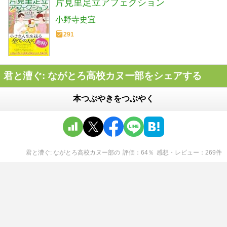
片見里足立アフェクション
小野寺史宜
291
君と漕ぐ: ながとろ高校カヌー部をシェアする
本つぶやきをつぶやく
君と漕ぐ: ながとろ高校カヌー部
の
評価
64
％
感想・レビュー
269
件