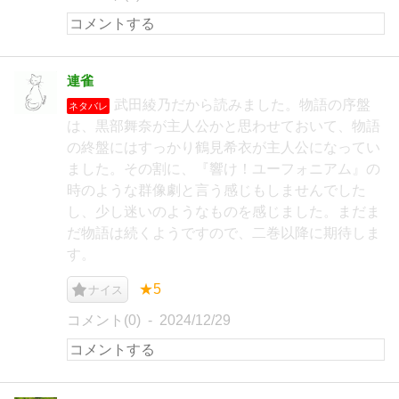
連雀
武田綾乃だから読みました。物語の序盤
ネタバレ
は、黒部舞奈が主人公かと思わせておいて、物語
の終盤にはすっかり鶴見希衣が主人公になってい
ました。その割に、『響け！ユーフォニアム』の
時のような群像劇と言う感じもしませんでした
し、少し迷いのようなものを感じました。まだま
だ物語は続くようですので、二巻以降に期待しま
す。
★5
ナイス
コメント(0)
2024/12/29