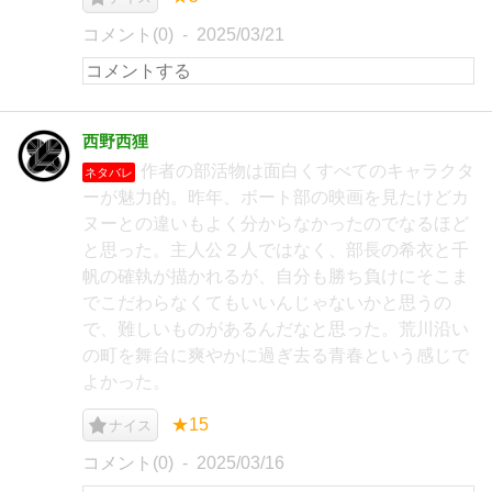
コメント(0)
2025/03/21
西野西狸
作者の部活物は面白くすべてのキャラクタ
ネタバレ
ーが魅力的。昨年、ボート部の映画を見たけどカ
ヌーとの違いもよく分からなかったのでなるほど
と思った。主人公２人ではなく、部長の希衣と千
帆の確執が描かれるが、自分も勝ち負けにそこま
でこだわらなくてもいいんじゃないかと思うの
で、難しいものがあるんだなと思った。荒川沿い
の町を舞台に爽やかに過ぎ去る青春という感じで
よかった。
★15
ナイス
コメント(0)
2025/03/16