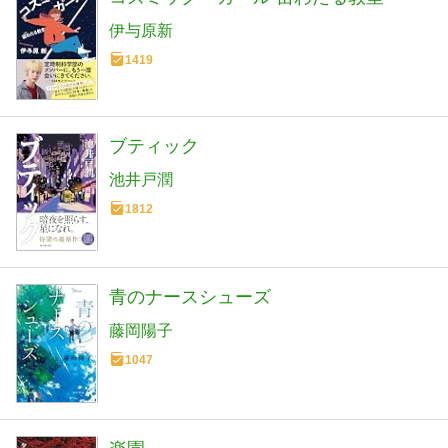
伊与原新
1419
ブティック
池井戸潤
1812
青のナースシューズ
藤岡陽子
1047