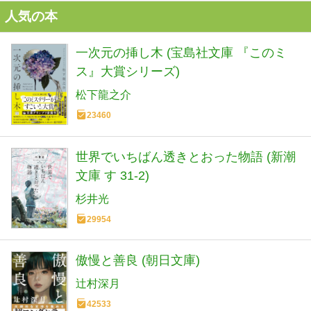
人気の本
一次元の挿し木 (宝島社文庫 『このミ
ス』大賞シリーズ)
松下龍之介
23460
世界でいちばん透きとおった物語 (新潮
文庫 す 31-2)
杉井光
29954
傲慢と善良 (朝日文庫)
辻村深月
42533