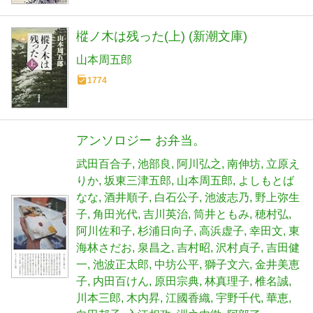
樅ノ木は残った(上) (新潮文庫)
山本周五郎
1774
アンソロジー お弁当。
武田百合子
池部良
阿川弘之
南伸坊
立原え
りか
坂東三津五郎
山本周五郎
よしもとば
なな
酒井順子
白石公子
池波志乃
野上弥生
子
角田光代
吉川英治
筒井ともみ
穂村弘
阿川佐和子
杉浦日向子
高浜虚子
幸田文
東
海林さだお
泉昌之
吉村昭
沢村貞子
吉田健
一
池波正太郎
中坊公平
獅子文六
金井美恵
子
内田百けん
原田宗典
林真理子
椎名誠
川本三郎
木内昇
江國香織
宇野千代
華恵