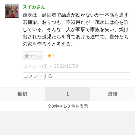
スイカさん
茂次は、頑固者で融通が効かないが一本筋を通す
若棟梁。おりつも、不器用だが、茂次には心を許
している。そんな二人が家事で家族を失い、焼け
出された孤児たちを育てあげる途中で、自分たち
の家を作ろうと考える。
★1
ナイス
コメント(0)
2022/10/29
最初
1
最後
全3件中 1-3 件を表示