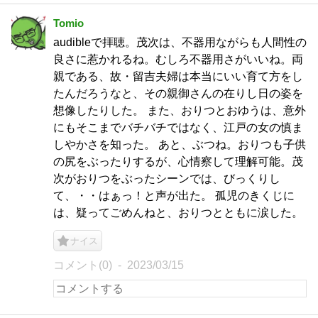
Tomio
audibleで拝聴。茂次は、不器用ながらも人間性の
良さに惹かれるね。むしろ不器用さがいいね。両
親である、故・留吉夫婦は本当にいい育て方をし
たんだろうなと、その親御さんの在りし日の姿を
想像したりした。 また、おりつとおゆうは、意外
にもそこまでバチバチではなく、江戸の女の慎ま
しやかさを知った。 あと、ぶつね。おりつも子供
の尻をぶったりするが、心情察して理解可能。茂
次がおりつをぶったシーンでは、びっくりし
て、・・はぁっ！と声が出た。 孤児のきくじに
は、疑ってごめんねと、おりつとともに涙した。
ナイス
コメント(0)
2023/03/15