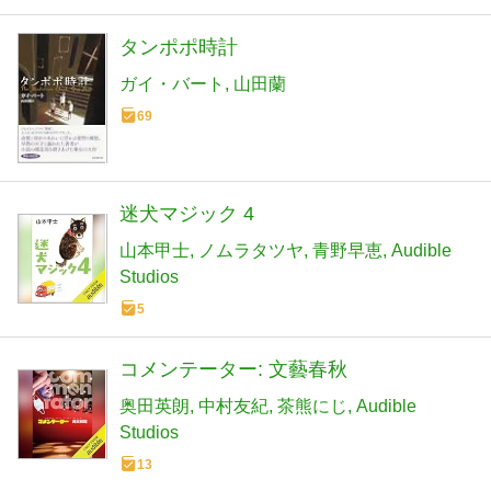
タンポポ時計
ガイ・バート
山田蘭
69
迷犬マジック 4
山本甲士
ノムラタツヤ
青野早恵
Audible
Studios
5
コメンテーター: 文藝春秋
奥田英朗
中村友紀
茶熊にじ
Audible
Studios
13