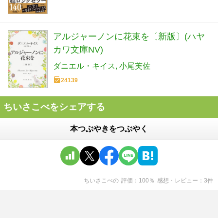
アルジャーノンに花束を〔新版〕(ハヤ
カワ文庫NV)
ダニエル・キイス
小尾芙佐
24139
ちいさこべをシェアする
本つぶやきをつぶやく
ちいさこべ
の
評価
100
％
感想・レビュー
3
件