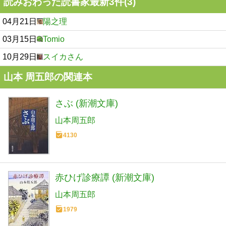
読みおわった読書家最新3件(3)
04月21日
陽之理
03月15日
Tomio
10月29日
スイカさん
山本 周五郎の関連本
さぶ (新潮文庫)
山本周五郎
4130
赤ひげ診療譚 (新潮文庫)
山本周五郎
1979