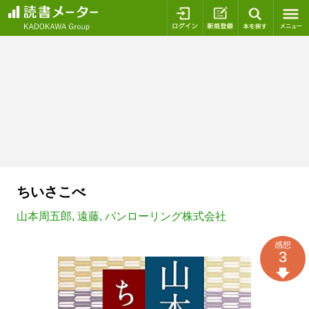
ログイン
新規登録
本を探
ちいさこべ
山本周五郎
,
遠藤
,
パンローリング株式会社
感想
3