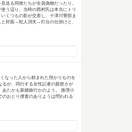
を見送る同僚たちが全員偽物だったり。
で使う辺り、当時の西村氏は本当にトリ
ういくつもの影が交差し、十津川警部ま
人と対面→犯人消失→灯台の仕掛けと、
亡くなった人から頼まれた預かりものを
なるが、同行する女性記者の親密さが
、あたかも新婚旅行かのよう。 推理小
でのおとり捜査のありようは問われる