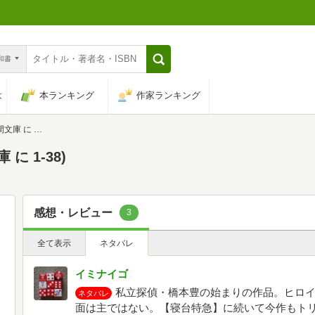
n和書
は
本ランキング
作家ランキング
 1-38)
に 1-38)
感想・レビュー
3
全て表示
ネタバレ
イミナイゴ
私立探偵・橋本豊の始まりの作品。ヒロ
ネタバレ
面は主ではない。【寝台特急】に続いて今作もト