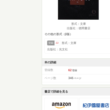
形式：文庫
出版社：徳間書店
その他の形式（β版）
形式：文庫
登録
22
出版社：光文社
本の詳細
登録数
62
登録
ページ数
346
ページ
書店で詳細を見る