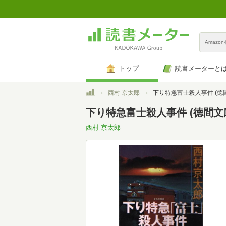
Amazo
トップ
読書メーターと
トップ
西村 京太郎
下り特急富士殺人事件 (徳間文庫 に
下り特急富士殺人事件 (徳間文庫 
西村 京太郎