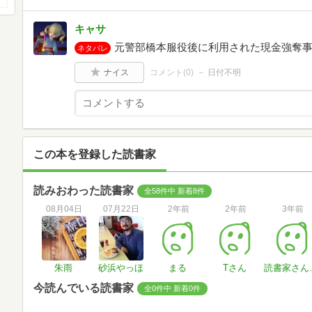
キャサ
元警部橋本服役後に利用された現金強奪
ネタバレ
ナイス
コメント(
0
)
日付不明
この本を登録した読書家
読みおわった読書家
全58件中 新着8件
08月04日
07月22日
2年前
2年前
3年前
朱雨
砂浜やっほ
まる
Tさん
読書家
今読んでいる読書家
全0件中 新着0件