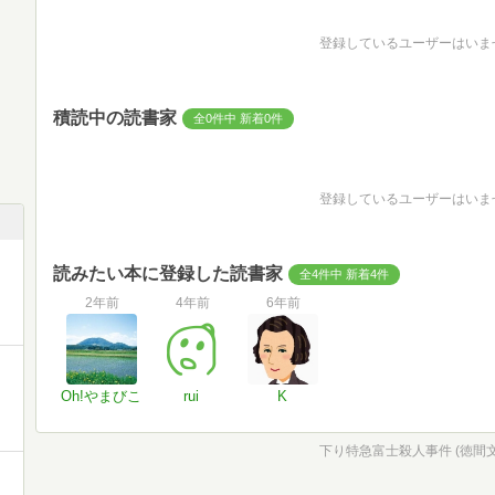
登録しているユーザーはいま
積読中の読書家
全0件中 新着0件
登録しているユーザーはいま
読みたい本に登録した読書家
全4件中 新着4件
2年前
4年前
6年前
Oh!やまびこ
rui
K
下り特急富士殺人事件 (徳間文庫 