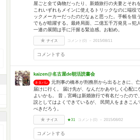
屋ごと全て偽物だったり、新婚旅行の夫妻とそれ
これいずれもメインに使えるトリックなのに端役
ックメーカーだったのだなぁと思った。手帳を狙
でもが暗躍する。最終局面、二億五千万発見→犯
一連の展開は手に汗握る緊迫感。お勧め。
ナイス
コメント(
0
)
2015/08/11
kaizen@名古屋de朝活読書会
元刑事の橋本が刑務所から出るときに、
ネタバレ
届けに行く。 届け先が、なんだかあやしく心配に
よいかも。 昔，宮﨑は新婚旅行で有名だったので
説としてはよくできているが、 民間人をまきこん
べきだろう。
ナイス
★31
コメント(
0
)
2015/08/02