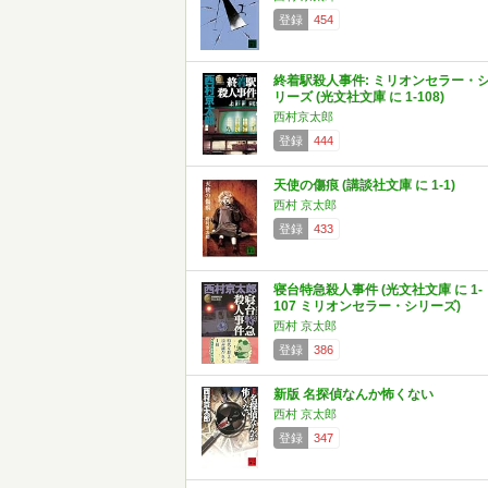
登録
454
終着駅殺人事件: ミリオンセラー・
リーズ (光文社文庫 に 1-108)
西村京太郎
登録
444
天使の傷痕 (講談社文庫 に 1-1)
西村 京太郎
登録
433
寝台特急殺人事件 (光文社文庫 に 1-
107 ミリオンセラー・シリーズ)
西村 京太郎
登録
386
新版 名探偵なんか怖くない
西村 京太郎
登録
347