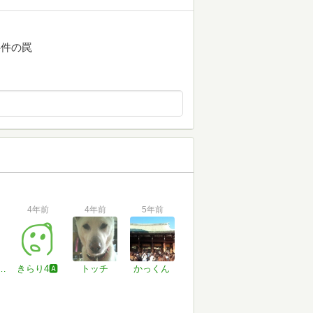
事件の罠
4年前
4年前
5年前
さん#ZUi5lZ
きらり4🅰️
トッチ
かっくん