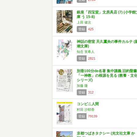
銀座「四宝堂」文房具店 (7) (小学館
庫 う 15-8)
上田 健次
登録
425
神話の密室 天久鷹央の事件カルテ (
潮文庫)
知念 実希人
登録
2821
別冊100分de名著 集中講義 旧約聖書
「一神教」の根源を見る (教養・文
シリーズ)
加藤 隆
登録
312
コンビニ人間
村田 沙耶香
登録
79139
京都つばきタクシー (光文社文庫 か