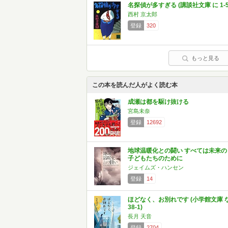
名探偵が多すぎる (講談社文庫 に 1-5
西村 京太郎
登録
320
もっと見る
この本を読んだ人がよく読む本
成瀬は都を駆け抜ける
宮島未奈
登録
12692
地球温暖化との闘い すべては未来の
子どもたちのために
ジェイムズ・ハンセン
登録
14
ほどなく、お別れです (小学館文庫 
38-1)
長月 天音
登録
2704