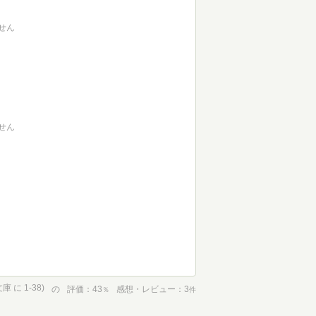
せん
せん
に 1-38)
の
評価
43
感想・レビュー
3
％
件