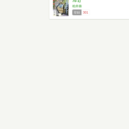
70-1)
柏井壽
登録
301