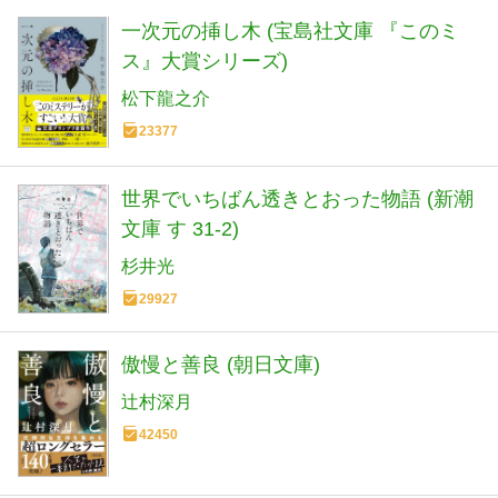
一次元の挿し木 (宝島社文庫 『このミ
ス』大賞シリーズ)
松下龍之介
23377
世界でいちばん透きとおった物語 (新潮
文庫 す 31-2)
杉井光
29927
傲慢と善良 (朝日文庫)
辻村深月
42450