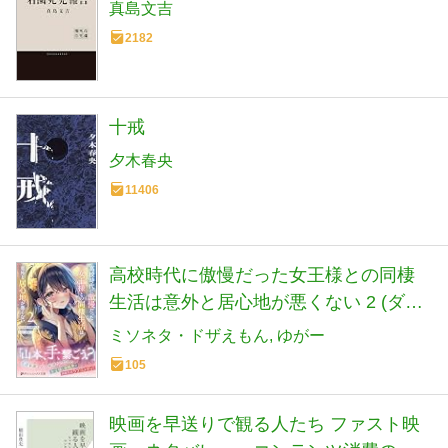
真島文吉
2182
十戒
夕木春央
11406
高校時代に傲慢だった女王様との同棲
生活は意外と居心地が悪くない 2 (ダッ
シュエックス文庫)
ミソネタ・ドザえもん
ゆがー
105
映画を早送りで観る人たち ファスト映