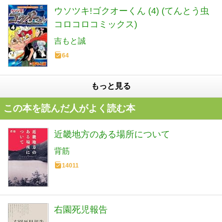
ウソツキ!ゴクオーくん (4) (てんとう虫
コロコロコミックス)
吉もと誠
64
もっと見る
この本を読んだ人がよく読む本
近畿地方のある場所について
背筋
14011
右園死児報告