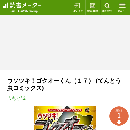
ログイン
新規登録
本を探
ウソツキ！ゴクオーくん（１７） (てんとう
虫コミックス)
吉もと誠
感想
1