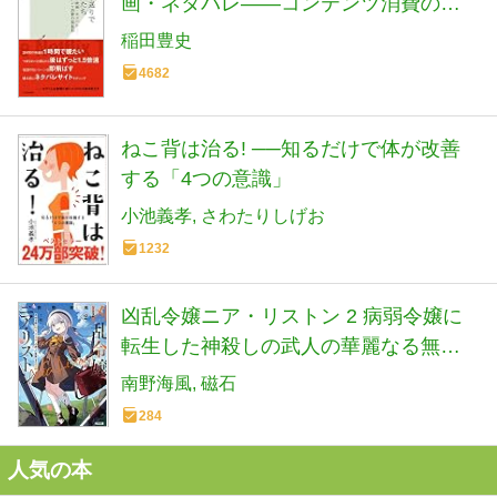
画・ネタバレ――コンテンツ消費の現
在形 (光文社新書)
稲田豊史
4682
ねこ背は治る! ──知るだけで体が改善
する「4つの意識」
小池義孝
さわたりしげお
1232
凶乱令嬢ニア・リストン 2 病弱令嬢に
転生した神殺しの武人の華麗なる無双
録 (HJ文庫 み 07-01-02)
南野海風
磁石
284
人気の本