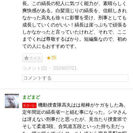
長。この縞長の犯人に気づく能力が、素晴らしく
爽快感がある。白髪混じりの縞長を、信頼しきれ
なかった高丸も徐々に影響を受け、刑事としても
成長していくのがいい！縞長は崖っぷちで頑張る
しかなかったと言っていたけれど、それで、ここ
までくれば尊敬するばかり。短編集なので、初め
ての人にもおすすめです。
★35
ナイス
コメント(0)
2024/07/21
まどまど
機動捜査隊高丸はは相棒がケガをした為、
ネタバレ
定年間近の縞長省一と組む事になった。シマさん
は冴えない刑事だと思ったが、見当たり捜査班で
そして柔道3段、合気道五段といった持ち主だっ