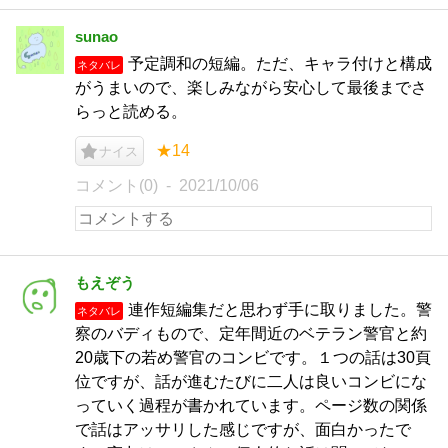
sunao
予定調和の短編。ただ、キャラ付けと構成
ネタバレ
がうまいので、楽しみながら安心して最後までさ
らっと読める。
★14
ナイス
コメント(0)
2021/10/06
もえぞう
連作短編集だと思わず手に取りました。警
ネタバレ
察のバディもので、定年間近のベテラン警官と約
20歳下の若め警官のコンビです。１つの話は30頁
位ですが、話が進むたびに二人は良いコンビにな
っていく過程が書かれています。ページ数の関係
で話はアッサリした感じですが、面白かったで