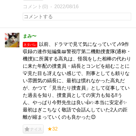
コメント(0)
2022/08/16
まみ〜
以前、ドラマで見て気になっていて🎶9作
ネタバレ
収録の連作短編集📖警視庁第二機動捜査隊(通称・
機捜)に所属する高丸は、怪我をした相棒の代わり
に来た年配の捜査員・縞長とコンビを組むことに
💡見た目も冴えない感じで、刑事としても頼りな
い雰囲気の縞長に、最初は慣れなかった高丸だ
が、かつて「見当たり捜査員」として従事してい
た過去を知り、捜査員としての実力も知る‼️う
ん、やっぱり今野先生は良い👍✨本当に安定✌️✨
最初はぎこちなく敬語で会話んしていた2人の距
離が縮まっていくのも良かった😊
★32
ナイス