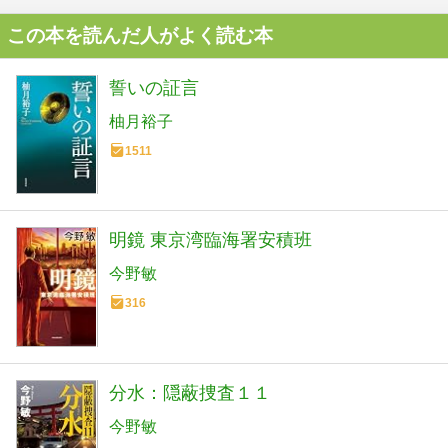
この本を読んだ人がよく読む本
誓いの証言
柚月裕子
1511
明鏡 東京湾臨海署安積班
今野敏
316
分水：隠蔽捜査１１
今野敏