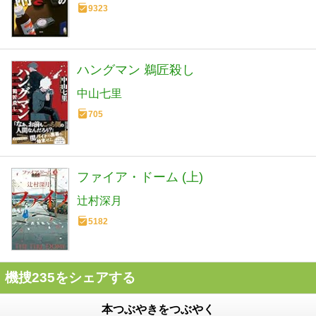
9323
ハングマン 鵜匠殺し
中山七里
705
ファイア・ドーム (上)
辻村深月
5182
機捜235をシェアする
本つぶやきをつぶやく