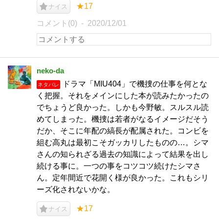
★17
ナイス
コメント(0)
2020/12/01
neko-da
ドラマ「MIU404」で機捜の仕事を何とな
ネタバレ
く把握。それをメインにした本が読みたかったの
でちょうど良かった。しかも今野敏。スルスル読
めてしまった。機捜は若者がなるイメージだそう
だか、そこに年配の縞長が配属された。コンビを
組む高丸は最初こそガッカリしたものの…。シマ
さんの知られざる過去の知識によって結果を出し
続ける事に。一つの事をコツコツ続けたシマさ
ん。定年間近で花開く様が良かった。これもシリ
ーズ化されないかな。
★17
ナイス