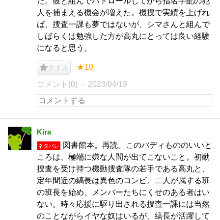
た。彼と組んでパトロールしてから指名手配の犯
人を捕まえる機会が増えた。機捜で実績を上げれ
ば、捜査一課も夢ではないが、シマさんと組んで
しばらくは勉強した方が高丸にとっては良い経験
になると思う。
★10
ナイス
コメント(0)
2023/04/19
Kira
図書館本。再読。このバディもののいいと
ネタバレ
ころは、極端に嫌な人間が出てこないこと。初動
捜査を受け持つ機動捜査隊の若手である高丸と、
定年間近の縞長は異色のコンビ。二人が属する班
の班長を始め、メンバーたちにくせのある者はい
ない。時々応援に駆り出される捜査一課には当然
のことながらイヤな奴はいるが、縞長が活躍して