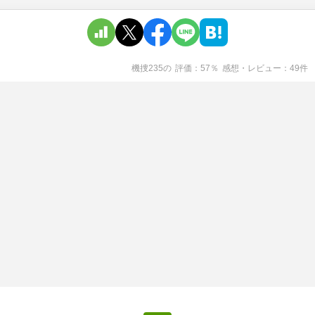
機捜235
の
評価
57
％
感想・レビュー
49
件