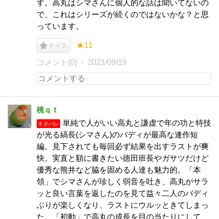
す。高丸はシマさんに個人的な話は聞いてないの
で、これはシリーズが続くのではないかな？と思
っています。
★11
ナイス
コメント(0)
2021/09/19
桃ｑｔ
単純で人がいい高丸と謙虚で年の功と特技
ネタバレ
が光る縞長(シマさん)のバディが最高な連作短
編。見下されても毎回必ず結果を出すラストが爽
快。実直と額に書きたい徳田班長やガサツだけど
優秀な熊井など脇を固める人達も魅力的。「本
領」でシマさんが珍しく弱音を吐き、高丸がサラ
ッと良い言葉を返したのを見て益々二人のバディ
ぶりが楽しくなり、ラストにウルッときてしまっ
た。「初動」で高丸の成長を目の当たりにして、