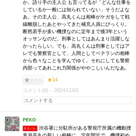
か。語り手の主人公 も言ってるが「どんな仕事を
しているか一般には知られていない」そうだよな
あ。その主人公、高丸くんは相棒がケガをして戦
線離脱したあとやってきた補充人員にびっくり。
断然若手が多い機捜なのに定年まで後3年という
オッサンなのだ。刑事としてはあんまり活躍しな
かったらしい。でも、高丸くんは刑事としてはア
レでも警察官として、人間としてベテランの相棒
から色々なことを学んでゆく。それにしても警察
内部ってあれこれ力関係がややこしいんだなあ。
★14
ナイス
コメント(0)
2024/11/01
PEKO
渋谷署に分駐所がある警視庁所属の機動捜
ネタバレ
査員高丸の新しい相棒に、定年間近で、機捜初め