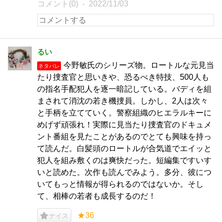
コメント(0)
2022/11/03
るい
今野敏氏のシリーズ物。ロートルな元見当
ネタバレ
たり捜査官と思いきや、恐るべき特技、500人も
の指名手配犯人を逐一暗記している。バディを組
まされて消沈の若き機捜員。しかし、2人は次々
と手柄を立てていく。警察組織のヒエラルキーに
めげず頑張れ！実際に見当たり捜査官のドキュメ
ント番組を見たことがあるのでとても興味を持っ
て読んだ。白髪頭のロートルが合気道でエイッと
犯人を組み敷くのは爽快だった。短編集ですいす
いと読めた。次作も読んでみよう。多分、彼につ
いてもっと情報が得られるのではないか。そし
て、相棒の若者も成長するのだ！
★36
ナイス