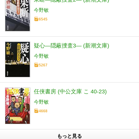
今野敏
6545
疑心―隠蔽捜査3― (新潮文庫)
今野敏
5267
任侠書房 (中公文庫 こ 40-23)
今野敏
4668
もっと見る