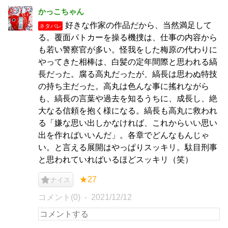
かっこちゃん
好きな作家の作品だから、当然満足して
ネタバレ
る。覆面パトカーを操る機捜は、仕事の内容から
も若い警察官が多い。怪我をした梅原の代わりに
やってきた相棒は、白髪の定年間際と思われる縞
長だった。腐る高丸だったが、縞長は思わぬ特技
の持ち主だった。高丸は色んな事に搖れながら
も、縞長の言葉や過去を知るうちに、成長し、絶
大なる信頼を抱く様になる。縞長も高丸に救われ
る「嫌な思い出しかなければ、これからいい思い
出を作ればいいんだ」。各章でどんなもんじゃ
い。と言える展開はやっぱりスッキリ。駄目刑事
と思われていればいるほどスッキリ（笑）
★27
ナイス
コメント(0)
2021/12/12