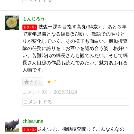
もんじろう
捜査一課を目指す高丸(34歳）、あと３年
ネタバレ
で定年退職となる縞長(57歳）。敬語でのやりと
りが変化していく。その様子も面白い。機動捜査
隊の任務に誇りを！お互いを認め合う姿！格好い
い。苦難時代の縞長さんも観てみたい。そして縞
長さん目線の作品も読んでみたい。魅力あふれる
人物です。
★14
ナイス
コメント(0)
2025/01/24
chisarunn
ふむふむ、機動捜査隊ってこんなんなの
ネタバレ