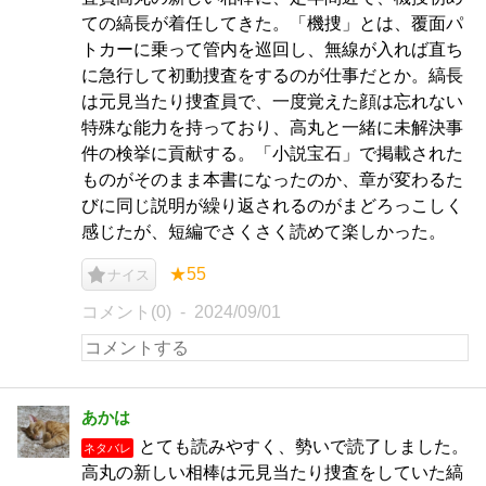
ての縞長が着任してきた。「機捜」とは、覆面パ
トカーに乗って管内を巡回し、無線が入れば直ち
に急行して初動捜査をするのが仕事だとか。縞長
は元見当たり捜査員で、一度覚えた顔は忘れない
特殊な能力を持っており、高丸と一緒に未解決事
件の検挙に貢献する。「小説宝石」で掲載された
ものがそのまま本書になったのか、章が変わるた
びに同じ説明が繰り返されるのがまどろっこしく
感じたが、短編でさくさく読めて楽しかった。
★55
ナイス
コメント(0)
2024/09/01
あかは
とても読みやすく、勢いで読了しました。
ネタバレ
高丸の新しい相棒は元見当たり捜査をしていた縞