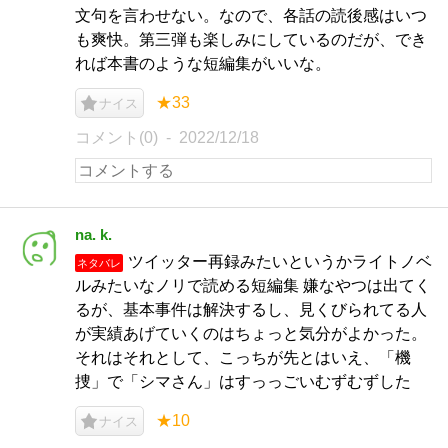
文句を言わせない。なので、各話の読後感はいつ
も爽快。第三弾も楽しみにしているのだが、でき
れば本書のような短編集がいいな。
★33
ナイス
コメント(0)
2022/12/18
na. k.
ツイッター再録みたいというかライトノベ
ネタバレ
ルみたいなノリで読める短編集 嫌なやつは出てく
るが、基本事件は解決するし、見くびられてる人
が実績あげていくのはちょっと気分がよかった。
それはそれとして、こっちが先とはいえ、「機
捜」で「シマさん」はすっっごいむずむずした
★10
ナイス