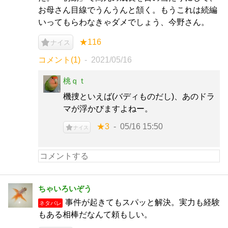
お母さん目線でうんうんと頷く。もうこれは続編
いってもらわなきゃダメでしょう、今野さん。
★116
ナイス
コメント(1)
2021/05/16
桃ｑｔ
機捜といえば(バディものだし)、あのドラ
マが浮かびますよねー。
★3
05/16 15:50
ナイス
ちゃいろいぞう
事件が起きてもスパッと解決。実力も経験
ネタバレ
もある相棒だなんて頼もしい。