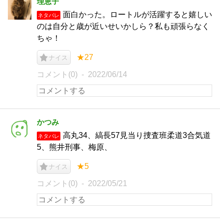
理恵子
面白かった。ロートルが活躍すると嬉しい
ネタバレ
のは自分と歳が近いせいかしら？私も頑張らなく
ちゃ！
★27
ナイス
コメント(0)
2022/06/14
かつみ
高丸34、縞長57見当り捜査班柔道3合気道
ネタバレ
5、熊井刑事、梅原、
★5
ナイス
コメント(0)
2022/05/21