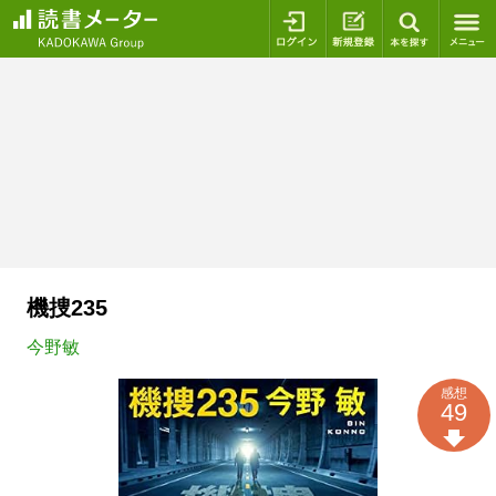
ログイン
新規登録
本を探
機捜235
今野敏
感想
49