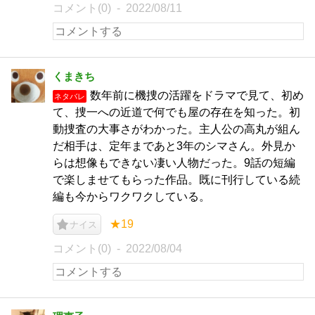
コメント(0)
2022/08/11
くまきち
数年前に機捜の活躍をドラマで見て、初め
ネタバレ
て、捜一への近道で何でも屋の存在を知った。初
動捜査の大事さがわかった。主人公の高丸が組ん
だ相手は、定年まであと3年のシマさん。外見か
らは想像もできない凄い人物だった。9話の短編
で楽しませてもらった作品。既に刊行している続
編も今からワクワクしている。
★19
ナイス
コメント(0)
2022/08/04