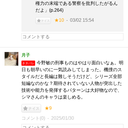
権力の末端である警察を批判したがるん
だよ」(p.264)
★10
03/02 15:54
ナイス
月子
今野敏の刑事ものはやはり面白いなぁ。明
ネタバレ
日も朝早いのに一気読みしてしまった。機捜のス
タイルだと長編は難しそうだけど、シリーズ全部
短編なのかな？期待されていない人物が突出した
技術や能力を発揮するパターンは大好物なので、
シマさんのキャラは楽しめる。
★9
ナイス
コメント(0)
2025/01/30