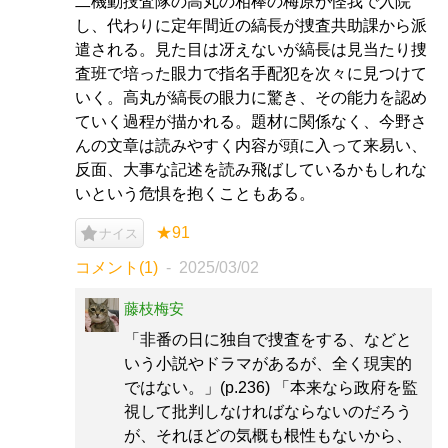
二機動捜査隊の高丸の相棒の梅原が怪我で入院
し、代わりに定年間近の縞長が捜査共助課から派
遣される。見た目は冴えないが縞長は見当たり捜
査班で培った眼力で指名手配犯を次々に見つけて
いく。高丸が縞長の眼力に驚き、その能力を認め
ていく過程が描かれる。題材に関係なく、今野さ
んの文章は読みやすく内容が頭に入って来易い、
反面、大事な記述を読み飛ばしているかもしれな
いという危惧を抱くこともある。
★91
ナイス
コメント(1)
2025/03/02
藤枝梅安
「非番の日に独自で捜査をする、などと
いう小説やドラマがあるが、全く現実的
ではない。」(p.236) 「本来なら政府を監
視して批判しなければならないのだろう
が、それほどの気概も根性もないから、