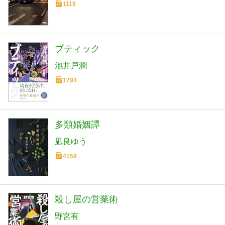
1119
ブティック
池井戸潤
1793
多類婚姻譚
凪良ゆう
4159
殺し屋の営業術
野宮有