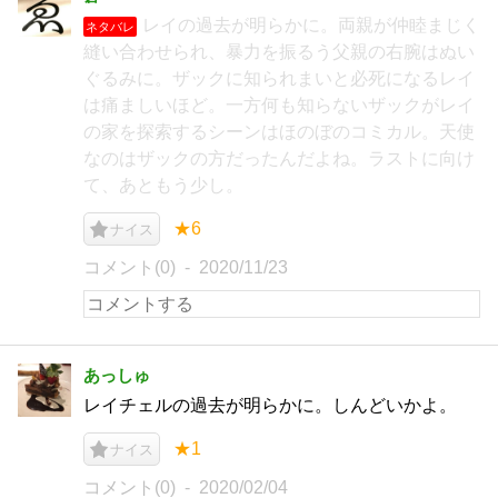
レイの過去が明らかに。両親が仲睦まじく
ネタバレ
縫い合わせられ、暴力を振るう父親の右腕はぬい
ぐるみに。ザックに知られまいと必死になるレイ
は痛ましいほど。一方何も知らないザックがレイ
の家を探索するシーンはほのぼのコミカル。天使
なのはザックの方だったんだよね。ラストに向け
て、あともう少し。
★6
ナイス
コメント(0)
2020/11/23
あっしゅ
レイチェルの過去が明らかに。しんどいかよ。
★1
ナイス
コメント(0)
2020/02/04