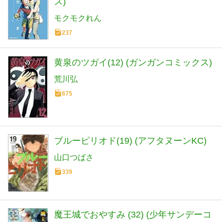
ス)
モクモクれん
237
黄泉のツガイ(12) (ガンガンコミックス)
荒川弘
675
ブルーピリオド(19) (アフタヌーンKC)
山口つばさ
339
魔王城でおやすみ (32) (少年サンデーコ