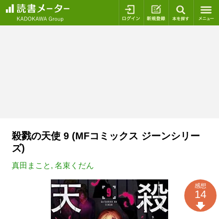
ログイン
新規登録
本を探
殺戮の天使 9 (MFコミックス ジーンシリー
ズ)
真田まこと
,
名束くだん
感想
14