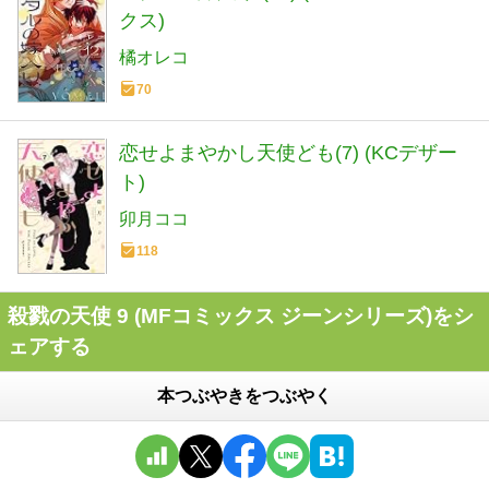
クス)
橘オレコ
70
恋せよまやかし天使ども(7) (KCデザー
ト)
卯月ココ
118
殺戮の天使 9 (MFコミックス ジーンシリーズ)をシ
ェアする
本つぶやきをつぶやく