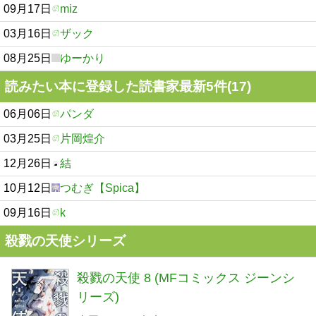
09月17日
miz
03月16日
ザック
08月25日
ゆーかり
読みたい本に登録した読書家最新5件(17)
06月06日
パンダ
03月25日
片岡煌介
12月26日
結
10月12日
つむぎ【Spica】
09月16日
k
殺戮の天使シリーズ
殺戮の天使 8 (MFコミックス ジーンシ
リーズ)