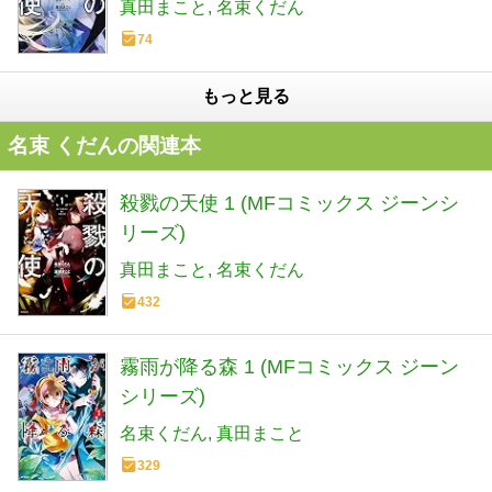
真田まこと
名束くだん
74
もっと見る
名束 くだんの関連本
殺戮の天使 1 (MFコミックス ジーンシ
リーズ)
真田まこと
名束くだん
432
霧雨が降る森 1 (MFコミックス ジーン
シリーズ)
名束くだん
真田まこと
329