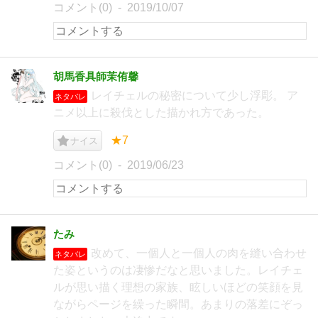
コメント(0)
2019/10/07
胡馬香具師茉侑馨
レイチェルの秘密について少し浮彫。 ア
ネタバレ
ニメ以上に殺伐とした描かれ方であった。
★7
ナイス
コメント(0)
2019/06/23
たみ
改めて、一個人と一個人の肉を縫い合わせ
ネタバレ
た姿というのは凄惨だなと思いました。レイチェ
ルが思い描く理想の家族、眩しいほどの笑顔を見
ながらページを繰った瞬間。あまりの落差にぞっ