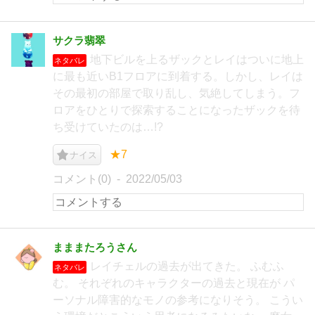
サクラ翡翠
地下ビルを上るザックとレイはついに地上
ネタバレ
に最も近いB1フロアに到着する。しかし、レイは
その最初の部屋で取り乱し、気絶してしまう。フ
ロアをひとりで探索することになったザックを待
ち受けていたのは…!?
★7
ナイス
コメント(0)
2022/05/03
まままたろうさん
レイチェルの過去が出てきた。 ふむふ
ネタバレ
む。 それぞれのキャラクターの過去と現在が パ
ーソナル障害的なモノの参考になりそう。 こうい