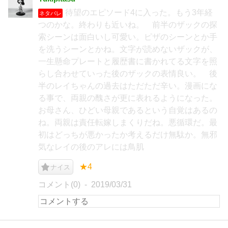
待望のエピソード4に入った。もう3年経
ネタバレ
つのかな。終わりも近いね。 前半のザックの探
索シーンは面白いし可愛い。ピザのシーンとか手
を洗うシーンとかね。文字が読めないザックが、
一生懸命プレートと履歴書に書かれてる文字を照
らし合わせていった後のザックの表情良い。 後
半のレイちゃんの過去はただただ辛い。漫画にな
る事で、両親の醜さが更に表れるようになった。
お母さん、ひどい母親であるという自覚はあるの
ね。両親は責任転嫁しまくりだね。悪循環だ。最
初はどっちが悪かったか考えるだけ無駄か。無邪
気なレイの後のアレには鳥肌
★4
ナイス
コメント(0)
2019/03/31