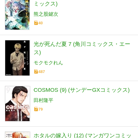
ミックス)
熊之股鍵次
40
光が死んだ夏 7 (角川コミックス・エー
ス)
モクモクれん
487
COSMOS (9) (サンデーGXコミックス)
田村隆平
79
ホタルの嫁入り (12) (マンガワンコミッ