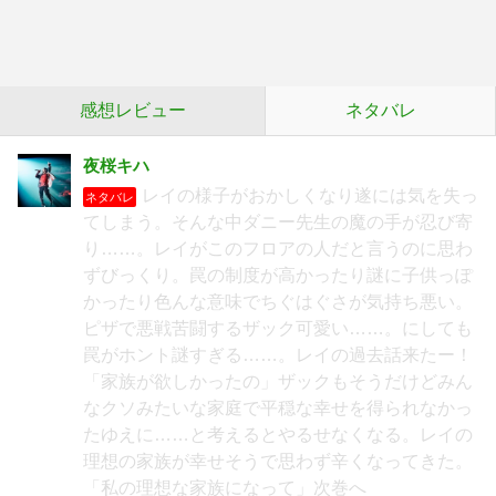
感想レビュー
ネタバレ
夜桜キハ
レイの様子がおかしくなり遂には気を失っ
ネタバレ
てしまう。そんな中ダニー先生の魔の手が忍び寄
り……。レイがこのフロアの人だと言うのに思わ
ずびっくり。罠の制度が高かったり謎に子供っぽ
かったり色んな意味でちぐはぐさが気持ち悪い。
ピザで悪戦苦闘するザック可愛い……。にしても
罠がホント謎すぎる……。レイの過去話来たー！
「家族が欲しかったの」ザックもそうだけどみん
なクソみたいな家庭で平穏な幸せを得られなかっ
たゆえに……と考えるとやるせなくなる。レイの
理想の家族が幸せそうで思わず辛くなってきた。
「私の理想な家族になって」次巻へ