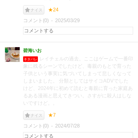
★24
ナイス
コメント(0)
2025/03/29
碧海いお
レイチェルの過去。ここはゲームで一番印
ネタバレ
象に残るシーンでしたけど、毒親のもとで育った
子供という事実に気づいてしまって悲しくなって
しまいました。 分類としてはサイコADVでした
けど、2024年に初めて読むと毒親に育った家庭あ
るある漫画と思えてきつい。さすがに殺人はしな
いですけど。。
★7
ナイス
コメント(0)
2024/07/28