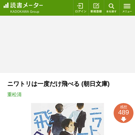
ログイン
新規登録
本を探
ニワトリは一度だけ飛べる (朝日文庫)
重松清
感想
489