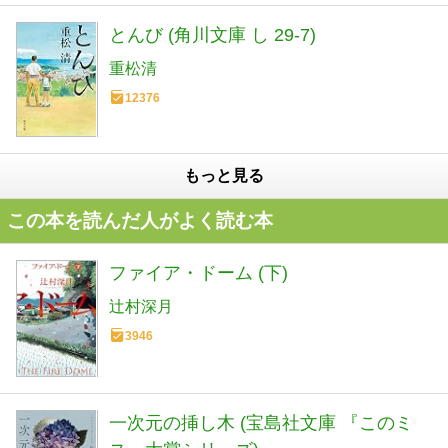
とんび (角川文庫 し 29-7)
重松清
12376
もっと見る
この本を読んだ人がよく読む本
ファイア・ドーム (下)
辻村深月
3946
一次元の挿し木 (宝島社文庫 『このミ