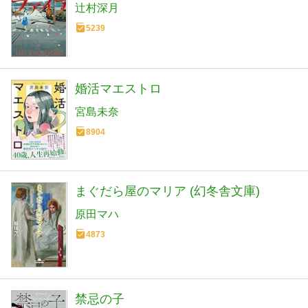
辻村深月
5239
婚活マエストロ
宮島未奈
8904
まぐだら屋のマリア (幻冬舎文庫)
原田マハ
4873
禁忌の子