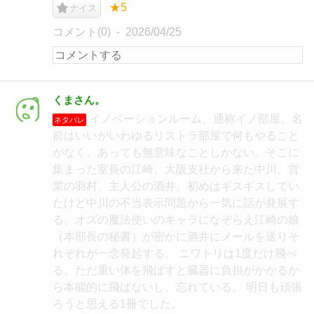
★5
ナイス
コメント(0)
2026/04/25
くまさん。
イノベーションルーム、通称イノ部屋。名
ネタバレ
前はいいがいわゆるリストラ部屋で何もやること
がなく、あっても無意味なことしかない。そこに
集まった室長の江崎、大阪支社から来た中川、営
業の羽村、主人公の酒井。初めはギスギスしてい
たけど中川の不当表示問題から一気に話が発展す
る。オズの魔法使いのキャラになぞらえ江崎の娘
（本部長の秘書）が密かに酒井にメールを送りそ
れぞれが一念発起する。 ニワトリは1度だけ飛べ
る。ただ重い体を飛ばすと臓器に負担がかかるか
ら本能的に飛ばないし、忘れている。 明日も頑張
ろうと思える1冊でした。