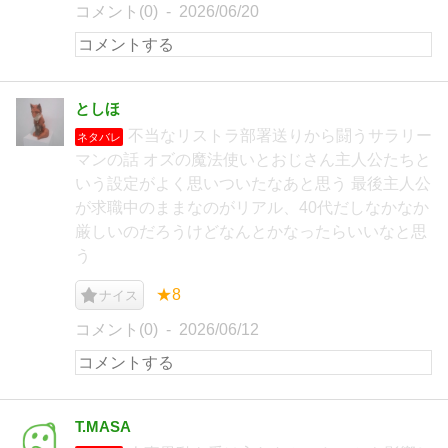
コメント(0)
2026/06/20
としほ
不当なリストラ部署送りから闘うサラリー
ネタバレ
マンの話 オズの魔法使いとおじさん主人公たちと
いう設定がよく思いついたなあと思う 最後主人公
が求職中のままなのがリアル、40代だしなかなか
厳しいのだろうけどなんとかなったらいいなと思
う
★8
ナイス
コメント(0)
2026/06/12
T.MASA