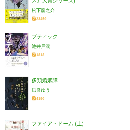
ス』大賞シリーズ)
松下龍之介
23459
ブティック
池井戸潤
1818
多類婚姻譚
凪良ゆう
4190
ファイア・ドーム (上)