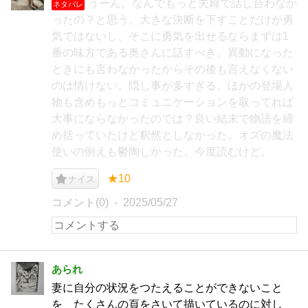
うーん。なんでもっと夫婦で話し合わなか
ネタバレ
ったの？と思う。大きな決断を下すことだけが勇
気ではないし、そこに勇気を出せるならまずは1
番の味方である奥さんに話すべき。異動になった
ときにも言わなかったからその後も言えなくない
のは情けない。隠し事が多すぎる。ほかの登場人
物も含めもっとコミュニケーションを取ってれば
大事にならなかったのでは？良い結末で物語を締
め括っていたけど釈然としなかった。オズの魔法
使いの例えも鬱陶しかった。今度読むけど。
★10
ナイス
コメント(0)
2025/05/27
あられ
妻に自分の状況をつたえることができないこと
を たくさんの頁をさいて描いているのに対し