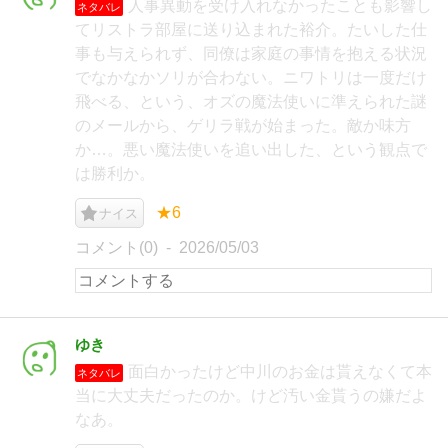
人事異動を受け入れなかったことも影響し
ネタバレ
てリストラ部屋に送り込まれた裕介。たいした仕
事も与えられず、同僚は家庭の事情を抱える状況
でなかなかソリが合わない。ニワトリは一度だけ
飛べる、という、オズの魔法使いに準えられた謎
のメールから、ゲリラ戦が始まった。敵か味方
か…。悪い魔法使いを追い出した、という観点で
は勝利か。
★6
ナイス
コメント(0)
2026/05/03
ゆき
面白かったけど中川のお金は貰えなくて本
ネタバレ
当に大丈夫だったのか。けど汚い金貰うの嫌だよ
なあ。