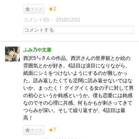
★2
ナイス
コメント(0)
2019/12/31
ふみ乃や文屋
西沢5㍉さんの作品。西沢さんの世界観とか絵の
雰囲気とかが好き。4話目は涙目になりながら、
紙面にシミをつけないようにするのが難しかっ
た。読み返したくても迂闊に読み返せないではな
いか、まったく！ グイグイくる女の子に対して男
の初心というか鈍感というか。僕も恋愛には鈍感
なのでその心理に共感。何もかもが刺さってきて
つらみが深い。そして繰り返すが、4話目は最
高！
★7
ナイス