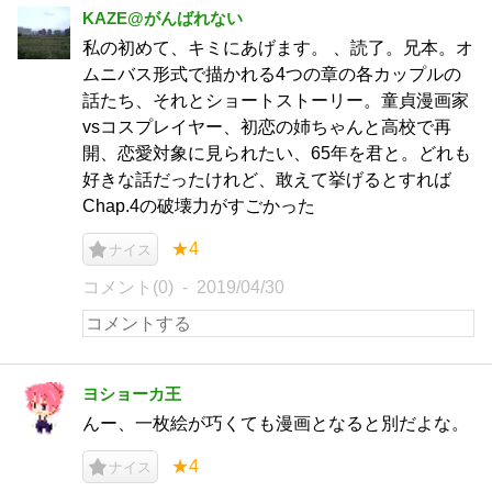
KAZE@がんばれない
私の初めて、キミにあげます。 、読了。兄本。オ
ムニバス形式で描かれる4つの章の各カップルの
話たち、それとショートストーリー。童貞漫画家
vsコスプレイヤー、初恋の姉ちゃんと高校で再
開、恋愛対象に見られたい、65年を君と。どれも
好きな話だったけれど、敢えて挙げるとすれば
Chap.4の破壊力がすごかった
★4
ナイス
コメント(0)
2019/04/30
ヨショーカ王
んー、一枚絵が巧くても漫画となると別だよな。
★4
ナイス