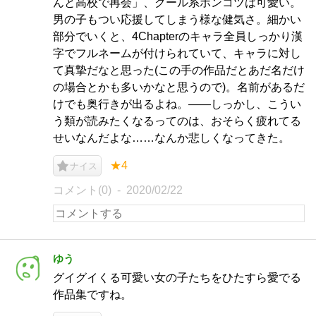
んと高校で再会」、クール系ポンコツは可愛い。
男の子もつい応援してしまう様な健気さ。細かい
部分でいくと、4Chapterのキャラ全員しっかり漢
字でフルネームが付けられていて、キャラに対し
て真摯だなと思った(この手の作品だとあだ名だけ
の場合とかも多いかなと思うので)。名前があるだ
けでも奥行きが出るよね。——しっかし、こうい
う類が読みたくなるってのは、おそらく疲れてる
せいなんだよな……なんか悲しくなってきた。
★4
ナイス
コメント(0)
2020/02/22
ゆう
グイグイくる可愛い女の子たちをひたすら愛でる
作品集ですね。