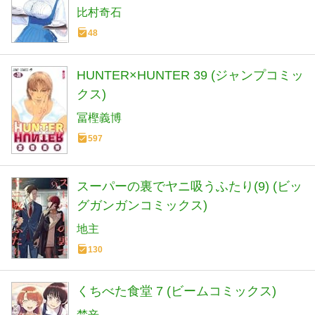
比村奇石
48
HUNTER×HUNTER 39 (ジャンプコミッ
クス)
冨樫義博
597
スーパーの裏でヤニ吸うふたり(9) (ビッ
グガンガンコミックス)
地主
130
くちべた食堂 7 (ビームコミックス)
梵辛