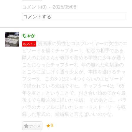
コメント(0)
2025/05/08
ちゃか
漫画家の男性とコスプレイヤーの女性のエ
ネタバレ
ピソードを描くチャプター1、初恋の相手である
隣人のお姉さんが教師を務める学校に少年が通う
ことになったチャプター2、年の離れた幼馴染の
ところに足しげく通う少女が、本懐を遂げるチャ
プター3。 この3つは2～4つくらいのエピソード
で描かれている短編ですね。チャプター4は「65
年を君と」ということで、付き合い始めてから最
後までを断片的に描いた中編。 そのあとに、バラ
バラのカップルに描いたショートストーリーを収
録した形式の、短編集と言えばいいのかな。
★3
ナイス