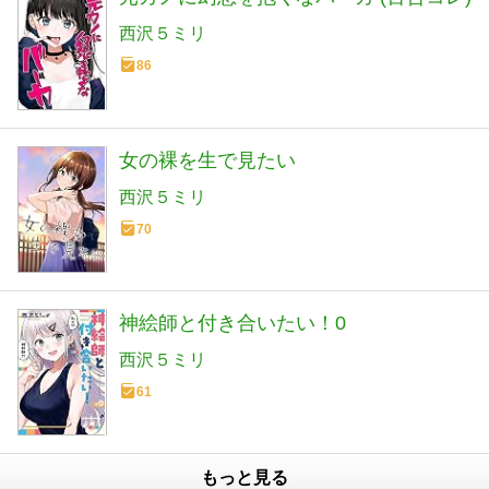
西沢５ミリ
86
女の裸を生で見たい
西沢５ミリ
70
神絵師と付き合いたい！0
西沢５ミリ
61
もっと見る