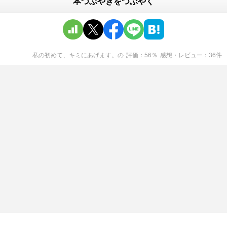
本つぶやきをつぶやく
私の初めて、キミにあげます。
の
評価
56
％
感想・レビュー
36
件