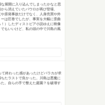
調な展開に入り込んでしまったかなと思
頭から消えていたパウロが再び登場、
災や原発事故だけでなく、人身売買や外
リーは圧巻でしたが、事実を大幅に歪曲
る！）したディストピア小説ゆえに映像
うでもいいけど、私の頭の中で川島の風
って終わった感があったけどバラカが求
満ちたラストで良かった。川島は悪魔に
った。自らの手で整えた庭園？を破壊す