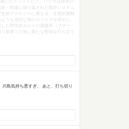
死滅したディストピア、バラカは資本の
戦前・戦後に繰り返された既存システム
歴史的アナロジーに重なる。左翼的運動
つような強烈な個のカリスマを求めた。
視した野性的カルトの避難所（マザー
切り最果ての地に新たな聖域を打ち立て
。川島気持ち悪すぎ。 あと、打ち切り