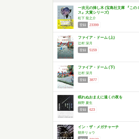
一次元の挿し木 (宝島社文庫 『この
ス』大賞シリーズ)
松下 龍之介
登録
23399
ファイア・ドーム (上)
辻村 深月
登録
5159
ファイア・ドーム (下)
辻村 深月
登録
3877
眠れぬおまえに遠くの夜を
桐野 夏生
登録
623
イン・ザ・メガチャーチ
朝井リョウ