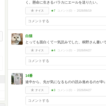
く。懸命に生きるバラカにエールを送りたい。
ナイス
★7
コメント(
0
)
2026/06/19
白猫
とっても面白くて一気読みでした、桐野さん書い
ナイス
★4
コメント(
0
)
2026/04/27
14番
途中から、先が気になるものの読み進めるのが辛
ナイス
★3
コメント(
0
)
2026/04/27