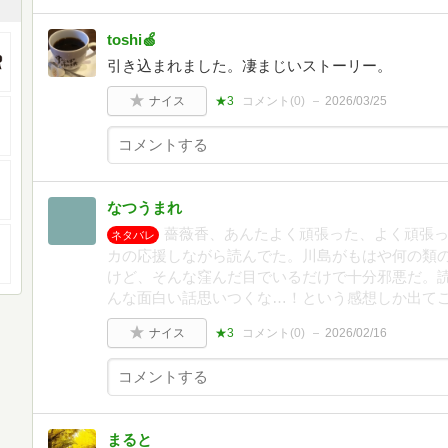
toshi🍏
引き込まれました。凄まじいストーリー。
ナイス
★3
コメント(
0
)
2026/03/25
なつうまれ
薔薇香、あんたよく頑張った、よく頑張
ネタバレ
カの応援しながら読んでた。川島がもはや何の類
けど、そんな窪んだ目でいるだけで十分邪悪だ。
んな面白い話思いつくな…！という感想しか出て
ナイス
★3
コメント(
0
)
2026/02/16
まると