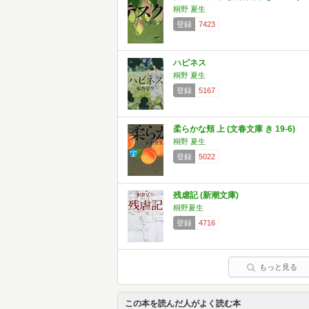
桐野 夏生
登録
7423
ハピネス
桐野 夏生
登録
5167
柔らかな頬 上 (文春文庫 き 19-6)
桐野 夏生
登録
5022
残虐記 (新潮文庫)
桐野夏生
登録
4716
もっと見る
この本を読んだ人がよく読む本