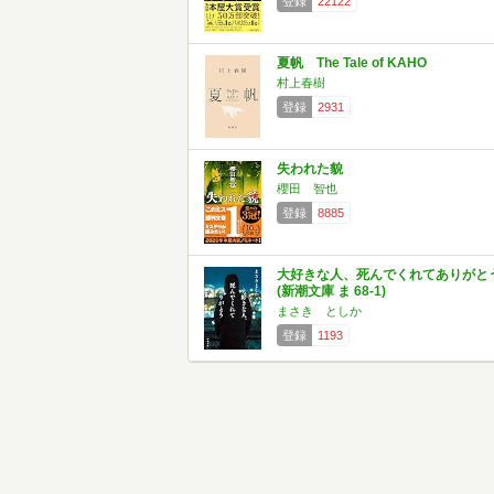
登録
22122
夏帆 The Tale of KAHO
村上春樹
登録
2931
失われた貌
櫻田 智也
登録
8885
大好きな人、死んでくれてありがと
(新潮文庫 ま 68-1)
まさき としか
登録
1193