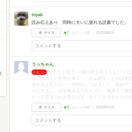
tnyak
読み応えあり 同時に大いに疲れる読書でした。
ナイス
★7
コメント(
0
)
2025/09/14
うっちゃん
なんとか読了。2歳の時もありえないって
ネタバレ
う
る。初めての生理が来て、「あぁ眠かったのは生
分かるはずがない。何回かくりかえして、初めて
のだろうに。川を相当流されたのに、農園まで簡
だって戻るのが大変なはず。出てくる大人たちの思惑
ナイス
★5
コメント(
0
)
2025/07/19