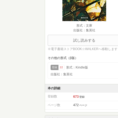
形式：文庫
出版社：集英社
試し読みする
※電子書籍ストアBOOK☆WALKERへ移動します
その他の形式（β版）
形式：Kindle版
登録
22
出版社：集英社
本の詳細
登録数
673
登録
ページ数
472
ページ