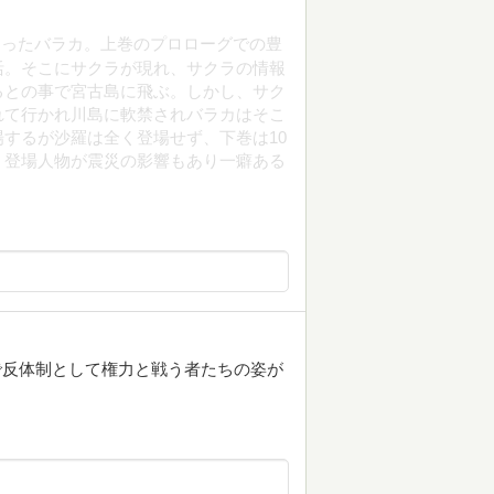
なったバラカ。上巻のプロローグでの豊
活。そこにサクラが現れ、サクラの情報
るとの事で宮古島に飛ぶ。しかし、サク
れて行かれ川島に軟禁されバラカはそこ
するが沙羅は全く登場せず、下巻は10
。登場人物が震災の影響もあり一癖ある
中で反体制として権力と戦う者たちの姿が