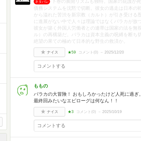
下巻の展開リズムも独特。国家の庇護が
ネタバレ
債務システムを沈黙で切断。彼女の逃走は日本の
から溢れた苦渋を新宗教（カルト）が引き受ける
に進展がない中で人々は理論ではなくバラカが放
彼女が築く外国人労働者との連帯は国家の法を無
ル）の再構築だ。バラカは資本主義の呪縛を断ち
絶望の果ての極めて日本的な野生の救済か。
ナイス
★59
コメント(
0
)
2025/12/20
ももの
バラカの大冒険！ おもしろかったけど人死に過ぎ
最終回みたいなエピローグは何なん！！
ナイス
★3
コメント(
0
)
2025/10/19