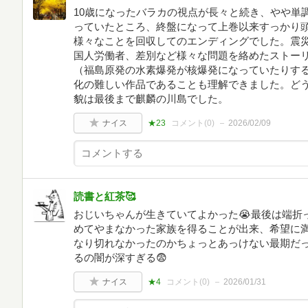
10歳になったバラカの視点が長々と続き、やや単
っていたところ、終盤になって上巻以来すっかり
様々なことを回収してのエンディングでした。震
国人労働者、差別など様々な問題を絡めたストー
（福島原発の水素爆発が核爆発になっていたりす
化の難しい作品であることも理解できました。ど
貌は最後まで麒麟の川島でした。
ナイス
★23
コメント(
0
)
2026/02/09
読書と紅茶🥰
おじいちゃんが生きていてよかった😭最後は端折
めてやまなかった家族を得ることが出来、希望に
なり切れなかったのかちょっとあっけない最期だ
るの闇が深すぎる😨
ナイス
★4
コメント(
0
)
2026/01/31