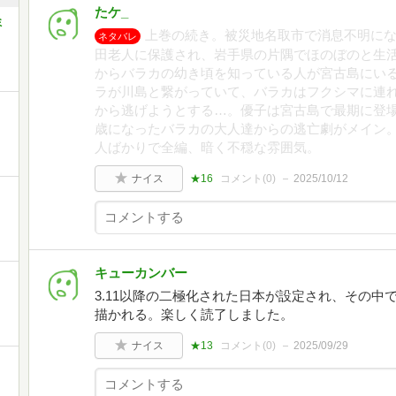
たケ_
ミ
上巻の続き。被災地名取市で消息不明に
ネタバレ
田老人に保護され、岩手県の片隅でほのぼのと生
からバラカの幼き頃を知っている人が宮古島にい
ラが川島と繋がっていて、バラカはフクシマに連
から逃げようとする…。優子は宮古島で最期に登場
歳になったバラカの大人達からの逃亡劇がメイン
人ばかりで全編、暗く不穏な雰囲気。
ナイス
★16
コメント(
0
)
2025/10/12
キューカンバー
3.11以降の二極化された日本が設定され、その
描かれる。楽しく読了しました。
ナイス
★13
コメント(
0
)
2025/09/29