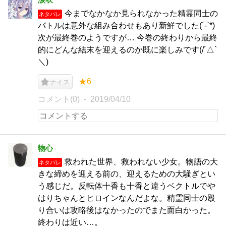
今までなかなか見られなかった精霊同士の
ネタバレ
バトルは意外な組み合わせもあり新鮮でした(´-`*)
次が最終巻のようですが… 今巻の終わりから最終
的にどんな結末を迎えるのか既に楽しみです(/´△`
＼)
★6
ナイス
コメント(0)
2019/04/10
物心
救われた世界、救われない少女。物語の大
ネタバレ
きな締めを迎える前の、迎えるための大騒ぎとい
う感じだ。反転体十香も十香と違うベクトルでや
はりちゃんとヒロインなんだよな。精霊同士の殴
り合いは攻略後はなかったのでまた面白かった。
終わりは近い…。