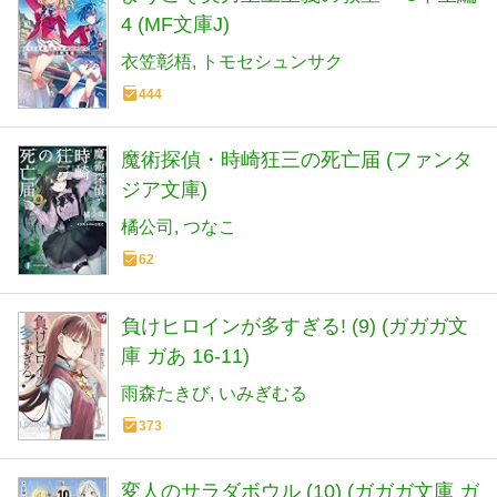
4 (MF文庫J)
衣笠彰梧
トモセシュンサク
444
魔術探偵・時崎狂三の死亡届 (ファンタ
ジア文庫)
橘公司
つなこ
62
負けヒロインが多すぎる! (9) (ガガガ文
庫 ガあ 16-11)
雨森たきび
いみぎむる
373
変人のサラダボウル (10) (ガガガ文庫 ガ