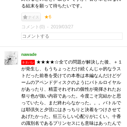
る結末を願って待ちたいです。
★6
ナイス
コメント(0)
2019/03/27
nawade
★★★★☆全ての問題が解決した後、＋１
ネタバレ
が発生し、もうちょっとだけ続くんじゃ的なラス
トだった前巻を受けての本巻は本編なんだけどゲ
ームのアペンドディスクのようにバトルロイヤル
があったり、精霊それぞれの個性が発揮されたお
祭り色が強い内容であった。今度こそ完結かと思
っていたら、まだ終わらなかった。。。バトルで
は耶倶矢と夕弦にはきっちりと決着をつけさせて
あげたかった。狂三らしい心配りがにくい。十香
の識別名であるプリンセスにも意味はあったんで