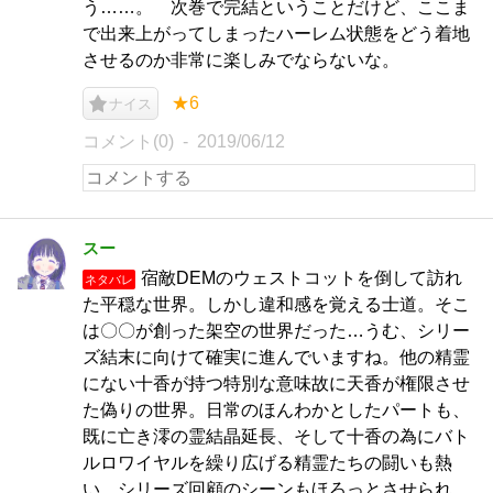
う……。 次巻で完結ということだけど、ここま
で出来上がってしまったハーレム状態をどう着地
させるのか非常に楽しみでならないな。
★6
ナイス
コメント(0)
2019/06/12
スー
宿敵DEMのウェストコットを倒して訪れ
ネタバレ
た平穏な世界。しかし違和感を覚える士道。そこ
は〇〇が創った架空の世界だった…うむ、シリー
ズ結末に向けて確実に進んでいますね。他の精霊
にない十香が持つ特別な意味故に天香が権限させ
た偽りの世界。日常のほんわかとしたパートも、
既に亡き澪の霊結晶延長、そして十香の為にバト
ルロワイヤルを繰り広げる精霊たちの闘いも熱
い。シリーズ回顧のシーンもほろっとさせられ