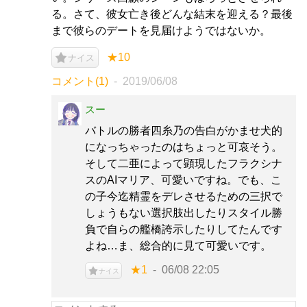
る。さて、彼女亡き後どんな結末を迎える？最後
まで彼らのデートを見届けようではないか。
★10
ナイス
コメント(1)
2019/06/08
スー
バトルの勝者四糸乃の告白がかませ犬的
になっちゃったのはちょっと可哀そう。
そして二亜によって顕現したフラクシナ
スのAIマリア、可愛いですね。でも、こ
の子今迄精霊をデレさせるための三択で
しょうもない選択肢出したりスタイル勝
負で自らの艦橋誇示したりしてたんです
よね…ま、総合的に見て可愛いです。
★1
06/08 22:05
ナイス