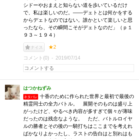
シドーやおまえと知らない道を歩いているだけ
で、私は楽しいのだ。――デェトとは何かをする
からデェトなのではない。誰かといて楽しいと思
ったなら、その瞬間こそがデェトなのだ」（ｐ１
９３～１９４）
★2
ナイス
コメント(0)
2019/07/14
はつかねずみ
十香のために作られた世界と最初で最後の
ネタバレ
精霊同士の全力バトル。 展開そのものは盛り上
がったけど、やるべき内容が多すぎて個々が薄味
だったのは残念なような。 ただ、バトルロイヤ
ルの勝者とその後の一騎打ちはここまでを考えれ
ばかなりよかったし、ラストの告白はと別れはも