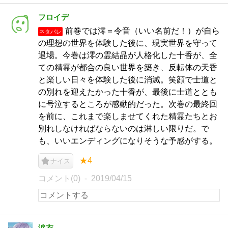
フロイデ
前巻では澪＝令音（いい名前だ！）が自ら
ネタバレ
の理想の世界を体験した後に、現実世界を守って
退場。今巻は澪の霊結晶が人格化した十香が、全
ての精霊が都合の良い世界を築き、反転体の天香
と楽しい日々を体験した後に消滅。笑顔で士道と
の別れを迎えたかった十香が、最後に士道ととも
に号泣するところが感動的だった。次巻の最終回
を前に、これまで楽しませてくれた精霊たちとお
別れしなければならないのは淋しい限りだ。で
も、いいエンディングになりそうな予感がする。
★4
ナイス
コメント(0)
2019/04/15
涙衣