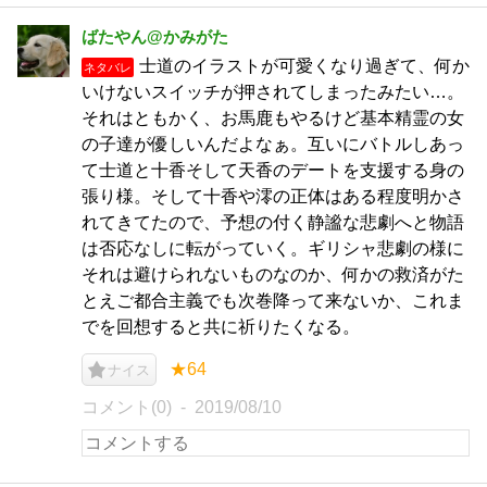
ばたやん@かみがた
士道のイラストが可愛くなり過ぎて、何か
ネタバレ
いけないスイッチが押されてしまったみたい…。
それはともかく、お馬鹿もやるけど基本精霊の女
の子達が優しいんだよなぁ。互いにバトルしあっ
て士道と十香そして天香のデートを支援する身の
張り様。そして十香や澪の正体はある程度明かさ
れてきてたので、予想の付く静謐な悲劇へと物語
は否応なしに転がっていく。ギリシャ悲劇の様に
それは避けられないものなのか、何かの救済がた
とえご都合主義でも次巻降って来ないか、これま
でを回想すると共に祈りたくなる。
★64
ナイス
コメント(0)
2019/08/10