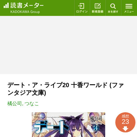
ログイン
新規登録
本を探
デート・ア・ライブ20 十香ワールド (ファ
ンタジア文庫)
橘公司
,
つなこ
感想
23