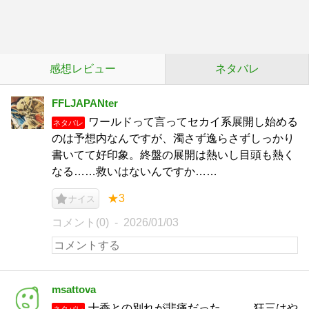
感想レビュー
ネタバレ
FFLJAPANter
ワールドって言ってセカイ系展開し始める
ネタバレ
のは予想内なんですが、濁さず逸らさずしっかり
書いてて好印象。終盤の展開は熱いし目頭も熱く
なる……救いはないんですか……
★3
ナイス
コメント(0)
2026/01/03
msattova
十香との別れが悲痛だった……。狂三はや
ネタバレ