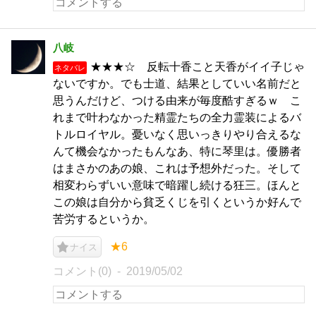
八岐
★★★☆ 反転十香こと天香がイイ子じゃ
ネタバレ
ないですか。でも士道、結果としていい名前だと
思うんだけど、つける由来が毎度酷すぎるｗ こ
れまで叶わなかった精霊たちの全力霊装によるバ
トルロイヤル。憂いなく思いっきりやり合えるな
んて機会なかったもんなあ、特に琴里は。優勝者
はまさかのあの娘、これは予想外だった。そして
相変わらずいい意味で暗躍し続ける狂三。ほんと
この娘は自分から貧乏くじを引くというか好んで
苦労するというか。
★6
ナイス
コメント(0)
2019/05/02