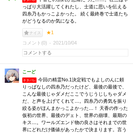
っぱり大活躍してくれたし、士道に思いを伝える
四糸乃もかっこよかった。 続く最終巻で士道たち
がどうなるのか気になる。
★1
ナイス
コメント(0)
2021/10/04
こーど
今回の精霊No.1決定戦でもよしのんに頼
ネタバレ
りっぱなしの四糸乃だったけど、最後の最後で、
こんな最後じゃダメだここでうじうじしちゃダメ
だ、と声を上げてくれて…。四糸乃の勇気を振り
絞る姿がほんまかっこよかった…！ 天香の作った
仮初の世界、最後のデェト、世界の崩壊、最期の
キス…。ワールズエンド物の良さはそれまでの世
界にどれだけ価値があったかで決まります。言う