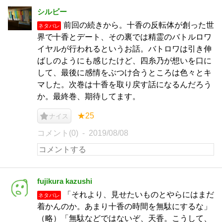
シルビー
前回の続きから。十香の反転体が創った世
ネタバレ
界で十香とデート、その裏では精霊のバトルロワ
イヤルが行われるというお話。バトロワは引き伸
ばしのようにも感じたけど、四糸乃が想いを口に
して、最後に感情をぶつけ合うところは色々とキ
マした。次巻は十香を取り戻す話になるんだろう
か。最終巻、期待してます。
★25
ナイス
コメント(0)
2019/08/08
fujikura kazushi
「それより、見せたいものとやらにはまだ
ネタバレ
着かんのか。あまり十香の時間を無駄にするな」
（略）「無駄などではないぞ、天香。こうして、