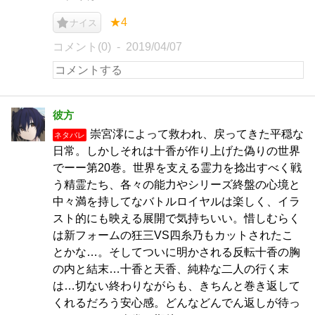
★4
ナイス
コメント(0)
2019/04/07
彼方
崇宮澪によって救われ、戻ってきた平穏な
ネタバレ
日常。しかしそれは十香が作り上げた偽りの世界
でーー第20巻。世界を支える霊力を捻出すべく戦
う精霊たち、各々の能力やシリーズ終盤の心境と
中々満を持してなバトルロイヤルは楽しく、イラ
スト的にも映える展開で気持ちいい。惜しむらく
は新フォームの狂三VS四糸乃もカットされたこ
とかな…。そしてついに明かされる反転十香の胸
の内と結末…十香と天香、純粋な二人の行く末
は…切ない終わりながらも、きちんと巻き返して
くれるだろう安心感。どんなどんでん返しが待っ