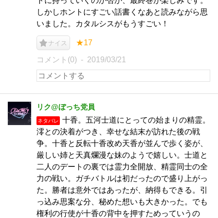
ドに持っていくのか否か、最終巻が楽しみです。
しかしホントにすごい話書くなあと読みながら思
いました。カタルシスがもうすごい！
★17
ナイス
コメント(0)
2019/03/21
リク@ぼっち党員
十香。五河士道にとっての始まりの精霊。
ネタバレ
澪との決着がつき、幸せな結末が訪れた後の戦
争。十香と反転十香改め天香が並んで歩く姿が、
厳しい姉と天真爛漫な妹のようで嬉しい。士道と
二人のデートの裏では霊力全開放、精霊同士の全
力の戦い。ガチバトルは初だったので盛り上がっ
た。勝者は意外ではあったが、納得もできる。引
っ込み思案な分、秘めた想いも大きかった。でも
権利の行使が十香の背中を押すためっていうの