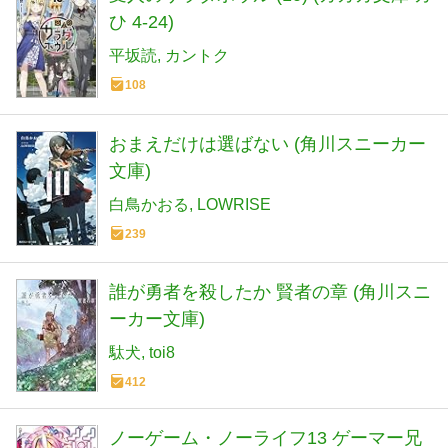
ひ 4-24)
平坂読
カントク
108
おまえだけは選ばない (角川スニーカー
文庫)
白鳥かおる
LOWRISE
239
誰が勇者を殺したか 賢者の章 (角川スニ
ーカー文庫)
駄犬
toi8
412
ノーゲーム・ノーライフ13 ゲーマー兄