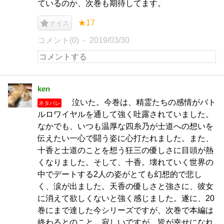
ているのか、次巻も期待してます。
★17
ナイス
コメント(0)
2019/03/30
ken
泣いた。今巻は、精霊たちの感情がバト
ネタバレ
ルロワイヤルを通して強く吐露されていました。
なかでも、いつも温厚な四糸乃が士道への想いを
伝えたい一心で闘う姿に心打たれました。また、
十香と士道のことを想う狂三の優しさに目頭が熱
くなりました。そして、十香。壊れていく世界の
中でデートする2人の姿がとても幻想的で悲し
く、涙が出ました。天香の優しさと強さに、彼女
に消えて欲しくないと強く感じました。遂に、20
巻にまで達した今シリーズですが、次巻で本編は
終わるとのこと。寂しいですが、皆が幸せになれ