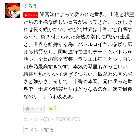
くろう
崇宮澪によって救われた世界。士道と精霊
ネタバレ
たちの平穏な優しい日常が戻ってきた。しかしそ
れは長く続かない。やがて世界は十香ごと自壊す
る･･･。突き付けられた突然の別れに戸惑う士道
と、世界を維持する為にバトルロイヤルを繰り広
げる精霊たち。同時進行で進むデートとバトルが
熱い。全員の完全霊装、ラジエル狂三とシリヨン
四糸乃最高すぎです。本気の琴里もかっこいい。
精霊たちがいい子過ぎてつらい。四糸乃の真の強
さと強かさ。そして、十香の本音。元に戻った世
界で、士道や精霊たちはどうなるのか。次で最後
なのかー。うわあああ。
★6
ナイス
コメント(0)
2020/01/30