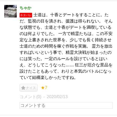
ちゃか
士道は、十香とデートをすることに。た
ネタバレ
だ、監視の目を潰され、援護は得られない。 そん
な状態でも、士道と十香がデートを満喫している
のは何よりでした。 一方で精霊たちは、この不安
定な上書きされた世界を、少しでも長く持続させ
士道のための時間を稼ぐ作戦を実施。 霊力を放出
すればいいという事で、精霊大決戦が始まったの
には笑った。一定のルールを設けているとはい
え、どうしてこうなった…… 狂三が厄介な景品を
設けたこともあって、わりと本気のバトルになっ
ていて結構楽しかったですね。
★7
ナイス
コメント(0)
2020/02/13