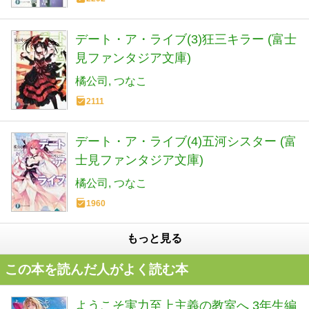
デート・ア・ライブ(3)狂三キラー (富士
見ファンタジア文庫)
橘公司
つなこ
2111
デート・ア・ライブ(4)五河シスター (富
士見ファンタジア文庫)
橘公司
つなこ
1960
もっと見る
この本を読んだ人がよく読む本
ようこそ実力至上主義の教室へ 3年生編