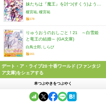
妹たちは『魔王』を討つ(すくう)ようで
す (MF文庫J)
榎宮祐
榎宮祐
178
りゅうおうのおしごと！21 ～白雪姫
と竜王の結婚～ (GA文庫)
白鳥士郎
しらび
161
デート・ア・ライブ20 十香ワールド (ファンタジ
ア文庫)をシェアする
本つぶやきをつぶやく