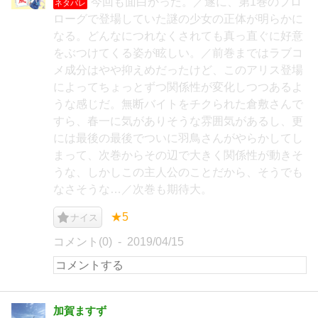
今回も面白かった。／遂に、第1巻のプロ
ネタバレ
ローグで登場していた謎の少女の正体が明らかに
なる。どんなにつれなくされても真っ直ぐに好意
をぶつけてくる姿が眩しい。／前巻まではラブコ
メ成分はやや抑えめだったけど、このアリス登場
によってちょっとずつ関係性が変化しつつあるよ
うな感じだ。無断バイトをチクられた倉敷さんで
すら、春一に気がありそうな雰囲気があるし、更
には最後の最後でついに羽鳥さんがやらかしてし
まって、次巻からその辺で大きく関係性が動きそ
うな、しかしこの主人公のことだから、そうでも
なさそうな…／次巻も期待大。
★5
ナイス
コメント(0)
2019/04/15
加賀ますず