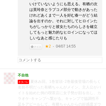
いけていないようにも思える。有栖の次
は英玲奈とラブコメ部分で動きがあった
けれどあくまで一人を好む春一がどう結
論を出すのか。それに対してヒロインた
ちがしっかりと彼女たちのらしさを確立
してもっと魅力的なヒロインになってほ
しいなあと感じたりも
★2
04/07 14:55
ナイス
不自他
夏休み回。1巻冒頭･2巻最後登場の長らく
ネタバレ
名前不明だった有栖ちゃんがメイン。主人公がバ
イトを始めた例の喫茶店に女子勢が顔を出し、カ
ラオケ･キャンプへ繋がる。キャンプで協調性不
足をアピールして、有栖ちゃんからの好感度ダウ