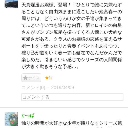
天真爛漫お嬢様、登場！！ひとりで誰に気兼ねす
ることもなく自由気ままに過ごしたい姫宮春一の
周りには、どういうわけか女の子達が集まってき
て…といういつも通りな内容。新ヒロインの白星
さんがブンブン尻尾を振ってくる人懐こい犬的な
可愛さがある。クラスのお嬢様の恋路を支えるサ
ポートを手伝ったりと青春イベントもありつつ、
確り己が道をいく春一節も健在でなんだかんだで
楽しめた。引きもいい感じでシリーズの人間関係
が大きく動きそうな予感…。
★5
ナイス
コメント(0)
2019/04/09
かっぱ
独りの時間が大好きな少年が織りなすシリーズ第