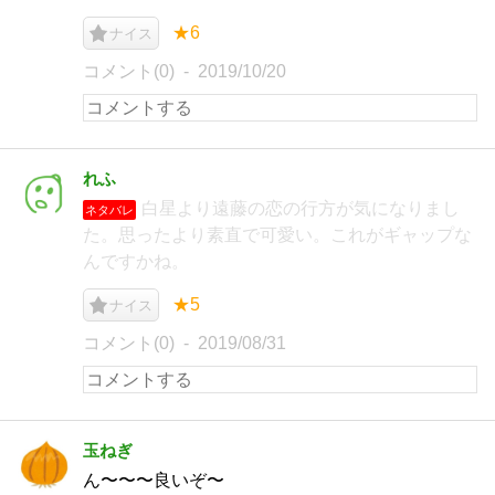
★6
ナイス
コメント(0)
2019/10/20
れふ
白星より遠藤の恋の行方が気になりまし
ネタバレ
た。思ったより素直で可愛い。これがギャップな
んですかね。
★5
ナイス
コメント(0)
2019/08/31
玉ねぎ
ん〜〜〜良いぞ〜