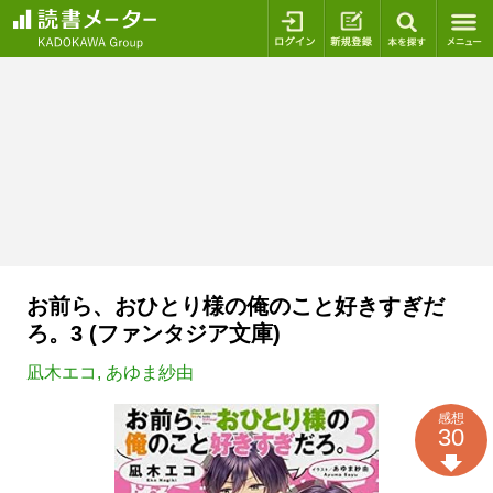
ログイン
新規登録
本を探
お前ら、おひとり様の俺のこと好きすぎだ
ろ。3 (ファンタジア文庫)
凪木エコ
,
あゆま紗由
感想
30