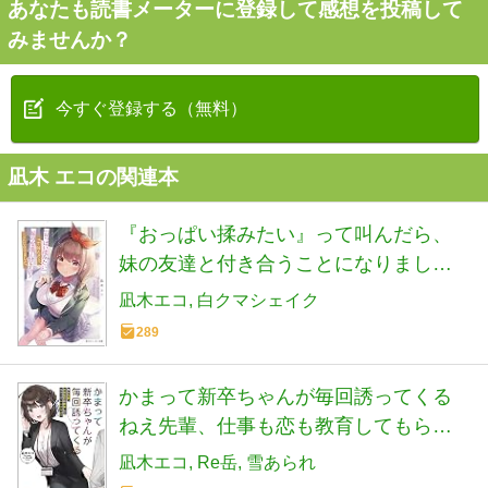
あなたも読書メーターに登録して感想を投稿して
みませんか？
今すぐ登録する（無料）
凪木 エコの関連本
『おっぱい揉みたい』って叫んだら、
妹の友達と付き合うことになりまし
た。 (角川スニーカー文庫)
凪木エコ
白クマシェイク
289
かまって新卒ちゃんが毎回誘ってくる
ねえ先輩、仕事も恋も教育してもらっ
ていいですか? (ファンタジア文庫)
凪木エコ
Re岳
雪あられ