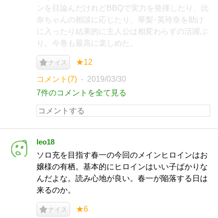
ンを目論んだけれどBBQで実力を発揮したり、比
奈ちゃんの相談に応じたり、華梨･英玲奈を助け
に入ったり結果的に主人公は相変わらずの活躍ぶ
り。今巻も最高に楽しめた。
★12
ナイス
コメント(7)
2019/03/30
7件のコメントを全て見る
leo18
ソロ充を目指す春一の今回のメインヒロインはお
嬢様の有栖。基本的にヒロインはいい子ばかりな
んだよな。読み心地が良い。春一が陥落する日は
来るのか。
★6
ナイス