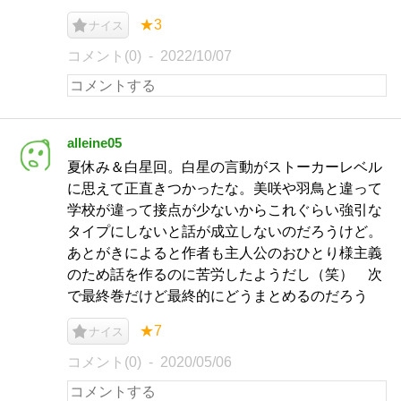
★3
ナイス
コメント(0)
2022/10/07
alleine05
夏休み＆白星回。白星の言動がストーカーレベル
に思えて正直きつかったな。美咲や羽鳥と違って
学校が違って接点が少ないからこれぐらい強引な
タイプにしないと話が成立しないのだろうけど。
あとがきによると作者も主人公のおひとり様主義
のため話を作るのに苦労したようだし（笑） 次
で最終巻だけど最終的にどうまとめるのだろう
★7
ナイス
コメント(0)
2020/05/06