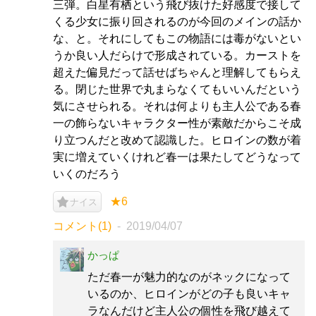
三弾。白星有栖という飛び抜けた好感度で接して
くる少女に振り回されるのが今回のメインの話か
な、と。それにしてもこの物語には毒がないとい
うか良い人だらけで形成されている。カーストを
超えた偏見だって話せばちゃんと理解してもらえ
る。閉じた世界で丸まらなくてもいいんだという
気にさせられる。それは何よりも主人公である春
一の飾らないキャラクター性が素敵だからこそ成
り立つんだと改めて認識した。ヒロインの数が着
実に増えていくけれど春一は果たしてどうなって
いくのだろう
★6
ナイス
コメント(1)
2019/04/07
かっぱ
ただ春一が魅力的なのがネックになって
いるのか、ヒロインがどの子も良いキャ
ラなんだけど主人公の個性を飛び越えて