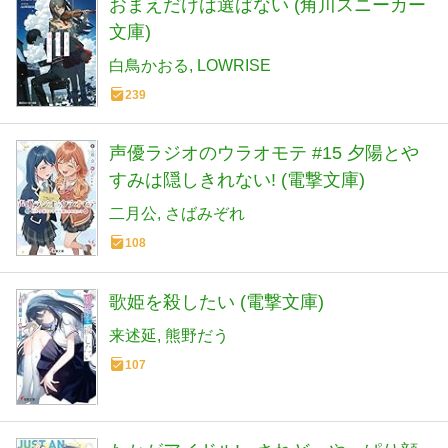
おまえだけは選ばない (角川スニーカー
文庫)
白鳥かおる
LOWRISE
239
声優ラジオのウラオモテ #15 夕陽とや
すみは隠しきれない! (電撃文庫)
二月公
さばみぞれ
108
歌姫を殺したい (電撃文庫)
来述延
熊野だう
107