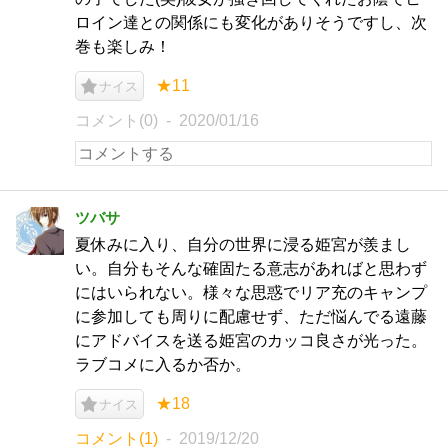
ロイン達との関係にも変化がありそうですし、次
巻も楽しみ！
★11
ナイス
コメント(0)
2020/01/16
ツバサ
夏休みに入り、自分の世界に浸る姫宮が羨まし
い。自分もそんな確固たる意志があればと思わず
にはいられない。様々な思惑でリア充のキャンプ
に参加しても周りに配慮せず、ただ悩んでる遠藤
にアドバイスを送る姫宮のカッコ良さが光った。
ラブコメに入るか否か。
★18
ナイス
コメント(1)
2019/12/20