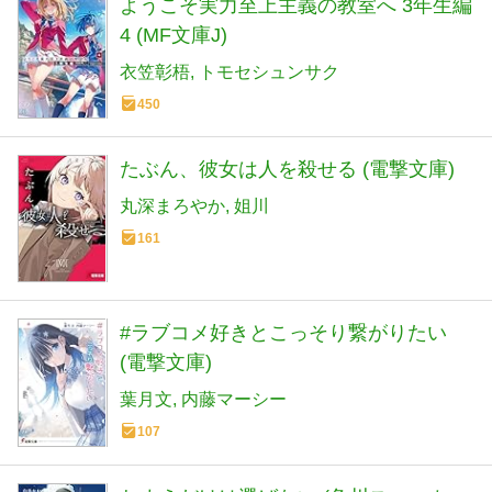
ようこそ実力至上主義の教室へ 3年生編
4 (MF文庫J)
衣笠彰梧
トモセシュンサク
450
たぶん、彼女は人を殺せる (電撃文庫)
丸深まろやか
姐川
161
#ラブコメ好きとこっそり繋がりたい
(電撃文庫)
葉月文
内藤マーシー
107