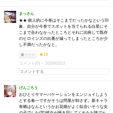
まっさん
★★ 個人的に今巻はそこまでだったかなという印
象。自分が今巻でスポットを当てられる白星にそ
こまで合わなかったところとそれに比例して既存
のヒロインズの出番が減ってしまったところが少
し不満だったかなと。
★18
ナイス
コメント(0)
2020/02/22
げんごろう
おひとりサマーバケーションをエンジョイしよう
とする春一ですがそうは問屋が卸さず。新キャラ
有栖はなんというかお花畑がよく似合いそうな女
の子でした(笑)彼女が掻き回してくれたお陰でヒ