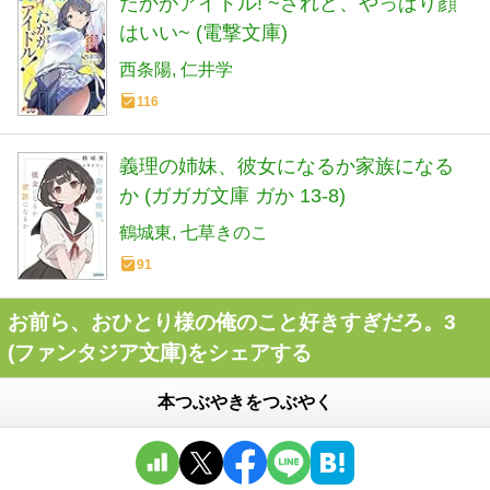
たかがアイドル! ~されど、やっぱり顔
はいい~ (電撃文庫)
西条陽
仁井学
116
義理の姉妹、彼女になるか家族になる
か (ガガガ文庫 ガか 13-8)
鶴城東
七草きのこ
91
お前ら、おひとり様の俺のこと好きすぎだろ。3
(ファンタジア文庫)をシェアする
本つぶやきをつぶやく