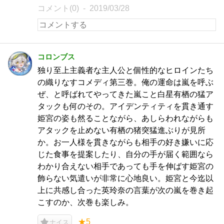
コメント(0)
2019/03/28
コロンブス
独り至上主義者な主人公と個性的なヒロインたち
の織りなすコメディ第三巻。俺の運命は嵐を呼ぶ
ぜ、と呼ばれてやってきた嵐こと白星有栖の猛ア
タックも何のその。アイデンティティを貫き通す
姫宮の姿も然ることながら、あしらわれながらも
アタックを止めない有栖の猪突猛進ぶりが見所
か。お一人様を貫きながらも相手の好き嫌いに応
じた食事を提案したり、自分の手が届く範囲なら
わかり合えない相手であっても手を伸ばす姫宮の
飾らない気遣いが非常に心地良い。姫宮と今迄以
上に共感し合った英玲奈の言葉が次の嵐を巻き起
こすのか、次巻も楽しみ。
★5
ナイス