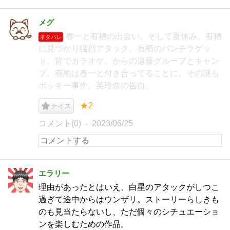
メグ
春一と有栖の出会い。そして夏休み。有栖
ネタバレ
に見つかり猛烈アタック。有栖のパンチラゲッ
ト。皆でカラオケ。からの遠藤グループとキャン
プ。有栖は春一と付き合ってることに。その謎も
ポッキー事件。英玲奈の告白。
★2
ナイス
コメント(0)
2023/06/25
エラリー
理由があったとはいえ、白星のアタックがしつこ
過ぎて途中からはウンザリ。ストーリーらしきも
のも見当たらないし、ただ個々のシチュエーショ
ンを楽しむための作品。