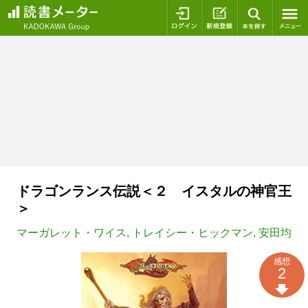
ログイン
新規登録
本を探
ドラゴンランス伝説＜２ イスタルの神官王
＞
マーガレット・ワイス
,
トレイシー・ヒックマン
,
安田均
感想
2