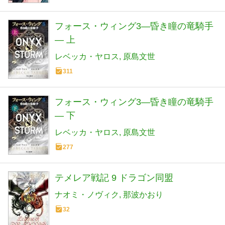
フォース・ウィング3―昏き瞳の竜騎手
― 上
レベッカ・ヤロス
原島文世
311
フォース・ウィング3―昏き瞳の竜騎手
― 下
レベッカ・ヤロス
原島文世
277
テメレア戦記 9 ドラゴン同盟
ナオミ・ノヴィク
那波かおり
32