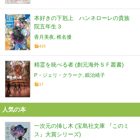
本好きの下剋上 ハンネローレの貴族
院五年生３
香月美夜
椎名優
415
精霊を統べる者 (創元海外ＳＦ叢書)
P・ジェリ・クラーク
鍛治靖子
17
人気の本
一次元の挿し木 (宝島社文庫 『このミ
ス』大賞シリーズ)