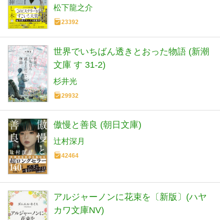
松下龍之介
23392
世界でいちばん透きとおった物語 (新潮
文庫 す 31-2)
杉井光
29932
傲慢と善良 (朝日文庫)
辻村深月
42464
アルジャーノンに花束を〔新版〕(ハヤ
カワ文庫NV)