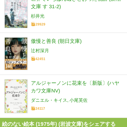
文庫 す 31-2)
杉井光
29929
傲慢と善良 (朝日文庫)
辻村深月
42451
アルジャーノンに花束を〔新版〕(ハヤ
カワ文庫NV)
ダニエル・キイス
小尾芙佐
24117
絵のない絵本 (1975年) (岩波文庫)をシェアする