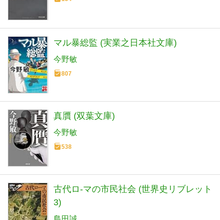
マル暴総監 (実業之日本社文庫)
今野敏
807
真贋 (双葉文庫)
今野敏
538
古代ロ-マの市民社会 (世界史リブレット
3)
島田誠