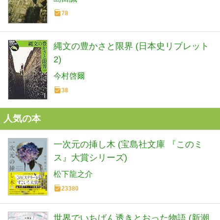
78
縄文の豊かさと限界 (日本史リブレット
2)
今村啓爾
38
人気の本
一次元の挿し木 (宝島社文庫 『このミ
ス』大賞シリーズ)
松下龍之介
23380
世界でいちばん透きとおった物語 (新潮