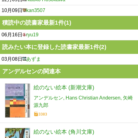
10月09日
kan3507
積読中の読書家最新1件(1)
06月16日
ryu19
読みたい本に登録した読書家最新1件(2)
03月08日
あずま
アンデルセンの関連本
絵のない絵本 (新潮文庫)
アンデルセン
Hans Christian Andersen
矢崎
源九郎
3383
絵のない絵本 (角川文庫)