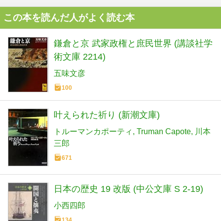
この本を読んだ人がよく読む本
鎌倉と京 武家政権と庶民世界 (講談社学
術文庫 2214)
五味文彦
100
叶えられた祈り (新潮文庫)
トルーマンカポーティ
Truman Capote
川本
三郎
671
日本の歴史 19 改版 (中公文庫 S 2-19)
小西四郎
134