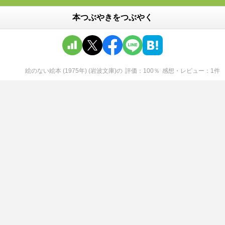
本つぶやきをつぶやく
絵のない絵本 (1975年) (岩波文庫)
の
評価
100
％
感想・レビュー
1
件