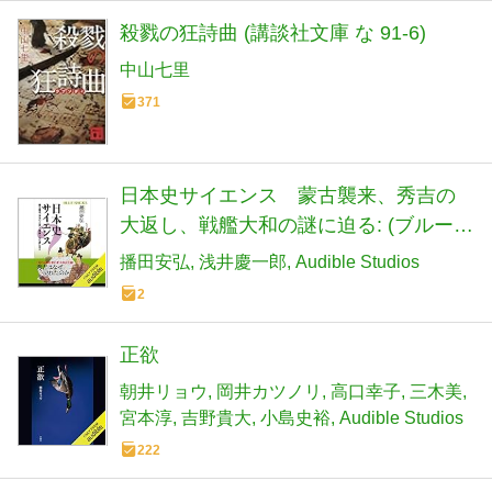
殺戮の狂詩曲 (講談社文庫 な 91-6)
中山七里
371
日本史サイエンス 蒙古襲来、秀吉の
大返し、戦艦大和の謎に迫る: (ブルーバ
ックス)
播田安弘
浅井慶一郎
Audible Studios
2
正欲
朝井リョウ
岡井カツノリ
高口幸子
三木美
宮本淳
吉野貴大
小島史裕
Audible Studios
222