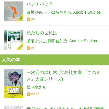
ハンチバック
市川沙央
くわばらあきら
Audible Studios
154
私たちの世代は
瀬尾まいこ
岡田佐知恵
Audible Studios
69
人気の本
一次元の挿し木 (宝島社文庫 『このミ
ス』大賞シリーズ)
松下龍之介
23377