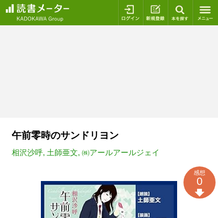
ログイン
新規登録
本を探
午前零時のサンドリヨン
相沢沙呼
,
土師亜文
,
㈱アールアールジェイ
感想
0