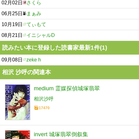
02月02日
さくら
06月25日
まぁみ
10月19日
てぃもて
08月21日
イニシャルD
読みたい本に登録した読書家最新1件(1)
09月08日
zeke h
相沢 沙呼の関連本
medium 霊媒探偵城塚翡翠
相沢沙呼
17470
invert 城塚翡翠倒叙集