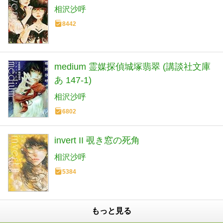
相沢沙呼
8442
medium 霊媒探偵城塚翡翠 (講談社文庫
あ 147-1)
相沢沙呼
6802
invert II 覗き窓の死角
相沢沙呼
5384
もっと見る