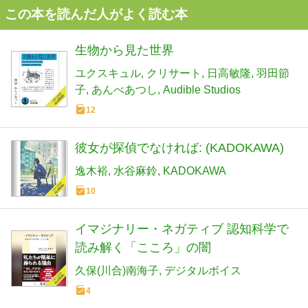
この本を読んだ人がよく読む本
生物から見た世界
ユクスキュル
クリサート
日高敏隆
羽田節
子
あんべあつし
Audible Studios
12
彼女が探偵でなければ: (KADOKAWA)
逸木裕
水谷麻鈴
KADOKAWA
10
イマジナリー・ネガティブ 認知科学で
読み解く「こころ」の闇
久保(川合)南海子
デジタルボイス
4