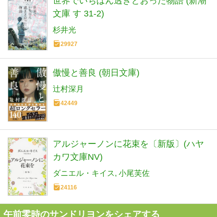
世界でいちばん透きとおった物語 (新潮
文庫 す 31-2)
杉井光
29927
傲慢と善良 (朝日文庫)
辻村深月
42449
アルジャーノンに花束を〔新版〕(ハヤ
カワ文庫NV)
ダニエル・キイス
小尾芙佐
24116
午前零時のサンドリヨンをシェアする