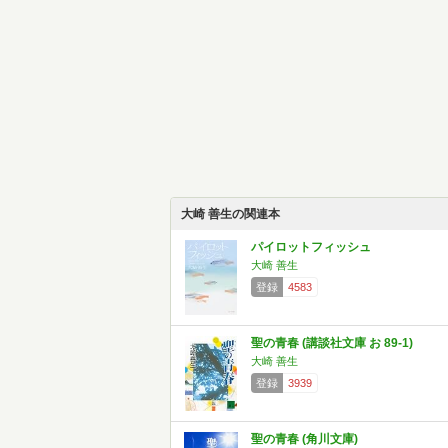
大崎 善生の関連本
パイロットフィッシュ
大崎 善生
登録
4583
聖の青春 (講談社文庫 お 89-1)
大崎 善生
登録
3939
聖の青春 (角川文庫)