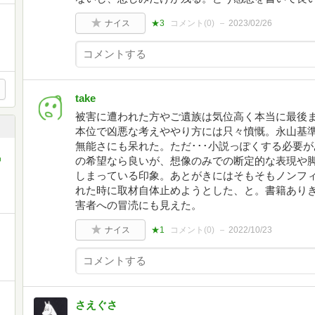
ナイス
★3
コメント(
0
)
2023/02/26
take
被害に遭われた方やご遺族は気位高く本当に最後
本位で凶悪な考えややり方には只々憤慨。永山基
無能さにも呆れた。ただ･･･小説っぽくする必要が
の希望なら良いが、想像のみでの断定的な表現や
中
しまっている印象。あとがきにはそもそもノンフ
れた時に取材自体止めようとした、と。書籍あり
害者への冒涜にも見えた。
ナイス
★1
コメント(
0
)
2022/10/23
さえぐさ