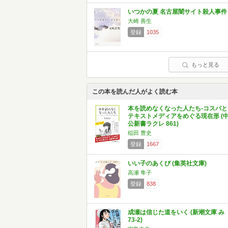
いつかの夏 名古屋闇サイト殺人事件
大崎 善生
登録
1035
もっと見る
この本を読んだ人がよく読む本
本を読めなくなった人たち-コスパと
テキストメディアをめぐる現在形 (
公新書ラクレ 861)
稲田 豊史
登録
1667
いい子のあくび (集英社文庫)
高瀬 隼子
登録
838
成瀬は信じた道をいく (新潮文庫 み
73-2)