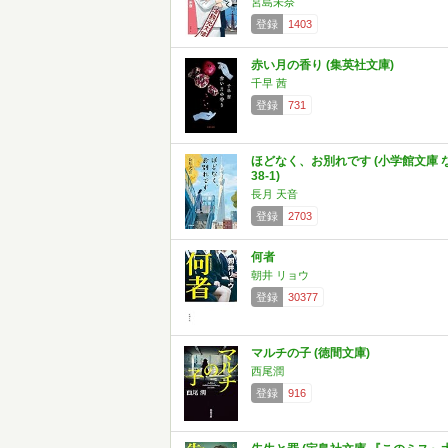
宮島未奈
登録
1403
赤い月の香り (集英社文庫)
千早 茜
登録
731
ほどなく、お別れです (小学館文庫 
38-1)
長月 天音
登録
2703
何者
朝井 リョウ
登録
30377
マルチの子 (徳間文庫)
西尾潤
登録
916