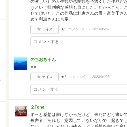
の激しい）の人生観や恋愛観を色濃くした作品だ
うという批判的な感想も目にした。だからこそ、
せて頂いた。この作品は利恵さんの母・富美子さ
めて利恵さんに合掌。
ナイス
★5
コメント(
0
)
2023/05/07
のちおちゃん
⭐️⭐️
ナイス
★2
コメント(
0
)
2023/04/05
ん
２Tone
ずっと感想は書けなかったけど、未だにどう書い
被害者、それも、意図していないなかで、起きて
ないし、悲しみだけが残る。どう感想を書いて良