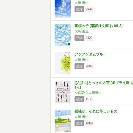
大崎 善生
登録
2944
将棋の子 (講談社文庫 お 89-2)
大崎 善生
登録
2421
アジアンタムブルー
大崎 善生
登録
2085
([ん]1-1)とっさの方言 (ポプラ文庫 
1-1)
小路幸也,大崎善生
登録
1138
孤独か、それに等しいもの
大崎 善生
登録
1068