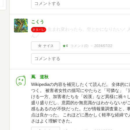
こくう
生まれ変わったら、空とかになりたい／ 
ネタバレ
ん／
ナイス
★4
コメント(
0
)
2024/07/22
蔦 道秋
Wikipediaの内容を補完したくて読んだ。 全
つく。 被害者女性の描写にやたらと「可憐な」「
ける一方、加害者たちを「凶漢」など異様に禍々
盛り盛りだし、意図的か無意識かはわからないが
感もあるのが不快だった。だが情報量調査量と、
点は良かった。 これほどに愚かしく軽率な経緯で
さはよく理解できた。