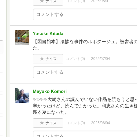
ナイス
コメント(
0
)
2026/05/01
Yusuke Kitada
【図書館本】凄惨な事件のルポタージュ。被害者
た。
ナイス
コメント(
0
)
2025/07/04
Mayuko Komori
✨✨✨✨大崎さんの読んでいない作品を読もうと思
辛かったけど、読んでよかった。利恵さんの生き
残る夏になった。
ナイス
コメント(
0
)
2025/06/04