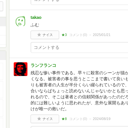
takao
ふむ
ナイス
★3
コメント(
0
)
2025/01/21
ランフランコ
残忍な惨い事件である。早々に殺害のシーンが描
くなる。被害者の事を思うとここまで書いて良い
りも被害者の人生が半分くらい綴られているので
合いならばちょっと読めないんじゃないかとも思
れるので、そこは著者との信頼関係があったのだ
的には難しいように思われたが、意外な展開もあ
けが唯一の救いだ。
ナイス
★8
コメント(
0
)
2024/08/19