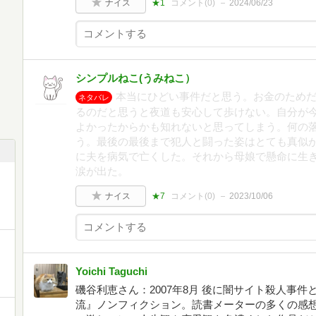
ナイス
★1
コメント(
0
)
2024/06/23
シンプルねこ(うみねこ）
本当にひどい事件だと思う。お金のため
ネタバレ
るのだと思うと夜道も安心して歩けない。自分が
よかったからかも知れないと思ってしまう。何の
う。最後の最後まで犯人と闘った姿はとても真似
に夫を病気で亡くした。それから母娘で懸命に生
涙が出た。
ナイス
★7
コメント(
0
)
2023/10/06
Yoichi Taguchi
磯谷利恵さん：2007年8月 後に闇サイト殺人事
流』ノンフィクション。読書メーターの多くの感