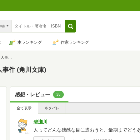
n和書
は
本ランキング
作家ランキング
川文庫)
事件 (角川文庫)
感想・レビュー
38
全て表示
ネタバレ
碧瀬川
人ってどんな残酷な目に遭おうと、最期までどう