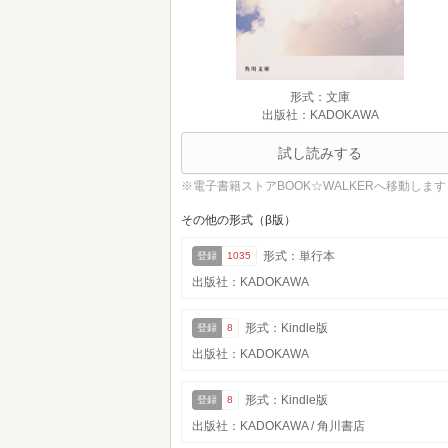
形式：文庫
出版社：KADOKAWA
試し読みする
※電子書籍ストアBOOK☆WALKERへ移動します
その他の形式（β版）
形式：単行本
登録
1035
出版社：KADOKAWA
形式：Kindle版
登録
8
出版社：KADOKAWA
形式：Kindle版
登録
8
出版社：KADOKAWA / 角川書店