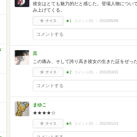
彼女はとても魅力的だと感じた。登場人物につい
み上げてくる。
ナイス
★1
コメント(
0
)
2022/05/08
な
旦
この痛み、そして誇り高き彼女の生きた証をぜっ
ナイス
★2
コメント(
0
)
2022/03/31
まゆこ
★★★★☆
ナイス
★6
コメント(
0
)
2022/01/13