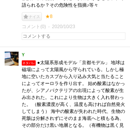
語られるか？その危険性を指摘♪等々
★8
ナイス
コメント(0)
2020/10/23
Y
●太陽系形成モデル「京都モデル」 地球は
ネタバレ
磁場によって太陽風から守られている。しかし極
地に空いたカスプから入り込み大気と当たること
によってオーロラを作り出す。 始め酸素はなかっ
たが、シアノバクテリアの出現によって酸素が生
み出された。これにより生物は大きく入れ替わっ
た。 （酸素濃度が高く、温度も高ければ自然発火
してしまう） 海中の酸素が失われた時代、生物の
死骸は分解されずにそのまま海底へと積もる為、
その部分だけ黒い地層となる。（有機物は黒く見