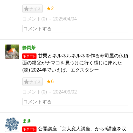
★2
ナイス
コメント(0)
2025/04/04
静岡茶
甘栗とネルネルネルネを作る寿司屋の仏頂
ネタバレ
面の親父がナマコを見つけに行く感じに痺れた
(謎) 2024年でいえば、エクスタシー
★6
ナイス
コメント(0)
2024/09/02
まき
公開講座「京大変人講座」から6講座を収
ネタバレ