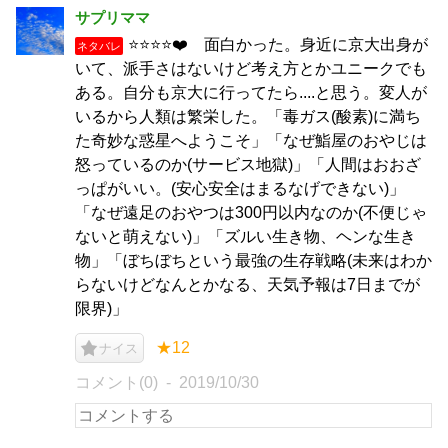
サプリママ
⭐⭐⭐⭐❤️ 面白かった。身近に京大出身が
ネタバレ
いて、派手さはないけど考え方とかユニークでも
ある。自分も京大に行ってたら....と思う。変人が
いるから人類は繁栄した。「毒ガス(酸素)に満ち
た奇妙な惑星へようこそ」「なぜ鮨屋のおやじは
怒っているのか(サービス地獄)」「人間はおおざ
っぱがいい。(安心安全はまるなげできない)」
「なぜ遠足のおやつは300円以内なのか(不便じゃ
ないと萌えない)」「ズルい生き物、ヘンな生き
物」「ぼちぼちという最強の生存戦略(未来はわか
らないけどなんとかなる、天気予報は7日までが
限界)」
★12
ナイス
コメント(0)
2019/10/30