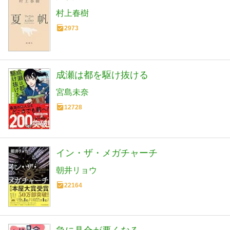
村上春樹
2973
成瀬は都を駆け抜ける
宮島未奈
12728
イン・ザ・メガチャーチ
朝井リョウ
22164