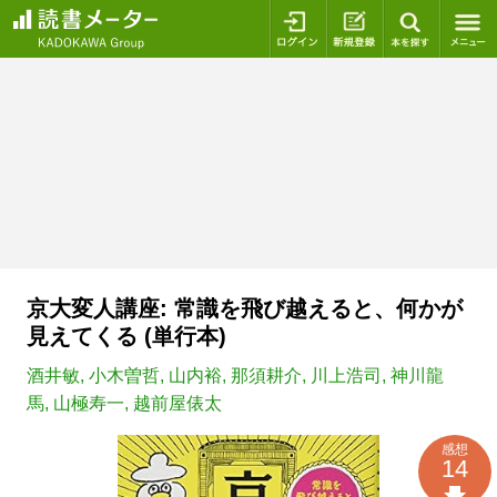
ログイン
新規登録
本を探
京大変人講座: 常識を飛び越えると、何かが
見えてくる (単行本)
酒井敏
,
小木曽哲
,
山内裕
,
那須耕介
,
川上浩司
,
神川龍
馬
,
山極寿一
,
越前屋俵太
感想
14