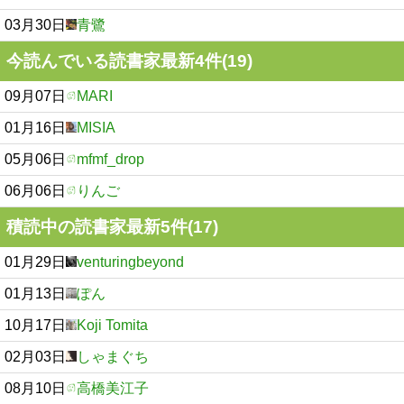
03月30日
青鷺
今読んでいる読書家最新4件(19)
09月07日
MARI
01月16日
MISIA
05月06日
mfmf_drop
06月06日
りんご
積読中の読書家最新5件(17)
01月29日
venturingbeyond
01月13日
ぽん
10月17日
Koji Tomita
02月03日
しゃまぐち
08月10日
高橋美江子