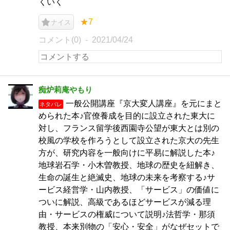
くいく
★7
ナイス
コメント(0)
2021/04/24
痴炉莉庵やもり
一般公開講座『京大変人講座』を元にまと
ネタバレ
められた本♪官僚養成を目的に設立された東大に
対し、フランス留学後西園寺公望が東大とは別の
校風の学校を作ろうとして設立された京大の先生
方が、研究内容を一般向けに平易に解説した本♪
地球岩石学・小木曽教授、地球の歴史を紐解き、
生命の誕生と絶滅史、地球の未来を考察する♪サ
ービス経営学・山内教授、「サービス」の価値に
ついに解説、高級であるほどサービスが減る理
由・サービスの権威について説明♪法哲学・那須
教授、本来別物の「安心・安全」がなぜセットで