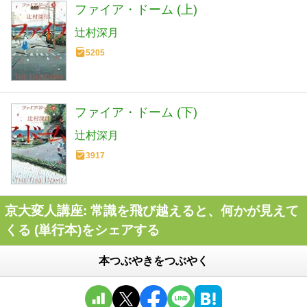
ファイア・ドーム (上)
辻村深月
5205
ファイア・ドーム (下)
辻村深月
3917
京大変人講座: 常識を飛び越えると、何かが見えて
くる (単行本)をシェアする
本つぶやきをつぶやく