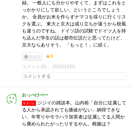
録。 一般人にも分かりやすくて、まずはこれをと
っかかりにして欲しい、というところでしょう
か。 全員がお米を作らずナマコを採りに行くリス
クを選ぶ。 東大と京大は成り立ちが違うから校風
も違うのですね。 ドイツ語の試験でドイツ人を持
ち込んだ学生の話は都市伝説だと思ってたけど、
京大ならありそう。 「もっと！」に続く。
★9
ナイス
コメント(0)
2023/12/01
おっぺけぺー
ジジイの雑談本。山内裕「自分に従属して
ネタバレ
る人から承認されても価値がない」納得できな
い、年寄りやモラハラ加害者は従属してる人間か
ら褒められたがったりするやん。根拠は？