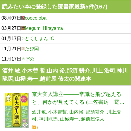
読みたい本に登録した読書家最新5件(167)
08月07日
coocoloba
03月27日
Megumi Hirayama
01月17日
どくしょん_C
11月21日
たぴ岡
11月17日
ぞの
酒井 敏,小木曽 哲,山内 裕,那須 耕介,川上 浩司,神川
龍馬,山極 寿一,越前屋 俵太の関連本
京大変人講座―――常識を飛び越える
と、何かが見えてくる (三笠書房 電子
書籍)
酒井敏
小木曽哲
山内裕
那須耕介
川上浩
司
神川龍馬
山極寿一
越前屋俵太
7