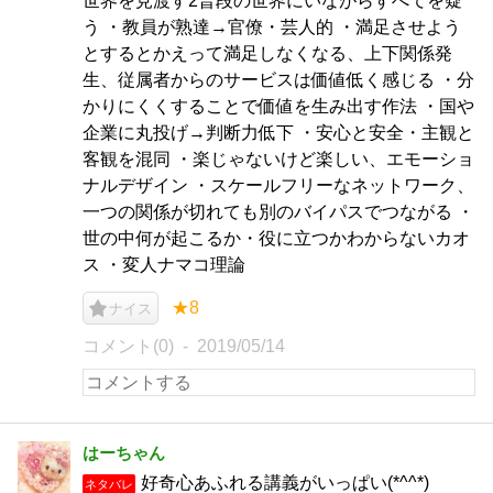
世界を見渡す2普段の世界にいながらすべてを疑
う ・教員が熟達→官僚・芸人的 ・満足させよう
とするとかえって満足しなくなる、上下関係発
生、従属者からのサービスは価値低く感じる ・分
かりにくくすることで価値を生み出す作法 ・国や
企業に丸投げ→判断力低下 ・安心と安全・主観と
客観を混同 ・楽じゃないけど楽しい、エモーショ
ナルデザイン ・スケールフリーなネットワーク、
一つの関係が切れても別のバイパスでつながる ・
世の中何が起こるか・役に立つかわからないカオ
ス ・変人ナマコ理論
★8
ナイス
コメント(0)
2019/05/14
はーちゃん
好奇心あふれる講義がいっぱい(*^^*)
ネタバレ