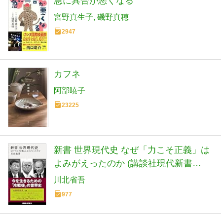
急に具合が悪くなる
宮野真生子
磯野真穂
2947
カフネ
阿部暁子
23225
新書 世界現代史 なぜ「力こそ正義」は
よみがえったのか (講談社現代新書
2798)
川北省吾
977