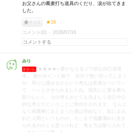
お父さんの蕎麦打ち道具のくだり、涙が出てきま
した。
★16
ナイス
コメント(0)
2026/07/16
みり
★★★★⭐︎ 夢かなえるゾウ的な自己啓発
ネタバレ
本。 運がポイント制で、自分で使い切ってしまう
か、周りに残せるかという考えは意表をついてい
て、ハッとさせられましたね。我先にと運を勝ち
取りにいく、その考えがとても浅ましく自己中心
的な考えだということに気付かされます。 なんと
なく綺麗事にまとまった感は否めなく、欲にまみ
れた人間というものが、そこまで清廉潔白に生き
られるのかとも思うけれど、考え方は取り入れて