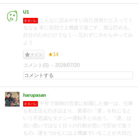
U1
こんなに読みやすい自己啓発だと入ってく
ネタバレ
るなぁ 常に笑顔で上機嫌で過ごす。運は貯める。
自分のためだけでなく⋯ 忘れずに今からやってみ
よう
★14
ナイス
コメント(0)
2026/07/20
harupasan
中年で保険の営業に転職した修一は、仕事
ネタバレ
も私生活も行き詰まり、乗客の「運」を転じると
いう不思議なタクシー運転手と出会う。「運」は
良い悪いではなく日々の行動や思いで貯めて使う
もの。運をつかむには上機嫌でいることが大切だ