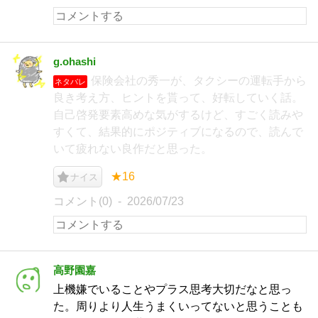
g.ohashi
保険会社の秀一が、タクシーの運転手から
ネタバレ
良き考え方、ヒントを貰って、好転していく話。
自己啓発要素高めな気がするけど、すごく読みや
すくて、結果的にポジティブになるので、読んで
いて疲れない良作だと思った。
★16
ナイス
コメント(0)
2026/07/23
高野園嘉
上機嫌でいることやプラス思考大切だなと思っ
た。周りより人生うまくいってないと思うことも