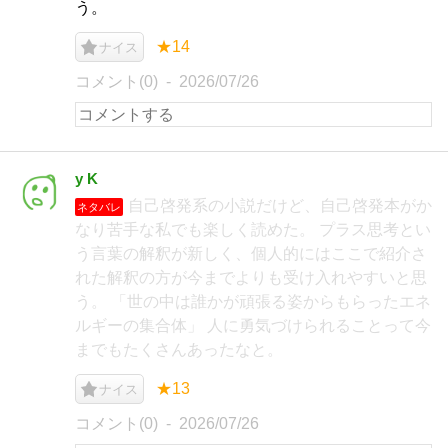
う。
★14
ナイス
コメント(0)
2026/07/26
y K
自己啓発系の小説だけど、自己啓発本がか
ネタバレ
なり苦手な私でも楽しく読めた。 プラス思考とい
う言葉の解釈が新しく、個人的にはここで紹介さ
れた解釈の方が今までよりも受け入れやすいと思
う。 「世の中は誰かが頑張る姿からもらったエネ
ルギーの集合体」 人に勇気づけられることって今
までもたくさんあったなと。
★13
ナイス
コメント(0)
2026/07/26