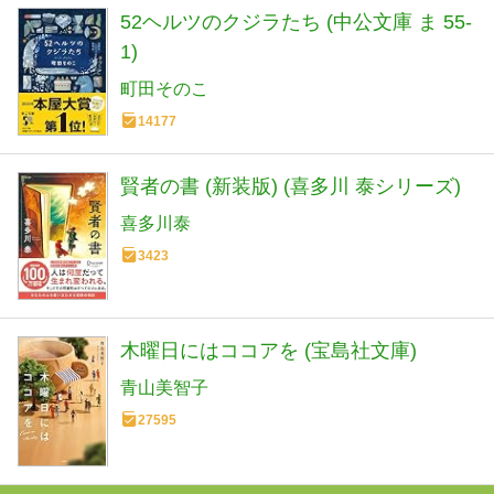
52ヘルツのクジラたち (中公文庫 ま 55-
1)
町田そのこ
14177
賢者の書 (新装版) (喜多川 泰シリーズ)
喜多川泰
3423
木曜日にはココアを (宝島社文庫)
青山美智子
27595