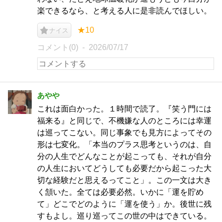
楽できるなら、と考える人に是非読んでほしい。
★10
ナイス
コメント(0)
2026/07/17
あやや
これは面白かった。１時間で読了。『笑う門には
福来る』と同じで、不機嫌な人のところには幸運
は巡ってこない。同じ事象でも見方によってその
形は七変化。「本当のプラス思考というのは、自
分の人生でどんなことが起こっても、それが自分
の人生においてどうしても必要だから起こった大
切な経験だと思えるってこと」。この一文は大き
く頷いた。全ては必要必然。いかに「運を貯め
て」どこでどのように「運を使う」か。後世に残
すもよし。巡り巡ってこの世の中はできている。