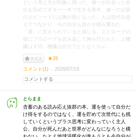
という考え方が印象に残った。修一が出会った会
社を辞めてギター一本で生きる青年、修一の父親
のエピソードには胸が熱くなった。人は世代を超
えてつながり、今の自分も誰かが積み重ねた
「運」に支えられていると感じる。エピローグの
後にプロローグを読み返して胸を打たれた。上機
嫌は大切。機嫌は自分でとらなくちゃ。
★26
ナイス
コメント(1)
2026/07/19
とらまま
含蓄のある読み応え抜群の本。運を使って自分だ
け得をするのではなく、運を貯めて次世代にも残
していくというプラス思考に変わっていく主人
公。自分が死んだあと世界がどんなになろうと構
わない、たとえ地球温暖化が進もうとも今自分が