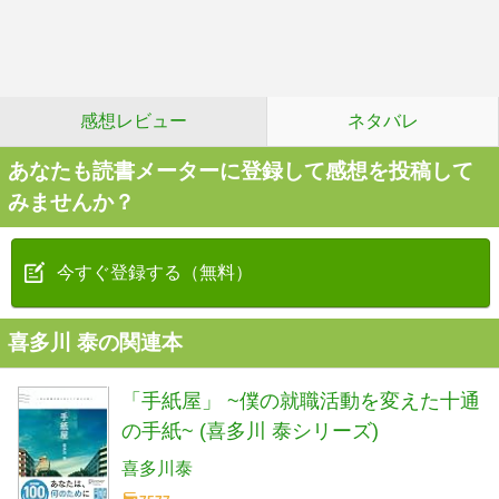
感想レビュー
ネタバレ
あなたも読書メーターに登録して感想を投稿して
みませんか？
今すぐ登録する（無料）
喜多川 泰の関連本
「手紙屋」 ~僕の就職活動を変えた十通
の手紙~ (喜多川 泰シリーズ)
喜多川泰