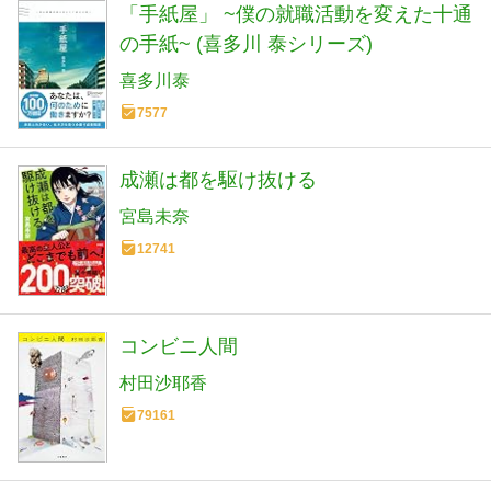
「手紙屋」 ~僕の就職活動を変えた十通
の手紙~ (喜多川 泰シリーズ)
喜多川泰
7577
成瀬は都を駆け抜ける
宮島未奈
12741
コンビニ人間
村田沙耶香
79161