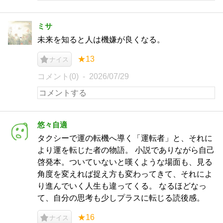
ミサ
未来を知ると人は機嫌が良くなる。
★13
ナイス
コメント(0)
2026/07/29
悠々自適
タクシーで運の転機へ導く「運転者」と、それに
より運を転じた者の物語。 小説でありながら自己
啓発本。ついていないと嘆くような場面も、見る
角度を変えれば捉え方も変わってきて、それによ
り進んでいく人生も違ってくる。 なるほどなっ
て、自分の思考も少しプラスに転じる読後感。
★16
ナイス