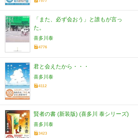
7577
「また、必ず会おう」と誰もが言っ
た。
喜多川泰
4776
君と会えたから・・・
喜多川泰
4112
賢者の書 (新装版) (喜多川 泰シリーズ)
喜多川泰
3423