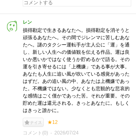
レン
損得勘定で生きるあなたへ。損得勘定を消そうと
頑張るあなたへ。その間でジレンマに苦しむあな
たへ。謎のタクシー運転手が主人公に「運」を通
し、新しい人生への価値観を伝える作品。運は良
いか悪いかではなく使うか貯めるかで語る。その
運を引き寄せるには「上機嫌」である事が大事。
あなたも人生に追い風が吹いている感覚があった
はずだ。あの追い風の中、あなたは上機嫌であっ
た。不機嫌ではない。少なくとも悲観的な悲哀的
な感情はごく僅かであった筈。それが重要。その
貯めた運は還元される。きっとあなたに。もしく
はきっと誰かに。
★12
ナイス
コメント(0)
2026/07/24