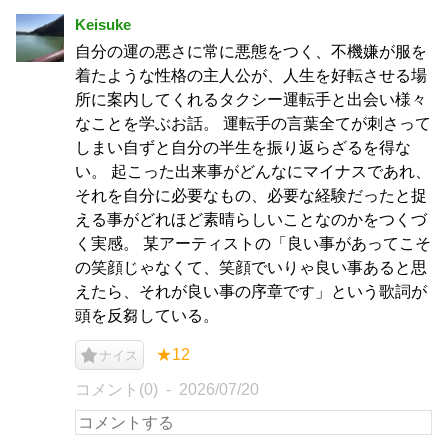
Keisuke
自分の運の悪さに常に悪態をつく、不機嫌が服を
着たような性格の主人公が、人生を好転させる場
所に案内してくれるタクシー運転手と出会い様々
なことを学ぶお話。 運転手の言葉全てが刺さって
しまい自ずと自分の半生を振り返らざるを得な
い。 起こった出来事がどんなにマイナスであれ、
それを自分に必要なもの、必要な経験だったと捉
える事がどれほど素晴らしいことなのかをつくづ
く実感。 某アーティストの「良い事があってこそ
の笑顔じゃなくて、笑顔でいりゃ良い事あると思
えたら、それが良い事の序章です」という歌詞が
頭を反芻している。
★12
ナイス
コメント(0)
2026/07/20