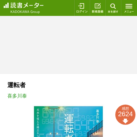
ログイン
新規登録
本を探
運転者
喜多川泰
感想
2624