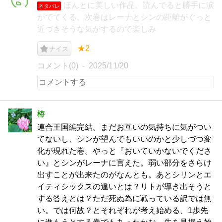
ほんとに美しい作品。読んでると勝手に涙
ネタバレ
がでてくる。次巻はレーナとシンの距離がぐっと
近づきそうな気がするので楽しみ
★2
ナイス
コメント(0)
2025/11/20
栫
連合王国編完結。まだお互いの気持ちに気がつい
てないし、シンが望んでもいいのかと少しづつ変
化が現れた巻。やっと『おいていかないでくださ
い』とシンがレーナに言えた。弱い部分をさらけ
出すことが出来たのがなんとも。あとシリンとエ
イティシックスの違いとは？リトが導き出そうと
する答えとは？ただ死ぬ為に戦っている訳では無
い。では何故？とそれぞれが考え始める、1歩先