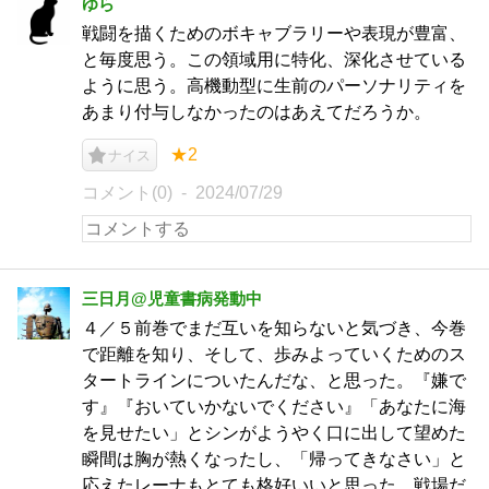
ゆら
戦闘を描くためのボキャブラリーや表現が豊富、
と毎度思う。この領域用に特化、深化させている
ように思う。高機動型に生前のパーソナリティを
あまり付与しなかったのはあえてだろうか。
★2
ナイス
コメント(0)
2024/07/29
三日月@児童書病発動中
４／５前巻でまだ互いを知らないと気づき、今巻
で距離を知り、そして、歩みよっていくためのス
タートラインについたんだな、と思った。『嫌で
す』『おいていかないでください』「あなたに海
を見せたい」とシンがようやく口に出して望めた
瞬間は胸が熱くなったし、「帰ってきなさい」と
応えたレーナもとても格好いいと思った。戦場だ