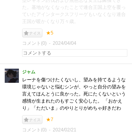
型レギオン討伐および無慈悲な女王は鹵獲でき
た。基地がなくなったことで連合王国上空を覆っ
ていたアインタークスフリーゲもいなくなり連合
王国が暖かくなり万々歳。
★5
ナイス
コメント(0)
2024/04/04
ジャム
レーナを傷つけたくないし、望みを持てるような
環境じゃないと悩むシンが、やっと自分の望みを
言えてほんとうに良かった。死にたくないという
感情が生まれたのもすごく安心した。 「おかえ
り」「ただいま」のやりとりがめちゃ好きだわ
★7
ナイス
コメント(0)
2024/02/21