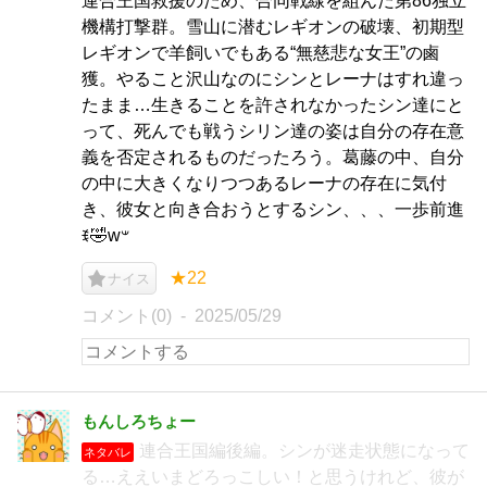
連合王国救援のため、合同戦線を組んだ第86独立
機構打撃群。雪山に潜むレギオンの破壊、初期型
レギオンで羊飼いでもある“無慈悲な女王”の鹵
獲。やること沢山なのにシンとレーナはすれ違っ
たまま…生きることを許されなかったシン達にと
って、死んでも戦うシリン達の姿は自分の存在意
義を否定されるものだったろう。葛藤の中、自分
の中に大きくなりつつあるレーナの存在に気付
き、彼女と向き合おうとするシン、、、一歩前進
ꉂ🤣w‪𐤔
★22
ナイス
コメント(0)
2025/05/29
もんしろちょー
連合王国編後編。シンが迷走状態になって
ネタバレ
る…ええいまどろっこしい！と思うけれど、彼が