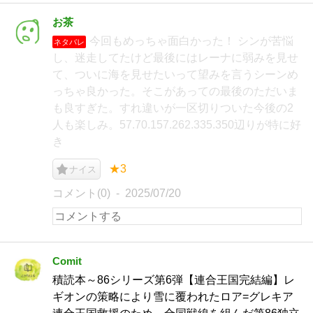
お茶
今回もめっちゃ面白かった！ シンが苦悩
ネタバレ
し、迷走してたけど最後にはレーナに弱みを見せ
て、ついに海を見せたいって望みを言うシーンめ
っちゃ良かった。そこがあっての最後のただいま
も良すぎた。すれ違いが一区切りついた今後の2
人も楽しみ。57.70.157.262.335.350辺りが特に好
き
★3
ナイス
コメント(0)
2025/07/20
Comit
積読本～86シリーズ第6弾【連合王国完結編】レ
ギオンの策略により雪に覆われたロア=グレキア