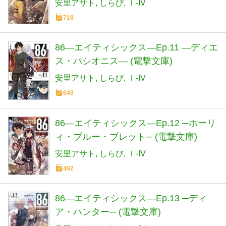
安里アサト
しらび
Ｉ-IV
718
86―エイティシックス―Ep.11 ―ディエ
ス・パシオニス― (電撃文庫)
安里アサト
しらび
Ｉ-IV
640
86―エイティシックス―Ep.12 ─ホーリ
ィ・ブルー・ブレット─ (電撃文庫)
安里アサト
しらび
Ｉ-IV
492
86―エイティシックス―Ep.13 ─ディ
ア・ハンター─ (電撃文庫)