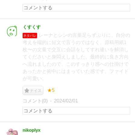
くすくす
レーナとシンの言葉足らずぶりに、自分の
ネタバレ
考えを端的に短文で言うのではなく、原稿用紙1
枚〜の文量で交互に会話をしてすれ違いを解消し
てくださいと身悶えしました。最終的に良き方向
へ流れましたので、このすっきり感への仕掛けで
あったかと術中にはまっていた感です。ファイド
が可愛い。
★5
ナイス
コメント(0)
2024/02/01
nikoplyx