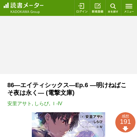
ログイン
新規登録
本を探
86―エイティシックス―Ep.6 ―明けねばこ
そ夜は永く― (電撃文庫)
安里アサト
,
しらび
,
Ｉ-IV
感想
191