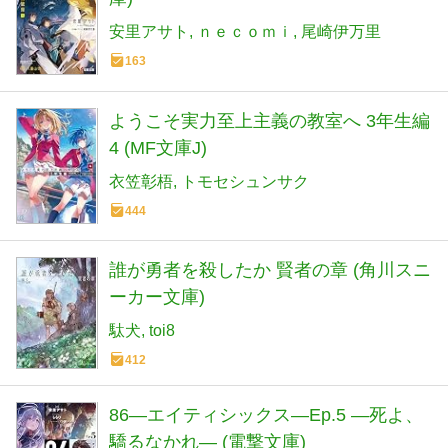
安里アサト
ｎｅｃｏｍｉ
尾崎伊万里
163
ようこそ実力至上主義の教室へ 3年生編
4 (MF文庫J)
衣笠彰梧
トモセシュンサク
444
誰が勇者を殺したか 賢者の章 (角川スニ
ーカー文庫)
駄犬
toi8
412
86―エイティシックス―Ep.5 ―死よ、
驕るなかれ― (電撃文庫)