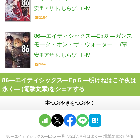
安里アサト
しらび
Ｉ-IV
1184
86―エイティシックス―Ep.8 ―ガンス
モーク・オン・ザ・ウォーター― (電撃
文庫)
安里アサト
しらび
Ｉ-IV
984
86―エイティシックス―Ep.6 ―明けねばこそ夜は
永く― (電撃文庫)をシェアする
本つぶやきをつぶやく
86―エイティシックス―Ep.6 ―明けねばこそ夜は永く― (電撃文庫)
の
評価