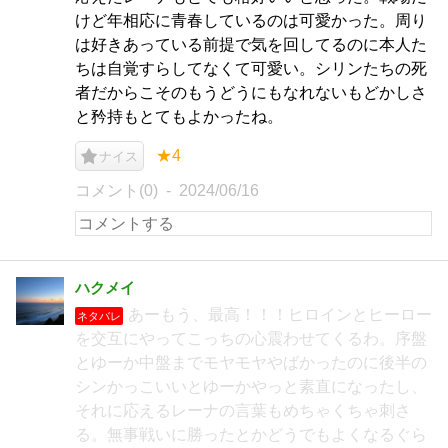
けど年相応に青春しているのは可愛かった。周り
は好きあっている前提で気を回してるのに本人た
ちは自覚すらしてなくて可愛い。シリンたちの死
者だからこそのもうどうにもなれないもどかしさ
と矜持もとてもよかったね。
★4
ナイス
コメント(0)
2024/06/16
ハクメイ
あーもう、最高！！！ヒロインとヒーロー
ネタバレ
を交互にやってこっちの心震わせてくるわ。序盤
とゆーか中盤までモヤモヤやばかったのに後半の
シンかっこいいとゆーかやっと素直になったし、
それに応えるレーナの言葉もめちゃくちゃ刺さ
る。無事戦いに勝ったとかどうでもよくなるぐら