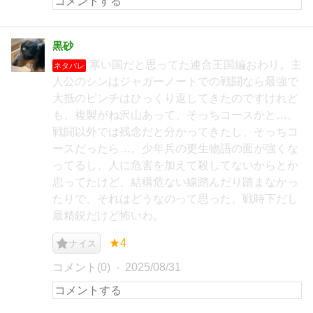
黒砂
寒い国だと思ってた連合王国編おわり。主
ネタバレ
人公のシンはジャガーノートでの戦闘なら最強で
大抵のピンチはひっくり返してきたのですけれど
も、複製がね沢山あって、そっちコースかと…。
戦闘以外では残念だと分かってきたし、そっちコ
ースだったら…。少年兵の更生物語の面が強くな
ってるし、人に危害を加えて殺してないからとか
思ってたけど、結構危ない線踏んだり踏まなかっ
たりで、それはどうなのって思った。戦時下だし
最精鋭だけど怖いわ。
★4
ナイス
コメント(0)
2025/08/31