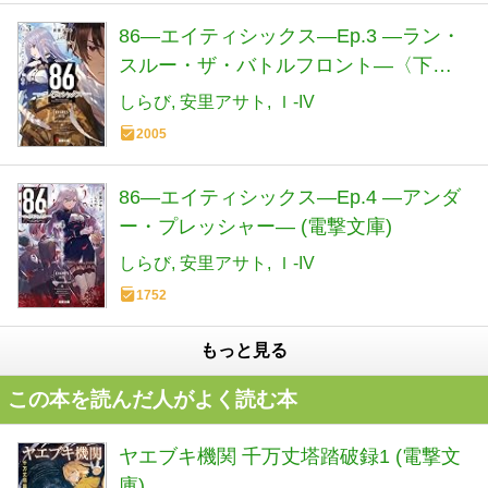
86―エイティシックス―Ep.3 ―ラン・
スルー・ザ・バトルフロント―〈下〉
(電撃文庫)
しらび
安里アサト
Ｉ-IV
2005
86―エイティシックス―Ep.4 ―アンダ
ー・プレッシャー― (電撃文庫)
しらび
安里アサト
Ｉ-IV
1752
もっと見る
この本を読んだ人がよく読む本
ヤエブキ機関 千万丈塔踏破録1 (電撃文
庫)