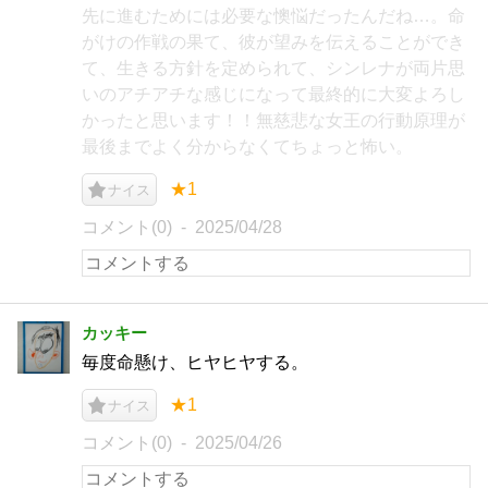
先に進むためには必要な懊悩だったんだね…。命
がけの作戦の果て、彼が望みを伝えることができ
て、生きる方針を定められて、シンレナが両片思
いのアチアチな感じになって最終的に大変よろし
かったと思います！！無慈悲な女王の行動原理が
最後までよく分からなくてちょっと怖い。
★1
ナイス
コメント(0)
2025/04/28
カッキー
毎度命懸け、ヒヤヒヤする。
★1
ナイス
コメント(0)
2025/04/26