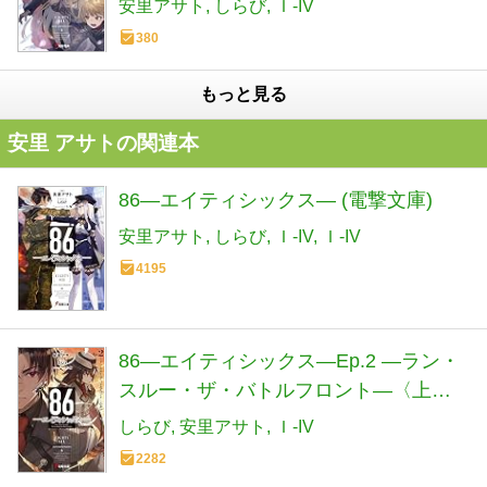
安里アサト
しらび
Ｉ-IV
380
もっと見る
安里 アサトの関連本
86―エイティシックス― (電撃文庫)
安里アサト
しらび
Ｉ-IV
Ｉ-IV
4195
86―エイティシックス―Ep.2 ―ラン・
スルー・ザ・バトルフロント―〈上〉
(電撃文庫)
しらび
安里アサト
Ｉ-IV
2282