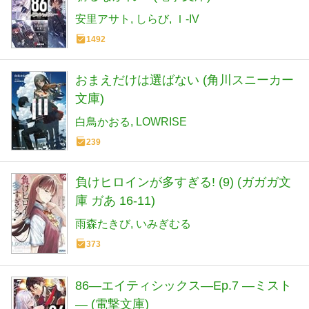
安里アサト
しらび
Ｉ-IV
1492
おまえだけは選ばない (角川スニーカー
文庫)
白鳥かおる
LOWRISE
239
負けヒロインが多すぎる! (9) (ガガガ文
庫 ガあ 16-11)
雨森たきび
いみぎむる
373
86―エイティシックス―Ep.7 ―ミスト
― (電撃文庫)