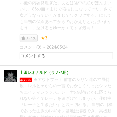
い他の内容良過ぎた。あとは途中の絵がほんまい
いし、86の面々まじで箱推しになってきた。さて
次どうなっていくかまじでワクワクする。にして
も当初の伏線あってからのおかえりとただいまが
もう、、泣けるとゆーかエモすぎ最高！！！
★3
ナイス
コメント(0)
2024/05/24
山田レオナルド（ラノベ用）
★アウトプット 前巻のシリン達の神風特
ネタバレ
攻＋レルヒェからの一言でおかしくなったシンた
ちエイティシックス。レーナの期待とかに応えら
れない等々でレーナを遠ざけてしまうが、作戦中
『レーナと生きたい』と吹っ切れる。 当初の目標
であった山脈のレギオン基地は爆破でき、高機動