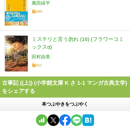
萬田緑平
595
ミステリと言う勿れ (16) (フラワーコミ
ックスα)
田村由美
811
古事記 ((上)) (小学館文庫 K さ 1-1 マンガ古典文学)
をシェアする
本つぶやきをつぶやく