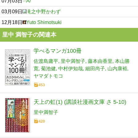
07月03日
A/
03月09日
滝之中野かわず
12月18日
Yuto Shimotsuki
里中 満智子の関連本
学べるマンガ100冊
佐渡島庸平
里中満智子
藤本由香里
本山勝
寛
菊池健
中村伊知哉
細田尚子
山内康裕
ヤマダトモコ
453
天上の虹(1) (講談社漫画文庫 さ 5-10)
里中満智子
420