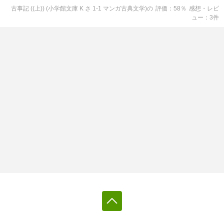
古事記 ((上)) (小学館文庫 K さ 1-1 マンガ古典文学)
の
評価
58
％
感想・レビ
ュー
3
件