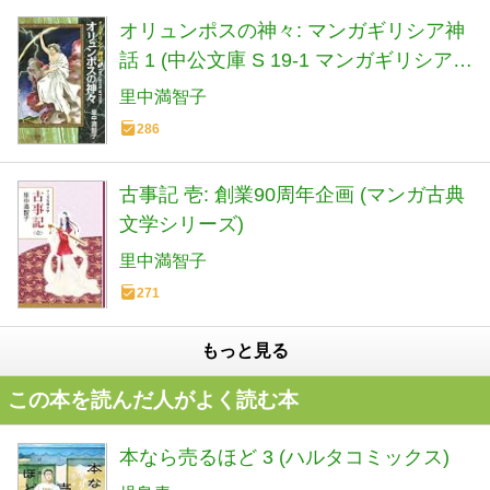
オリュンポスの神々: マンガギリシア神
話 1 (中公文庫 S 19-1 マンガギリシア神
話 1)
里中満智子
286
古事記 壱: 創業90周年企画 (マンガ古典
文学シリーズ)
里中満智子
271
もっと見る
この本を読んだ人がよく読む本
本なら売るほど 3 (ハルタコミックス)