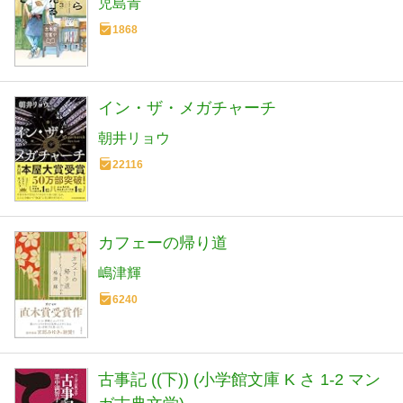
児島青
1868
イン・ザ・メガチャーチ
朝井リョウ
22116
カフェーの帰り道
嶋津輝
6240
古事記 ((下)) (小学館文庫 K さ 1-2 マン