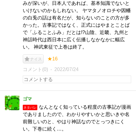
みが深いが、日本人であれば、基本知識でないと
いけないのかもしれない。 ヤマタノオロチや因幡
の白兎の話は有名だが、知らないのことの方が多
かった。古事記ではなく、正式にはやまとことば
で「ふることふみ」だとは!?山陰、近畿、九州と
神話時代は西日本に広く伝播しなかなかに幅広
い。 神武東征で上巻は終了。
★16
ナイス
コメント(0)
2022/07/24
ゴマ
なんとなく知っている程度の古事記が漫画
ネタバレ
でありましたので、わかりやすいかと思いきや名
前難しいのと、やはり神話なのでとっつきにく
い。下巻に続く…。