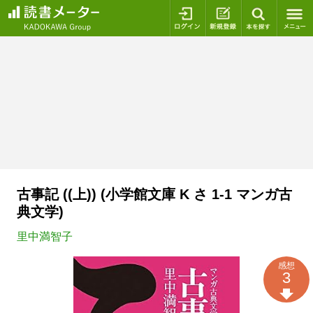
ログイン
新規登録
本を探
古事記 ((上)) (小学館文庫 K さ 1-1 マンガ古
典文学)
里中満智子
感想
3