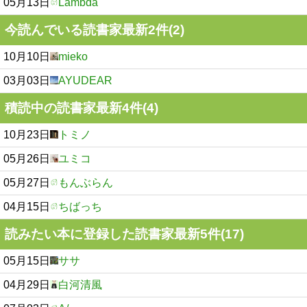
05月13日
Lambda
今読んでいる読書家最新2件(2)
10月10日
mieko
03月03日
AYUDEAR
積読中の読書家最新4件(4)
10月23日
トミノ
05月26日
ユミコ
05月27日
もんぶらん
04月15日
ちばっち
読みたい本に登録した読書家最新5件(17)
05月15日
ササ
04月29日
白河清風