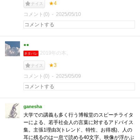
★4
ナイス
コメント(0)
2025/05/10
●●
2019年の本。
ネタバレ
★3
ナイス
コメント(0)
2025/05/09
ganesha
大学での講義も多く行う博報堂のスピーチライタ
ーによる、若手社会人の言葉に対するアドバイス
集。主張1理由3(トレンド、特性、お得感)、人の
耳に残るのは一息で読める40文字、映像が浮かぶ