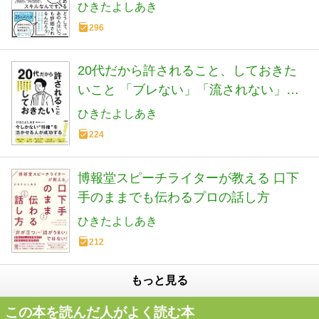
を有利に進める最強のスキルなんで
ひきたよしあき
す。
296
20代だから許されること、しておきた
いこと 「ブレない」「流されない」
「迷わない」自分になる6つのヒント
ひきたよしあき
224
博報堂スピーチライターが教える 口下
手のままでも伝わるプロの話し方
ひきたよしあき
212
もっと見る
この本を読んだ人がよく読む本