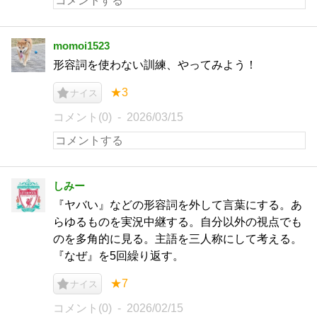
momoi1523
形容詞を使わない訓練、やってみよう！
★3
ナイス
コメント(0)
2026/03/15
しみー
『ヤバい』などの形容詞を外して言葉にする。あ
らゆるものを実況中継する。自分以外の視点でも
のを多角的に見る。主語を三人称にして考える。
『なぜ』を5回繰り返す。
★7
ナイス
コメント(0)
2026/02/15