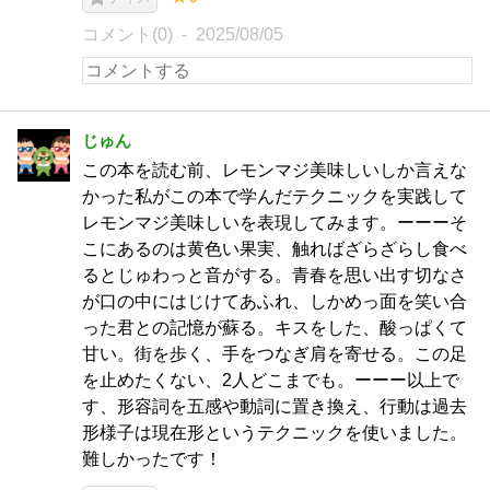
コメント(0)
2025/08/05
じゅん
この本を読む前、レモンマジ美味しいしか言えな
かった私がこの本で学んだテクニックを実践して
レモンマジ美味しいを表現してみます。ーーーそ
こにあるのは黄色い果実、触ればざらざらし食べ
るとじゅわっと音がする。青春を思い出す切なさ
が口の中にはじけてあふれ、しかめっ面を笑い合
った君との記憶が蘇る。キスをした、酸っぱくて
甘い。街を歩く、手をつなぎ肩を寄せる。この足
を止めたくない、2人どこまでも。ーーー以上で
す、形容詞を五感や動詞に置き換え、行動は過去
形様子は現在形というテクニックを使いました。
難しかったです！