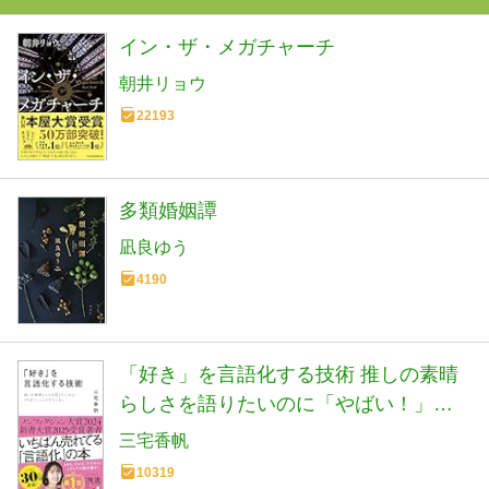
イン・ザ・メガチャーチ
朝井リョウ
22193
多類婚姻譚
凪良ゆう
4190
「好き」を言語化する技術 推しの素晴
らしさを語りたいのに「やばい！」し
かでてこない (ディスカヴァー携書)
三宅香帆
10319