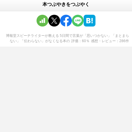
本つぶやきをつぶやく
博報堂スピーチライターが教える 5日間で言葉が「思いつかない」「まとまら
ない」「伝わらない」がなくなる本
の
評価
60
％
感想・レビュー
286
件