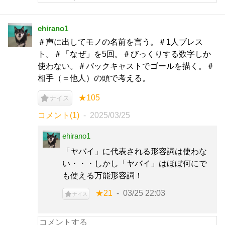
ehirano1
＃声に出してモノの名前を言う。＃1人ブレス
ト。＃「なぜ」を5回。＃びっくりする数字しか
使わない。＃バックキャストでゴールを描く。＃
相手（＝他人）の頭で考える。
★105
ナイス
コメント(1)
2025/03/25
ehirano1
「ヤバイ」に代表される形容詞は使わな
い・・・しかし「ヤバイ」はほぼ何にで
も使える万能形容詞！
★21
03/25 22:03
ナイス