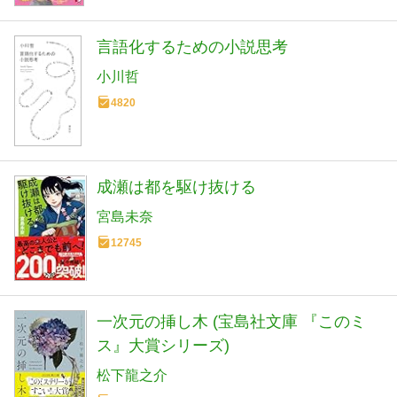
言語化するための小説思考
小川哲
4820
成瀬は都を駆け抜ける
宮島未奈
12745
一次元の挿し木 (宝島社文庫 『このミ
ス』大賞シリーズ)
松下龍之介