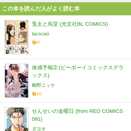
この本を読んだ人がよく読む本
兎太と烏堂 (光文社BL COMICS)
tacocasi
67
体感予報➁ (ビーボーイコミックスデラ
ックス)
鯛野ニッケ
111
せんせいの金曜日 (from RED COMICS
091)
ダヨオ