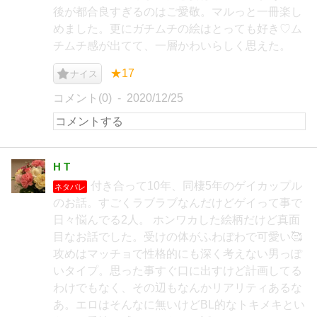
後が都合良すぎるのはご愛敬。マルっと一冊楽し
めました。更にガチムチの絵はとっても好き♡ム
チムチ感が出てて、一層かわいらしく思えた。
★17
ナイス
コメント(0)
2020/12/25
H T
付き合って10年、同棲5年のゲイカップル
ネタバレ
のお話。すごくラブラブなんだけどゲイって事で
日々悩んでる2人。 ホンワカした絵柄だけど真面
目なお話でした。受けの体がふわぽわで可愛い🥰
攻めはマッチョで性格的にも深く考えない男っぽ
いタイプ。思った事すぐ口に出すけど計画してる
わけでもなく、その辺もなんかリアリティあるな
あ。エロはそんなに無いけどBL的なトキメキとい