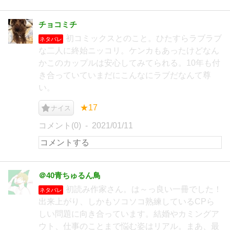
チョコミチ
初コミックスとのこと。ひたすらラブラブ
ネタバレ
な二人に終始ニッコリ。ケンカもあったけどなん
かこのカップルは安心してみてられる。10年も付
き合っていていまだにこんなにラブだなんて尊
い。
★17
ナイス
コメント(0)
2021/01/11
＠40青ちゅるん鳥
初読み作家さん。は～っ良い一冊でした！
ネタバレ
出来上がり、しかもソコソコ熟練しているCPら
しい問題に向き合っています。結婚やカミングア
ウト、仕事のことまで悩む姿はリアル。まあ、最