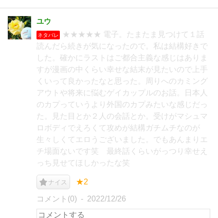
ユウ
★★★★★ 電子。たまたま見つけて１話
ネタバレ
読んだら続きが気になったので。私は結構好きで
した。確かにラストはご都合主義な感じはありま
すが漫画の中くらい幸せな結末が見たいので上手
くいって良かったなと思った。周りへのカミング
アウトや将来に悩むゲイカップルのお話。日本人
のカプっていうより外国のカプみたいな感じだっ
た。見た目とか２人の会話とか。受けがマシュマ
ロボディでえろくて攻めが結構ガチムチなのが
生々しくてエロうございました。でもあんまりエ
チ場面ないです笑 最終話くらいがっつり幸せえ
っち見せてほしかったな笑
★2
ナイス
コメント(0)
2022/12/26