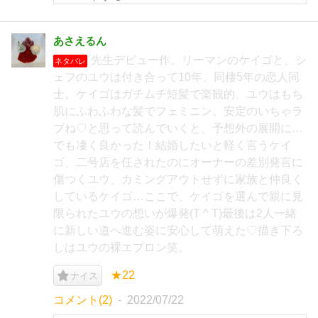
あさえるん
先生デビュー作。リーマンのケイゴと、シ
ネタバレ
ェフのユウは付き合って10年、同棲5年の恋人同
士。ケイゴはガチムチ短髪で楽観的、ユウはもち
肌にふわふわな髪でフェミニン。安定のいちゃラ
ブね♡と思って読んでいくと、予想外の展開に…
でも凄く良かった！結婚したいと軽く言うケイ
ゴ、二号店を任されたのにオーナーの差別発言に
傷つくユウ、カミングアウトせずに家族と仲良く
しているケイゴ…ここで、ケイゴを選んで親に見
限られたユウの想いが爆発(T ^ T)最後は2人一緒
に新しい道へ進む姿に安心して萌えた♡描き下ろ
しはユウの裸エプロン笑。
★22
ナイス
コメント(2)
2022/07/22