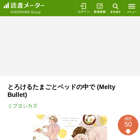
ログイン
新規登録
本を探
とろけるたまごとベッドの中で (Melty
Bullet)
ミブヨシカズ
感想
50