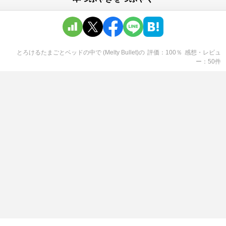
とろけるたまごとベッドの中で (Melty Bullet)
の
評価
100
％
感想・レビュ
ー
50
件