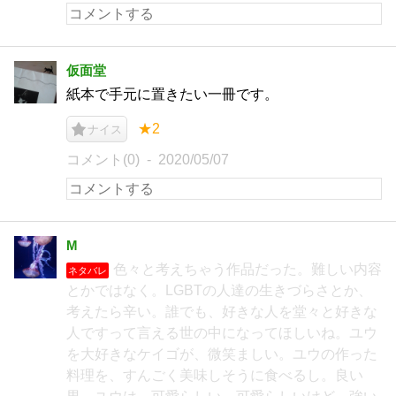
仮面堂
紙本で手元に置きたい一冊です。
★2
ナイス
コメント(0)
2020/05/07
M
色々と考えちゃう作品だった。難しい内容
ネタバレ
とかではなく。LGBTの人達の生きづらさとか、
考えたら辛い。誰でも、好きな人を堂々と好きな
人ですって言える世の中になってほしいね。ユウ
を大好きなケイゴが、微笑ましい。ユウの作った
料理を、すんごく美味しそうに食べるし。良い