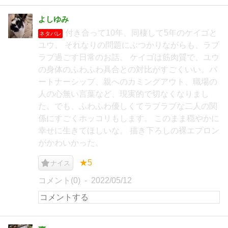
よしゆみ
付き合って10年、同棲して5年のケイゴと
ネタバレ
ユウ。 それなりの問題にぶつかりながらも、ラブ
ラブ過ごす日常のお話。 ケイゴは筋肉質で、ユウ
の身体のふわふわ具合との対比がすごくいい。パ
ートナーシップ、親へのカミングアウト、職場の
人の心無い言葉など、現実的で切なくなりまし
た。でも、ふわふわ優しくてラブラブな二人の関
係にすごくホッコリもします。 このまま穏やかに
幸せに生きてほしいな。 描き下ろしの裸エプロン
がかわいかった。
★5
ナイス
コメント(0)
2022/05/12