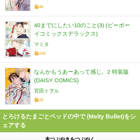
46
40までにしたい10のこと(3) (ビーボー
イコミックスデラックス)
マミタ
226
なんかもうあーあって感じ。2 特装版
(DAISY COMICS)
宮田トヲル
29
とろけるたまごとベッドの中で (Melty Bullet)をシ
ェアする
本つぶやきをつぶやく