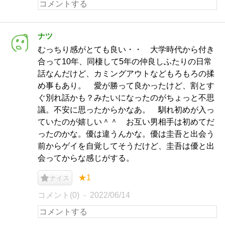
ナツ
むっちり感がとても良い・・ 大学時代から付き
合って10年、同棲して5年の仲良しふたりの日常
話なんだけど、カミングアウトなどもろもろの揉
め事もあり。 愛が勝って良かったけど、割とす
ぐ別れ話かも？みたいになったのがちょっと不思
議。不安に思ったからかなあ。 馴れ初めが入っ
ていたのが嬉しい＾＾ お互い男相手は初めてだ
ったのかな。優は違うんかな。優は圭吾と出会う
前からゲイを自覚してそうだけど、圭吾は優と出
会ってからな感じがする。
★1
ナイス
コメント(0)
2022/06/14