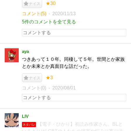
★30
ナイス
コメント(5)
2020/11/13
5件のコメントを全て見る
aya
つきあって１０年。同棲して５年。世間とか家族
とか未来とか真面目な話だった。
★3
ナイス
コメント(0)
2020/08/01
LIV
【電子・ひかり】初読み作家さん。BLと
ネタバレ