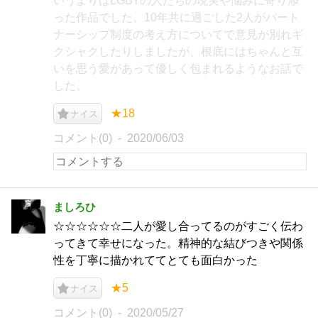
いうよりはLGBTの人たちの現実や悩みに寄り添
った作品でした。10年共に過ごした2人がパート
ナーシップ制度の考え方についてで意見が別れギ
クシャクしたりしましたが、根底にはちゃんと互
いを思う愛があって優しく包まれるようなお話で
した。
★18
ナイス
コメント(0)
2020/06/03
ましろひ
☆☆☆☆☆☆二人が愛し合ってるのがすごく伝わ
ってきて幸せになった。精神的な結びつきや関係
性を丁寧に描かれててとても面白かった
★5
ナイス
コメント(0)
2020/05/27