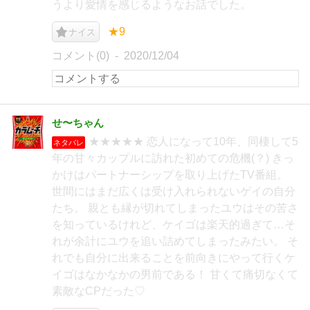
うより愛情を感じるようなお話でした。
★9
ナイス
コメント(0)
2020/12/04
せ〜ちゃん
★★★★★ 恋人になって10年、同棲して5
ネタバレ
年の甘々カップルに訪れた初めての危機(？) きっ
かけはパートナーシップを取り上げたTV番組。
世間にはまだ広くは受け入れられないゲイの自分
たち。 親とも縁が切れてしまったユウはその苦さ
を知っているけれど、ケイゴは楽天的過ぎて…そ
れが余計にユウを追い詰めてしまったみたい。 そ
れでも自分に出来ることを前向きにやって行くケ
イゴはなかなかの男前である！ 甘くて痛切なくて
素敵なCPだった♡