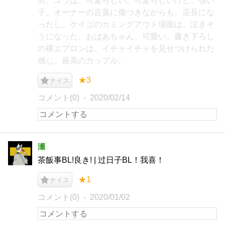
男。ユウは、可愛らしい。可愛らしいけど、強い
子。オーナーの言葉に傷つきながらも、店長にな
ったし。ケイゴのカミングアウト場面は、泣きそ
うになった。おばあちゃん、可愛い。書き下ろし
の裸エプロンは、イチャイチャを見せつけられた
感じ。最高のカップル。
★3
ナイス
コメント(0)
2020/02/14
瀬
茶飯事BL!良き! | 过日子BL！我喜！
★1
ナイス
コメント(0)
2020/01/02