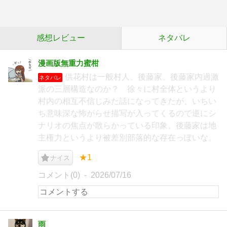
感想レビュー
ネタバレ
漫画版無重力蜜柑
供花村は一般村人、後藤家、後藤家内過激
ネタバレ
派の三層構造なのか？ 徐々に村全体というより
村内の相互不信じみた話になってきたが、いちい
ち意味深な怖がらせ描写が入ってくるので逆にシ
ナリオの焦点が散らかっている印象。後藤家は地
主権力というより被差別部落的な存在っぽいな。
★1
ナイス
コメント(0)
2026/07/16
雨