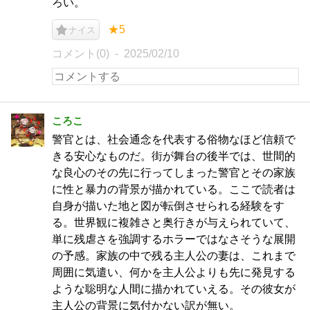
ろい。
★5
ナイス
コメント(0)
2025/02/10
ころこ
警官とは、社会通念を代表する俗物なほど信頼で
きる安心なものだ。街が舞台の後半では、世間的
な良心のその先に行ってしまった警官とその家族
に性と暴力の背景が描かれている。ここで読者は
自身が描いた地と図が転倒させられる経験をす
る。世界観に複雑さと奥行きが与えられていて、
単に残虐さを強調するホラーではなさそうな展開
の予感。家族の中で残る主人公の妻は、これまで
周囲に気遣い、何かを主人公よりも先に発見する
ような聡明な人間に描かれていえる。その彼女が
主人公の背景に気付かない訳が無い。