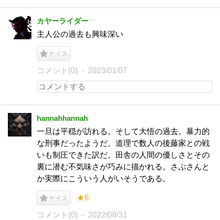
カヤーライダー
主人公の過去も興味深い
ナイス
コメント(0)
2023/01/07
hannahhannah
一旦は平穏が訪れる。そして大悟の過去。暴力的
な刑事だったようだ。道理で数人の後藤家との戦
いも制圧できた訳だ。田舎の人間の優しさとその
裏に潜む不気味さが巧みに描かれる。さぶさんと
か実際にこういう人がいそうである。
★6
ナイス
コメント(0)
2022/08/31