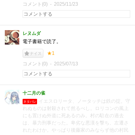
コメント(0)
2025/11/23
レヌムダ
電子書籍で読了。
★1
ナイス
コメント(0)
2025/07/13
十二月の雀
イエスロリータ、ノータッチは鉄の掟。守
ネタバレ
れぬものは射殺されて然るべし。ロリコンの風上
にも置けぬ外道に死あるのみ。村の駐在の過去
は、暴力刑事だった。卑劣な悪漢を撃ち、左遷さ
れたわけか。やっぱり後藤家のみならず他の村民