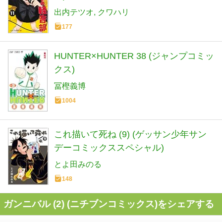
出内テツオ
クワハリ
177
HUNTER×HUNTER 38 (ジャンプコミッ
クス)
冨樫義博
1004
これ描いて死ね (9) (ゲッサン少年サン
デーコミックススペシャル)
とよ田みのる
148
ガンニバル (2) (ニチブンコミックス)をシェアする