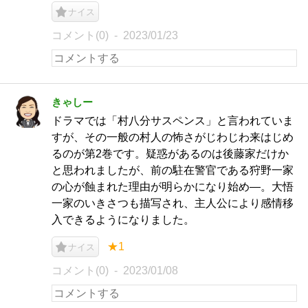
ナイス
コメント(0)
2023/01/23
きゃしー
ドラマでは「村八分サスペンス」と言われていま
すが、その一般の村人の怖さがじわじわ来はじめ
るのが第2巻です。疑惑があるのは後藤家だけか
と思われましたが、前の駐在警官である狩野一家
の心が蝕まれた理由が明らかになり始め―。大悟
一家のいきさつも描写され、主人公により感情移
入できるようになりました。
★1
ナイス
コメント(0)
2023/01/08