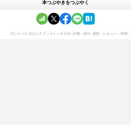
本つぶやきをつぶやく
ガンニバル (2) (ニチブンコミックス)
の
評価
40
％
感想・レビュー
48
件