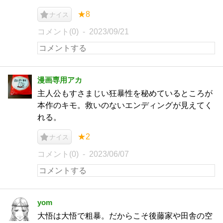
★8
ナイス
コメント(0)
2023/09/21
漫画専用アカ
主人公もすさまじい狂暴性を秘めているところが
本作のキモ。救いのないエンディングが見えてく
れる。
★2
ナイス
コメント(0)
2023/06/07
yom
大悟は大悟で粗暴。だからこそ後藤家や田舎の空