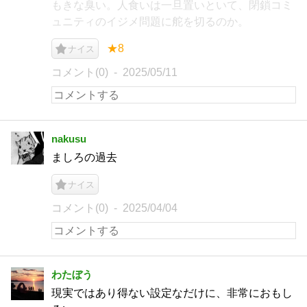
もきな臭い。人食いは一旦置いといて、閉鎖コミ
ュニティのイジメ問題に舵を切るのか。
★8
ナイス
コメント(0)
2025/05/11
nakusu
ましろの過去
ナイス
コメント(0)
2025/04/04
わたぼう
現実ではあり得ない設定なだけに、非常におもし