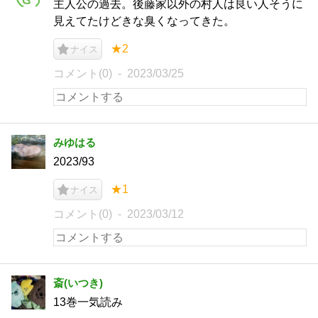
主人公の過去。後藤家以外の村人は良い人そうに
見えてたけどきな臭くなってきた。
★2
ナイス
コメント(0)
2023/03/25
みゆはる
2023/93
★1
ナイス
コメント(0)
2023/03/12
斎(いつき)
13巻一気読み