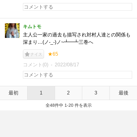
キムトモ
主人公一家の過去も描写され対村人達との関係も
深まり…(ノ-_-)ノ~┻━┻三巻へ
★65
ナイス
コメント(0)
2022/08/17
最初
1
2
3
最後
全48件中 1-20 件を表示