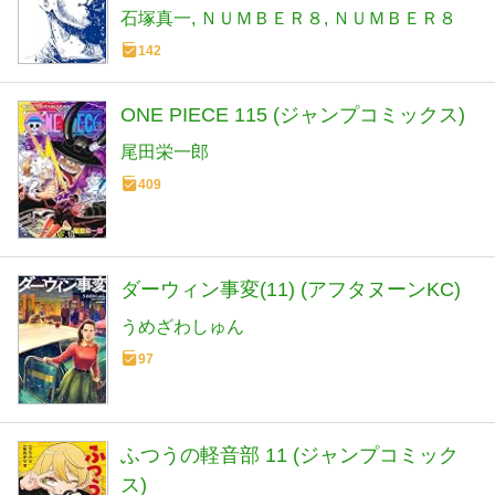
石塚真一
ＮＵＭＢＥＲ８
ＮＵＭＢＥＲ８
142
ONE PIECE 115 (ジャンプコミックス)
尾田栄一郎
409
ダーウィン事変(11) (アフタヌーンKC)
うめざわしゅん
97
ふつうの軽音部 11 (ジャンプコミック
ス)