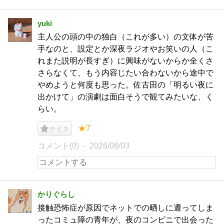
yuki
主人公の頭の中の独白（これが多い）の文体が苦
手なのと、設定とか深夜ラジオやお笑いの人（こ
れまた説明が長すぎ）に興味がないからか全くさ
さらなくて、もう内容じたい合わないから途中で
やめようと何度も思った。佐古田の「明るい夜に
出かけて」の演劇は面白そうで観てみたいな、く
らい。
★7
ナイス
コメント(0)
2026/06/03
かりぐらし
接触恐怖症が原因でネットでの晒しに遭ってしま
ったコミュ障の青年が、夜のコンビニで出会った