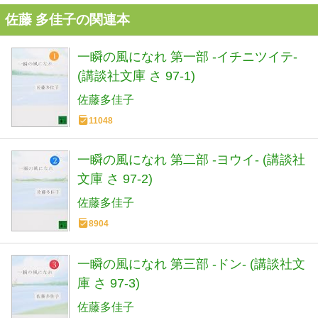
佐藤 多佳子の関連本
一瞬の風になれ 第一部 -イチニツイテ-
(講談社文庫 さ 97-1)
佐藤多佳子
11048
一瞬の風になれ 第二部 -ヨウイ- (講談社
文庫 さ 97-2)
佐藤多佳子
8904
一瞬の風になれ 第三部 -ドン- (講談社文
庫 さ 97-3)
佐藤多佳子