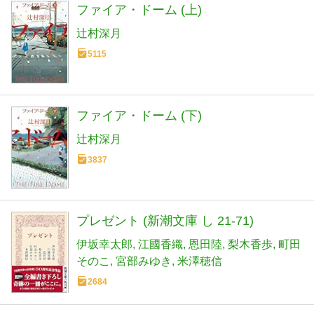
ファイア・ドーム (上)
辻村深月
5115
ファイア・ドーム (下)
辻村深月
3837
プレゼント (新潮文庫 し 21-71)
伊坂幸太郎
江國香織
恩田陸
梨木香歩
町田
そのこ
宮部みゆき
米澤穂信
2684