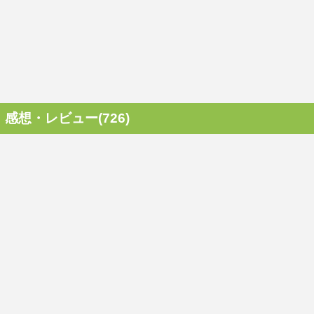
感想・レビュー(726)