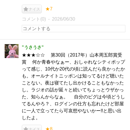
★7
ナイス
コメント(0)
2026/06/30
”うさうさ”
★★★☆☆ 第30回（2017年）山本周五郎賞受
賞 何か青春やなぁー、おしゃれなシティポップ
って感じ、10代か20代の頃に読んだら良かったか
も。オールナイトニッポンは知ってるけど聴いた
ことない。夜は寝てたし出かけることもなかった
し。ラジオの話が延々と続いてちょっとウザかっ
た、知らんからなぁ。 自分のピグは今頃どうし
てるんやろ？、ログインの仕方も忘れたけど部屋
に一人で立ってたら可哀想やないかー!!と思い出
したよ。
★8
ナイス