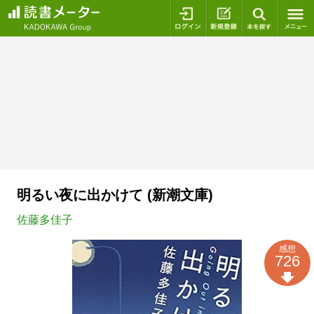
ログイン
新規登録
本を探
明るい夜に出かけて (新潮文庫)
佐藤多佳子
感想
726