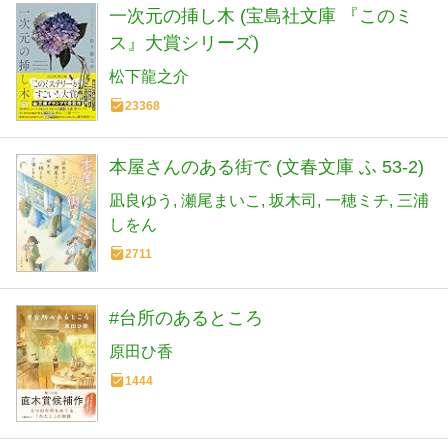
一次元の挿し木 (宝島社文庫 『このミ
ス』大賞シリーズ)
松下龍之介
23368
本屋さんのある街で (文春文庫 ふ 53-2)
凪良ゆう
瀬尾まいこ
坂木司
一穂ミチ
三浦
しをん
2711
#台所のあるところ
原田ひ香
1444