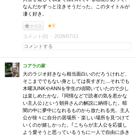
なんだかずっと泣きそうだった。このタイトルが
凄く好き。
★9
ナイス
コメント(0)
2026/07/11
コアラの家
大のラジオ好きなら相当面白いのだろうけれど、
そこまででもない身としては長すぎた…それでも
木曜JUNKやANNを学生の頃聞いていたので少し
は楽しめたかな。｢同情などで読者の気を惹かな
い主人公｣という朝井さんの解説に納得した。暗
闇の中に夢中になれるものから放たれる光。主人
公が徐々に自分の居場所・楽しい場所を見つけて
いくのが嬉しかった。｢こちらが主人公を応援し
よう愛そうと思っているうちに一人で自由に歩き