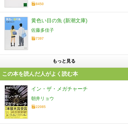
8450
黄色い目の魚 (新潮文庫)
佐藤多佳子
7397
もっと見る
この本を読んだ人がよく読む本
イン・ザ・メガチャーチ
朝井リョウ
22085