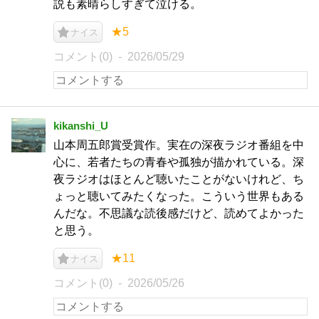
説も素晴らしすぎて泣ける。
★5
ナイス
コメント(0)
2026/05/29
kikanshi_U
山本周五郎賞受賞作。実在の深夜ラジオ番組を中
心に、若者たちの青春や孤独が描かれている。深
夜ラジオはほとんど聴いたことがないけれど、ち
ょっと聴いてみたくなった。こういう世界もある
んだな。不思議な読後感だけど、読めてよかった
と思う。
★11
ナイス
コメント(0)
2026/05/26