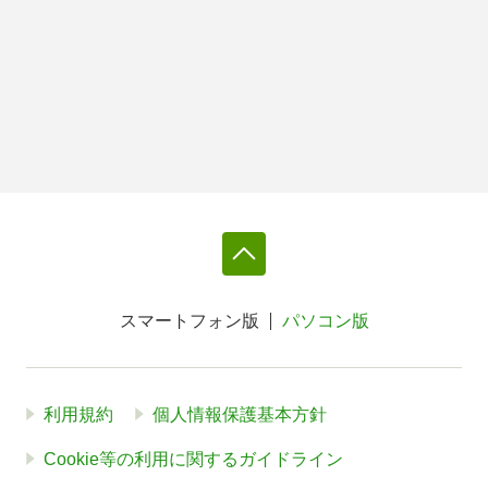
スマートフォン版
パソコン版
利用規約
個人情報保護基本方針
Cookie等の利用に関するガイドライン