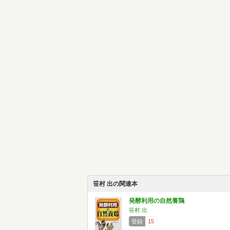
笹村 出の関連本
発酵利用の自然養鶏
笹村 出
登録
15