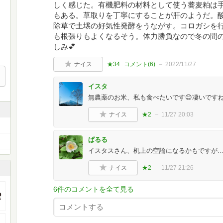
しく感じた。有機肥料の材料として使う蕎麦粕は
もある。草取りを丁寧にすることが肝のようだ。
除草で土壌の好気性発酵をうながす。コロガシを
も根張りもよくなるそう。体力勝負なので冬の間の
しみ💕
ナイス
★34
コメント(
6
)
2022/11/27
イスタ
無農薬のお米、私も食べたいです😊凄いですね❣
ナイス
★2
11/27 20:03
ぱるる
イスタスさん、机上の空論になるかもですが…
ナイス
★2
11/27 21:26
6件のコメントを全て見る