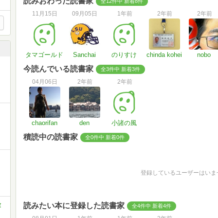
読みおわった読書家
全12件中 新着8件
11月15日
09月05日
1年前
2年前
2年前
タマゴールド
Sanchai
のりすけ
chinda kohei
nobo
今読んでいる読書家
全3件中 新着3件
04月06日
2年前
2年前
chaorifan
den
小諸の風
積読中の読書家
全0件中 新着0件
登録しているユーザーはいま
験
読みたい本に登録した読書家
全4件中 新着4件