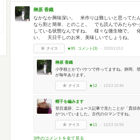
榊原 香織
なかなか興味深い。 米作りは難しいと思ってた
なら割と簡単、とのこと。 でも読んでみたらや
している状態なんですね。 様々な微生物で。 
い、 天日干しのお米、美味しいでしょうね。
ナイス
★95
コメント(
3
)
2020/12/13
榊原 香織
小学校とかでバケツで作ってますね。静岡、
が毎年あります。
ナイス
★12
12/13 10:46
帽子を編みます
登呂遺跡、ニュース記事で見たことが「貫頭
がついていました。古代のロマンですね。
ナイス
★11
12/13 10:56
3件のコメントを全て見る