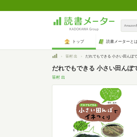
Amazo
トップ
読書メーターと
トップ
笹村 出
だれでもできる 小さい田んぼでイネつくり: 緑肥とソバ粕で100m²6
だれでもできる 小さい田んぼでイ
笹村 出