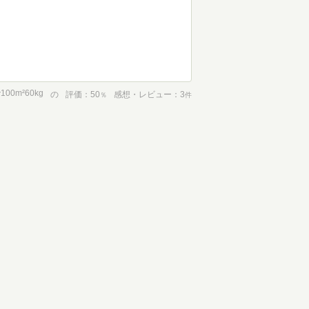
0m²60kg
の
評価
50
感想・レビュー
3
％
件