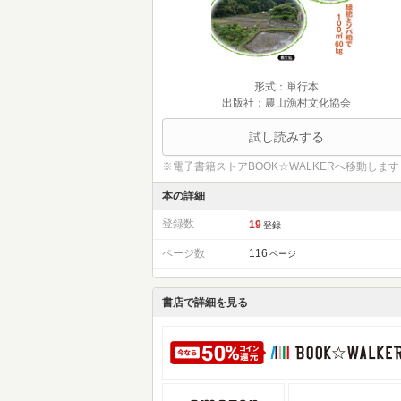
形式：単行本
出版社：農山漁村文化協会
試し読みする
※電子書籍ストアBOOK☆WALKERへ移動します
本の詳細
登録数
19
登録
ページ数
116
ページ
書店で詳細を見る