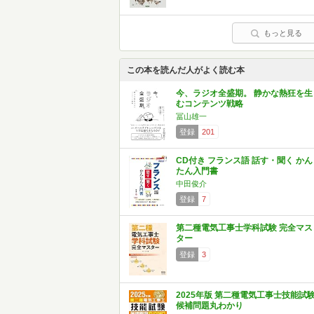
もっと見る
この本を読んだ人がよく読む本
今、ラジオ全盛期。 静かな熱狂を生
むコンテンツ戦略
冨山雄一
登録
201
CD付き フランス語 話す・聞く かん
たん入門書
中田俊介
登録
7
第二種電気工事士学科試験 完全マス
ター
登録
3
2025年版 第二種電気工事士技能試
候補問題丸わかり