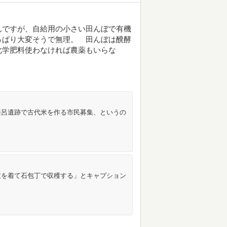
んですが、自給用の小さい田んぼで有機
っぱり大変そうで無理。 田んぼは醗酵
化学肥料使わなければ農薬もいらな
登呂遺跡で古代米を作る市民募集、というの
衣を着て石包丁で収穫する」とキャプション