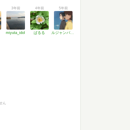
3年前
4年前
5年前
miyuta_idol
ぱるる
ルジャンパール究一
せん