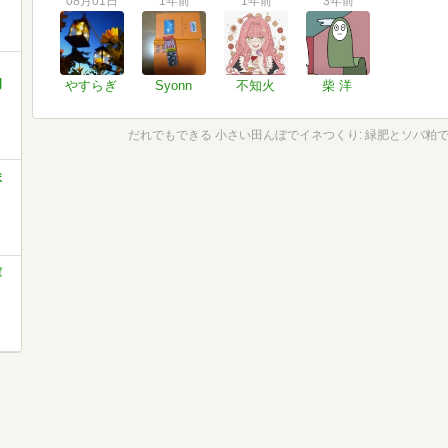
08月01日
1年前
1年前
3年前
白
門
やすらぎ
Syonn
不知火
柴 洋
だれでもできる 小さい田んぼでイネつくり: 緑肥とソバ粕で10
ま
庫