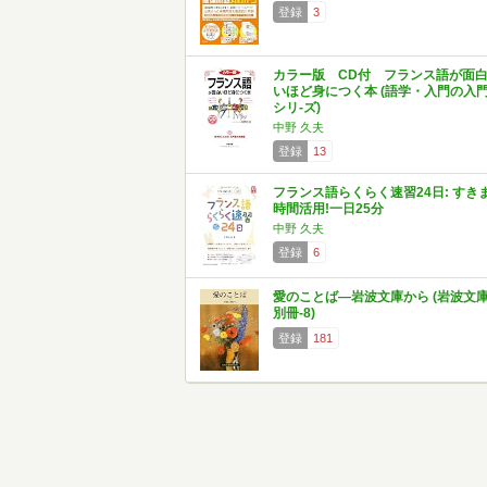
登録
3
カラー版 CD付 フランス語が面
いほど身につく本 (語学・入門の入
シリ-ズ)
中野 久夫
登録
13
フランス語らくらく速習24日: すき
時間活用!一日25分
中野 久夫
登録
6
愛のことば―岩波文庫から (岩波文
別冊-8)
登録
181