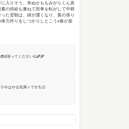
手に入りそう。米ぬかももみがらくん炭
酸素の供給も兼ねて田車を転がして中耕
行った翌朝は、緑が濃くなり、葉の張り
体力作りをしつかりしとこう✊春が楽
️頑張ってくださいね🌾🌾
今はやる気満々です💪🏻