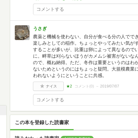
うさぎ
農薬と機械を使わない、自分が食べる分の人でで
楽しみとしての稲作。ちょっとやってみたい気が
することが多いが、比重は卵によって異なるので
に。畔草は刈らないほうがカメムシ被害がないな
ので、概ね納得。ただ、冬作は重要というのはわ
ないためというのにはちょっと疑問。大規模農業
われないようにということに共感。
ナイス
★2
コメント(
0
)
2019/07/07
この本を登録した読書家