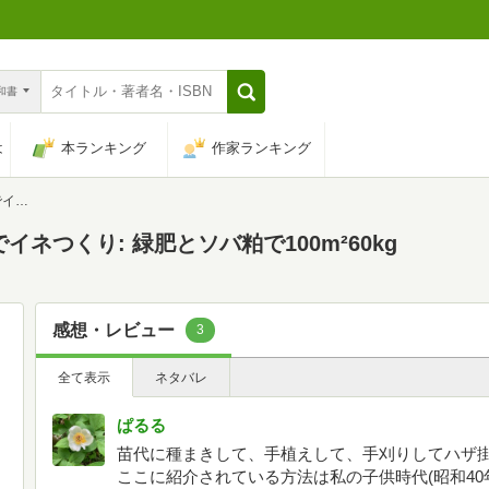
n和書
は
本ランキング
作家ランキング
0kg
ネつくり: 緑肥とソバ粕で100m²60kg
感想・レビュー
3
全て表示
ネタバレ
ぱるる
苗代に種まきして、手植えして、手刈りしてハザ
ここに紹介されている方法は私の子供時代(昭和40