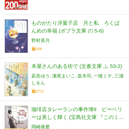
ものがたり洋菓子店 月と私 ろくば
んめの幸福 (ポプラ文庫 の 5-6)
野村美月
256
本屋さんのある街で (文春文庫 ふ 53-2)
凪良ゆう
瀬尾まいこ
坂木司
一穂ミチ
三浦
しをん
2711
珈琲店タレーランの事件簿9 ピーベリ
ーは美しく輝く (宝島社文庫 『このミ
ス』大賞シリーズ)
岡崎琢磨