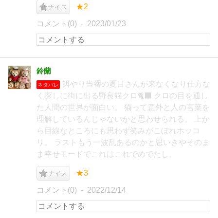
★2
ナイス
コメント(0)
2023/01/23
鈴蘭
餌やり当番の夏目さんが来なくなり仕方な
ネタバレ
く探しに街に出る野良猫クロ🐈‍⬛ クロの目を通し
た人間の世界が面白い。 猫って意外と人の言葉を
理解しているんじゃないかと思わせられる。 上か
ら目線なところにも思わず笑みがこぼれホッコ
リ。 ラストもう一波乱あるのかと思いきやそのま
ま幸せモードでこれはこれでめでたし。
★3
ナイス
コメント(0)
2022/12/14