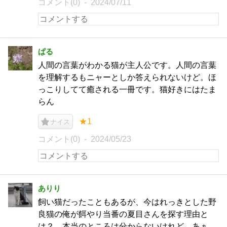
コメント(0)
2024/07/11
ぱる
人間の言葉がわかる猫が主人公です。人間の言葉
を理解するもニャーとしか答えられないけど。ほ
っこりしてて癒される一冊です。猫好きにはたま
らん
★1
ナイス
コメント(0)
2024/05/23
ありり
飼い猫だったこともあるが、今はれっきとした野
良猫の俺が餌やり当番の夏目さんを探す理由と
は？ 本当のところは分からないけれど、あぁ、