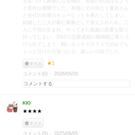
を見つけて家族になる物語。表題の作品はちょっ
と意外な展開でした。本猫にその気なく夏目さん
と会社の先輩のキューピットを果たしてしまい、
結婚した二人の家に家族として迎え入れられ、二
人に子供が生まれ、やってきた親族の恋愛も取り
持ってしまい、SNSで恋愛成就の猫神様に祭り上
げられてしまう。軽いタッチでスラスラ読めてち
ょっと泣けたり笑ったり、楽しい小説でした。
★1
ナイス
コメント(0)
2026/05/20
KIO
★★★★
ナイス
コメント(0)
2025/06/05