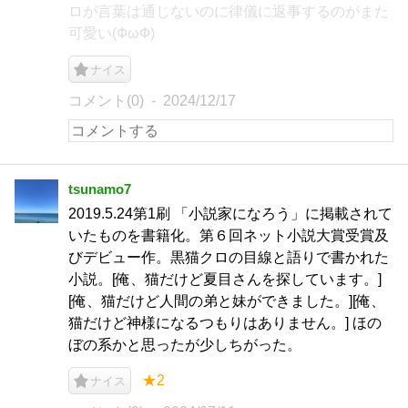
ロが言葉は通じないのに律儀に返事するのがまた
可愛い(ФωФ)
ナイス
コメント(0)
2024/12/17
tsunamo7
2019.5.24第1刷 「小説家になろう」に掲載されて
いたものを書籍化。第６回ネット小説大賞受賞及
びデビュー作。黒猫クロの目線と語りで書かれた
小説。[俺、猫だけど夏目さんを探しています。]
[俺、猫だけど人間の弟と妹ができました。][俺、
猫だけど神様になるつもりはありません。] ほの
ぼの系かと思ったが少しちがった。
★2
ナイス