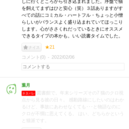
しに行くところから引き込まれました。序盤で猫
を飼えてまずはひと安心（笑）３話ありますがす
べての話にコミカル・ハートフル・ちょっと小憎
らしいがバランスよく盛り込まれていてほっこり
します。心がささくれだっているときにオススメ
できるタイプの本かも。いい読書タイムでした。
★21
ナイス
コメント(0)
2022/02/06
葉月
図書館で。年末シリーズその7 猫のクロ視
ネタバレ
点から見る彼の日々。 感動路線にしたいのはわか
るけど、事故にあわせなくても･･･と物語なのに
クロが不憫に思えてくる。 はい、どちらかという
と猫派です。