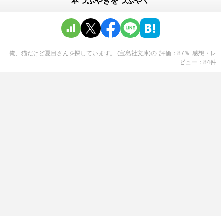
本つぶやきをつぶやく
俺、猫だけど夏目さんを探しています。 (宝島社文庫)
の
評価
87
％
感想・レ
ビュー
84
件