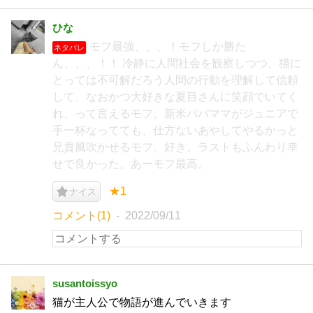
ひな
モフ最強、、、！モフしか勝た
ネタバレ
ん、、、！！ 冷静に人間社会を観察しつつ、猫に
とっては不可解だろう人間の行動を理解して信頼
して、なおかつ大好きな夏目さんに笑顔でいてく
れ、って言えるモフ。新米パパママがジュニアで
手一杯なってても、仕方ないあやしてやるかっと
兄貴風吹かせるモフ。好き。ラストもふんわり幸
せで良かった。あーモフ最高。
★1
ナイス
コメント(1)
2022/09/11
susantoissyo
猫が主人公で物語が進んでいきます