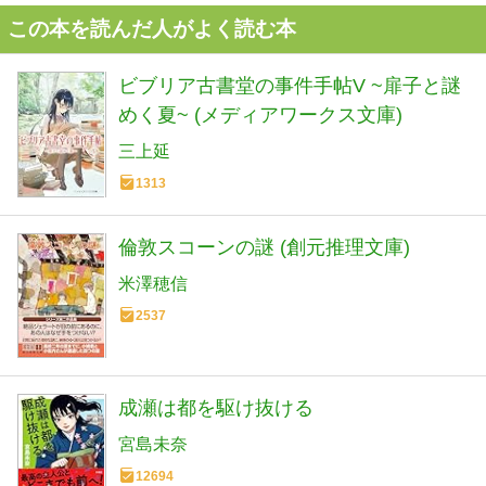
この本を読んだ人がよく読む本
ビブリア古書堂の事件手帖V ~扉子と謎
めく夏~ (メディアワークス文庫)
三上延
1313
倫敦スコーンの謎 (創元推理文庫)
米澤穂信
2537
成瀬は都を駆け抜ける
宮島未奈
12694