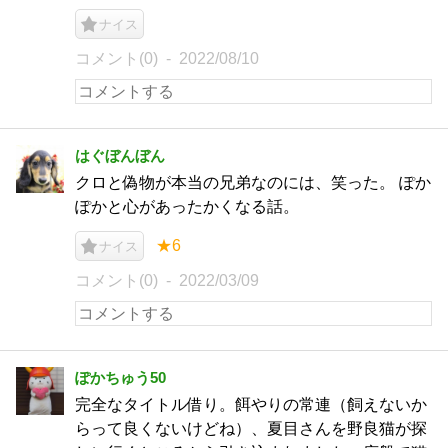
ナイス
コメント(0)
2022/08/10
はぐぼんぼん
クロと偽物が本当の兄弟なのには、笑った。 ぽか
ぽかと心があったかくなる話。
★6
ナイス
コメント(0)
2022/03/09
ぽかちゅう50
完全なタイトル借り。餌やりの常連（飼えないか
らって良くないけどね）、夏目さんを野良猫が探