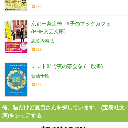
786
京都一条戻橋 晴子のブックカフェ
(PHP文芸文庫)
志賀内泰弘
618
ミント邸で夜の茶会を (一般書)
斎藤千輪
247
俺、猫だけど夏目さんを探しています。 (宝島社文
庫)をシェアする