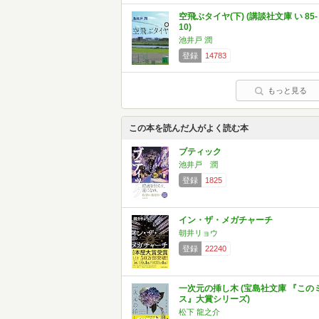
空飛ぶタイヤ(下) (講談社文庫 い 85-
10)
池井戸 潤
登録
14783
もっと見る
この本を読んだ人がよく読む本
ブティック
池井戸 潤
登録
1825
イン・ザ・メガチャーチ
朝井リョウ
登録
22240
一次元の挿し木 (宝島社文庫 『この
ス』大賞シリーズ)
松下 龍之介