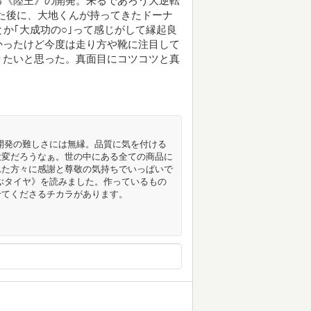
る《陸王》の開発。来るであろう大逆転
った後に、大地くんが持ってきたドーナ
か｢大成功の○｣って感じがして縁起良
かったけど今度は走り方や靴に注目して
りたいと思った。真面目にコツコツと真
開発の難しさには無縁。品質に気を付ける
大変だろうなぁ。世の中にある全ての商品に
れた方々に感謝と尊敬の気持ちでいっぱいで
ぶタイヤ》を読みました。作っているもの
せてくださるチカラがあります。