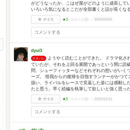
がどうなったか、こはぜ屋がどのように成長して
いろいろ気になるとこだが全部書くと話が長くな
ナイス
★3
コメント(
0
)
2026/04/26
dyui3
ようやく読むことができた。 ドラマ化さ
ネタバレ
ていたが、それを上回る展開であっという間に読破
問、シューフィッターなどそれぞれの想いがいく
ーズ。 怪我からの復帰を目指すランナーがかつて
扱い、ライバルをレースで見返した姿には感動した
たと思う。早く続編を執筆して欲しいと強く思っ
ナイス
★5
コメント(
0
)
2025/12/12
せいた