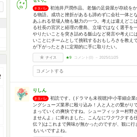
初池井戸潤作品。老舗の足袋屋が存続を
ネタバレ
る物語。成功と挫折があるも諦めずに会社一体と
あふれる登場人物も魅力の一つ。考えは違えどこ
る社長の宮沢と経理の豊島、立場ではなく選手を
やりたいことを突き詰める飯山など発言や考えに
いことにチームとして挑戦するおもしろさを教え
が下がったときに定期的に手に取りたい。
ナイス
★9
コメント(
0
)
2025/11/25
りしん
初読です。(ドラマも未視聴)中小零細企
ネタバレ
ングシューズ業界に殴り込み！人と人との繋がり
まっていくの爽快ですね。シューフィッター村野
ませんよ」に痺れました。こんなにワクワクする仕
伝？)はこれまで興味が無かったのですが、観に行
もいいですよね。