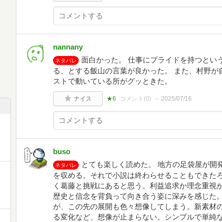
nannany
面白かった。 仕事にプライドを持つとい
ネタバレ
る、とする飯山の言葉が良かった。 また、村野が
ストで動いている所がグッときた。
ナイス
★6
コメント(
0
)
2025/07/16
buso
とても楽しく読めた。 地方の足袋屋が開
ネタバレ
を収める。それで小説は終わらせることもできた
く葛藤と挑戦にあると思う。利益追求か理念重視
歴史と信念を背負って向き合う姿に深みを感じた
が、この先の展開も色々想像してしまう。新素材
る変化など、想像が止まらない。シンプルで単純