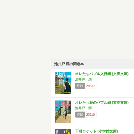
池井戸 潤の関連本
オレたちバブル入行組 (文春文庫)
池井戸 潤
登録
29542
オレたち花のバブル組 (文春文庫)
池井戸 潤
登録
23110
下町ロケット (小学館文庫)