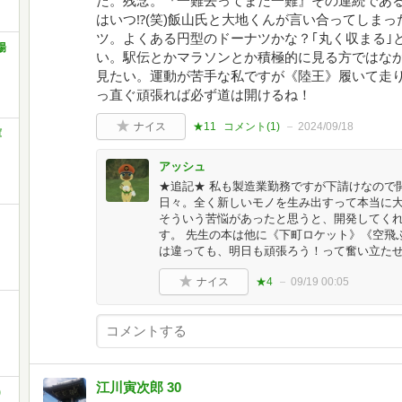
た。残念。『一難去ってまた一難』その連続であ
はいつ⁉️(笑)飯山氏と大地くんが言い合ってしま
ツ。よくある円型のドーナツかな？｢丸く収まる｣と
場
い。駅伝とかマラソンとか積極的に見る方ではな
見たい。運動が苦手な私ですが《陸王》履いて走
っ直ぐ頑張れば必ず道は開けるね！
ナイス
★11
コメント(
1
)
2024/09/18
庫
アッシュ
★追記★ 私も製造業勤務ですが下請けなので
日々。全く新しいモノを生み出すって本当に
そういう苦悩があったと思うと、開発してく
す。 先生の本は他に《下町ロケット》《空飛
は違っても、明日も頑張ろう！って奮い立た
ナイス
★4
09/19 00:05
江川寅次郎 30
)