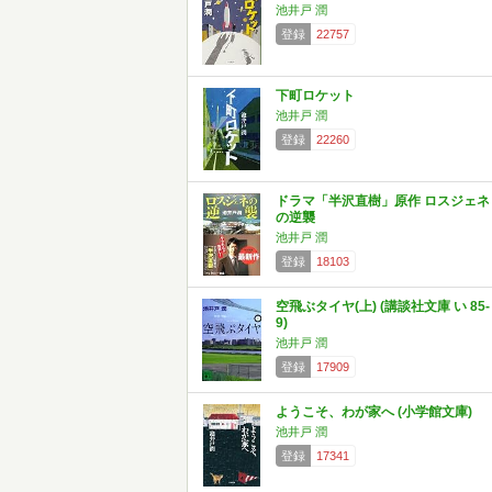
池井戸 潤
登録
22757
下町ロケット
池井戸 潤
登録
22260
ドラマ「半沢直樹」原作 ロスジェネ
の逆襲
池井戸 潤
登録
18103
空飛ぶタイヤ(上) (講談社文庫 い 85-
9)
池井戸 潤
登録
17909
ようこそ、わが家へ (小学館文庫)
池井戸 潤
登録
17341