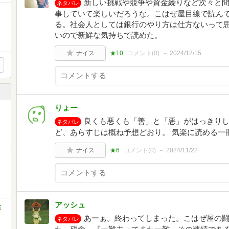
新しい挑戦や競争や資金繰りなど次々と
ネタバレ
事していて楽しいだろうな。こはぜ屋目線で読ん
る。社会人としては銀行のやり方は仕方ないって
いので新鮮な気持ちで読めた。
ナイス
★10
コメント(
0
)
2024/12/15
りょー
良くも悪くも「善」と「悪」がはっきり
ネタバレ
ど、あらすじは概ね予想どおり。 気楽に読める一
ナイス
★6
コメント(
0
)
2024/11/22
アッシュ
ミ
あーぁ。終わってしまった。こはぜ屋の
ネタバレ