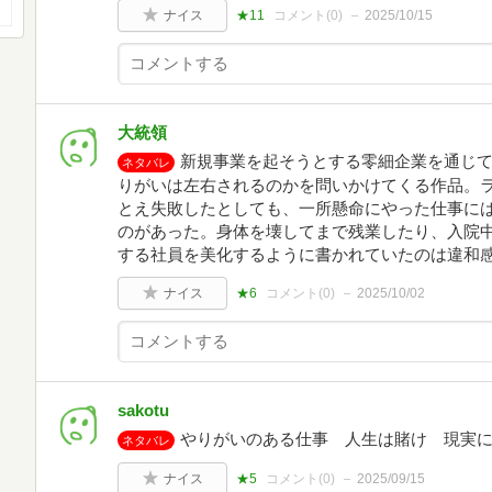
ナイス
★11
コメント(
0
)
2025/10/15
大統領
新規事業を起そうとする零細企業を通じ
ネタバレ
りがいは左右されるのかを問いかけてくる作品。
とえ失敗したとしても、一所懸命にやった仕事に
のがあった。身体を壊してまで残業したり、入院
する社員を美化するように書かれていたのは違和
ナイス
★6
コメント(
0
)
2025/10/02
sakotu
やりがいのある仕事 人生は賭け 現実
ネタバレ
ナイス
★5
コメント(
0
)
2025/09/15