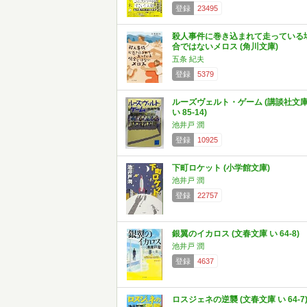
登録
23495
殺人事件に巻き込まれて走っている
合ではないメロス (角川文庫)
五条 紀夫
登録
5379
ルーズヴェルト・ゲーム (講談社文
い 85-14)
池井戸 潤
登録
10925
下町ロケット (小学館文庫)
池井戸 潤
登録
22757
銀翼のイカロス (文春文庫 い 64-8)
池井戸 潤
登録
4637
ロスジェネの逆襲 (文春文庫 い 64-7