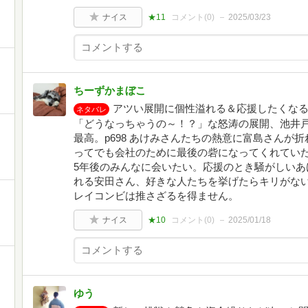
ナイス
★11
コメント(
0
)
2025/03/23
ちーずかまぼこ
アツい展開に個性溢れる＆応援したくな
ネタバレ
「どうなっちゃうの～！？」な怒涛の展開、池井
最高。p698 あけみさんたちの熱意に富島さんが
ってでも会社のために最後の砦になってくれてい
5年後のみんなに会いたい。応援のとき騒がしいあ
れる安田さん、好きな人たちを挙げたらキリがな
レイコンビは推さざるを得ません。
ナイス
★10
コメント(
0
)
2025/01/18
ゆう