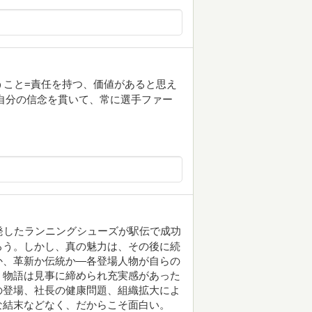
うこと=責任を持つ、価値があると思え
自分の信念を貫いて、常に選手ファー
発したランニングシューズが駅伝で成功
ろう。しかし、真の魅力は、その後に続
か、革新か伝統か—各登場人物が自らの
。物語は見事に締められ充実感があった
の登場、社長の健康問題、組織拡大によ
な結末などなく、だからこそ面白い。