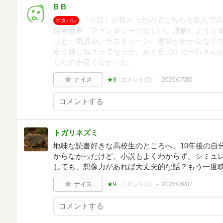
B B
『小説』が良かったのでこちらも読んで
ネタバレ
現実世界、ファンタジーと忙しい。理解しようと
っと一気読み。ラストシーン、意味がわかんなく
言う感じね？ってなった。あと私の中の一行さん
したのが良くなかった。
ナイス
★8
コメント(
0
)
2026/07/05
トガリネズミ
地味な読書好きな高校生のところへ、10年後の自
からなかったけど、小説もよくわからず。シミュ
しても、想像力があれば大丈夫的な話？もう一度
ナイス
★9
コメント(
0
)
2026/06/07