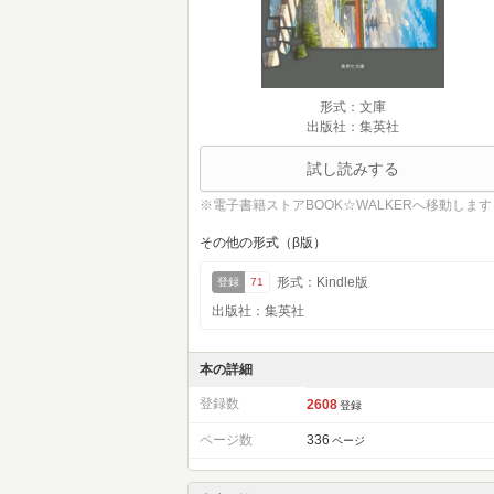
形式：文庫
出版社：集英社
試し読みする
※電子書籍ストアBOOK☆WALKERへ移動します
その他の形式（β版）
形式：Kindle版
登録
71
出版社：集英社
本の詳細
登録数
2608
登録
ページ数
336
ページ