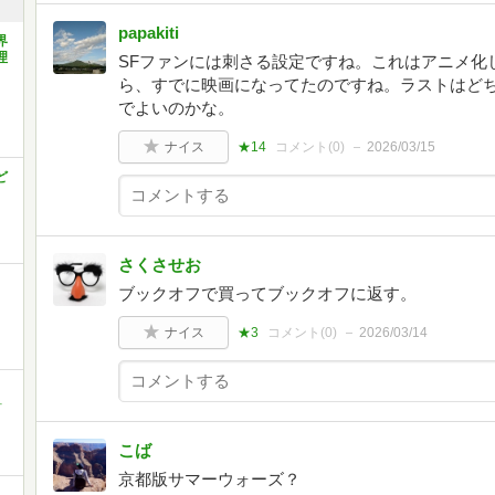
papakiti
界
理
SFファンには刺さる設定ですね。これはアニメ化
ら、すでに映画になってたのですね。ラストはど
でよいのかな。
ナイス
★14
コメント(
0
)
2026/03/15
ど
さくさせお
ブックオフで買ってブックオフに返す。
ナイス
★3
コメント(
0
)
2026/03/14
町
こば
京都版サマーウォーズ？