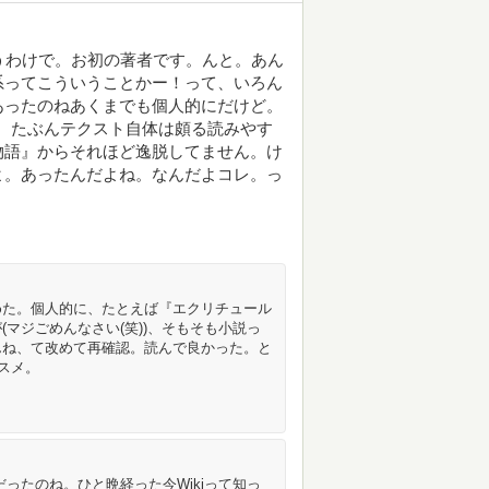
うわけで。お初の著者です。んと。あん
系ってこういうことかー！って、いろん
あったのねあくまでも個人的にだけど。
い。たぶんテクスト自体は頗る読みやす
物語』からそれほど逸脱してません。け
よ。あったんだよね。なんだよコレ。っ
めた。個人的に、たとえば『エクリチュール
マジごめんなさい(笑))、そもそも小説っ
んね、て改めて再確認。読んで良かった。と
スメ。
ったのね。ひと晩経った今Wikiって知っ