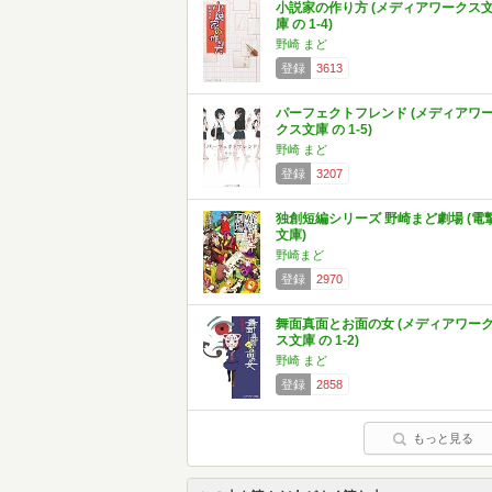
小説家の作り方 (メディアワークス
庫 の 1-4)
野崎 まど
登録
3613
パーフェクトフレンド (メディアワ
クス文庫 の 1-5)
野崎 まど
登録
3207
独創短編シリーズ 野崎まど劇場 (電
文庫)
野崎まど
登録
2970
舞面真面とお面の女 (メディアワー
ス文庫 の 1-2)
野崎 まど
登録
2858
もっと見る