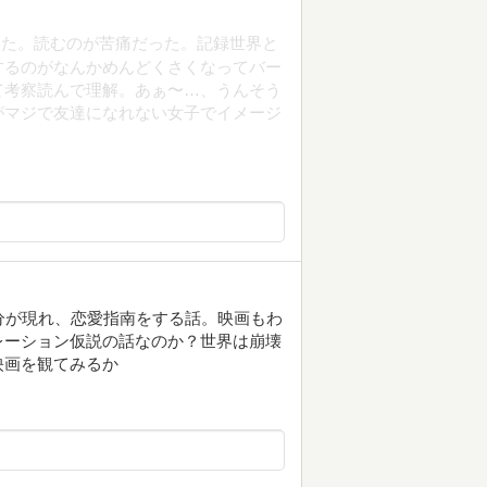
みた。読むのが苦痛だった。記録世界と
するのがなんかめんどくさくなってバー
て考察読んで理解。あぁ〜…、うんそう
がマジで友達になれない女子でイメージ
分が現れ、恋愛指南をする話。映画もわ
レーション仮説の話なのか？世界は崩壊
映画を観てみるか