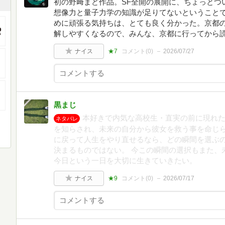
初の野﨑まど作品。SF全開の展開に、ちょっとつ
想像力と量子力学の知識が足りてないということ
めに頑張る気持ちは、とても良く分かった。京都
解しやすくなるので、みんな、京都に行ってから
ナイス
★7
コメント(
0
)
2026/07/27
黒まじ
本好きで内気な高校生・直実の前に現れた
ネタバレ
を知らされ、未来の自分から彼女を救う事を命じら
に戻って人生をやり直せるなら、どの瞬間を選ぶの
決まるものではない。 今この瞬間の選択もまた、
今日という一日を大切に生きていきたい。
ナイス
★9
コメント(
0
)
2026/07/17