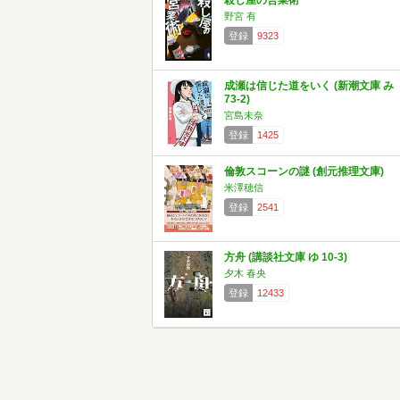
殺し屋の営業術
野宮 有
登録
9323
成瀬は信じた道をいく (新潮文庫 み
73-2)
宮島未奈
登録
1425
倫敦スコーンの謎 (創元推理文庫)
米澤穂信
登録
2541
方舟 (講談社文庫 ゆ 10-3)
夕木 春央
登録
12433