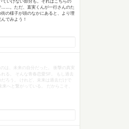
いていけない部分も。それはこちらの
で……。ただ、直実くんが一行さんのた
の街の様子が頭のなかにあると、より理
読んでみよう！
のは、未来の自分だった。 衝撃の真実
れる。 そんな青春恋愛SF。 もし過去
だろう。 けれど、未来は過去だけで
未来へと繋がっている。 だからこそ、