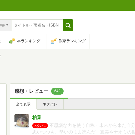
n和書
は
本ランキング
作家ランキング
)
感想・レビュー
642
全て表示
ネタバレ
柏葉
不思議な力を使う自称・未来から来た自
ネタバレ
思いつつも、勢いのまま読んだ。直美やナオミの