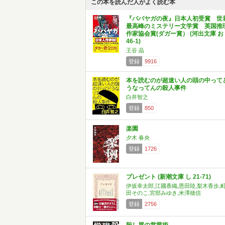
この本を読んだ人がよく読む本
『ババヤガの夜』日本人初受賞 世
最高峰のミステリー文学賞 英国推
作家協会賞(ダガー賞） (河出文庫 お
46-1)
王谷 晶
登録
9916
本を読むのが超速い人の頭の中って
うなってんの殺人事件
白井智之
登録
850
楽園
夕木 春央
登録
1726
プレゼント (新潮文庫 し 21-71)
伊坂幸太郎,江國香織,恩田陸,梨木香歩,
田そのこ,宮部みゆき,米澤穂信
登録
2756