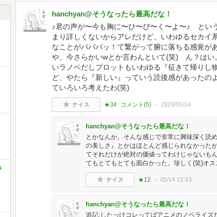
hanchyan@そうなったら最高だな！
♪君の声が〜今も胸に〜ひ〜び〜く〜よ〜♪ とい
まり詳しくないからアレだけど、いわゆるセカイ
なことがパパパッ！て繋がって腑に落ちる感覚が
や、今さらかいwとか言わんといて(笑) ん？は
いラノベだしプロットもいわゆる『征きて帰りし
ど、やたら『新しい』っていう読後感があったの
ていろいろ考えたわ(笑)
ナイス
★34
コメント(
5
)
2026/05/14
hanchyan@そうなったら最高だな！
とかなんか。そんな感じで非常に興味深く読
の美しさ』とかはほとんど感じられなかったが(
てそれだけが絶対の価値ってわけじゃないも
てもとてもとても面白かった。珍しく(笑)オス
さ
ナイス
★12
05/14 22:33
hanchyan@そうなったら最高だな！
追記:したっけコレってばアニメのノベライズだ