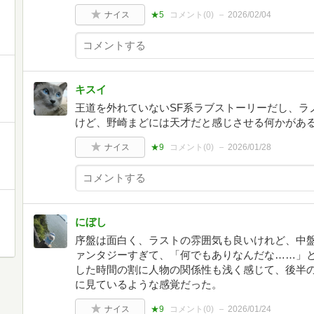
ナイス
★5
コメント(
0
)
2026/02/04
キスイ
王道を外れていないSF系ラブストーリーだし、ラ
けど、野崎まどには天才だと感じさせる何かがあ
ナイス
★9
コメント(
0
)
2026/01/28
にぼし
序盤は面白く、ラストの雰囲気も良いけれど、中盤
ァンタジーすぎて、「何でもありなんだな……」
した時間の割に人物の関係性も浅く感じて、後半
に見ているような感覚だった。
ナイス
★9
コメント(
0
)
2026/01/24