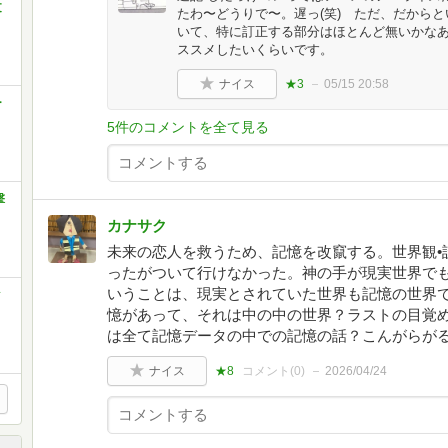
文
たわ〜どうりで〜。遅っ(笑) ただ、だから
いて、特に訂正する部分はほとんど無いかな
ススメしたいくらいです。
ナイス
★3
05/15 20:58
ー
5件のコメントを全て見る
撃
カナサク
未来の恋人を救うため、記憶を改竄する。世界観•
ったがついて行けなかった。神の手が現実世界で
いうことは、現実とされていた世界も記憶の世界
ク
憶があって、それは中の中の世界？ラストの目覚
は全て記憶データの中での記憶の話？こんがらが
ナイス
★8
コメント(
0
)
2026/04/24