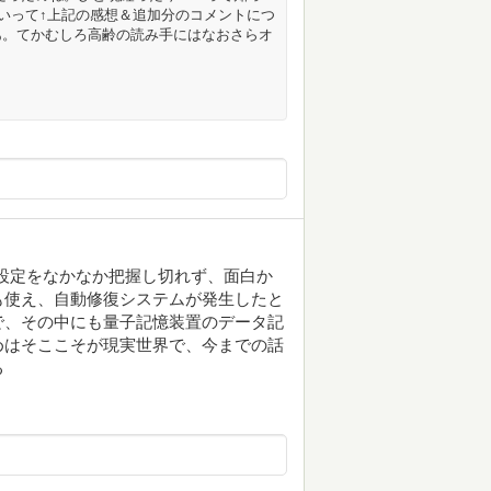
といって↑上記の感想＆追加分のコメントにつ
あ。てかむしろ高齢の読み手にはなおさらオ
設定をなかなか把握し切れず、面白か
も使え、自動修復システムが発生したと
で、その中にも量子記憶装置のデータ記
めはそここそが現実世界で、今までの話
る