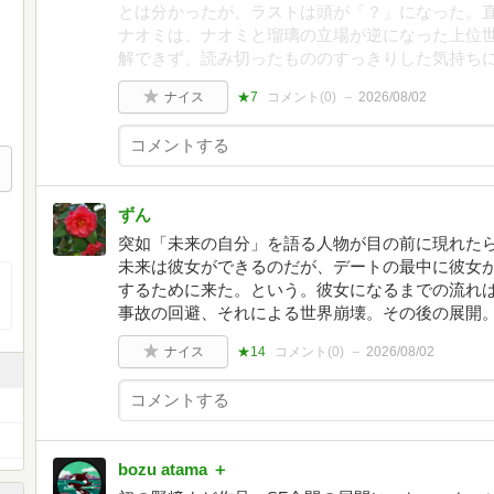
とは分かったが、ラストは頭が「？」になった。
ナオミは、ナオミと瑠璃の立場が逆になった上位
解できず、読み切ったもののすっきりした気持ち
ナイス
★7
コメント(
0
)
2026/08/02
ずん
突如「未来の自分」を語る人物が目の前に現れた
未来は彼女ができるのだが、デートの最中に彼女
するために来た。という。彼女になるまでの流れ
事故の回避、それによる世界崩壊。その後の展開
ナイス
★14
コメント(
0
)
2026/08/02
bozu atama ＋