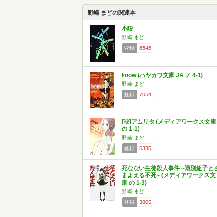
野崎 まどの関連本
小説
野崎 まど
登録
8546
know (ハヤカワ文庫 JA ノ 4-1)
野崎 まど
登録
7054
[映]アムリタ (メディアワークス文庫
の 1-1)
野崎 まど
登録
5335
死なない生徒殺人事件 ~識別組子と
まよえる不死~ (メディアワークス文
庫 の 1-3)
野崎 まど
登録
3805