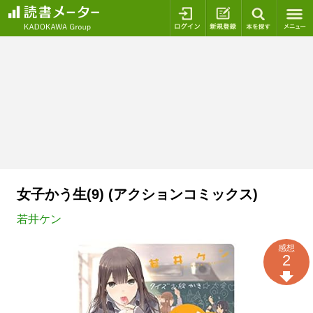
ログイン
新規登録
本を探
女子かう生(9) (アクションコミックス)
若井ケン
感想
2