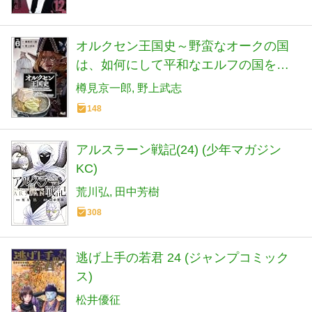
オルクセン王国史～野蛮なオークの国
は、如何にして平和なエルフの国を焼
き払うに至ったか～６ (【漫画】オルク
樽見京一郎
野上武志
セン王国史)
148
アルスラーン戦記(24) (少年マガジン
KC)
荒川弘
田中芳樹
308
逃げ上手の若君 24 (ジャンプコミック
ス)
松井優征