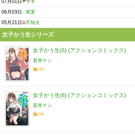
07月01日
サキ
06月03日
篤実
05月21日
不知火
女子かう生シリーズ
女子かう生(5) (アクションコミックス)
若井ケン
153
女子かう生(6) (アクションコミックス)
若井ケン
138