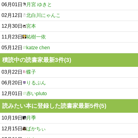
06月01日
月宮 ゆきと
02月12日
北白川にゃんこ
12月30日
宮本
11月23日
祐樹一依
05月12日
katze chen
積読中の読書家最新3件(3)
03月22日
蝶子
06月20日
りるぷん
12月01日
赤いpluto
読みたい本に登録した読書家最新5件(5)
10月19日
月季
12月15日
ばかちぃ