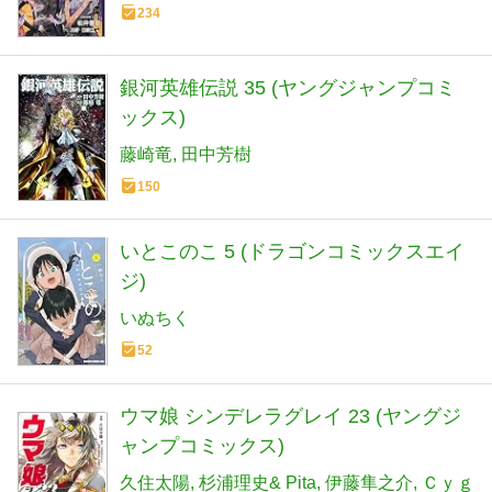
234
銀河英雄伝説 35 (ヤングジャンプコミ
ックス)
藤崎竜
田中芳樹
150
いとこのこ 5 (ドラゴンコミックスエイ
ジ)
いぬちく
52
ウマ娘 シンデレラグレイ 23 (ヤングジ
ャンプコミックス)
久住太陽
杉浦理史& Pita
伊藤隼之介
Ｃｙｇ