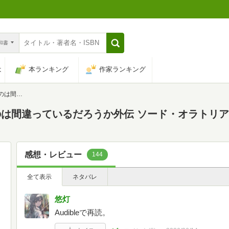
n和書
は
本ランキング
作家ランキング
2 (GA文庫)
間違っているだろうか外伝 ソード・オラトリア12
感想・レビュー
144
全て表示
ネタバレ
悠灯
Audibleで再読。