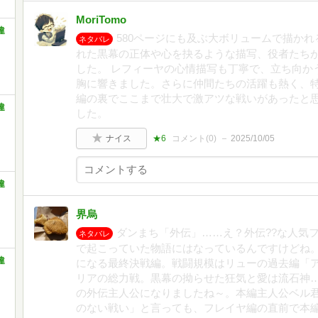
MoriTomo
違
580ページにも及ぶ大ボリュームで描か
ネタバレ
れた黒幕の正体や心を抉るような描写、役者たち
した。 レフィーヤの心情描写も丁寧で、立ち向か
胸に響きました。さらに仲間たちの活躍も熱く、
編の裏でここまで壮大で激アツな戦いがあったと
違
した。
ナイス
★6
コメント(
0
)
2025/10/05
違
界烏
ダンまち「外伝」……え？外伝??な人気
ネタバレ
で起こっていた物語にはなっているんですけどね
違
になる最終決戦編。戦闘規模はリューの過去編「
リアの総力戦。黒幕の拗らせた狂気と愛は流石神
の外伝主人公になりましたね～。本編主人公ベル
のない戦い」と言っても、フレイヤ編の直前で本