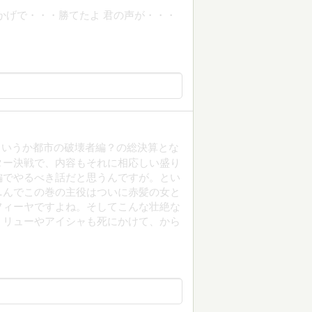
かげで・・・勝てたよ 君の声が・・・
というか都市の破壊者編？の総決算とな
ター決戦で、内容もそれに相応しい盛り
編でやるべき話だと思うんですが。とい
…んでこの巻の主役はついに赤髪の女と
フィーヤですよね。そしてこんな壮絶な
？リューやアイシャも死にかけて、から