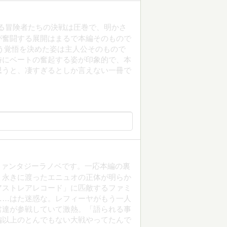
れる冒険者たちの決戦は圧巻で、明かさ
が奮闘する展開はまるで本編そのもので
う覚悟を決めた姿は主人公そのもので
特にベートの奮起する姿が印象的で、本
思うと、凄すぎるとしか言えない一冊で
ファンタジーラノベです。一応本編の裏
。永きに渡ったエニュオの正体が明らか
アストレアレコード」に匹敵するファミ
……はた迷惑な。レフィーヤがもう一人
君達が参戦していて激熱。「語られる事
編以上のとんでもない大戦やってたんで