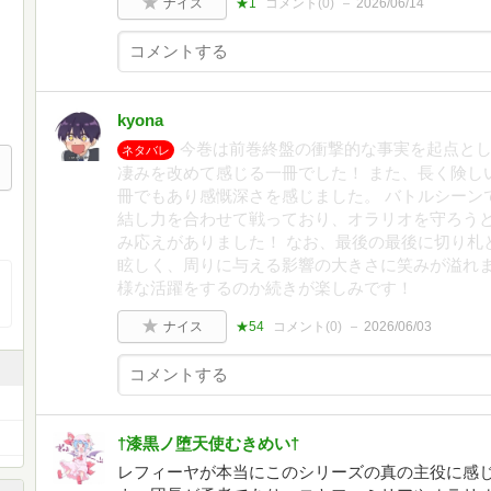
ナイス
★1
コメント(
0
)
2026/06/14
kyona
今巻は前巻終盤の衝撃的な事実を起点と
ネタバレ
凄みを改めて感じる一冊でした！ また、長く険し
冊でもあり感慨深さを感じました。 バトルシーン
結し力を合わせて戦っており、オラリオを守ろう
み応えがありました！ なお、最後の最後に切り札
眩しく、周りに与える影響の大きさに笑みが溢れま
様な活躍をするのか続きが楽しみです！
ナイス
★54
コメント(
0
)
2026/06/03
†漆黒ノ堕天使むきめい†
レフィーヤが本当にこのシリーズの真の主役に感