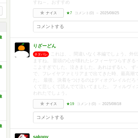
すね～。おすすめ
ナイス
★7
コメント(
0
)
2025/08/25
違
りざーどん
これは、、間違いなく本編でしょう。外伝
ネタバレ
ますね。 冒頭の心が壊れたレフィーヤつらすぎる
こよすぎでした。泣きました。あれはずるい。 ず
違
で、フレイヤファミリアまで出てきた時、最高潮
た。 最後、決着をつけるのはディオグレイルだろ
くて悲しくて読んでて泣いてました。 フィルヴィ
われたでしょう。
違
ナイス
★19
コメント(
0
)
2025/08/18
違
sakopy