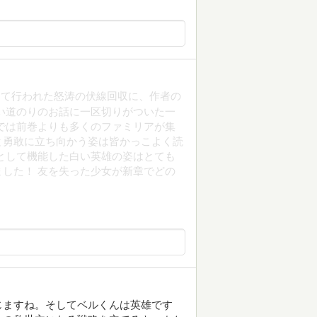
して行われた怒涛の伏線回収に、作者の
い道のりのお話に一区切りがついた一
では前巻よりも多くのファミリアが集
と勇敢に立ち向かう姿は皆かっこよく読
として機能した白い英雄の姿はとても
した！ 友を失った少女が新章でどの
じますね。そしてベルくんは英雄です