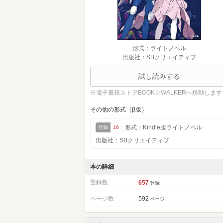
形式：ライトノベル
出版社：SBクリエイティブ
試し読みする
※電子書籍ストアBOOK☆WALKERへ移動します
その他の形式（β版）
形式：Kindle版ライトノベル
登録
16
出版社：SBクリエイティブ
本の詳細
登録数
657
登録
ページ数
592
ページ