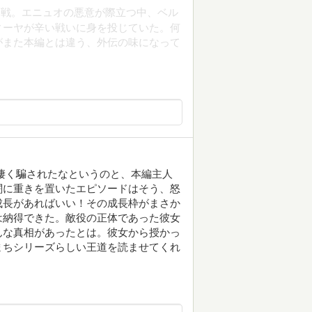
力戦。エニュオの悪意が際立つ中、ベル
ィーヤが辛い戦いに身を投じていた。何
がまた本編とは違う、外伝の味になって
凄く騙されたなというのと、本編主人
闘に重きを置いたエピソードはそう、怒
成長があればいい！その成長枠がまさか
は納得できた。敵役の正体であった彼女
んな真相があったとは。彼女から授かっ
まちシリーズらしい王道を読ませてくれ