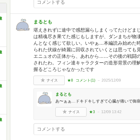
違
まるとも
堪えきれずに途中で感想漏らしまくってたけどまじ
は精魂尽き果てた感じもしますが、ダンまちが物
んとなく感じて欲しい。いやぁ…本編読み始めた
られた伏線が綺麗に回収されていくとは思っても
違
エニュオの正体から、あれから……その後の戦闘
されたわ。フィン達キャラクターの造形背景の理
握るどころじゃなかったです
ナイス
★8
コメント(
1
)
2025/12/09
違
まるとも
あ〜ぁぁ…ドキドキしすぎて心臓が痛いで御
ナイス
★3
12/09 13:42
違