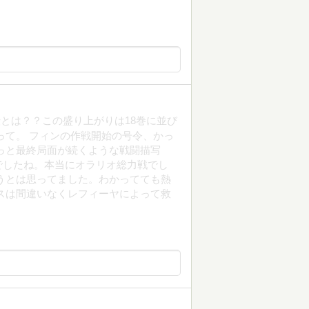
とは？？この盛り上がりは18巻に並び
って。 フィンの作戦開始の号令、かっ
っと最終局面が続くような戦闘描写
でしたね。本当にオラリオ総力戦でし
うとは思ってました。わかってても熱
スは間違いなくレフィーヤによって救