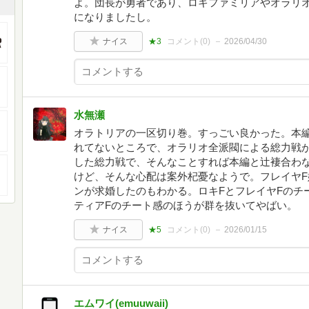
よ。団長が勇者であり、ロキファミリアやオラリ
になりましたし。
ナイス
★3
コメント(
0
)
2026/04/30
水無瀬
オラトリアの一区切り巻。すっごい良かった。本編
れてないところで、オラリオ全派閥による総力戦
した総力戦で、そんなことすれば本編と辻褄合わ
けど、そんな心配は案外杞憂なようで。フレイヤ
ンが求婚したのもわかる。ロキFとフレイヤFのチ
ティアFのチート感のほうが群を抜いてやばい。
ナイス
★5
コメント(
0
)
2026/01/15
エムワイ(emuuwaii)