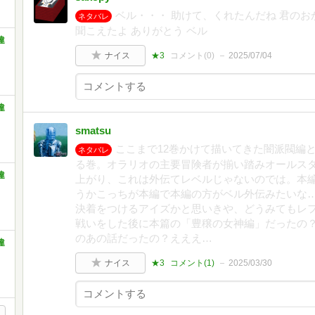
ベル・・・ 助けて、くれたんだね 君のお
ネタバレ
聞こえたよ ありがとう ベル
違
ナイス
★3
コメント(
0
)
2025/07/04
違
smatsu
ここまで12巻かけて描いてきた闇派閥編
ネタバレ
る巻。オラリオの主要冒険者が揃い踏みオールス
違
上がり、これは外伝てレベルじゃないのでは。本
うかこっちが本編で本編の方がベル外伝みたいな
決着をつけるアイズかと思いきや、どうみてもレ
戦いをした後に本篇の「豊穣の女神編」だったの
のあの話だったの？えええ…
違
ナイス
★3
コメント(
1
)
2025/03/30