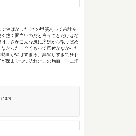
でやばかった‼︎その甲斐あって余計今
凄く熱く面白いのだと言うことだけはな
時はまさかこんな風に序盤から散りばめ
見なかった。全くもって気付かなかった
の熱量がやばすぎる。興奮しすぎて狂わ
解が深まりつつ訪れたこの局面。手に汗
座います