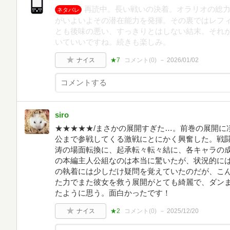
再読中。長い戦いの決着。オラリオの総
ネタバレ
がいよいよその潜在能力を発揮。その裏ではレフ
とも後味の悪い、すっきりとはしない結末。それ
いていいですね。続きも楽しみ。
ナイス
★7
コメント(
0
)
2026/01/02
siro
★★★★★/まさかの展開すぎた…。前巻の展開に
公まで参戦してくる激戦にとにかく興奮した。戦
涛の場面転換に、起承転々転々結に、各キャラの
の本編主人公組なのは本当に驚いたが、状況的に
の執着には少しだけ疑問を覚えていたのだが、こ
た力でまた彼女を救う展開がとても綺麗で、ダン
たように思う。面白かったです！
ナイス
★2
コメント(
0
)
2025/12/20