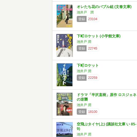
オレたち花のバブル組 (文春文庫)
池井戸 潤
登録
23104
下町ロケット (小学館文庫)
池井戸 潤
登録
22745
下町ロケット
池井戸 潤
登録
22259
ドラマ「半沢直樹」原作 ロスジェネ
の逆襲
池井戸 潤
登録
18100
空飛ぶタイヤ(上) (講談社文庫 い 85-
9)
池井戸 潤