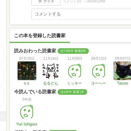
ナイス
コメント(
0
)
2023/12/08
この本を登録した読書家
読みおわった読書家
全73件中 新着8件
07月26日
11月18日
11月09日
09月13日
09月07日
o s
るるどん
ミッキー
ヨーへー
Taizoo
今読んでいる読書家
全1件中 新着1件
5年前
Yuri Ishiguro