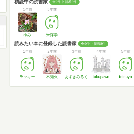
積読中の読書家
全2件中 新着2件
1年前
5年前
ゆみ
米澤学
読みたい本に登録した読書家
全9件中 新着8件
1年前
2年前
3年前
4年前
5年前
ラッキー
不知火
あずきみるく
takupawn
tetsuya