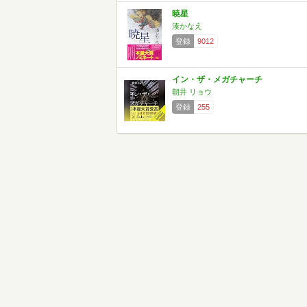
暁星
湊かなえ
登録
9012
イン・ザ・メガチャーチ
朝井 リョウ
登録
255