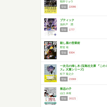
朝井リョウ
登録
22086
ブティック
池井戸 潤
登録
1777
殺し屋の営業術
野宮 有
登録
9304
一次元の挿し木 (宝島社文庫 『この
ス』大賞シリーズ)
松下 龍之介
登録
23369
禁忌の子
山口 未桜
登録
16121