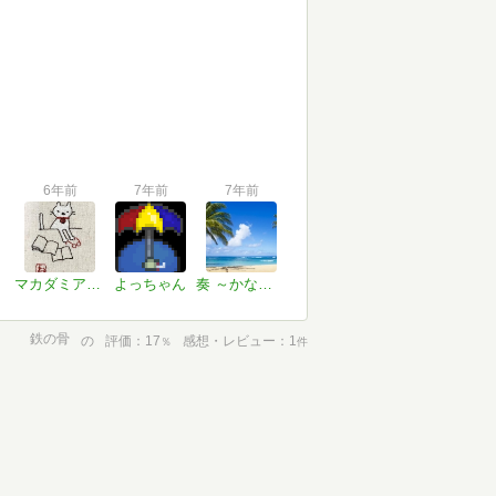
6年前
7年前
7年前
マカダミアナッツ
よっちゃん
奏 ～かなで～
鉄の骨
の
評価
17
感想・レビュー
1
％
件