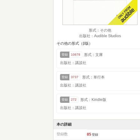
形式：その他
出版社：Audible Studios
その他の形式（β版）
形式：文庫
登録
10678
出版社：講談社
形式：単行本
登録
3737
出版社：講談社
形式：Kindle版
登録
272
出版社：講談社
本の詳細
登録数
85
登録