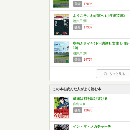
登録
17898
ようこそ、わが家へ (小学館文庫)
池井戸 潤
登録
17337
空飛ぶタイヤ(下) (講談社文庫 い 85-
10)
池井戸 潤
登録
14774
もっと見る
この本を読んだ人がよく読む本
成瀬は都を駆け抜ける
宮島未奈
登録
12676
イン・ザ・メガチャーチ