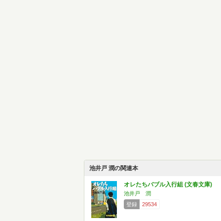
池井戸 潤の関連本
オレたちバブル入行組 (文春文庫)
池井戸 潤
登録
29534