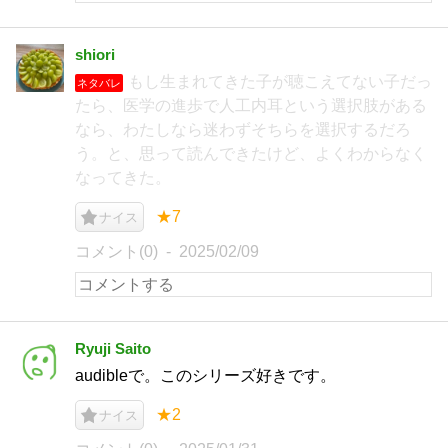
shiori
もし生まれてきた子が聴こえてない子だっ
ネタバレ
たら、医学の進歩で人工内耳という選択肢がある
なら、わたしなら迷わずそちらを選択するだろ
う。と、思って読んできたけど、よくわからなく
なってきた。
★7
ナイス
コメント(0)
2025/02/09
Ryuji Saito
audibleで。このシリーズ好きです。
★2
ナイス