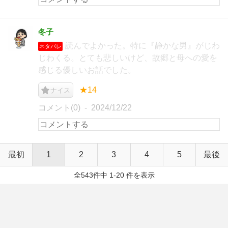
冬子
読んでよかった。特に『静かな男』がじわ
ネタバレ
じわくる。とても悲しいけど、故郷と母への愛を
感じる優しいお話でした。
★14
ナイス
コメント(0)
2024/12/22
最初
1
2
3
4
5
最後
全543件中 1-20 件を表示