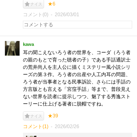
★6
ナイス
コメント(0)
2026/03/01
kawa
耳の聞こえないろう者の世界を、コーダ（ろう者
の親のもとで育った聴者の子）である手話通訳士
の荒井尚人を主人公に描くミステリー風小説シリ
ーズの第３作。ろう者の出産や人工内耳の問題、
ろう者が当事者となる民事訴訟、さらには手話の
方言版とも言える「宮窪手話」等まで、普段見え
ない世界を読者に提示しつつ、魅了する秀逸スト
ーリーに仕上げる著者に脱帽ですね。
★39
ナイス
コメント(1)
2026/02/26