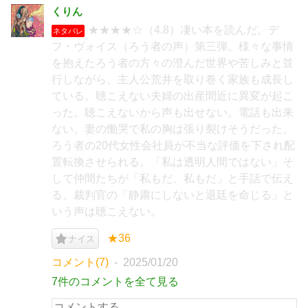
くりん
★★★★☆（4.8）凄い本を読んだ。デ
ネタバレ
フ・ヴォイス（ろう者の声）第三弾。様々な事情
を抱えたろう者の方々の澄んだ世界や苦しみと並
行しながら、主人公荒井を取り巻く家族も成長し
ている。聴こえない夫婦の出産間近に異変が起こ
った。聴こえないから声も出せない。電話も出来
ない。妻の慟哭で私の胸は張り裂けそうだった。
ろう者の20代女性会社員が不当な評価を下され配
置転換させられる。「私は透明人間ではない」そ
して仲間たちが「私もだ、私もだ」と手話で伝え
る。裁判官の「静粛にしないと退廷を命じる」と
いう声は聴こえない。
★36
ナイス
コメント(7)
2025/01/20
7件のコメントを全て見る