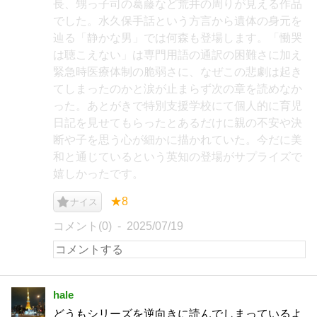
長、甥っ子司の葛藤など荒井の周りが見える作品
でした。水久保手話という方言から遺体の身元を
辿る「静かな男」では何森も登場します。「慟哭
は聴こえない」は専門用語の通訳の困難さに加え
緊急時医療体制の脆弱さに、なぜこの悲劇は起き
てしまったのかと涙が止まらず次の章を読めなか
った。あとがきで特別支援学校にて個人的に育児
日記を見せてもらったとあるだけに親の不安や決
断や子を思う心が細かに描かれていた。今だに美
和と通じているという英知の登場がサプライズで
嬉しかったです。
★8
ナイス
コメント(0)
2025/07/19
hale
どうもシリーズを逆向きに読んでしまっているよ