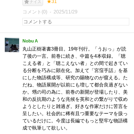
★31
ナイス
コメント(0)
2025/11/29
Nobu A
丸山正樹著書3冊目。19年刊行。「うおっ」が読
了後の一言。前巻に続き、中篇を4本収録。「聴
こえる者」と「聴こえない者」との間で起きてい
る分断を巧みに顕在化。加えて「宮窪手話」を基
にした物語構成等、研究の賜物なのが窺える。た
だね、物語展開が以前にも増して都合良過ぎない
か。甥の司の為に、前巻の新開が登場したり、美
和の反抗期のような兆候を英和との繋がりで収め
ようとしたりと雑過ぎ。好きな作家だけに苦言を
呈したい。社会的に稀有且つ重要なテーマを扱っ
ているだけに。今度は長編でもっと堅牢な物語構
成で執筆して欲しい。