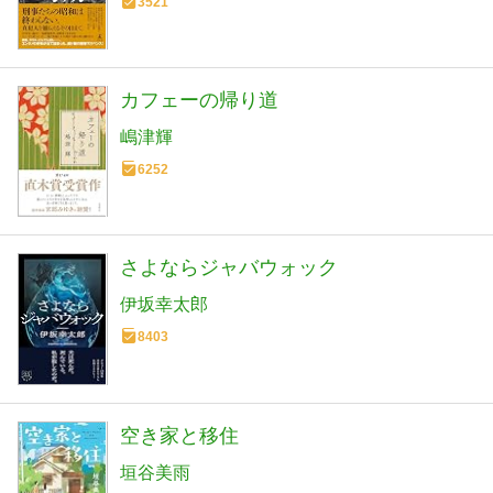
3521
カフェーの帰り道
嶋津輝
6252
さよならジャバウォック
伊坂幸太郎
8403
空き家と移住
垣谷美雨