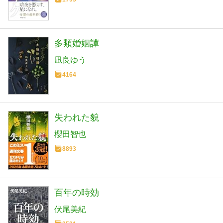
多類婚姻譚
凪良ゆう
4164
失われた貌
櫻田智也
8893
百年の時効
伏尾美紀