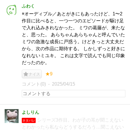
ふわく
※オーディブル／あとがきにもあったけど、1〜2
作目に比べると、一つ一つのエピソードが駆け足
で入れ込みきれなかった。 ミワの葛藤が、来たな
と、思った。 あらちゃんあらちゃんと呼んでいた
ミワの急激な成長に戸惑う。けどきっと大丈夫だ
から、次の作品に期待する。 しかしずっと好きに
なれないミユキ。 これは文字で読んでも同じ印象
だったのか。
★9
ナイス
コメント(0)
2025/04/15
よしりん
シリーズ3作目。わが子の耳が聞こえない
ネタバレ
とわかったら私ならどうするだろう…聞こえない