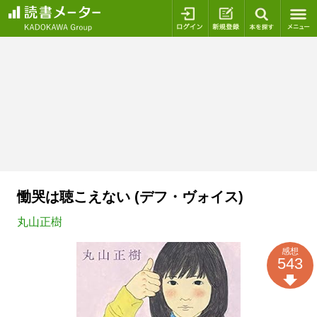
ログイン
新規登録
本を探
慟哭は聴こえない (デフ・ヴォイス)
丸山正樹
感想
543