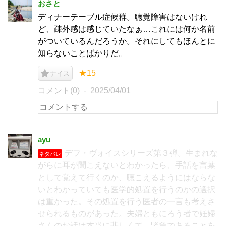
おさと
ディナーテーブル症候群。聴覚障害はないけれ
ど、疎外感は感じていたなぁ…これには何か名前
がついているんだろうか。それにしてもほんとに
知らないことばかりだ。
★15
ナイス
コメント(0)
2025/04/01
ayu
デフ・ヴォイスシリーズ第３弾。生まれな
ネタバレ
がらに耳が聞こえないとわかったら、手話を言葉
として覚えて行くのか、聴こえるようにはならな
いとわかっていても医学的処置を行うのかの選択
は重かった。その処置を行う医者の一言も考えさ
せられるものがあった。夫婦ともにろう者で妊婦
さんのお話は本当に悲しくて、緊急であることを