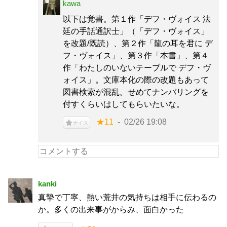
kawa
以下は覚書。第１作「デフ・ヴォイス 法
廷の手話通訳士」（「デフ・ヴォイス」
を改題/既読）、第２作「龍の耳を君に デ
フ・ヴォイス」、第３作「本書」、第４
作「わたしのいないテーブルで デフ・ヴ
ォイス」。文庫本化の際の改題もあって
図書検索が混乱。せめてナンバリングを
付すくらいはしてもらいたいな。
★11
02/26 19:08
ナイス
kanki
真摯で丁寧、熱い荒井の気持ちは相手に伝わるの
か。多くの出来事がからみ、面白かった