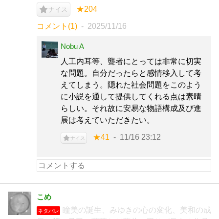
★204
ナイス
コメント(1)
2025/11/16
Nobu A
人工内耳等、聾者にとっては非常に切実
な問題。自分だったらと感情移入して考
えてしまう。隠れた社会問題をこのよう
に小説を通して提供してくれる点は素晴
らしい。それ故に安易な物語構成及び進
展は考えていただきたい。
★41
11/16 23:12
ナイス
こめ
瞳美の誕生、みゆきの心の変化、美和の成
ネタバレ