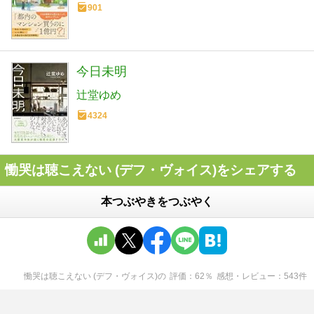
901
今日未明
辻堂ゆめ
4324
慟哭は聴こえない (デフ・ヴォイス)をシェアする
本つぶやきをつぶやく
慟哭は聴こえない (デフ・ヴォイス)
の
評価
62
％
感想・レビュー
543
件