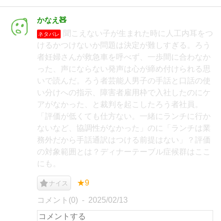
かなえ🧸
聞こえない子が生まれた時に人工内耳をつ
ネタバレ
けるかつけないか問題は決定が難しすぎる。ろう
者妊婦さんが救急車を呼べず、一歩間に合わなか
った、声にならない発声は心が締め付けられる思
いで読んだ。ろう者芸能人男子の手話と口話の使
い分けへの指示、障害者雇用枠で入社したのにケ
アがなかった、と裁判を起こしたろう者社員。
「評価が低くても仕方ない。一緒にランチに行か
ないなど、協調性がなかった」のに「ランチは業
務外だから手話通訳はつける前提はない」？評価
の対象範囲とは？ディナーテーブル症候群はここ
にも。
★9
ナイス
コメント(0)
2025/02/13