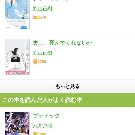
丸山正樹
2579
夫よ、死んでくれないか
丸山正樹
1759
もっと見る
この本を読んだ人がよく読む本
ブティック
池井戸潤
1795