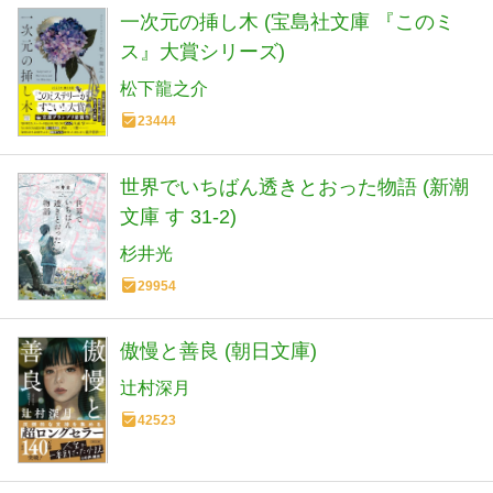
一次元の挿し木 (宝島社文庫 『このミ
ス』大賞シリーズ)
松下龍之介
23444
世界でいちばん透きとおった物語 (新潮
文庫 す 31-2)
杉井光
29954
傲慢と善良 (朝日文庫)
辻村深月
42523