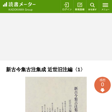
ログイン
新規登録
本を探
新古今集古注集成 近世旧注編〈1〉
感想
0