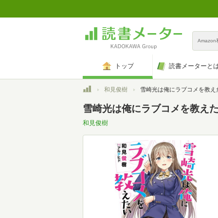
Amazo
トップ
読書メーターと
トップ
和見俊樹
雪崎光は俺にラブコメを教えたい (角川スニーカ
雪崎光は俺にラブコメを教えたい 
和見俊樹