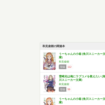
和見俊樹の関連本
うーちゃんの小箱 (角川スニーカー
庫)
和見俊樹
登録
112
雪崎光は俺にラブコメを教えたい (
川スニーカー文庫)
和見俊樹
登録
56
うーちゃんの小箱 (角川スニーカー
庫)