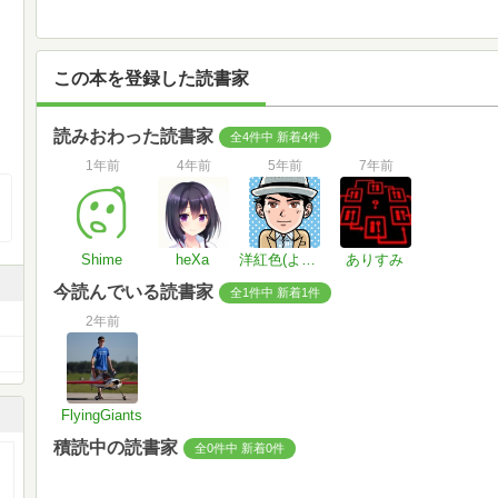
この本を登録した読書家
読みおわった読書家
全4件中 新着4件
1年前
4年前
5年前
7年前
Shime
heXa
洋紅色(ようこうしょく)
ありすみ
今読んでいる読書家
全1件中 新着1件
2年前
FlyingGiants
積読中の読書家
全0件中 新着0件