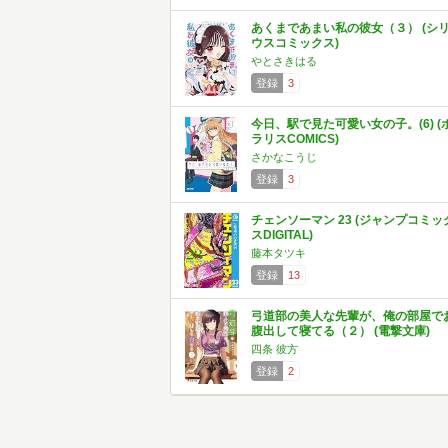
あくまであまい私の彼女（３） (シ
ウスコミックス)
やとさきはる
登録
3
今日、駅で見た可愛い女の子。(6) (
ラリスCOMICS)
さかなこうじ
登録
3
チェンソーマン 23 (ジャンプコミッ
スDIGITAL)
藤本タツキ
登録
13
弓道部の美人な先輩が、俺の部屋で
腹出して寝てる（２） (電撃文庫)
四条 彼方
登録
2