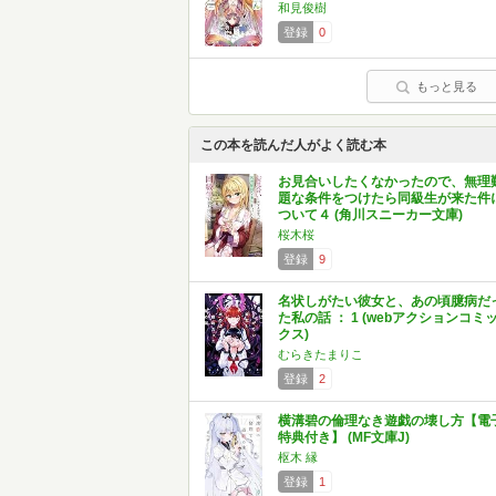
和見俊樹
登録
0
もっと見る
この本を読んだ人がよく読む本
お見合いしたくなかったので、無理
題な条件をつけたら同級生が来た件
ついて４ (角川スニーカー文庫)
桜木桜
登録
9
名状しがたい彼女と、あの頃臆病だ
た私の話 ： 1 (webアクションコミ
クス)
むらきたまりこ
登録
2
横溝碧の倫理なき遊戯の壊し方【電
特典付き】 (MF文庫J)
枢木 縁
登録
1