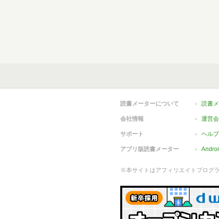
読書メーターについて
読書メ
会社情報
運営会
サポート
ヘルプ
アプリ版読書メーター
Andr
※本サイトはアフィリエイトプログ