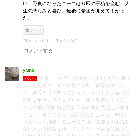
い、野良になったニーコは６匹の子猫を産む。人
生の悲しみと喜び。最後に希望が見えてよかっ
た。
ナイス
コメント(0)
2022/02/25
yama
読者に「生命とは何か」を問う物語。捨て
ネタバレ
られた母ネコ、その子ネコ６匹、彼等を捨てた
人、彼等を引き取って飼う人。ネコも人も各々に
深刻な事情を抱えながらも、各々懸命に生きる。
そして捨て猫問題と現代日本の家族問題とが絡ま
り合い、辛くて切ない話が浮かび上がる。昨今は
人がネコを溺愛するユーモア溢れる随筆や小説が
多いという印象を持っているが、本書はそれらと