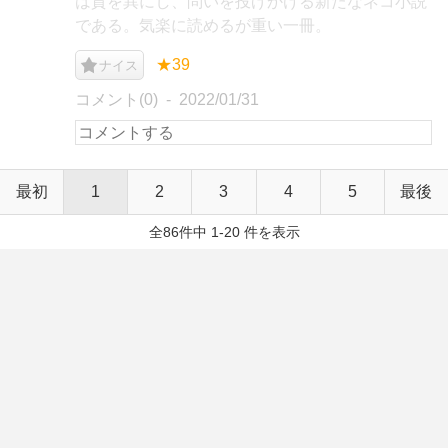
は質を異にし、問いを投げかける新たなネコ小説
である。気楽に読めるが重い一冊。
★39
ナイス
コメント(0)
2022/01/31
最初
1
2
3
4
5
最後
全86件中 1-20 件を表示