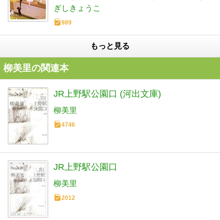
ぎしきょうこ
989
もっと見る
柳美里の関連本
JR上野駅公園口 (河出文庫)
柳美里
4746
JR上野駅公園口
柳美里
2012