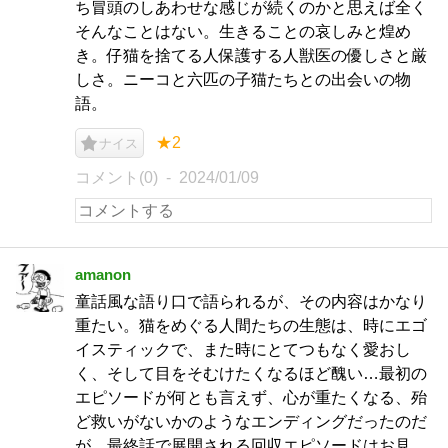
ち冒頭のしあわせな感じが続くのかと思えば全く
そんなことはない。生きることの哀しみと煌め
き。仔猫を捨てる人保護する人獣医の優しさと厳
しさ。ニーコと六匹の子猫たちとの出会いの物
語。
★2
ナイス
コメント(0)
2024/01/09
amanon
童話風な語り口で語られるが、その内容はかなり
重たい。猫をめぐる人間たちの生態は、時にエゴ
イスティックで、また時にとてつもなく愛おし
く、そして目をそむけたくなるほど醜い…最初の
エピソードが何とも言えず、心が重たくなる、殆
ど救いがないかのようなエンディングだったのだ
が、最終話で展開される回収エピソードはお見