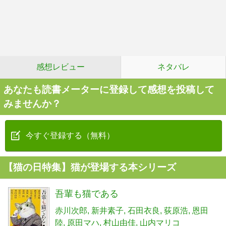
感想レビュー
ネタバレ
あなたも読書メーターに登録して感想を投稿して
みませんか？
今すぐ登録する（無料）
【猫の日特集】猫が登場する本シリーズ
吾輩も猫である
赤川次郎
新井素子
石田衣良
荻原浩
恩田
陸
原田マハ
村山由佳
山内マリコ