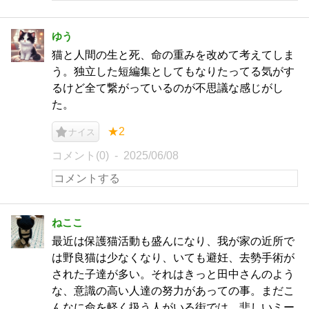
ゆう
猫と人間の生と死、命の重みを改めて考えてしま
う。独立した短編集としてもなりたってる気がす
るけど全て繋がっているのが不思議な感じがし
た。
★2
ナイス
コメント(0)
2025/06/08
ねここ
最近は保護猫活動も盛んになり、我が家の近所で
は野良猫は少なくなり、いても避妊、去勢手術が
された子達が多い。それはきっと田中さんのよう
な、意識の高い人達の努力があっての事。まだこ
んなに命を軽く扱う人がいる街では、悲しいミー