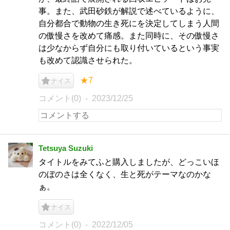
事。また、武田砂鉄が解説で述べているように、
自分都合で動物の生き死にを決定してしまう人間
の傲慢さを改めて痛感。また同時に、その傲慢さ
は少なからず自分にも取り付いているという事実
も改めて認識させられた。
★7
ナイス
コメント(0)
2023/12/25
Tetsuya Suzuki
タイトルをみてふと購入しましたが、どっこいほ
のぼのさは全くなく、生と死がテーマなのかな
ぁ。
ナイス
コメント(0)
2022/12/05