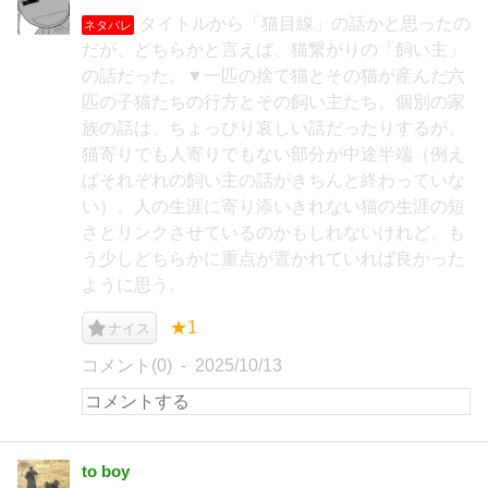
タイトルから「猫目線」の話かと思ったの
ネタバレ
だが、どちらかと言えば、猫繋がりの「飼い主」
の話だった。▼一匹の捨て猫とその猫が産んだ六
匹の子猫たちの行方とその飼い主たち。個別の家
族の話は、ちょっぴり哀しい話だったりするが、
猫寄りでも人寄りでもない部分が中途半端（例え
ばそれぞれの飼い主の話がきちんと終わっていな
い）。人の生涯に寄り添いきれない猫の生涯の短
さとリンクさせているのかもしれないけれど、も
う少しどちらかに重点が置かれていれば良かった
ように思う。
★1
ナイス
コメント(0)
2025/10/13
to boy