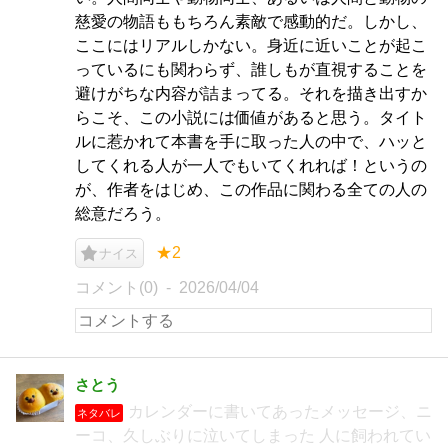
慈愛の物語ももちろん素敵で感動的だ。しかし、
ここにはリアルしかない。身近に近いことが起こ
っているにも関わらず、誰しもが直視することを
避けがちな内容が詰まってる。それを描き出すか
らこそ、この小説には価値があると思う。タイト
ルに惹かれて本書を手に取った人の中で、ハッと
してくれる人が一人でもいてくれれば！というの
が、作者をはじめ、この作品に関わる全ての人の
総意だろう。
★2
ナイス
コメント(0)
2026/04/04
さとう
カレンダーに書いてあったメッセージ、ニ
ネタバレ
ーコ、久しぶりに泣いてしまった 人に飼われてい