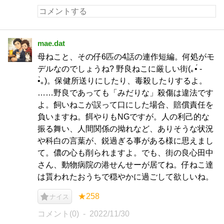
mae.dat
母ねこと、その仔6匹の4話の連作短編。何処がモ
デルなのでしょうね? 野良ねこに厳しい街(｡•́ -
•̀｡)。保健所送りにしたり、毒殺したりするよ。
……野良であっても「みだりな」殺傷は違法です
よ。飼いねこが誤って口にした場合、賠償責任を
負いますね。餌やりもNGですが。人の利己的な
振る舞い、人間関係の拗れなど、ありそうな状況
や科白の言葉が、鋭過ぎる事がある様に思えまし
て。儂の心も削られますよ。でも、街の良心田中
さん、動物病院の港せんせーが居てね。仔ねこ達
は貰われたおうちで穏やかに過ごして欲しいね。
★258
ナイス
コメント(0)
2022/11/30