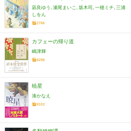
凪良ゆう
瀬尾まいこ
坂木司
一穂ミチ
三浦
しをん
2766
カフェーの帰り道
嶋津輝
6298
暁星
湊かなえ
9103