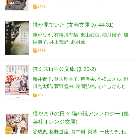
4382
猫が見ていた (文春文庫 み 44-31)
湊かなえ
有栖川有栖
東山彰良
柚月裕子
加
納朋子
井上荒野
北村薫
2666
猫ミス! (中公文庫 ほ 20-2)
新井素子
秋吉理香子
芦沢央
小松エメル
恒
川光太郎
菅野雪虫
長岡弘樹
そにしけんじ
767
猫だまりの日々 猫小説アンソロジー (集
英社オレンジ文庫)
谷瑞恵
椹野道流
真堂樹
梨沙
一穂ミチ
ね