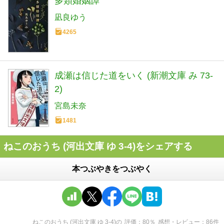
多類婚姻譚
凪良ゆう
4265
成瀬は信じた道をいく (新潮文庫 み 73-
2)
宮島未奈
1481
ねこのおうち (河出文庫 ゆ 3-4)をシェアする
本つぶやきをつぶやく
ねこのおうち (河出文庫 ゆ 3-4)
の
評価
80
％
感想・レビュー
86
件