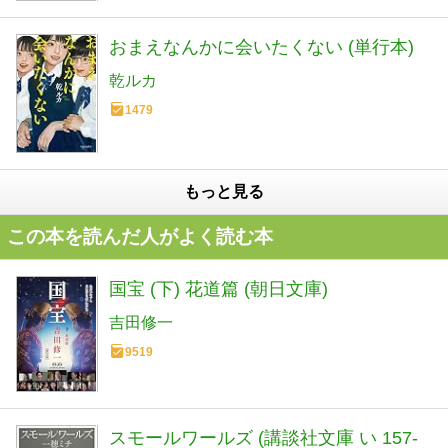
おまえなんかに会いたくない (単行本)
乾ルカ
1479
もっと見る
この本を読んだ人がよく読む本
国宝 (下) 花道篇 (朝日文庫)
吉田修一
9519
スモールワールズ (講談社文庫 い 157-