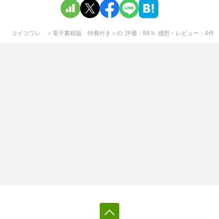
コイコワレ ＜電子書籍版 特典付き＞
の
評価
89
％
感想・レビュー
4
件