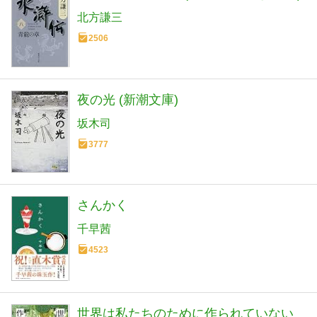
北方謙三
2506
夜の光 (新潮文庫)
坂木司
3777
さんかく
千早茜
4523
世界は私たちのために作られていない