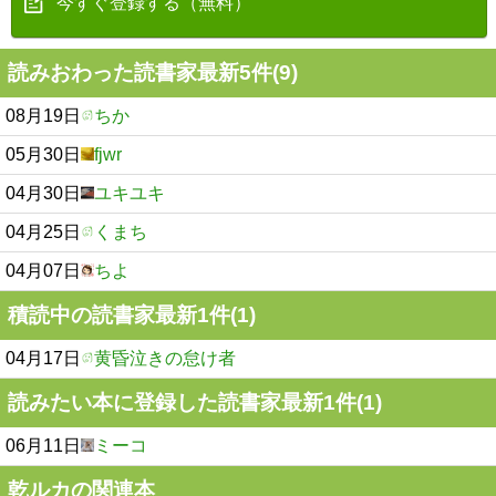
今すぐ登録する（無料）
読みおわった読書家最新5件(9)
08月19日
ちか
05月30日
fjwr
04月30日
ユキユキ
04月25日
くまち
04月07日
ちよ
積読中の読書家最新1件(1)
04月17日
黄昏泣きの怠け者
読みたい本に登録した読書家最新1件(1)
06月11日
ミーコ
乾ルカの関連本