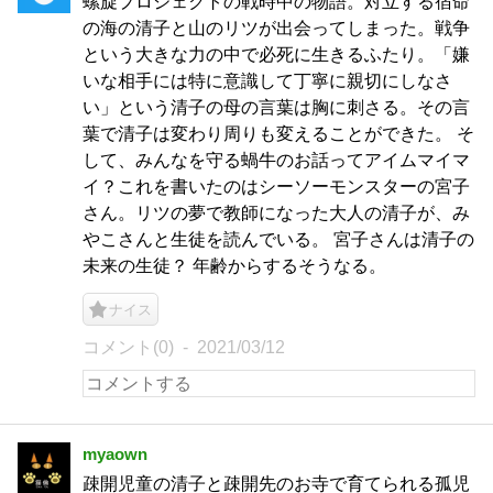
螺旋プロジェクトの戦時中の物語。対立する宿命
の海の清子と山のリツが出会ってしまった。戦争
という大きな力の中で必死に生きるふたり。「嫌
いな相手には特に意識して丁寧に親切にしなさ
い」という清子の母の言葉は胸に刺さる。その言
葉で清子は変わり周りも変えることができた。 そ
して、みんなを守る蝸牛のお話ってアイムマイマ
イ？これを書いたのはシーソーモンスターの宮子
さん。リツの夢で教師になった大人の清子が、み
やこさんと生徒を読んでいる。 宮子さんは清子の
未来の生徒？ 年齢からするそうなる。
ナイス
コメント(0)
2021/03/12
myaown
疎開児童の清子と疎開先のお寺で育てられる孤児