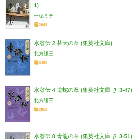
1)
一穂ミチ
2645
水滸伝 2 替天の章 (集英社文庫)
北方謙三
3489
水滸伝 4 道蛇の章 (集英社文庫 き 3-47)
北方謙三
2952
水滸伝 8 青龍の章 (集英社文庫 き 3-51)