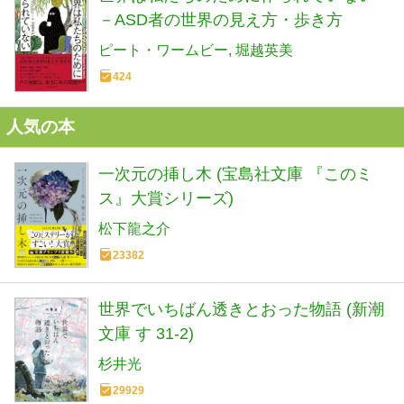
－ASD者の世界の見え方・歩き方
ピート・ワームビー
堀越英美
424
人気の本
一次元の挿し木 (宝島社文庫 『このミ
ス』大賞シリーズ)
松下龍之介
23382
世界でいちばん透きとおった物語 (新潮
文庫 す 31-2)
杉井光
29929