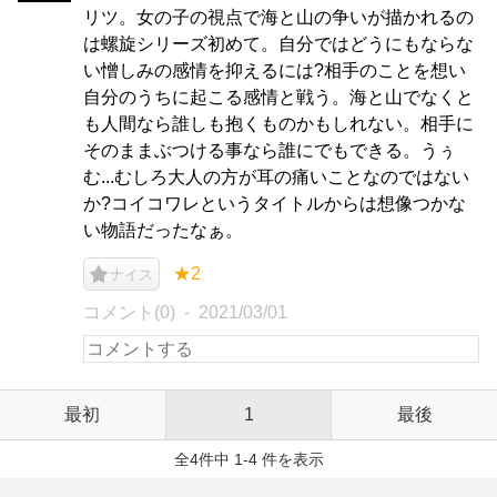
リツ。女の子の視点で海と山の争いが描かれるの
は螺旋シリーズ初めて。自分ではどうにもならな
い憎しみの感情を抑えるには?相手のことを想い
自分のうちに起こる感情と戦う。海と山でなくと
も人間なら誰しも抱くものかもしれない。相手に
そのままぶつける事なら誰にでもできる。うぅ
む...むしろ大人の方が耳の痛いことなのではない
か?コイコワレというタイトルからは想像つかな
い物語だったなぁ。
★2
ナイス
コメント(0)
2021/03/01
最初
1
最後
全4件中 1-4 件を表示