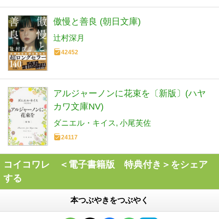
傲慢と善良 (朝日文庫)
辻村深月
42452
アルジャーノンに花束を〔新版〕(ハヤ
カワ文庫NV)
ダニエル・キイス
小尾芙佐
24117
コイコワレ ＜電子書籍版 特典付き＞をシェア
する
本つぶやきをつぶやく