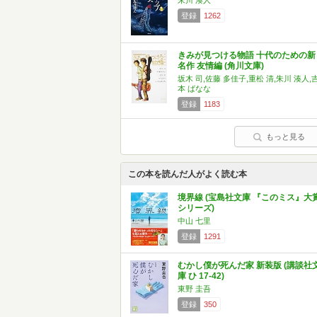
朱川 湊人
登録
1262
きみが見つける物語 十代のための新
名作 友情編 (角川文庫)
坂木 司,佐藤 多佳子,重松 清,朱川 湊人,
本 ばなな
登録
1183
もっと見る
この本を読んだ人がよく読む本
境界線 (宝島社文庫 『このミス』大
シリーズ)
中山 七里
登録
1291
むかし僕が死んだ家 新装版 (講談社
庫 ひ 17-42)
東野 圭吾
登録
350