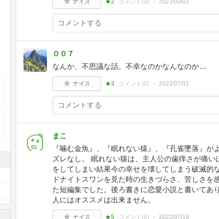
ナイス
★2
コメント(
0
)
2023/03/01
００７
なんか、不思議な話。不幸なのかなんなのか…
ナイス
★3
コメント(
0
)
2022/07/31
まこ
『噛む金魚』、『眠れない猿』、『孔雀墜落』がよ
ズレなし。 眠れない猿は、主人公の歯痒さが痛い
をしてしまい結果今の幸せを壊してしまう破滅的な
ドナイトスワンを見た時の生きづらさ、苦しさを感
た短編集でした。後ろ書きに恋愛小説と書いてあ
人にはオススメは出来ません。
ナイス
★5
コメント(
0
)
2022/07/18