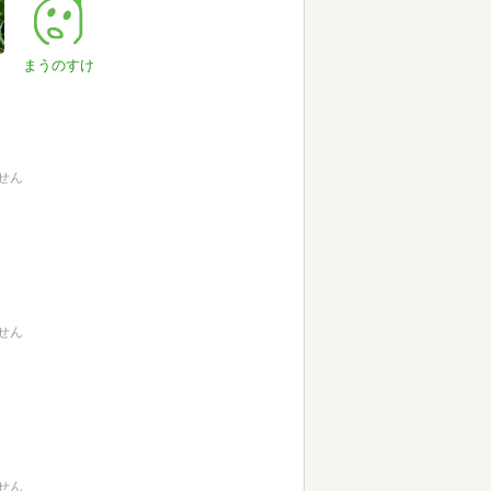
まうのすけ
せん
せん
せん