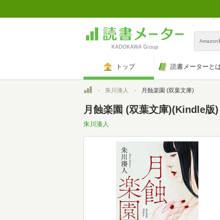
Amazo
トップ
読書メーターと
トップ
朱川湊人
月蝕楽園 (双葉文庫)
月蝕楽園 (双葉文庫)(Kindle版)
朱川湊人