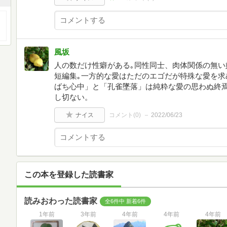
風坂
人の数だけ性癖がある｡同性同士、肉体関係の無い
短編集｡一方的な愛はただのエゴだが特殊な愛を求
ばち心中」と「孔雀墜落」は純粋な愛の思わぬ終
し切ない。
ナイス
コメント(
0
)
2022/06/23
この本を登録した読書家
読みおわった読書家
全6件中 新着6件
1年前
3年前
4年前
4年前
4年前