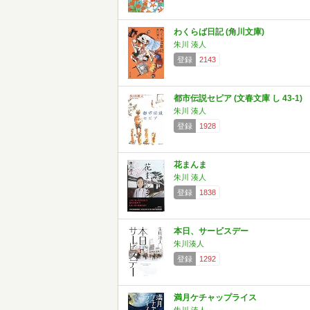
わくらば日記 (角川文庫)
朱川 湊人
登録
2143
都市伝説セピア (文春文庫 し 43-1)
朱川 湊人
登録
1928
花まんま
朱川 湊人
登録
1838
本日、サービスデー
朱川湊人
登録
1292
満月ケチャップライス