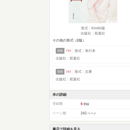
形式：Kindle版
出版社：双葉社
その他の形式（β版）
形式：単行本
登録
793
出版社：双葉社
形式：文庫
登録
243
出版社：双葉社
本の詳細
登録数
6
登録
ページ数
242
ページ
書店で詳細を見る