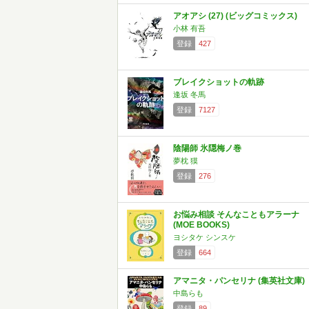
アオアシ (27) (ビッグコミックス)
小林 有吾
登録
427
ブレイクショットの軌跡
逢坂 冬馬
登録
7127
陰陽師 氷隠梅ノ巻
夢枕 獏
登録
276
お悩み相談 そんなこともアラーナ
(MOE BOOKS)
ヨシタケ シンスケ
登録
664
アマニタ・パンセリナ (集英社文庫)
中島らも
登録
89