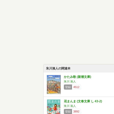
朱川湊人の関連本
かたみ歌 (新潮文庫)
朱川 湊人
登録
4512
花まんま (文春文庫 し 43-2)
朱川 湊人
登録
3892