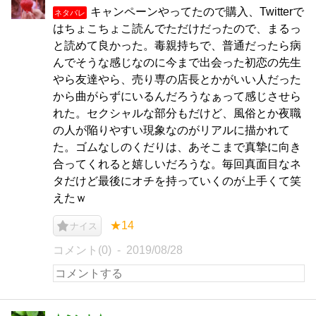
キャンペーンやってたので購入、Twitterで
ネタバレ
はちょこちょこ読んでただけだったので、まるっ
と読めて良かった。毒親持ちで、普通だったら病
んでそうな感じなのに今まで出会った初恋の先生
やら友達やら、売り専の店長とかがいい人だった
から曲がらずにいるんだろうなぁって感じさせら
れた。セクシャルな部分もだけど、風俗とか夜職
の人が陥りやすい現象なのがリアルに描かれて
た。ゴムなしのくだりは、あそこまで真摯に向き
合ってくれると嬉しいだろうな。毎回真面目なネ
タだけど最後にオチを持っていくのが上手くて笑
えたｗ
★14
ナイス
コメント(0)
2019/08/28