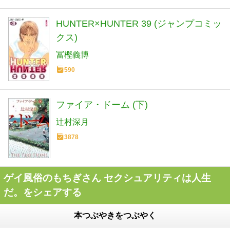
HUNTER×HUNTER 39 (ジャンプコミッ
クス)
冨樫義博
590
ファイア・ドーム (下)
辻村深月
3878
ゲイ風俗のもちぎさん セクシュアリティは人生
だ。をシェアする
本つぶやきをつぶやく