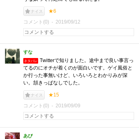
★6
ナイス
コメント(0)
2019/09/12
すな
Twitterで知りました。途中まで良い事言っ
ネタバレ
てるのにオチが着くのが面白いです。ゲイ風俗と
か行った事無いけど、いろいろとわかりみが深
い。頷きっぱなしでした。
★15
ナイス
コメント(0)
2019/09/09
あび