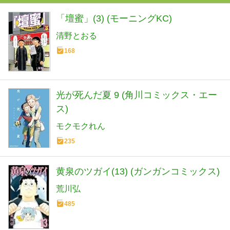
「壇蜜」(3) (モーニングKC)
清野とおる
168
光が死んだ夏 9 (角川コミックス・エー
ス)
モクモクれん
235
黄泉のツガイ(13) (ガンガンコミックス)
荒川弘
485