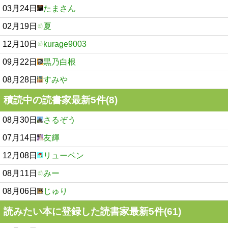
03月24日
たまさん
02月19日
夏
12月10日
kurage9003
09月22日
黒乃白根
08月28日
すみや
積読中の読書家最新5件(8)
08月30日
さるぞう
07月14日
友輝
12月08日
リューベン
08月11日
みー
08月06日
じゅり
読みたい本に登録した読書家最新5件(61)