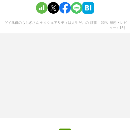
ゲイ風俗のもちぎさん セクシュアリティは人生だ。
の
評価
66
％
感想・レビ
ュー
15
件