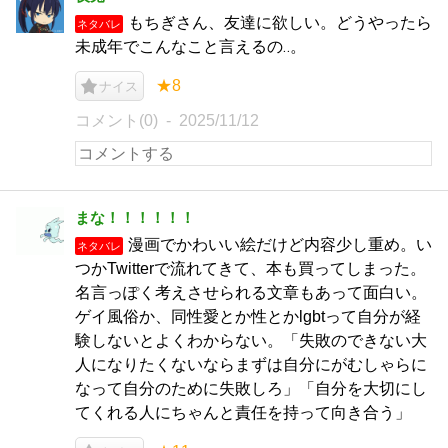
もちぎさん、友達に欲しい。どうやったら
ネタバレ
未成年でこんなこと言えるの‥。
★8
ナイス
コメント(0)
2025/11/12
まな！！！！！！
漫画でかわいい絵だけど内容少し重め。い
ネタバレ
つかTwitterで流れてきて、本も買ってしまった。
名言っぽく考えさせられる文章もあって面白い。
ゲイ風俗か、同性愛とか性とかlgbtって自分が経
験しないとよくわからない。「失敗のできない大
人になりたくないならまずは自分にがむしゃらに
なって自分のために失敗しろ」「自分を大切にし
てくれる人にちゃんと責任を持って向き合う」