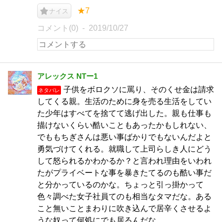
★7
ナイス
コメント(0)
2019/10/27
アレックス NTー1
子供をボロクソに罵り、そのくせ金は請求
ネタバレ
してくる親。生活のために身を売る生活をしてい
た少年はすべてを捨てて逃げ出した。親も仕事も
描けないくらい酷いこともあったかもしれない、
でももちぎさんは悪い事ばかりでもないんだよと
勇気づけてくれる。就職して上司らしき人にどう
して怒られるかわかるか？と言われ理由をいわれ
たがプライベートな事を暴きたてるのも酷い事だ
と分かっているのかな。ちょっと引っ掛かって
色々調べた女子社員てのも相当なタマだな。ある
こと無いことまわりに吹き込んで居辛くさせるよ
うな奴って何処にでも居るんだな。